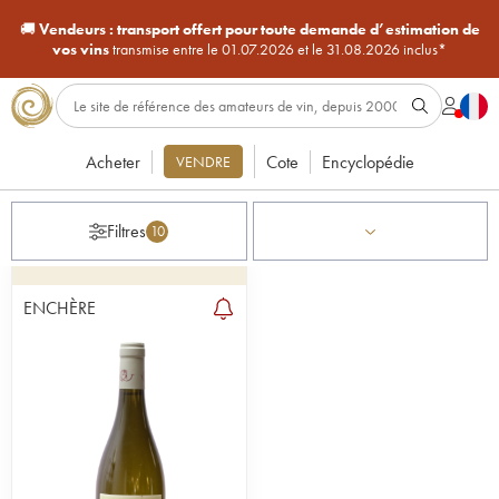
🚚
Vendeurs :
transport offert pour toute demande d’estimation de
vos vins
transmise entre le 01.07.2026 et le 31.08.2026 inclus*
Acheter
Cote
Encyclopédie
VENDRE
Filtres
10
ENCHÈRE