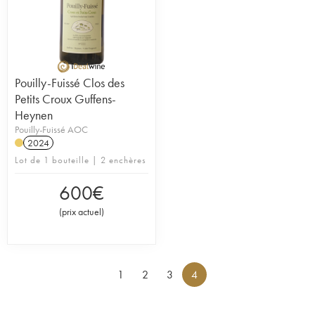
Pouilly-Fuissé Clos des
Petits Croux Guffens-
Heynen
Pouilly-Fuissé AOC
2024
Lot de 1 bouteille | 2 enchères
600
€
(
prix actuel
)
1
2
3
4