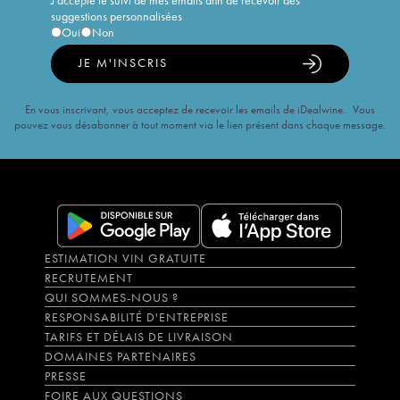
J'accepte le suivi de mes emails afin de recevoir des
suggestions personnalisées
Oui
Non
JE M'INSCRIS
En vous inscrivant, vous acceptez de recevoir les emails de iDealwine. Vous
pouvez vous désabonner à tout moment via le lien présent dans chaque message.
ESTIMATION VIN GRATUITE
RECRUTEMENT
QUI SOMMES-NOUS ?
RESPONSABILITÉ D'ENTREPRISE
TARIFS ET DÉLAIS DE LIVRAISON
DOMAINES PARTENAIRES
PRESSE
FOIRE AUX QUESTIONS