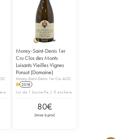
Morey-Saint-Denis 1er
Cru Clos des Monts
Luisants Vieilles Vignes
Ponsot (Domaine)
AOC
Morey-Saint-Denis 1er Cru AOC
2018
hère
Lot de 1 bouteille | 0 enchère
80
€
(
mise à prix
)