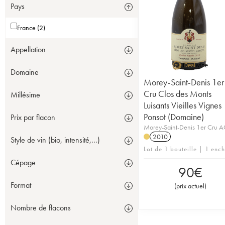
Pays
France (2)
Appellation
Domaine
Morey-Saint-Denis 1er
Cru Clos des Monts
Millésime
Luisants Vieilles Vignes
Ponsot (Domaine)
Prix par flacon
Morey-Saint-Denis 1er Cru 
2010
Style de vin (bio, intensité,...)
Lot de 1 bouteille | 1 enc
Cépage
90
€
Format
(
prix actuel
)
Nombre de flacons