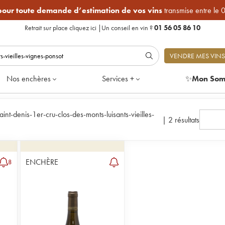
 pour toute demande d’estimation de vos vins
transmise entre le 
Retrait sur place
cliquez ici
|
Un conseil en vin ?
01 56 05 86 10
VENDRE MES VINS
Nos enchères
Services +
✨
Mon Som
int-denis-1er-cru-clos-des-monts-luisants-vieilles-
|
2 résultats
ENCHÈRE
8