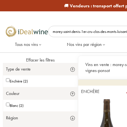
🚚
Vendeurs :
transport offert
Tous nos vins
Nos vins par région
Effacer les filtres
Vins en vente :
morey-sa
Type de vente
vignes-ponsot
Enchère (2)
ENCHÈRE
Couleur
Blanc (2)
Région