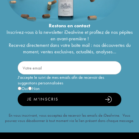
Restons en
contact
Inscrivez-vous à la newsletter iDealwine et profitez de nos pépites
en avant-première !
Recevez directement dans votre boîte mail : nos découvertes du
moment, ventes exclusives, actualités, analyses...
J'accepte le suivi de mes emails afin de recevoir des
suggestions personnalisées
Oui
Non
JE M'INSCRIS
En vous inscrivant, vous acceptez de recevoir les emails de iDealwine. Vous
pouvez vous désabonner à tout moment via le lien présent dans chaque message.