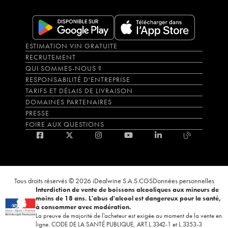
ESTIMATION VIN GRATUITE
RECRUTEMENT
QUI SOMMES-NOUS ?
RESPONSABILITÉ D'ENTREPRISE
TARIFS ET DÉLAIS DE LIVRAISON
DOMAINES PARTENAIRES
PRESSE
FOIRE AUX QUESTIONS
Tous droits réservés © 2026 iDealwine S.A.S.
CGS
Données personnelles
Interdiction de vente de boissons alcooliques aux mineurs de
moins de 18 ans. L'abus d'alcool est dangereux pour la santé,
à consommer avec modération.
La preuve de majorité de l'acheteur est exigée au moment de la vente en
ligne. CODE DE LA SANTÉ PUBLIQUE, ART.L.3342-1 et L.3353-3