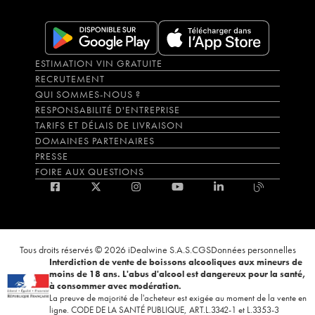
ESTIMATION VIN GRATUITE
RECRUTEMENT
QUI SOMMES-NOUS ?
RESPONSABILITÉ D'ENTREPRISE
TARIFS ET DÉLAIS DE LIVRAISON
DOMAINES PARTENAIRES
PRESSE
FOIRE AUX QUESTIONS
Tous droits réservés © 2026 iDealwine S.A.S.
CGS
Données personnelles
Interdiction de vente de boissons alcooliques aux mineurs de
moins de 18 ans. L'abus d'alcool est dangereux pour la santé,
à consommer avec modération.
La preuve de majorité de l'acheteur est exigée au moment de la vente en
ligne. CODE DE LA SANTÉ PUBLIQUE, ART.L.3342-1 et L.3353-3