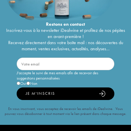
Restons en
contact
Inscrivez-vous à la newsletter iDealwine et profitez de nos pépites
en avant-première !
Recevez directement dans votre boîte mail : nos découvertes du
moment, ventes exclusives, actualités, analyses...
J'accepte le suivi de mes emails afin de recevoir des
suggestions personnalisées
Oui
Non
JE M'INSCRIS
En vous inscrivant, vous acceptez de recevoir les emails de iDealwine. Vous
pouvez vous désabonner à tout moment via le lien présent dans chaque message.