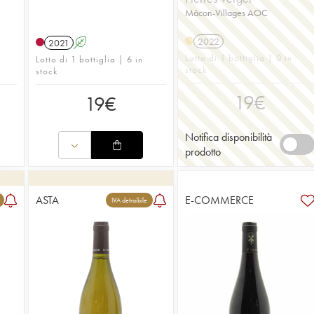
Mâcon-Villages AOC
2022
2021
A
Lotto di 1 bottiglia | 0 in
Lotto di 1 bottiglia | 6 in
stock
stock
19
€
19
€
Notifica disponibilità
prodotto
ASTA
E-COMMERCE
IVA detraibile