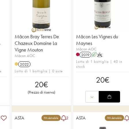
Mâcon Bray Terres De
Mâcon Les Vignes du
s
Chazeux Domaine La
Maynes
Vigne Mouton
Mâcon AOC
2019
A
K
Mâcon AOC
Lotto di 1 bottiglia | 40 in
2022
stock
e
Lotto di 1 bottiglia | 0 aste
20
€
20
€
(
Prezzo di riserva
)
ASTA
ASTA
2
IVA detraibile
IVA detraibile