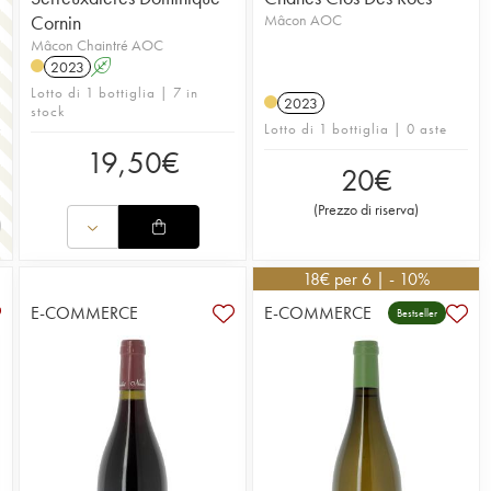
Cornin
Mâcon AOC
Mâcon Chaintré AOC
2023
A
Lotto di 1 bottiglia | 7 in
2023
stock
Lotto di 1 bottiglia | 0 aste
19,50
€
20
€
(
Prezzo di riserva
)
18
€
per 6 | - 10%
E-COMMERCE
E-COMMERCE
Bestseller