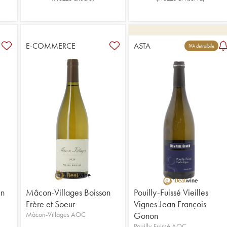
E-COMMERCE
ASTA
IVA detraibile
in
Mâcon-Villages Boisson
Pouilly-Fuissé Vieilles
Frère et Soeur
Vignes Jean François
Mâcon-Villages AOC
Gonon
Pouilly-Fuissé AOC