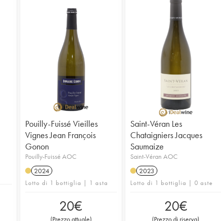
Pouilly-Fuissé Vieilles
Saint-Véran Les
Vignes Jean François
Chataigniers Jacques
Gonon
Saumaize
Pouilly-Fuissé AOC
Saint-Véran AOC
2024
2023
Lotto di 1 bottiglia | 1 asta
Lotto di 1 bottiglia | 0 aste
20
€
20
€
(
Prezzo attuale
)
(
Prezzo di riserva
)