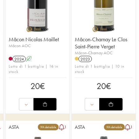
Mâcon Nicolas Maillet
Mâcon-Charnay Le Clos
Mâcon AOC
Saint-Pierre Verget
Mâcon-Charnay AOC
2024
A
2023
Lotto di 1 bottiglia | 16 in
Lotto di 1 bottiglia | 10 in
stock
stock
20
€
20
€
ASTA
ASTA
1
1
IVA detraibile
IVA detraibile