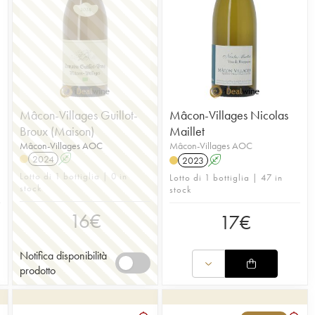
Mâcon-Villages Guillot-
Mâcon-Villages Nicolas
Broux (Maison)
Maillet
Mâcon-Villages AOC
Mâcon-Villages AOC
2024
A
2023
A
Lotto di 1 bottiglia | 0 in
Lotto di 1 bottiglia | 47 in
stock
stock
16
€
17
€
Notifica disponibilità
prodotto