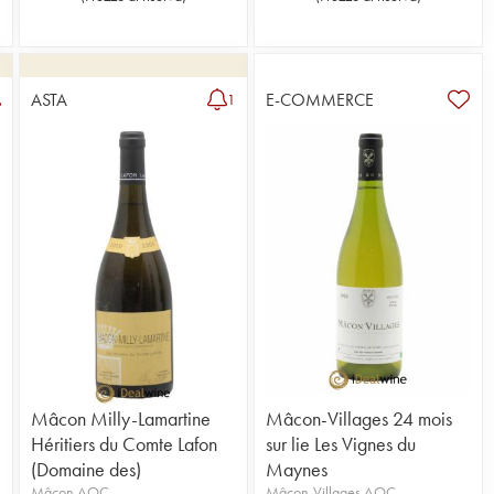
ASTA
E-COMMERCE
1
Mâcon Milly-Lamartine
Mâcon-Villages 24 mois
Héritiers du Comte Lafon
sur lie Les Vignes du
(Domaine des)
Maynes
Mâcon AOC
Mâcon-Villages AOC