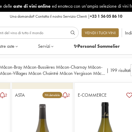
le delle
aste di vini online
ed enoteca con un'ampia selezione di vini f
Una domanda?
Contatta il nostro Servizio Clienti
|
+33 1 56 05 86 10
Ind
VENDI I TUOI VINI
tre aste
Servizi
✨Personal Sommelier
Mâcon-Bray Mâcon-Bussières Mâcon-Charnay Mâcon-
|
199 risultati
 Mâcon-Villages Mâcon Chaintré Mâcon Vergisson Mâcon
ouilly-Loché Pouilly-Vinzelles Pouilly Fuissé Saint-Véran
ASTA
E-COMMERCE
2
2
IVA detraibile