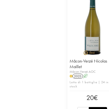
Mâcon-Verzé Nicolas
Maillet
Mâcon-Verzé AOC
2023
A
Lotto di 1 bottiglia | 24 in
stock
20
€