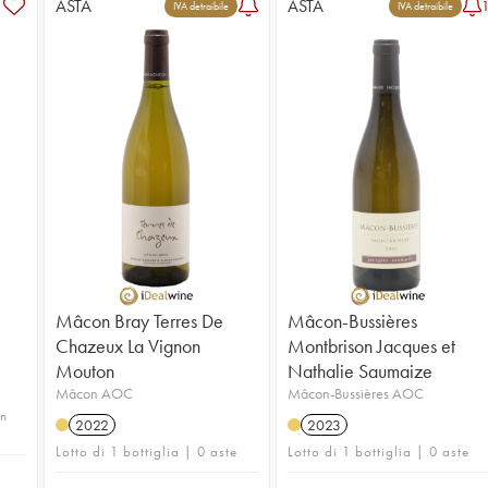
ASTA
ASTA
IVA detraibile
IVA detraibile
Mâcon Bray Terres De
Mâcon-Bussières
Chazeux La Vignon
Montbrison Jacques et
Mouton
Nathalie Saumaize
Mâcon AOC
Mâcon-Bussières AOC
in
2022
2023
Lotto di 1 bottiglia | 0 aste
Lotto di 1 bottiglia | 0 aste