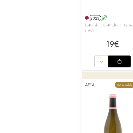
2023
A
Lotto di 1 bottiglia | 12 in
stock
19
€
ASTA
IVA detraibile