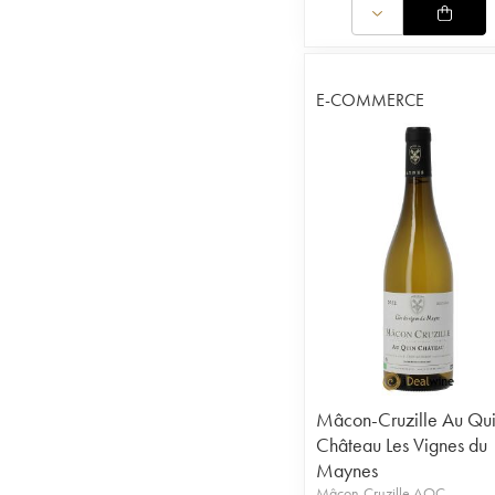
E-COMMERCE
Mâcon-Cruzille Au Qu
Château Les Vignes du
Maynes
Mâcon-Cruzille AOC