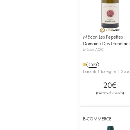
Mâcon Les Pepettes
Domaine Des Gandine
Mâcon AOC
2023
Lotto di 1 bottiglia | 0 ast
20
€
(
Prezzo di riserva
)
E-COMMERCE