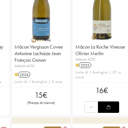
ay
Mâcon Vergisson Cuvee
Mâcon La Roche Vineuse
Antonine Lachaize Jean
Olivier Merlin
François Gonon
Mâcon AOC
2023
Mâcon AOC
Lotto di 1 bottiglia | 27 in
2024
stock
e
Lotto di 1 bottiglia | 0 aste
16
€
15
€
(
Prezzo di riserva
)