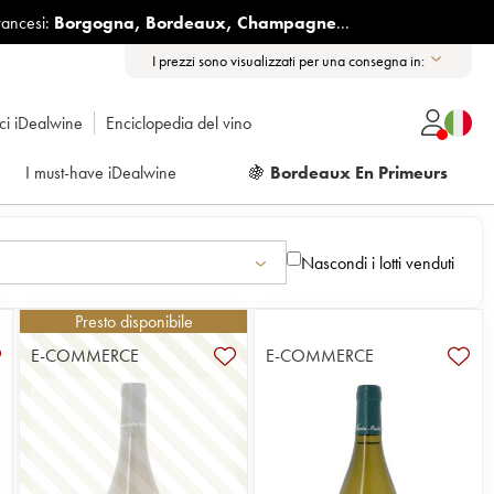
rancesi:
Borgogna
,
Bordeaux
,
Champagne
...
I prezzi sono visualizzati per una consegna in:
ici iDealwine
Enciclopedia del vino
I must-have iDealwine
🍇
Bordeaux En Primeurs
Nascondi i lotti venduti
Presto disponibile
E-COMMERCE
E-COMMERCE