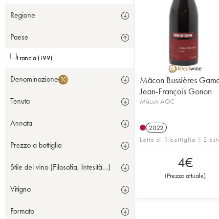
Regione
Paese
Francia (199)
Denominazione
Mâcon Bussières Gam
10
Jean-François Gonon
Tenuta
Mâcon AOC
Annata
2022
Lotto di 1 bottiglia | 2 ast
Prezzo a bottiglia
4
€
Stile del vino (Filosofia, Intesità...)
(
Prezzo attuale
)
Vitigno
Formato