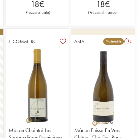
18
€
18
€
(
Prezzo attuale
)
(
Prezzo di riserva
)
E-COMMERCE
ASTA
2
IVA detraibile
Mâcon Chaintré Les
Mâcon Fuisse En Vers
Serreuxdières Dominique
Chânes Clos Des Rocs