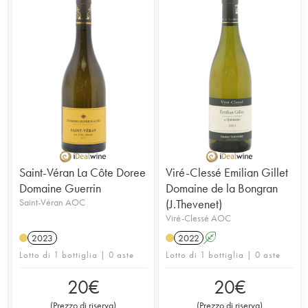
Saint-Véran La Côte Doree
Viré-Clessé Emilian Gillet
Domaine Guerrin
Domaine de la Bongran
Saint-Véran AOC
(J.Thevenet)
Viré-Clessé AOC
2023
2022
A
Lotto di 1 bottiglia | 0 aste
Lotto di 1 bottiglia | 0 aste
20
€
20
€
(
Prezzo di riserva
)
(
Prezzo di riserva
)