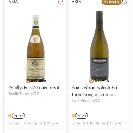
ASTA
ASTA
1
IVA detraibile
Pouilly-Fuissé Louis Jadot
Saint-Véran Solis Alba
Pouilly-Fuissé AOC
Jean François Gonon
Saint-Véran AOC
2002
2023
Lotto di 1 bottiglia | 2 aste
Lotto di 1 bottiglia | 0 aste