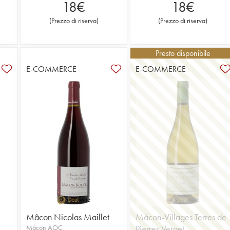
18
€
18
€
(
Prezzo di riserva
)
(
Prezzo di riserva
)
Presto disponibile
E-COMMERCE
E-COMMERCE
Mâcon Nicolas Maillet
Mâcon-Villages Terres de
Mâcon AOC
Pierres Verget