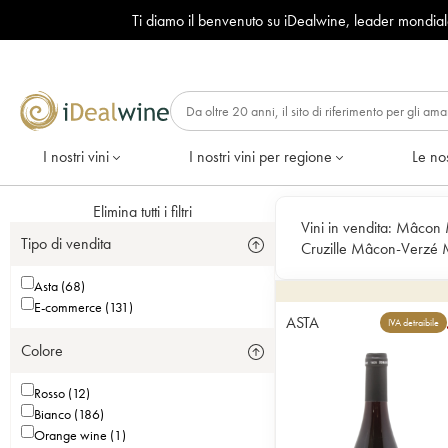
Ti diamo il benvenuto su iDealwine, leader mondia
I nostri vini
I nostri vini per regione
Le nos
Elimina tutti i filtri
Vini in vendita:
Mâcon 
Tipo di vendita
Cruzille Mâcon-Verzé
Villages Pouilly-Fuissé P
Asta (68)
Viré-Clessé
E-commerce (131)
ASTA
IVA detraibile
Colore
Rosso (12)
Bianco (186)
Orange wine (1)