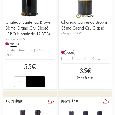
Château Cantenac Brown
Château Cantenac Brown
3ème Grand Cru Classé
3ème Grand Cru Classé
(CBO à partir de 12 BTS)
Margaux AOC
Margaux AOC
2011
Lot de 1 bouteille | 25 en
2008
stock
Lot de 1 bouteille | 0 enchère
55
€
35
€
(
mise à prix
)
ENCHÈRE
ENCHÈRE
2
1