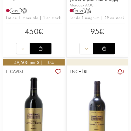
Margaux AOC
2021
T
2021
T
Lot de 1 impériale | 1 en stock
Lot de 1 magnum | 29 en stock
450
€
95
€
49,50
€
par 3 | -10%
E-CAVISTE
ENCHÈRE
3