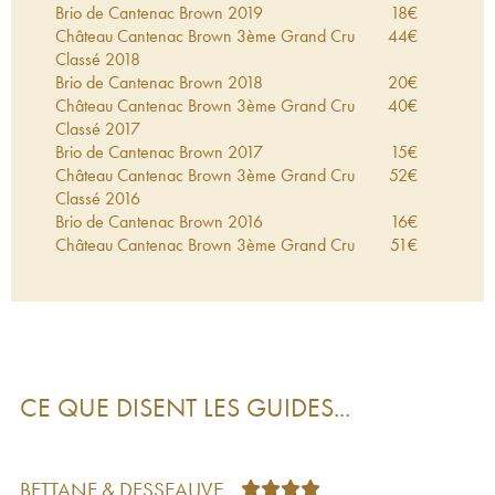
Brio de Cantenac Brown
2019
18
€
Château Cantenac Brown 3ème Grand Cru
44
€
Classé
2018
Brio de Cantenac Brown
2018
20
€
Château Cantenac Brown 3ème Grand Cru
40
€
Classé
2017
Brio de Cantenac Brown
2017
15
€
Château Cantenac Brown 3ème Grand Cru
52
€
Classé
2016
Brio de Cantenac Brown
2016
16
€
Château Cantenac Brown 3ème Grand Cru
51
€
Classé
2015
Brio de Cantenac Brown
2015
23
€
Château Cantenac Brown 3ème Grand Cru
41
€
Classé
2014
Brio de Cantenac Brown
2014
17
€
Château Cantenac Brown 3ème Grand Cru
27
€
CE QUE DISENT LES GUIDES...
Classé
2013
Château Cantenac Brown 3ème Grand Cru
44
€
Classé
2012
Brio de Cantenac Brown
2012
22
€
BETTANE & DESSEAUVE