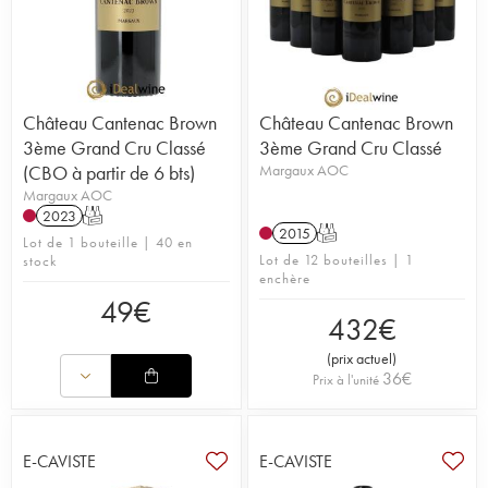
Château Cantenac Brown
Château Cantenac Brown
3ème Grand Cru Classé
3ème Grand Cru Classé
(CBO à partir de 6 bts)
Margaux AOC
Margaux AOC
2023
T
2015
T
Lot de 1 bouteille | 40 en
Lot de 12 bouteilles | 1
stock
enchère
49
€
432
€
(
prix actuel
)
36
€
Prix à l'unité
E-CAVISTE
E-CAVISTE