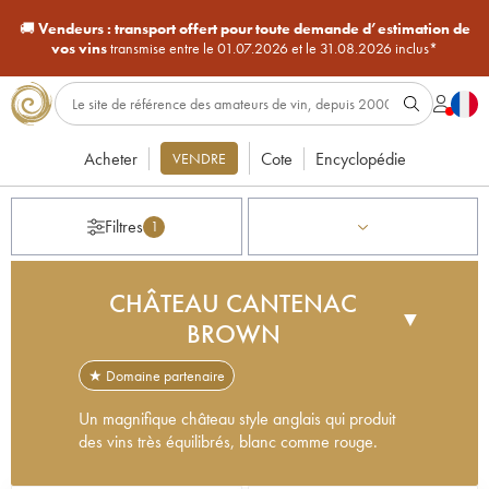
🚚
Vendeurs :
transport offert pour toute demande d’estimation de
vos vins
transmise entre le 01.07.2026 et le 31.08.2026 inclus*
Acheter
Cote
Encyclopédie
VENDRE
Filtres
1
CHÂTEAU CANTENAC
▼
BROWN
★ Domaine partenaire
Un magnifique château style anglais qui produit
des vins très équilibrés, blanc comme rouge.
C'est un château au style anglais que John-Lewis