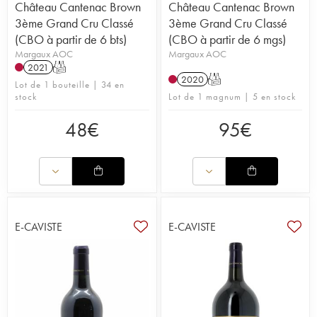
Château Cantenac Brown
Château Cantenac Brown
3ème Grand Cru Classé
3ème Grand Cru Classé
(CBO à partir de 6 bts)
(CBO à partir de 6 mgs)
Margaux AOC
Margaux AOC
2021
T
2020
T
Lot de 1 bouteille | 34 en
stock
Lot de 1 magnum | 5 en stock
48
€
95
€
E-CAVISTE
E-CAVISTE