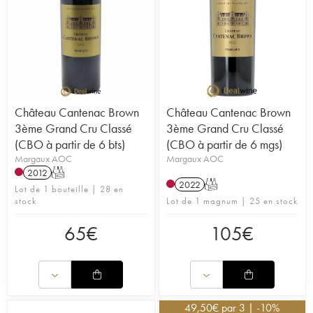
Château Cantenac Brown
Château Cantenac Brown
3ème Grand Cru Classé
3ème Grand Cru Classé
(CBO à partir de 6 bts)
(CBO à partir de 6 mgs)
Margaux AOC
Margaux AOC
2012
T
2022
T
Lot de 1 bouteille | 28 en
stock
Lot de 1 magnum | 25 en stock
65
€
105
€
49,50
€
par 3 | -10%