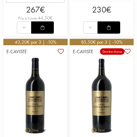
267
€
230
€
44,50
€
Prix à l'unité
43,20
€
par 3 | -10%
85,50
€
par 3 | -10%
E-CAVISTE
E-CAVISTE
Dernière chance