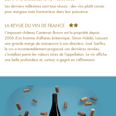
Château Cantenac Brown 3ème Grand Cru
35
€
Les derniers millésimes sont tous réussis : des vins plutôt corsés
Classé
2011
pour margaux mais harmonieux dans leur puissance.
Château Cantenac Brown 3ème Grand Cru
63
€
Classé
2010
Brio de Cantenac Brown
2010
23
€
LA REVUE DU VIN DE FRANCE
Château Cantenac Brown 3ème Grand Cru
57
€
L’imposant château Cantenac-Brown est la propriété depuis
Classé
2009
2006 d’un homme d’affaires britannique, Simon Halabi. Laissant
Brio de Cantenac Brown
2009
28
€
une grande marge de manœuvre à son directeur, José Sanfins,
Château Cantenac Brown 3ème Grand Cru
48
€
le cru a incontestablement progressé ces dernières années,
Classé
2008
s’installant parmi les valeurs sûres de l’appellation. Le vin affiche
Brio de Cantenac Brown
2008
22
€
une belle profondeur et, surtout, a gagné en raffinement.
Château Cantenac Brown 3ème Grand Cru
42
€
Classé
2007
Château Cantenac Brown 3ème Grand Cru
49
€
Classé
2006
Brio de Cantenac Brown
2006
24
€
Château Cantenac Brown 3ème Grand Cru
57
€
Classé
2005
Château Cantenac Brown 3ème Grand Cru
31
€
Classé
2004
Brio de Cantenac Brown
2004
23
€
Château Cantenac Brown 3ème Grand Cru
38
€