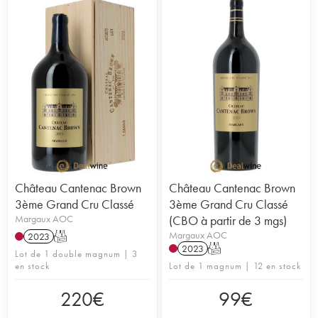
Château Cantenac Brown
Château Cantenac Brown
3ème Grand Cru Classé
3ème Grand Cru Classé
Margaux AOC
(CBO à partir de 3 mgs)
Margaux AOC
2023
T
2023
T
Lot de 1 double magnum | 3
en stock
Lot de 1 magnum | 12 en stock
220
€
99
€