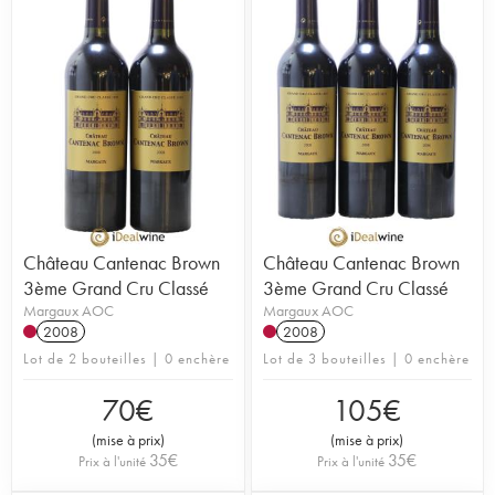
Château Cantenac Brown
Château Cantenac Brown
3ème Grand Cru Classé
3ème Grand Cru Classé
Margaux AOC
Margaux AOC
2008
2008
Lot de 2 bouteilles | 0 enchère
Lot de 3 bouteilles | 0 enchère
70
€
105
€
(
mise à prix
)
(
mise à prix
)
35
€
35
€
Prix à l'unité
Prix à l'unité