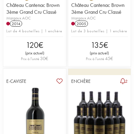
Château Cantenac Brown
Château Cantenac Brown
3ème Grand Cru Classé
3ème Grand Cru Classé
Margaux AOC
Margaux AOC
2014
2005
Lot de 4 bouteilles | 1 enchère
Lot de 3 bouteilles | 1 enchère
120
€
135
€
(
prix actuel
)
(
prix actuel
)
30
€
45
€
Prix à l'unité
Prix à l'unité
E-CAVISTE
ENCHÈRE
2