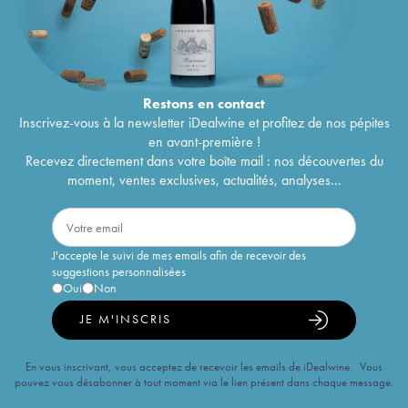
Classé
2003
Brio de Cantenac Brown
2003
19
€
Château Cantenac Brown 3ème Grand Cru
44
€
Classé
2002
Château Cantenac Brown 3ème Grand Cru
44
€
Restons en
contact
Classé
2001
Inscrivez-vous à la newsletter iDealwine et profitez de nos pépites
Château Cantenac Brown 3ème Grand Cru
56
€
en avant-première !
Classé
2000
Recevez directement dans votre boîte mail : nos découvertes du
Château Cantenac Brown 3ème Grand Cru
42
€
moment, ventes exclusives, actualités, analyses...
Classé
1999
Château Cantenac Brown 3ème Grand Cru
44
€
Classé
1998
Château Cantenac Brown 3ème Grand Cru
38
€
J'accepte le suivi de mes emails afin de recevoir des
Classé
1997
suggestions personnalisées
Château Cantenac Brown 3ème Grand Cru
70
€
Oui
Non
Classé
1996
JE M'INSCRIS
Château Cantenac Brown 3ème Grand Cru
58
€
Classé
1995
Château Cantenac Brown 3ème Grand Cru
44
€
En vous inscrivant, vous acceptez de recevoir les emails de iDealwine. Vous
Classé
1994
pouvez vous désabonner à tout moment via le lien présent dans chaque message.
Château Cantenac Brown 3ème Grand Cru
51
€