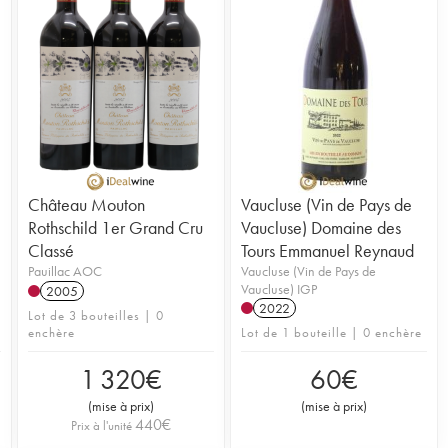
Château Mouton
Vaucluse (Vin de Pays de
Rothschild 1er Grand Cru
Vaucluse) Domaine des
Classé
Tours Emmanuel Reynaud
Pauillac AOC
Vaucluse (Vin de Pays de
Vaucluse) IGP
2005
2022
Lot de 3 bouteilles | 0
enchère
Lot de 1 bouteille | 0 enchère
1 320
€
60
€
(
mise à prix
)
(
mise à prix
)
440
€
Prix à l'unité