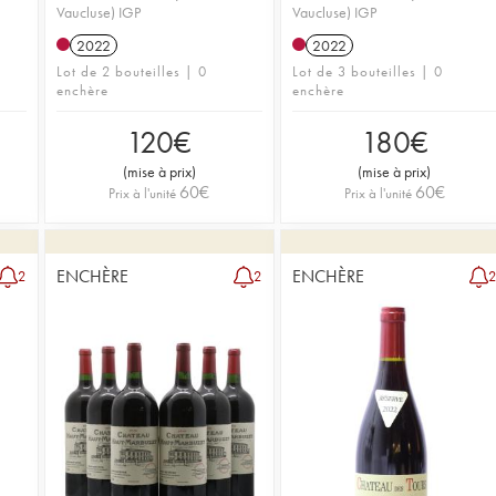
Vaucluse) IGP
Vaucluse) IGP
2022
2022
Lot de 2 bouteilles | 0
Lot de 3 bouteilles | 0
enchère
enchère
120
€
180
€
(
mise à prix
)
(
mise à prix
)
60
€
60
€
Prix à l'unité
Prix à l'unité
ENCHÈRE
ENCHÈRE
2
2