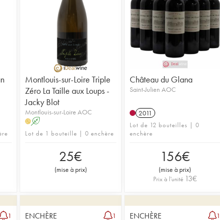
an
Montlouis-sur-Loire Triple
Château du Glana
Zéro La Taille aux Loups -
Saint-Julien AOC
Jacky Blot
Montlouis-sur-Loire AOC
2011
A
H
Lot de 12 bouteilles | 0
ère
Lot de 1 bouteille | 0 enchère
enchère
25
€
156
€
(
mise à prix
)
(
mise à prix
)
13
€
Prix à l'unité
ENCHÈRE
ENCHÈRE
1
1