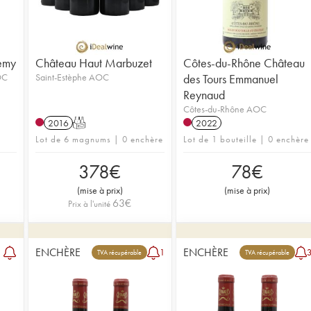
lemy
Château Haut Marbuzet
Côtes-du-Rhône Château
OC
Saint-Estèphe AOC
des Tours Emmanuel
Reynaud
Côtes-du-Rhône AOC
2016
T
2022
Lot de 6 magnums | 0 enchère
Lot de 1 bouteille | 0 enchère
378
€
78
€
(
mise à prix
)
(
mise à prix
)
63
€
Prix à l'unité
ENCHÈRE
ENCHÈRE
1
TVA récupérable
TVA récupérable