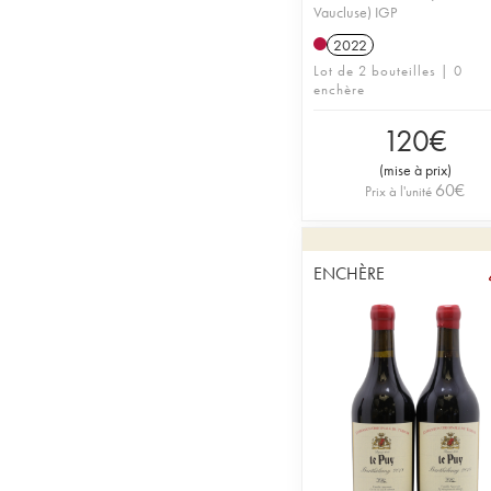
Vaucluse) IGP
2022
Lot de 2 bouteilles | 0
enchère
120
€
(
mise à prix
)
60
€
Prix à l'unité
ENCHÈRE