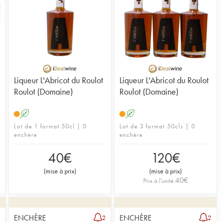
Liqueur L'Abricot du Roulot
Liqueur L'Abricot du Roulot
Roulot (Domaine)
Roulot (Domaine)
A
A
Lot de 1 format 50cl | 0
Lot de 3 format 50cls | 0
enchère
enchère
40
€
120
€
(
mise à prix
)
(
mise à prix
)
40
€
Prix à l'unité
ENCHÈRE
ENCHÈRE
1
2
2