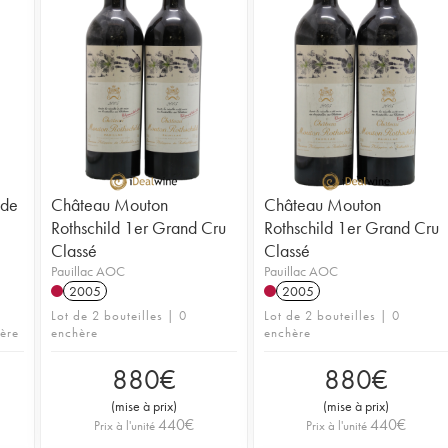
 de
Château Mouton
Château Mouton
Rothschild 1er Grand Cru
Rothschild 1er Grand Cru
Classé
Classé
Pauillac AOC
Pauillac AOC
2005
2005
Lot de 2 bouteilles | 0
Lot de 2 bouteilles | 0
hère
enchère
enchère
880
€
880
€
(
mise à prix
)
(
mise à prix
)
440
€
440
€
Prix à l'unité
Prix à l'unité