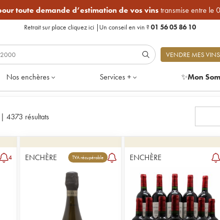
 pour toute demande d’estimation de vos vins
transmise entre le 
Retrait sur place
cliquez ici
|
Un conseil en vin ?
01 56 05 86 10
VENDRE MES VINS
Nos enchères
Services +
✨
Mon Som
e
|
4373 résultats
ENCHÈRE
ENCHÈRE
4
TVA récupérable