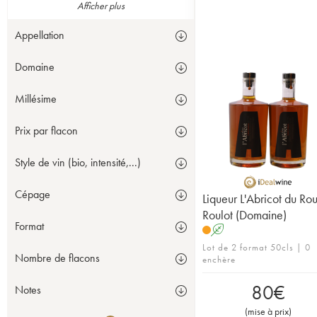
Afficher plus
Appellation
Domaine
Millésime
Prix par flacon
Style de vin (bio, intensité,...)
Cépage
Liqueur L'Abricot du Rou
Roulot (Domaine)
Format
A
Lot de 2 format 50cls | 0
Nombre de flacons
enchère
80
€
Notes
(
mise à prix
)