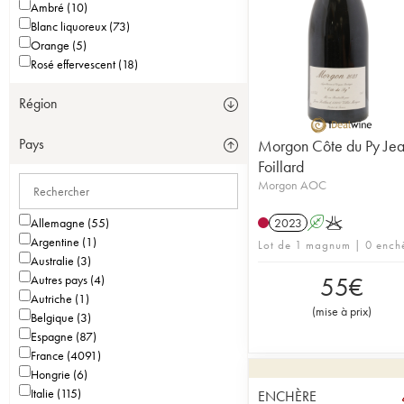
Ambré (10)
Blanc liquoreux (73)
Orange (5)
Rosé effervescent (18)
Région
Pays
Morgon Côte du Py Je
Foillard
Morgon AOC
Allemagne (55)
2023
A
K
Argentine (1)
Lot de 1 magnum | 0 ench
Australie (3)
55
€
Autres pays (4)
Autriche (1)
(
mise à prix
)
Belgique (3)
Espagne (87)
France (4091)
Hongrie (6)
Italie (115)
ENCHÈRE