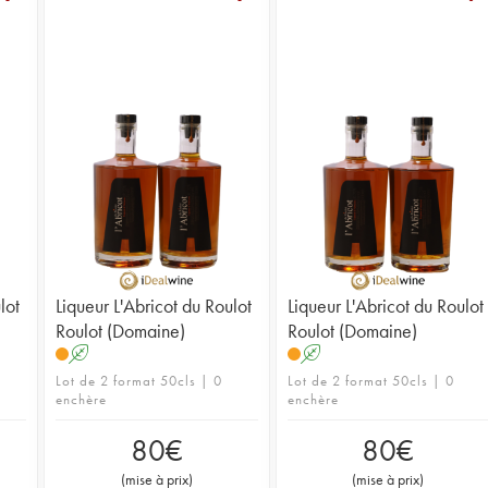
lot
Liqueur L'Abricot du Roulot
Liqueur L'Abricot du Roulot
Roulot (Domaine)
Roulot (Domaine)
A
A
Lot de 2 format 50cls | 0
Lot de 2 format 50cls | 0
enchère
enchère
80
€
80
€
(
mise à prix
)
(
mise à prix
)