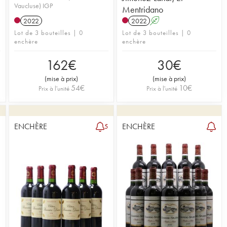
Vaucluse) IGP
Mentridano
2022
2022
A
Lot de 3 bouteilles | 0
Lot de 3 bouteilles | 0
enchère
enchère
162
€
30
€
(
mise à prix
)
(
mise à prix
)
54
€
10
€
Prix à l'unité
Prix à l'unité
ENCHÈRE
ENCHÈRE
2
5