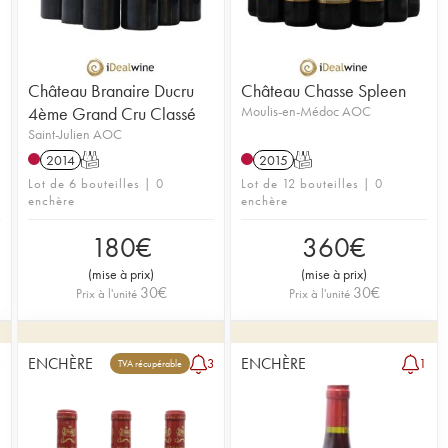
Château Branaire Ducru
Château Chasse Spleen
4ème Grand Cru Classé
Moulis-en-Médoc AOC
Saint-Julien AOC
2014
T
2015
T
Lot de 6 bouteilles | 0
Lot de 12 bouteilles | 0
enchère
enchère
180
€
360
€
(
mise à prix
)
(
mise à prix
)
30
€
30
€
Prix à l'unité
Prix à l'unité
ENCHÈRE
ENCHÈRE
3
3
1
TVA récupérable