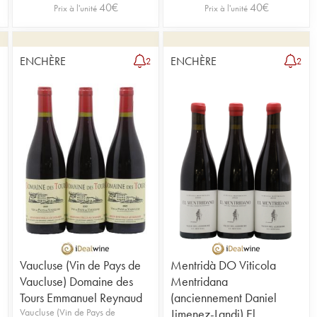
40
€
40
€
Prix à l'unité
Prix à l'unité
ENCHÈRE
ENCHÈRE
1
2
2
Vaucluse (Vin de Pays de
Mentridà DO Viticola
Vaucluse) Domaine des
Mentridana
Tours Emmanuel Reynaud
(anciennement Daniel
Vaucluse (Vin de Pays de
Jimenez-Landi) El