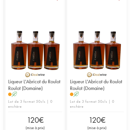
Liqueur L'Abricot du Roulot
Liqueur L'Abricot du Roulot
Roulot (Domaine)
Roulot (Domaine)
A
A
Lot de 3 format 50cls | 0
Lot de 3 format 50cls | 0
enchère
enchère
120
€
120
€
(
mise à prix
)
(
mise à prix
)