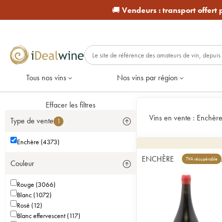
🚚
Vendeurs :
transport offert
Tous nos vins
Nos vins par région
Effacer les filtres
Vins en vente :
Enchèr
Type de vente
1
Enchère (4373)
ENCHÈRE
TVA récupérable
Couleur
Rouge (3066)
Blanc (1072)
Rosé (12)
Blanc effervescent (117)