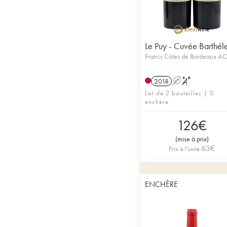
Le Puy - Cuvée Barthé
Francs Côtes de Bordeaux A
2018
A
S
Lot de 2 bouteilles | 0
enchère
126
€
(
mise à prix
)
63
€
Prix à l'unité
ENCHÈRE