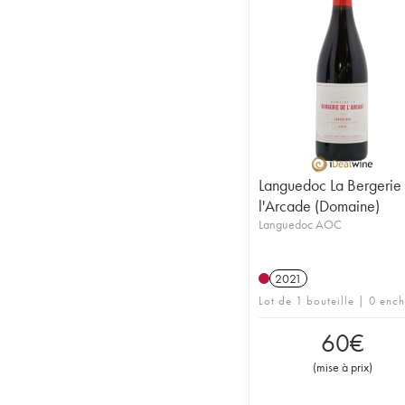
Languedoc La Bergerie
l'Arcade (Domaine)
Languedoc AOC
2021
Lot de 1 bouteille | 0 enc
60
€
(
mise à prix
)