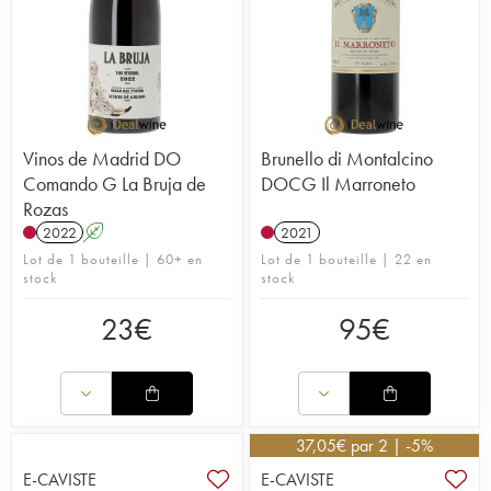
Vinos de Madrid DO
Brunello di Montalcino
Comando G La Bruja de
DOCG Il Marroneto
Rozas
2022
A
2021
Lot de 1 bouteille | 60+ en
Lot de 1 bouteille | 22 en
stock
stock
23
€
95
€
37,05
€
par 2 | -5%
E-CAVISTE
E-CAVISTE