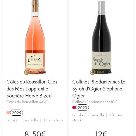
Côtes du Roussillon Clos
Collines Rhodaniennes La
des Fées L'apprentie
Syrah d'Ogier Stéphane
Sorcière Hervé Bizeul
Ogier
Côtes du Roussillon AOC
Collines Rhodaniennes IGP
2023
2025
Lot de 1 bouteille | 60+ en
Lot de 1 bouteille | 11 en stock
stock
8,50
€
12
€