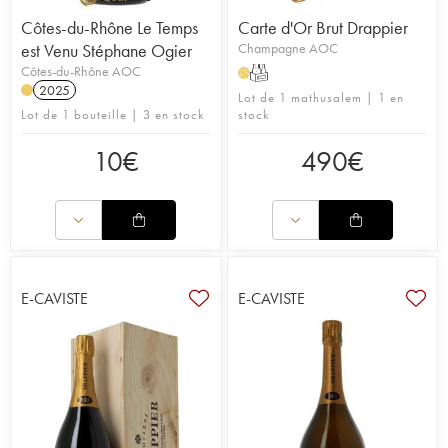
Côtes-du-Rhône Le Temps
Carte d'Or Brut Drappier
est Venu Stéphane Ogier
Champagne AOC
Côtes-du-Rhône AOC
T
H
2025
Lot de 1 mathusalem | 1 en
Lot de 1 bouteille | 3 en stock
stock
10
€
490
€
E-CAVISTE
E-CAVISTE