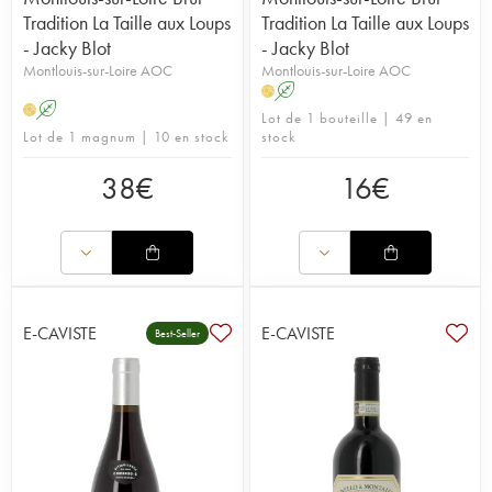
Tradition La Taille aux Loups
Tradition La Taille aux Loups
- Jacky Blot
- Jacky Blot
Montlouis-sur-Loire AOC
Montlouis-sur-Loire AOC
A
H
A
H
Lot de 1 bouteille | 49 en
Lot de 1 magnum | 10 en stock
stock
38
€
16
€
E-CAVISTE
E-CAVISTE
Best-Seller