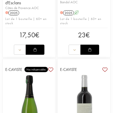
d'Esclans
Bandol AOC
Côtes de Provence AOC
2025
2025
A
Lot de 1 bouteille | 60+ en
Lot de 1 bouteille | 60+ en
stock
stock
17,50
€
23
€
E-CAVISTE
E-CAVISTE
Nos indispensables