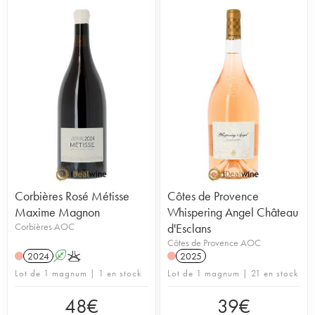
Corbières Rosé Métisse
Côtes de Provence
Maxime Magnon
Whispering Angel Château
Corbières AOC
d'Esclans
Côtes de Provence AOC
2024
A
K
2025
Lot de 1 magnum | 1 en stock
Lot de 1 magnum | 21 en stock
48
€
39
€