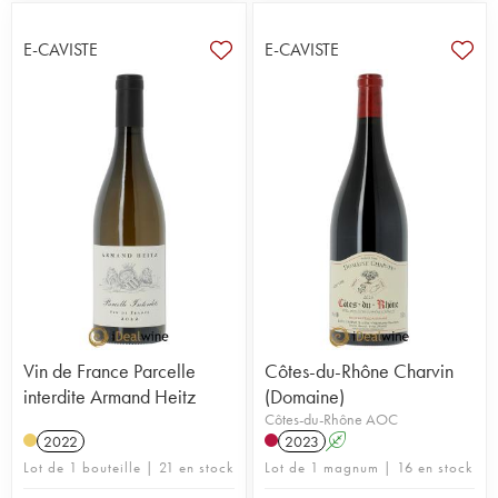
E-CAVISTE
E-CAVISTE
Vin de France Parcelle
Côtes-du-Rhône Charvin
interdite Armand Heitz
(Domaine)
Côtes-du-Rhône AOC
2022
2023
A
Lot de 1 bouteille | 21 en stock
Lot de 1 magnum | 16 en stock