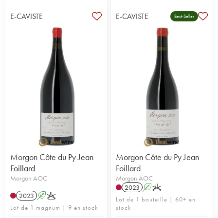
E-CAVISTE
E-CAVISTE
Best-Seller
Morgon Côte du Py Jean
Morgon Côte du Py Jean
Foillard
Foillard
Morgon AOC
Morgon AOC
2023
A
K
2023
A
K
Lot de 1 bouteille | 60+ en
Lot de 1 magnum | 9 en stock
stock