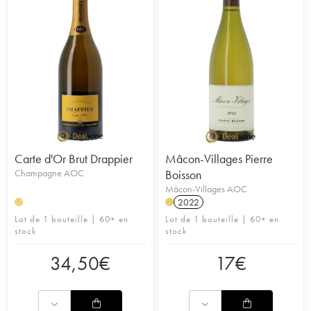
Carte d'Or Brut Drappier
Mâcon-Villages Pierre
Champagne AOC
Boisson
Mâcon-Villages AOC
2022
H
Lot de 1 bouteille | 60+ en
Lot de 1 bouteille | 60+ en
stock
stock
34,50
€
17
€