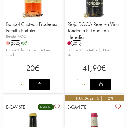
Bandol Château Pradeaux
Rioja DOCA Reserva Vina
Famille Portalis
Tondonia R. Lopez de
Bandol AOC
Heredia
2025
A
2013
Lot de 1 bouteille | 48 en
Lot de 1 bouteille | 33 en
stock
stock
20
€
41,90
€
10,80
€
par 3 | -10%
E-CAVISTE
E-CAVISTE
Best-Seller