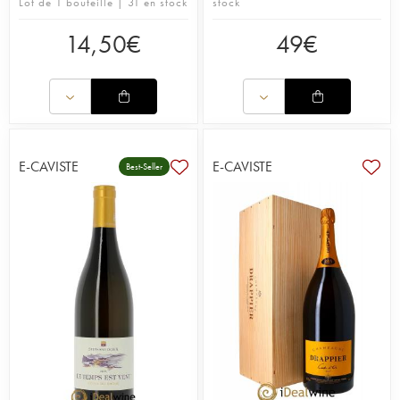
Lot de 1 bouteille | 31 en stock
stock
14,50
€
49
€
E-CAVISTE
E-CAVISTE
Best-Seller