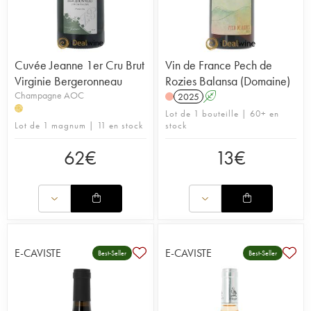
Cuvée Jeanne 1er Cru Brut
Vin de France Pech de
Virginie Bergeronneau
Rozies Balansa (Domaine)
Champagne AOC
2025
A
H
Lot de 1 bouteille | 60+ en
Lot de 1 magnum | 11 en stock
stock
62
€
13
€
E-CAVISTE
E-CAVISTE
Best-Seller
Best-Seller