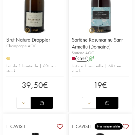
Brut Nature Drappier
Sartène Rosumarinu Sant
Champagne AOC
Armettu (Domaine)
Sartène AOC
2025
A
H
Lot de 1 bouteille | 60+ en
Lot de 1 bouteille | 60+ en
stock
stock
39,50
€
19
€
E-CAVISTE
E-CAVISTE
Nos indispensables