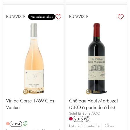
E-CAVISTE
E-CAVISTE
Nos indispensables
Vin de Corse 1769 Clos
Château Haut Marbuzet
Venturi
(CBO à partir de 6 bts)
Saint-Estèphe AOC
2016
T
2024
A
Lot de 1 bouteille | 20 en