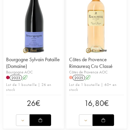
Bourgogne Sylvain Pataille
Côtes de Provence
(Domaine)
Rimauresq Cru Classé
Bourgogne AOC
Côtes de Provence AOC
2023
A
2025
A
Lot de 1 bouteille | 26 en
Lot de 1 bouteille | 60+ en
stock
stock
26
€
16,80
€