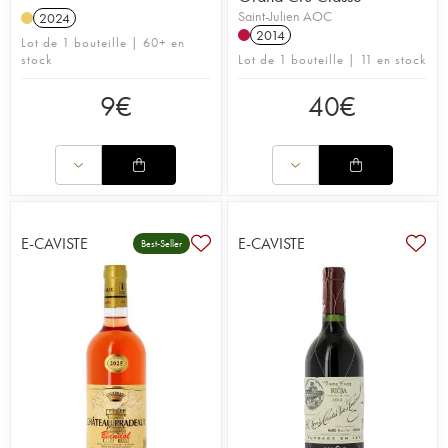
Saint-Julien AOC
2024
2014
Lot de 1 bouteille | 60+ en
stock
Lot de 1 bouteille | 11 en stock
9
€
40
€
E-CAVISTE
E-CAVISTE
Best-Seller