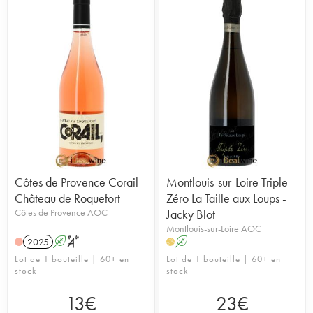
Côtes de Provence Corail
Montlouis-sur-Loire Triple
Château de Roquefort
Zéro La Taille aux Loups -
Côtes de Provence AOC
Jacky Blot
Montlouis-sur-Loire AOC
2025
A
S
A
H
Lot de 1 bouteille | 60+ en
Lot de 1 bouteille | 60+ en
stock
stock
13
€
23
€