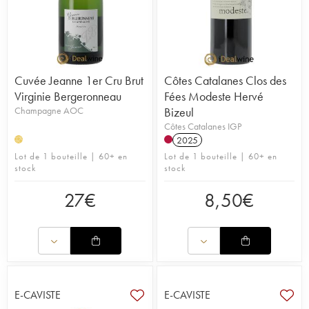
Cuvée Jeanne 1er Cru Brut
Côtes Catalanes Clos des
Virginie Bergeronneau
Fées Modeste Hervé
Champagne AOC
Bizeul
Côtes Catalanes IGP
2025
H
Lot de 1 bouteille | 60+ en
Lot de 1 bouteille | 60+ en
stock
stock
27
€
8,50
€
E-CAVISTE
E-CAVISTE