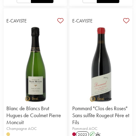
E-CAVISTE
E-CAVISTE
Blanc de Blancs Brut
Pommard "Clos des Roses"
Hugues de Coulmet Pierre
Sans sulfite Rougeot Père et
Moncuit
Fils
Champagne AOC
Pommard AOC
2023
A
K
H