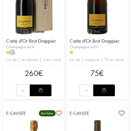
Carte d'Or Brut Drappier
Carte d'Or Brut Drappier
Champagne AOC
Champagne AOC
T
H
H
Lot de 1 jeroboam | 3 en stock
Lot de 1 magnum | 12 en stock
260
€
75
€
E-CAVISTE
E-CAVISTE
Best-Seller