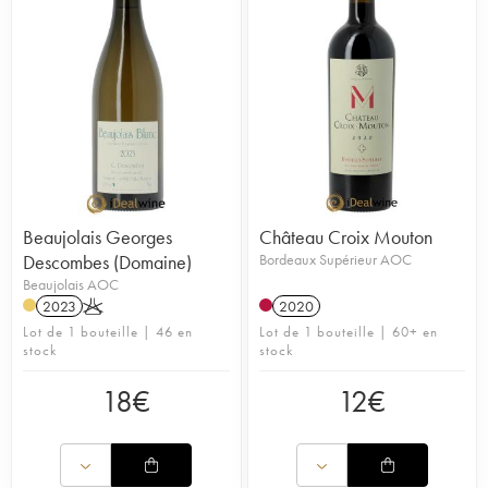
Beaujolais Georges
Château Croix Mouton
Descombes (Domaine)
Bordeaux Supérieur AOC
Beaujolais AOC
2023
K
2020
Lot de 1 bouteille | 46 en
Lot de 1 bouteille | 60+ en
stock
stock
18
€
12
€