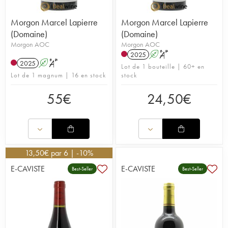
Morgon Marcel Lapierre
Morgon Marcel Lapierre
(Domaine)
(Domaine)
Morgon AOC
Morgon AOC
2025
A
S
2025
A
S
Lot de 1 bouteille | 60+ en
Lot de 1 magnum | 16 en stock
stock
55
€
24,50
€
13,50
€
par 6 | -10%
E-CAVISTE
E-CAVISTE
Best-Seller
Best-Seller