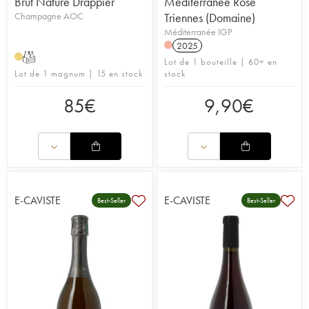
Brut Nature Drappier
Méditerranée Rosé
Champagne AOC
Triennes (Domaine)
Méditerranée IGP
2025
T
H
Lot de 1 bouteille | 60+ en
Lot de 1 magnum | 15 en stock
stock
85
€
9,90
€
E-CAVISTE
E-CAVISTE
Best-Seller
Best-Seller