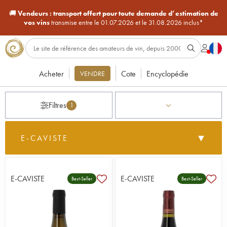
🚚
Vendeurs :
transport offert pour toute demande d’estimation de
vos vins
transmise entre le 01.07.2026 et le 31.08.2026 inclus*
Acheter
Cote
Encyclopédie
VENDRE
Filtres
1
▼
E-CAVISTE
iDealwine, avec près de 25 ans d’expérience dans la
vente de vins en ligne, est le e-caviste de référence pour
les passionnés de vin. Découvrez une sélection de plus de
E-CAVISTE
E-CAVISTE
Best-Seller
Best-Seller
1 000 domaines partenaires
, issus de toutes nos
régions françaises et des grands pays producteurs de vin.
En 2025, près de 200 000 flacons ont été vendus. Les
vins proposés en e-caviste sont soigneusement