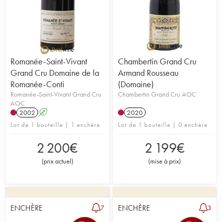
Romanée-Saint-Vivant
Chambertin Grand Cru
Grand Cru Domaine de la
Armand Rousseau
Romanée-Conti
(Domaine)
Romanée-Saint-Vivant Grand Cru
Chambertin Grand Cru AOC
AOC
2002
A
2020
Lot de 1 bouteille | 1 enchère
Lot de 1 bouteille | 0 enchère
2 200
€
2 199
€
(
prix actuel
)
(
mise à prix
)
ENCHÈRE
ENCHÈRE
7
3