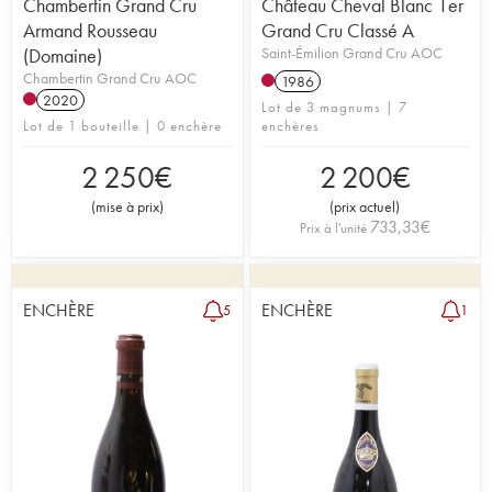
Chambertin Grand Cru
Château Cheval Blanc 1er
Armand Rousseau
Grand Cru Classé A
(Domaine)
Saint-Émilion Grand Cru AOC
Chambertin Grand Cru AOC
1986
2020
Lot de 3 magnums | 7
Lot de 1 bouteille | 0 enchère
enchères
2 250
€
2 200
€
(
mise à prix
)
(
prix actuel
)
733,33
€
Prix à l'unité
ENCHÈRE
ENCHÈRE
5
1