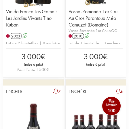
Vin de France Les Gamets
Vosne-Romanée 1er Cru
Les Jardins Vivants Tino
Au Cros Parantoux Méo-
Kuban
Camuzet (Domaine)
Vosne-Romanée 1er Cru AOC
2023
A
2010
A
Lot de 2 bouteilles | 0 enchère
Lot de 1 bouteille | 0 enchère
3 000
€
3 000
€
(
mise à prix
)
(
mise à prix
)
1 500
€
Prix à l'unité
ENCHÈRE
ENCHÈRE
7
6
100