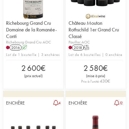
Richebourg Grand Cru
Château Mouton
Domaine de la Romanée-
Rothschild 1er Grand Cru
Conti
Classé
Richebourg Grand Cru AOC
Pauillac AOC
2016
A
2018
T
Lot de 1 bouteille | 3 enchères
Lot de 6 bouteilles | 0 enchère
2 600
€
2 580
€
(
prix actuel
)
(
mise à prix
)
430
€
Prix à l'unité
ENCHÈRE
ENCHÈRE
4
12