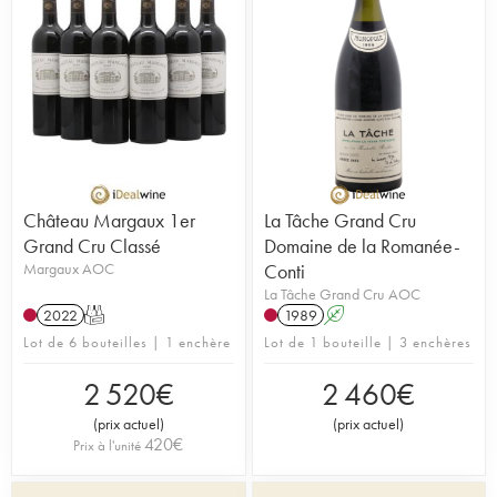
Château Margaux 1er
La Tâche Grand Cru
Grand Cru Classé
Domaine de la Romanée-
Margaux AOC
Conti
La Tâche Grand Cru AOC
2022
T
1989
A
Lot de 6 bouteilles | 1 enchère
Lot de 1 bouteille | 3 enchères
2 520
€
2 460
€
(
prix actuel
)
(
prix actuel
)
420
€
Prix à l'unité