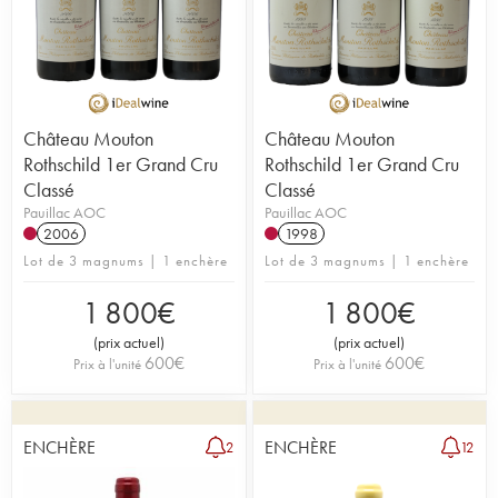
Château Mouton
Château Mouton
Rothschild 1er Grand Cru
Rothschild 1er Grand Cru
Classé
Classé
Pauillac AOC
Pauillac AOC
2006
1998
Lot de 3 magnums | 1 enchère
Lot de 3 magnums | 1 enchère
1 800
€
1 800
€
(
prix actuel
)
(
prix actuel
)
600
€
600
€
Prix à l'unité
Prix à l'unité
ENCHÈRE
ENCHÈRE
2
12