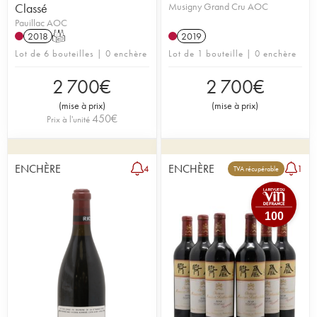
Classé
Musigny Grand Cru AOC
Pauillac AOC
2018
T
2019
Lot de 6 bouteilles | 0 enchère
Lot de 1 bouteille | 0 enchère
2 700
€
2 700
€
(
mise à prix
)
(
mise à prix
)
450
€
Prix à l'unité
ENCHÈRE
ENCHÈRE
4
1
TVA récupérable
100