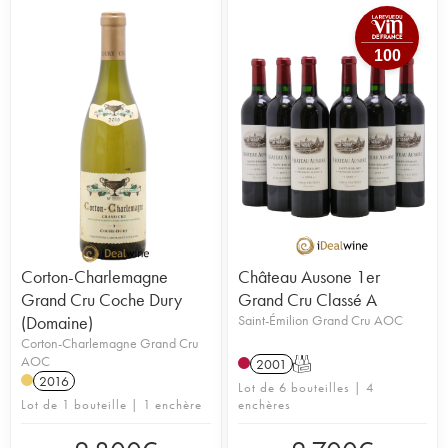
100
Corton-Charlemagne
Château Ausone 1er
Grand Cru Coche Dury
Grand Cru Classé A
(Domaine)
Saint-Émilion Grand Cru AOC
Corton-Charlemagne Grand Cru
AOC
2001
T
2016
Lot de 6 bouteilles | 4
Lot de 1 bouteille | 1 enchère
enchères