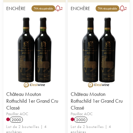
ENCHÈRE
ENCHÈRE
2
2
TVA récupérable
TVA récupérable
Château Mouton
Château Mouton
Rothschild 1er Grand Cru
Rothschild 1er Grand Cru
Classé
Classé
Pauillac AOC
Pauillac AOC
2000
2000
Lot de 2 bouteilles | 4
Lot de 2 bouteilles | 4
enchères
enchères