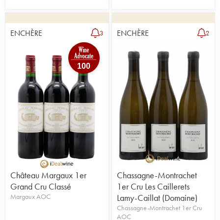
ENCHÈRE
ENCHÈRE
3
2
100
Château Margaux 1er
Chassagne-Montrachet
Grand Cru Classé
1er Cru Les Caillerets
Margaux AOC
Lamy-Caillat (Domaine)
Chassagne-Montrachet 1er Cru
AOC