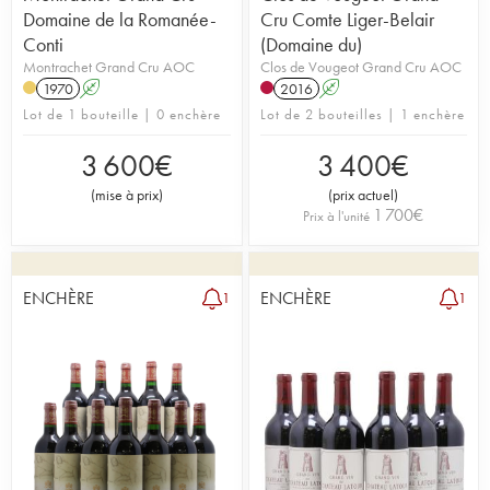
Domaine de la Romanée-
Cru Comte Liger-Belair
Conti
(Domaine du)
Montrachet Grand Cru AOC
Clos de Vougeot Grand Cru AOC
1970
A
2016
A
Lot de 1 bouteille | 0 enchère
Lot de 2 bouteilles | 1 enchère
3 600
€
3 400
€
(
mise à prix
)
(
prix actuel
)
1 700
€
Prix à l'unité
ENCHÈRE
ENCHÈRE
1
1