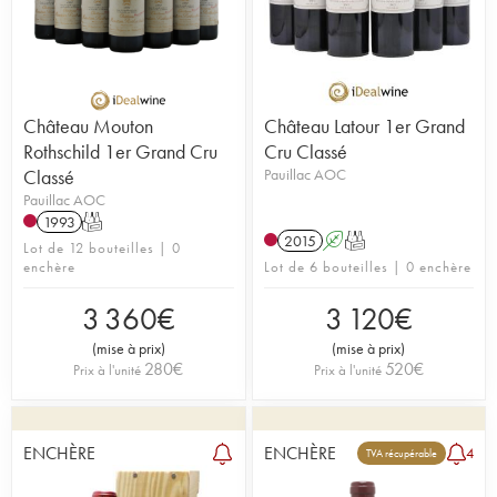
Château Mouton
Château Latour 1er Grand
Rothschild 1er Grand Cru
Cru Classé
Classé
Pauillac AOC
Pauillac AOC
1993
T
2015
A
T
Lot de 12 bouteilles | 0
enchère
Lot de 6 bouteilles | 0 enchère
3 360
€
3 120
€
(
mise à prix
)
(
mise à prix
)
280
€
520
€
Prix à l'unité
Prix à l'unité
ENCHÈRE
ENCHÈRE
4
TVA récupérable