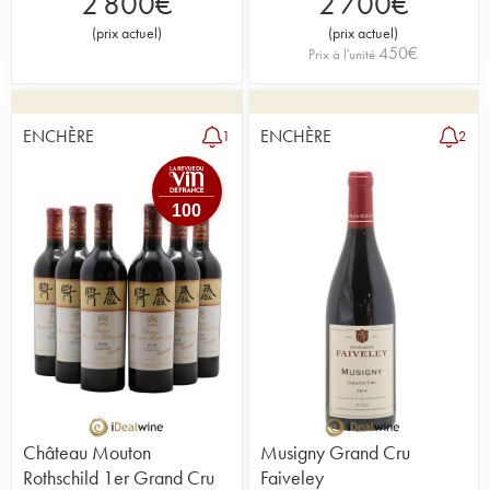
2 800
€
2 700
€
(
prix actuel
)
(
prix actuel
)
450
€
Prix à l'unité
ENCHÈRE
ENCHÈRE
1
2
100
Château Mouton
Musigny Grand Cru
Rothschild 1er Grand Cru
Faiveley