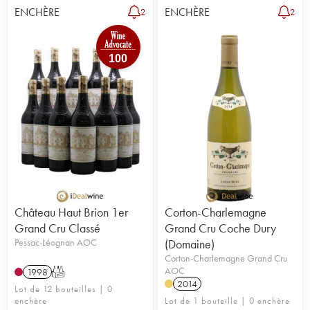
enchères,
des prix de départ sur certains lots à 1€
!
ENCHÈRE
ENCHÈRE
2
2
100
Château Haut Brion 1er
Corton-Charlemagne
Grand Cru Classé
Grand Cru Coche Dury
Pessac-Léognan AOC
(Domaine)
Corton-Charlemagne Grand Cru
AOC
1998
T
2014
Lot de 12 bouteilles | 0
enchère
Lot de 1 bouteille | 0 enchère