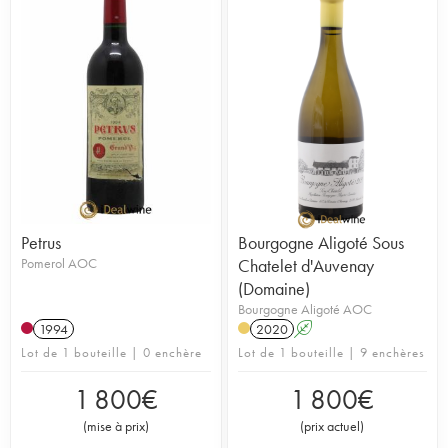
Petrus
Bourgogne Aligoté Sous
Pomerol AOC
Chatelet d'Auvenay
(Domaine)
Bourgogne Aligoté AOC
1994
2020
A
Lot de 1 bouteille | 0 enchère
Lot de 1 bouteille | 9 enchères
1 800
€
1 800
€
(
mise à prix
)
(
prix actuel
)