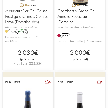
Meursault 1er Cru Caisse
Chambertin Grand Cru
Prestige 6 Climats Comtes
Armand Rousseau
Lafon (Domaine des)
(Domaine)
Meursault 1er Cru AOC
Chambertin Grand Cru AOC
2020
A
T
1995
Lot de 6 bouteilles | 2
enchères
Lot de 1 bouteille | 5 enchères
2 030
€
2 000
€
(
prix actuel
)
(
prix actuel
)
338,33
€
Prix à l'unité
ENCHÈRE
ENCHÈRE
6
5