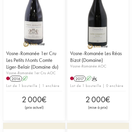
Vosne-Romanée 1er Cru
Vosne-Romanée Les Réas
Les Petits Monts Comte
Bizot (Domaine)
Liger-Belair (Domaine du)
Vosne-Romanée AOC
Vosne-Romanée 1er Cru AOC
2016
A
2017
A
K
Lot de 1 bouteille | 1 enchère
Lot de 1 bouteille | 0 enchère
2 000
€
2 000
€
(
prix actuel
)
(
mise à prix
)