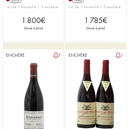
Lot de 1 bouteille | 0 enchère
Lot de 1 bouteille | 0 enchère
1 800
€
1 785
€
(
mise à prix
)
(
mise à prix
)
ENCHÈRE
ENCHÈRE
7
1