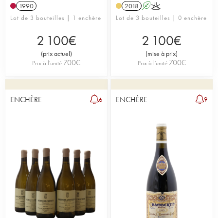
1990
2018
A
K
Lot de 3 bouteilles | 1 enchère
Lot de 3 bouteilles | 0 enchère
2 100
€
2 100
€
(
prix actuel
)
(
mise à prix
)
700
€
700
€
Prix à l'unité
Prix à l'unité
ENCHÈRE
ENCHÈRE
6
9