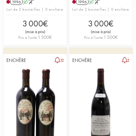
1996
A
S
1996
A
S
Lot de 2 bouteilles | 0 enchère
Lot de 2 bouteilles | 0 enchère
3 000
€
3 000
€
(
mise à prix
)
(
mise à prix
)
1 500
€
1 500
€
Prix à l'unité
Prix à l'unité
ENCHÈRE
ENCHÈRE
12
2