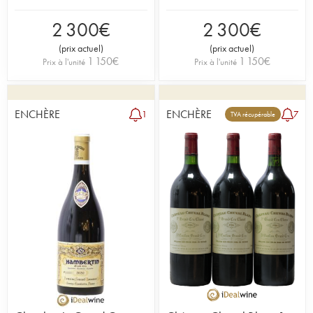
2 300
€
2 300
€
(
prix actuel
)
(
prix actuel
)
1 150
€
1 150
€
Prix à l'unité
Prix à l'unité
ENCHÈRE
ENCHÈRE
1
7
TVA récupérable