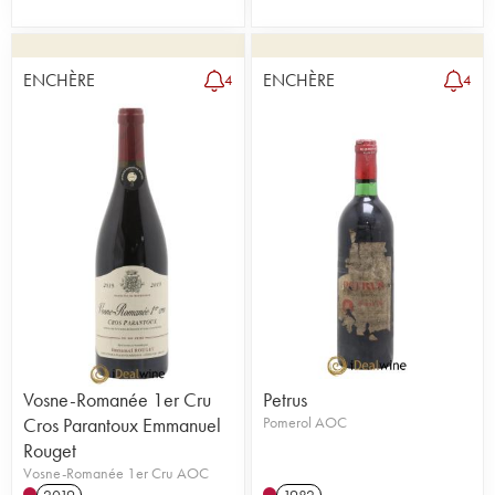
ENCHÈRE
ENCHÈRE
4
4
Vosne-Romanée 1er Cru
Petrus
Cros Parantoux Emmanuel
Pomerol AOC
Rouget
Vosne-Romanée 1er Cru AOC
2019
1982