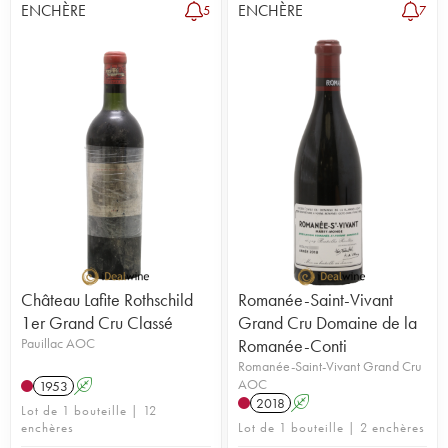
ENCHÈRE
ENCHÈRE
5
7
Château Lafite Rothschild
Romanée-Saint-Vivant
1er Grand Cru Classé
Grand Cru Domaine de la
Pauillac AOC
Romanée-Conti
Romanée-Saint-Vivant Grand Cru
AOC
1953
A
2018
A
Lot de 1 bouteille | 12
enchères
Lot de 1 bouteille | 2 enchères