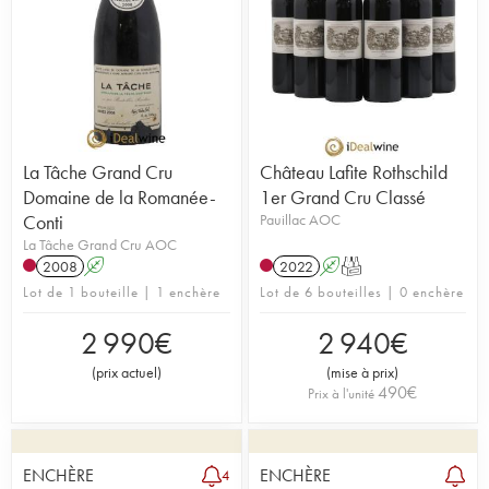
La Tâche Grand Cru
Château Lafite Rothschild
Domaine de la Romanée-
1er Grand Cru Classé
Conti
Pauillac AOC
La Tâche Grand Cru AOC
2008
A
2022
A
T
Lot de 1 bouteille | 1 enchère
Lot de 6 bouteilles | 0 enchère
2 990
€
2 940
€
(
prix actuel
)
(
mise à prix
)
490
€
Prix à l'unité
ENCHÈRE
ENCHÈRE
4