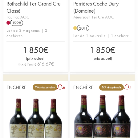
Rothschild 1er Grand Cru
Perrières Coche Dury
Classé
(Domaine)
Pauillac AOC
Meursault 1er Cru AOC
1998
2011
Lot de 3 magnums | 2
enchères
Lot de 1 bouteille | 1 enchère
1 850
€
1 850
€
(
prix actuel
)
(
prix actuel
)
616,67
€
Prix à l'unité
ENCHÈRE
ENCHÈRE
6
4
TVA récupérable
TVA récupérable