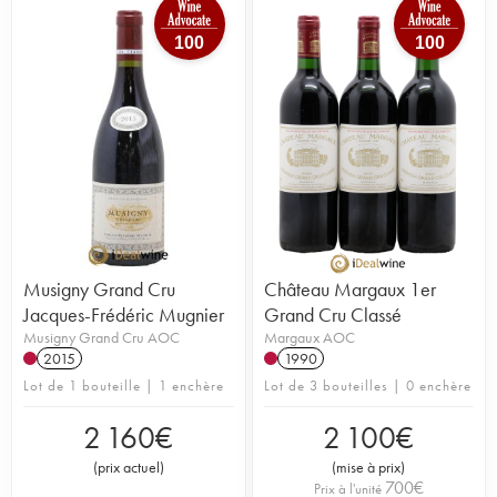
100
100
Musigny Grand Cru
Château Margaux 1er
Jacques-Frédéric Mugnier
Grand Cru Classé
Musigny Grand Cru AOC
Margaux AOC
2015
1990
Lot de 1 bouteille | 1 enchère
Lot de 3 bouteilles | 0 enchère
2 160
€
2 100
€
(
prix actuel
)
(
mise à prix
)
700
€
Prix à l'unité