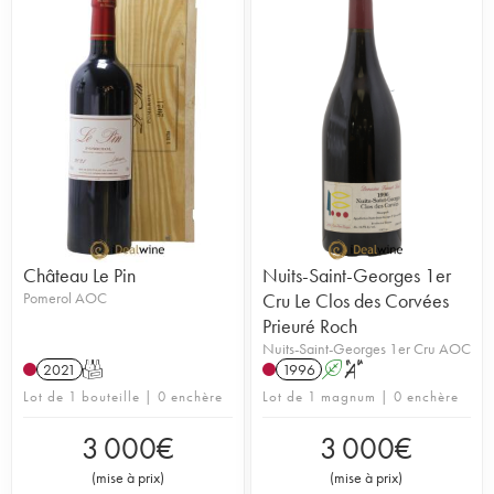
Château Le Pin
Nuits-Saint-Georges 1er
Pomerol AOC
Cru Le Clos des Corvées
Prieuré Roch
Nuits-Saint-Georges 1er Cru AOC
2021
T
1996
A
S
Lot de 1 bouteille | 0 enchère
Lot de 1 magnum | 0 enchère
3 000
€
3 000
€
(
mise à prix
)
(
mise à prix
)