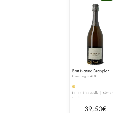
Brut Nature Drappier
Champagne AOC
H
Lot de 1 bouteille | 60+ e
stock
39,50
€