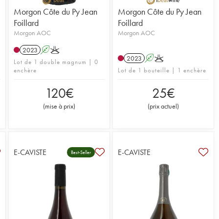
Morgon Côte du Py Jean
Morgon Côte du Py Jean
Foillard
Foillard
Morgon AOC
Morgon AOC
2023
A
K
2023
A
K
Lot de 1 double magnum | 0
enchère
Lot de 1 bouteille | 1 enchère
120
€
25
€
(
mise à prix
)
(
prix actuel
)
E-CAVISTE
E-CAVISTE
Best-Seller