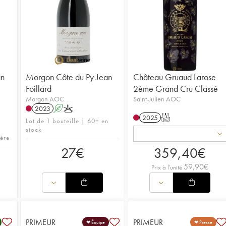
an
Morgon Côte du Py Jean
Château Gruaud Larose
Foillard
2ème Grand Cru Classé
Morgon AOC
Saint-Julien AOC
2023
A
K
2025
T
Lot de 1 bouteille | 60+ en
stock
hère
27
€
359,40
€
59,90
€
Prix à l'unité
PRIMEUR
PRIMEUR
❤ Équipe
❤ Presse