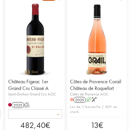
Château Figeac 1er
Côtes de Provence Corail
Grand Cru Classé A
Château de Roquefort
Saint-Émilion Grand Cru AOC
Côtes de Provence AOC
2025
A
S
2025
T
Lot de 1 bouteille | 60+ en
stock
482,40
€
13
€