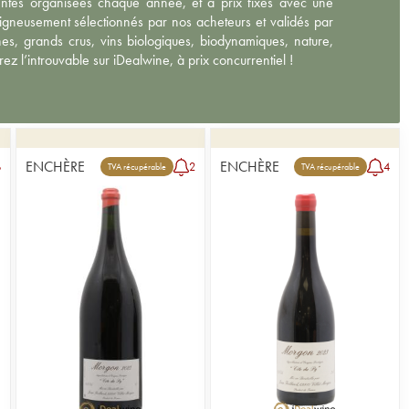
ntes organisées chaque année, et à prix fixes avec une
igneusement sélectionnés par nos acheteurs et validés par
nes, grands crus, vins biologiques, biodynamiques, nature,
ez l’introuvable sur iDealwine, à prix concurrentiel !
ENCHÈRE
ENCHÈRE
6
2
4
TVA récupérable
TVA récupérable