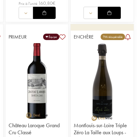
160,80
€
Prix à l'unité
PRIMEUR
ENCHÈRE
❤ Équipe
TVA récupérable
Château Laroque Grand
Montlouis-sur-Loire Triple
Cru Classé
Zéro La Taille aux Loups -