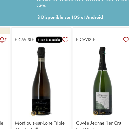
cave.
📱
Disponible sur
IOS
et
Android
E-CAVISTE
E-CAVISTE
5
Nos indispensables
le
Montlouis-sur-Loire Triple
Cuvée Jeanne 1er Cru