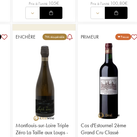
105
€
100,80
€
Prix à l'unité
Prix à l'unité
ENCHÈRE
PRIMEUR
TVA récupérable
❤ Presse
Montlouis-sur-Loire Triple
Cos d'Estournel 2ème
Zéro La Taille aux Loups -
Grand Cru Classé