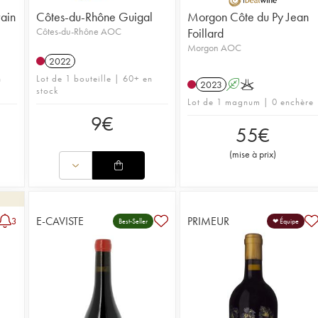
ain
Côtes-du-Rhône Guigal
Morgon Côte du Py Jean
Côtes-du-Rhône AOC
Foillard
Morgon AOC
2022
n
Lot de 1 bouteille | 60+ en
2023
A
K
stock
Lot de 1 magnum | 0 enchère
9
€
55
€
(
mise à prix
)
E-CAVISTE
PRIMEUR
3
Best-Seller
❤ Équipe