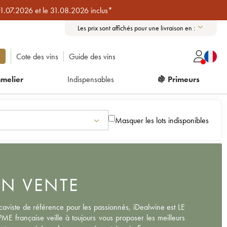
01.07.2026 et le 31.08.2026 inclus*
Les prix sont affichés pour une livraison en :
Cote des vins
Guide des vins
melier
Indispensables
🍇 Primeurs
Masquer les lots indisponibles
EN VENTE
aviste de référence pour les passionnés, iDealwine est LE
ME française veille à toujours vous proposer les meilleurs