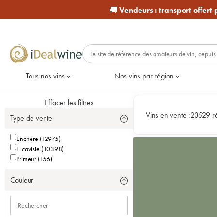
🚚
Vendeurs :
transport offert
Tous nos vins
Nos vins par région
Effacer les filtres
Vins en vente :
23529 ré
Type de vente
Enchère (12975)
E-caviste (10398)
Primeur (156)
Couleur