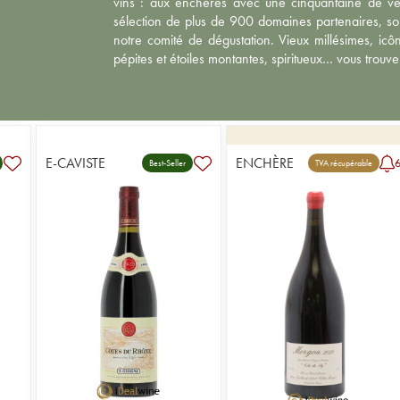
vins : aux enchères avec une cinquantaine de ve
sélection de plus de 900 domaines partenaires, so
notre comité de dégustation. Vieux millésimes, icô
pépites et étoiles montantes, spiritueux… vous trouver
E-CAVISTE
ENCHÈRE
Best-Seller
TVA récupérable