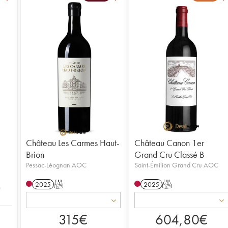
Château Les Carmes Haut-
Château Canon 1er
Brion
Grand Cru Classé B
Pessac-Léognan AOC
Saint-Émilion Grand Cru AOC
2025
T
2025
T
n
315
€
604,80
€