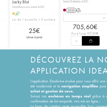
Jacky Blot
Saint-Estèphe AOC
Montlouis-sur-Loire AOC
2025
T
n
A
H
Lot de 1 bouteille | 0 enchère
705,60
€
25
€
117,60
€
Prix à l'unité
(
mise à prix
)
DÉCOUVREZ LA N
APPLICATION IDE
L’application iDealwine évolue pour vous offrir une
été modernisé et la
navigation simplifiée
pour 
achat et gestion de cave.
Suivez vos
enchères en temps réel
grâce à de
confirmation de lot remporté, vins mis en ligne…
La base de cotation reste accessible hors connexi