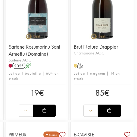
Sartène Rosumarinu Sant
Brut Nature Drappier
Armettu (Domaine)
Champagne AOC
Sartène AOC
2025
A
T
H
Lot de 1 bouteille | 60+ en
Lot de 1 magnum | 14 en
stock
stock
19
€
85
€
PRIMEUR
E-CAVISTE
❤ Presse