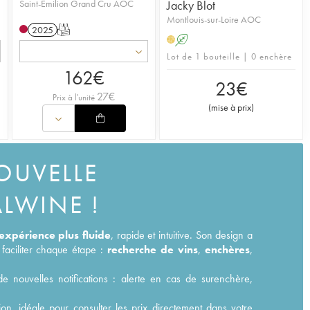
Saint-Émilion Grand Cru AOC
Jacky Blot
Montlouis-sur-Loire AOC
2025
T
A
H
Lot de 1 bouteille | 0 enchère
162
€
23
€
27
€
Prix à l'unité
(
mise à prix
)
OUVELLE
ALWINE !
expérience plus fluide
, rapide et intuitive. Son design a
faciliter chaque étape :
recherche de vins
,
enchères
,
 nouvelles notifications : alerte en cas de surenchère,
on, idéale pour consulter les prix directement dans votre