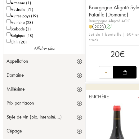
Armenie (1)
Bourgogne Aligoté Sylv
Australie (71)
Pataille (Domaine)
Autres pays (19)
Bourgogne Aligoté AOC
Autriche (28)
2023
A
Barbade (3)
Lot de 1 bouteille | 60+ e
Belgique (18)
stock
Chili (20)
Afficher plus
20
€
Appellation
Domaine
Millésime
ENCHÈRE
Prix par flacon
Style de vin (bio, intensité,...)
Cépage