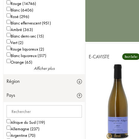
Rouge (14746)
Blanc (6406)
Rosé (296)
Blanc effervescent (951)
Ambré (363)
Blanc demi-sec (15)
Vert (2)
Rouge liquoreux (2)
Blanc liquoreux (517)
E-CAVISTE
Best-Seller
Orange (65)
Afficher plus
Région
Pays
Afrique du Sud (119)
Allemagne (237)
Argentine (70)