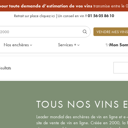
 pour toute demande d’estimation de vos vins
transmise entre le 
Retrait sur place
cliquez ici
|
Un conseil en vin ?
01 56 05 86 10
VENDRE MES VINS
Nos enchères
Services +
✨
Mon Som
sultats
TOUS NOS VINS 
Leader mondial des enchères de vin en ligne et e-c
site de vente de vin en ligne. Créée en 2000, la P