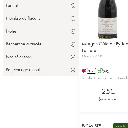
Format
Nombre de flacons
Notes
Morgon Côte du Py Je
Recherche avancée
Foillard
Morgon AOC
Nos sélections
Pourcentage alcool
2023
A
K
Lot de 1 bouteille | 0 enc
25
€
(
mise à prix
)
E-CAVISTE
Best-Seller