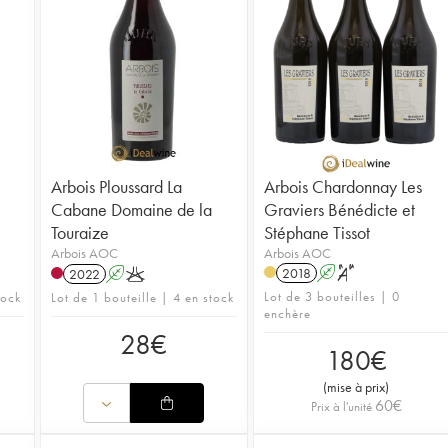
Arbois Ploussard La
Arbois Chardonnay Les
Cabane Domaine de la
Graviers Bénédicte et
Touraize
Stéphane Tissot
Arbois AOC
Arbois AOC
2018
A
S
2022
A
K
Lot de 3 bouteilles | 0
tock
Lot de 1 bouteille | 4 en stock
enchère
28
€
180
€
(
mise à prix
)
60
€
Prix à l'unité