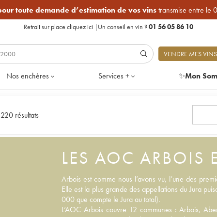
 pour toute demande d’estimation de vos vins
transmise entre le 
Retrait sur place
cliquez ici
|
Un conseil en vin ?
01 56 05 86 10
VENDRE MES VINS
Nos enchères
Services +
✨
Mon Som
|
220 résultats
LES AOC ARBOIS E
Arbois est comme nous l’avons vu, l’une des prem
Elle est la plus grande des appellations du
Jura
puisq
000 que compte le Jura au total).
L’AOC Arbois couvre 12 communes : Arbois, Aber