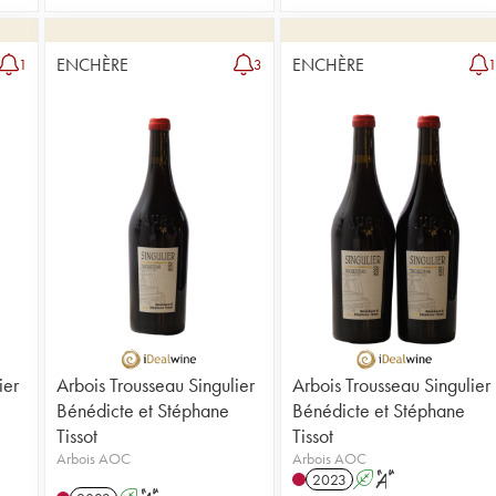
ENCHÈRE
ENCHÈRE
1
3
ier
Arbois Trousseau Singulier
Arbois Trousseau Singulier
Bénédicte et Stéphane
Bénédicte et Stéphane
Tissot
Tissot
Arbois AOC
Arbois AOC
2023
A
S