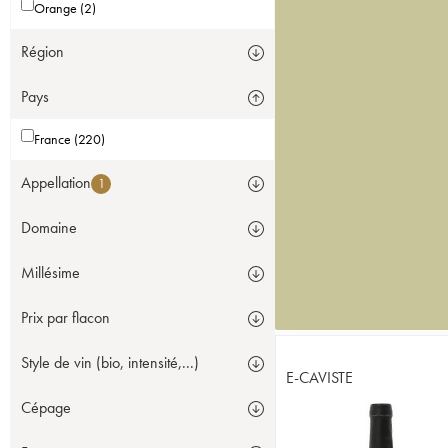
Orange (2)
Région
Pays
France (220)
Appellation
1
Domaine
Millésime
Prix par flacon
Style de vin (bio, intensité,...)
E-CAVISTE
Cépage