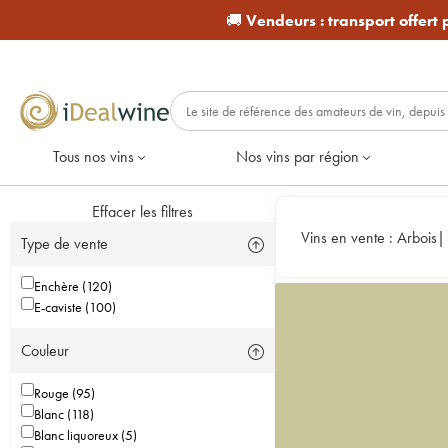
🚚
Vendeurs :
transport offert
Tous nos vins
Nos vins par région
Effacer les filtres
Vins en vente :
Arbois
Type de vente
Enchère (120)
E-caviste (100)
Couleur
Rouge (95)
Blanc (118)
Blanc liquoreux (5)