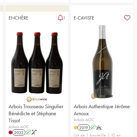
ENCHÈRE
E-CAVISTE
1
1
Arbois Trousseau Singulier
Arbois Authentique Jérôme
Bénédicte et Stéphane
Arnoux
Tissot
Arbois AOC
Arbois AOC
2019
A
K
2023
A
S
Lot de 1 bouteille | 12 en