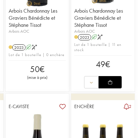
Arbois Chardonnay Les
Arbois Chardonnay Les
Graviers Bénédicte et
Graviers Bénédicte et
Stéphane Tissot
Stéphane Tissot
Arbois AOC
Arbois AOC
2023
A
S
Lot de 1 bouteille | 11 en
2023
A
S
stock
Lot de 1 bouteille | 0 enchère
49
€
50
€
(
mise à prix
)
E-CAVISTE
ENCHÈRE
2