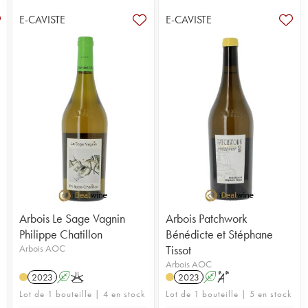
E-CAVISTE
E-CAVISTE
Arbois Le Sage Vagnin
Arbois Patchwork
Philippe Chatillon
Bénédicte et Stéphane
Arbois AOC
Tissot
Arbois AOC
2023
A
K
2023
A
S
Lot de 1 bouteille | 4 en stock
Lot de 1 bouteille | 5 en stock