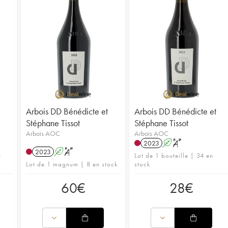
Arbois DD Bénédicte et
Arbois DD Bénédicte et
Stéphane Tissot
Stéphane Tissot
Arbois AOC
Arbois AOC
2023
A
S
2023
A
S
n
Lot de 1 bouteille | 34 en
Lot de 1 magnum | 8 en stock
stock
60
€
28
€