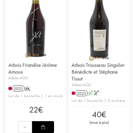
Arbois Friandise Jérôme
Arbois Trousseau Singulier
Arnoux
Bénédicte et Stéphane
Arbois AOC
Tissot
Arbois AOC
2023
K
2023
A
S
Lot de 1 bouteille | 1 en stock
Lot de 1 bouteille | 0 enchère
22
€
40
€
(
mise à prix
)