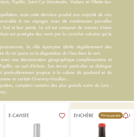
s, Pupillin, Saint-Cyr-Montmalin, Vadans et Villette-les-
ppellation, mais cette dernière produit une majorité de vins
t favorable à ces cépages avec de nombreuses parcelles
on Sud et leur pente. Le sol est composé de marnes irisées
Arbois est protégée des vents par la corniche calcaire qui le
jurassiennes, la ville éponyme abrite régulièrement des
e du vin jaune ou la dégustation du Nez dans le vert.
e avec une dénomination géographique complémentaire et
illin, au sud d’Arbois. Son terroir particulier se distingue
t particulièrement propice à la culture du poulsard et du
comme un certain Overnoy-Houillon…
putées, comptent certains des plus grands noms du Jura :
ney
...
E-CAVISTE
ENCHÈRE
1
TVA récupérable