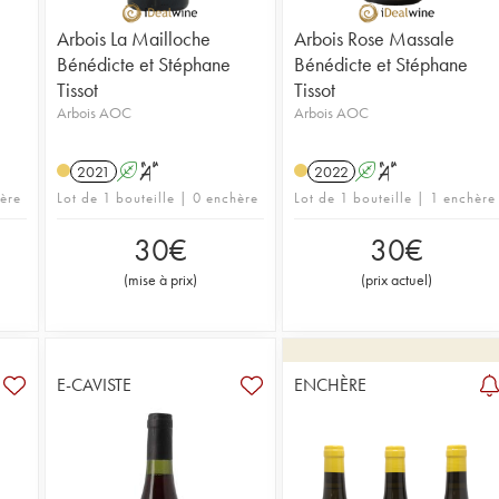
Arbois La Mailloche
Arbois Rose Massale
Bénédicte et Stéphane
Bénédicte et Stéphane
Tissot
Tissot
Arbois AOC
Arbois AOC
2021
A
S
2022
A
S
hère
Lot de 1 bouteille | 0 enchère
Lot de 1 bouteille | 1 enchère
30
€
30
€
(
mise à prix
)
(
prix actuel
)
E-CAVISTE
ENCHÈRE