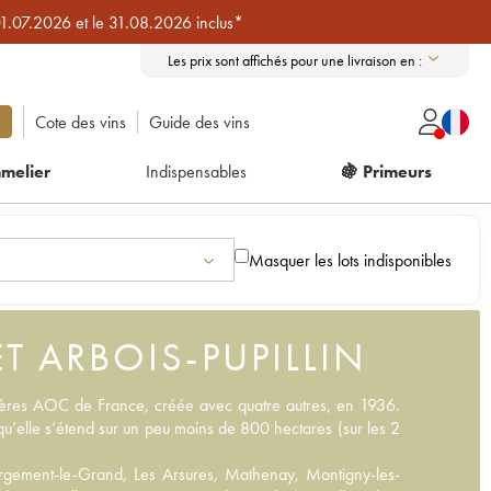
01.07.2026 et le 31.08.2026 inclus*
Les prix sont affichés pour une livraison en :
Cote des vins
Guide des vins
melier
Indispensables
🍇 Primeurs
Masquer les lots indisponibles
T ARBOIS-PUPILLIN
ières AOC de France, créée avec quatre autres, en 1936.
u’elle s’étend sur un peu moins de 800 hectares (sur les 2
gement-le-Grand, Les Arsures, Mathenay, Montigny-les-