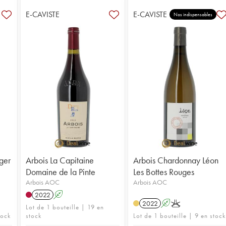
E-CAVISTE
E-CAVISTE
Nos indispensables
ger
Arbois La Capitaine
Arbois Chardonnay Léon
Domaine de la Pinte
Les Bottes Rouges
Arbois AOC
Arbois AOC
2022
A
2022
A
K
Lot de 1 bouteille | 19 en
tock
stock
Lot de 1 bouteille | 9 en stock