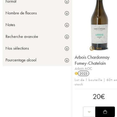
Format
Nombre de flacons
Notes
Recherche avancée
Nos sélections
Arbois Chardonnay
Pourcentage alcool
Fumey-Chatelain
Arbois AOC
2023
Lot de 1 bouteille | 60+ e
stock
20
€