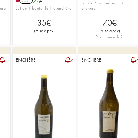
2023
A
S
Lot de 2 bouteilles | 0
hère
Lot de 1 bouteille | 0 enchère
enchère
35
€
70
€
(
mise à prix
)
(
mise à prix
)
35
€
Prix à l'unité
ENCHÈRE
ENCHÈRE
7
9