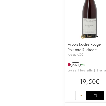
Arbois L'autre Rouge
Poulsard Rijckaert
Arbois AOC
2023
A
Lot de 1 bouteille | 6 en s
19,50
€