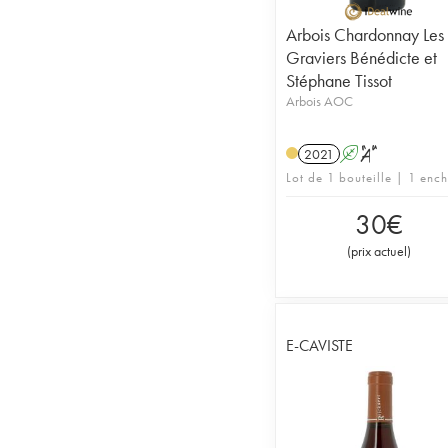
Arbois Chardonnay Les
Graviers Bénédicte et
Stéphane Tissot
Arbois AOC
2021
A
S
Lot de 1 bouteille | 1 enc
30
€
(
prix actuel
)
E-CAVISTE