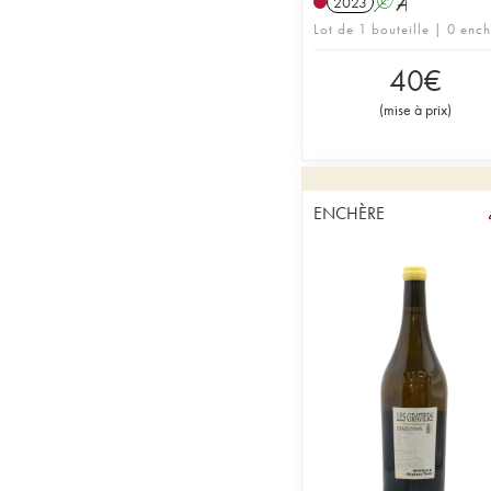
2023
A
S
Lot de 1 bouteille | 0 enc
40
€
(
mise à prix
)
ENCHÈRE