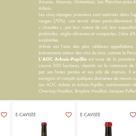
Arsures, Mesnay, Molamboz, Les Planches-près-Arboi
Arbois.
Les cinq cépages jurassiens sont autorisés dans l’a
rouges (70%), son terroir étant particulièremen
« chaudes », par leur nature de sol, leur expositi
profondes, argilo-siliceuses et compactes. L’aire d’
surplombe.
Arbois est l’une des plus célèbres appellations 
évènements autour des vins du Jura, comme la Percé
L’AOC Arbois-Pupillin
est issue de la premièr
couvre 300 hectares, répartis sur la commune de Pup
par ses fortes pentes et ses sols de marnes. Il es
savagnin et compte quelques domaines de renom 
Les AOC Arbois et Arbois-Pupillin, extrêmement ré
Overnoy-Houillon
,
Bruyère-Houillon
,
Jacques Puffe
E-CAVISTE
E-CAVISTE