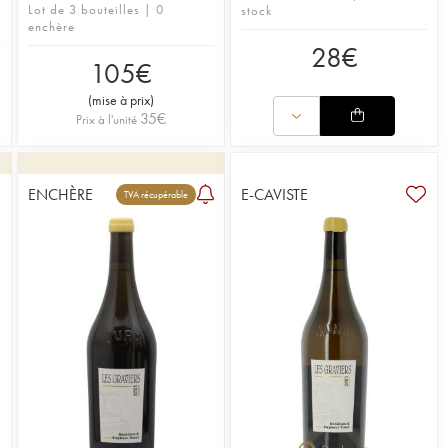
Lot de 3 bouteilles | 0
stock
enchère
28
€
105
€
(
mise à prix
)
35
€
Prix à l'unité
ENCHÈRE
E-CAVISTE
2
TVA récupérable