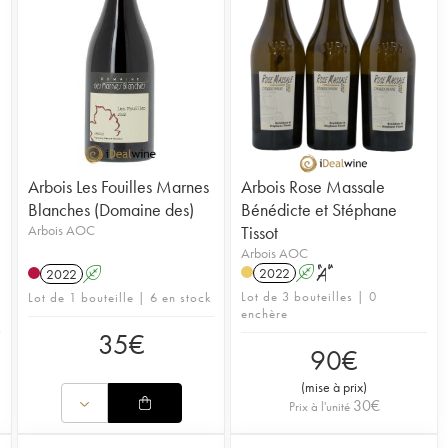
Arbois Les Fouilles Marnes
Arbois Rose Massale
Blanches (Domaine des)
Bénédicte et Stéphane
Arbois AOC
Tissot
Arbois AOC
2022
A
S
2022
A
Lot de 3 bouteilles | 0
Lot de 1 bouteille | 6 en stock
enchère
35
€
90
€
(
mise à prix
)
30
€
Prix à l'unité