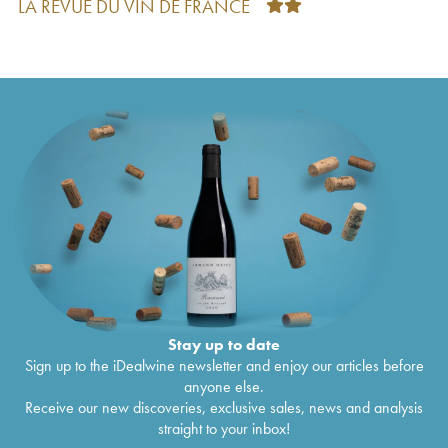
LA REVUE DU VIN DE FRANCE
Château Climens - Cyprès de Climens
2001
€
38
Château Climens 1er Grand Cru Classé
2000
€
67
Château Climens 1er Grand Cru Classé
1999
€
62
Château Climens - Cyprès de Climens
1999
€
37
Château Climens 1er Grand Cru Classé
1998
€
66
Château Climens 1er Grand Cru Classé
1997
€
64
Château Climens 1er Grand Cru Classé
1996
€
66
Château Climens - Cyprès de Climens
1996
€
36
Château Climens 1er Grand Cru Classé
1995
€
78
Château Climens 1er Grand Cru Classé
1994
€
33
Château Climens 1er Grand Cru Classé
1991
€
95
Château Climens 1er Grand Cru Classé
1990
€
128
Château Climens 1er Grand Cru Classé
1989
€
132
Château Climens 1er Grand Cru Classé
1988
€
116
Château Climens 1er Grand Cru Classé
1986
€
113
Château Climens 1er Grand Cru Classé
1985
€
101
Stay up to date
Château Climens 1er Grand Cru Classé
1983
€
101
Sign up to the iDealwine newsletter and enjoy our articles before
Château Climens 1er Grand Cru Classé
1982
€
99
anyone else.
Château Climens 1er Grand Cru Classé
1981
€
75
Receive our new discoveries, exclusive sales, news and analysis
Château Climens 1er Grand Cru Classé
1980
€
98
straight to your inbox!
Château Climens 1er Grand Cru Classé
1979
€
101