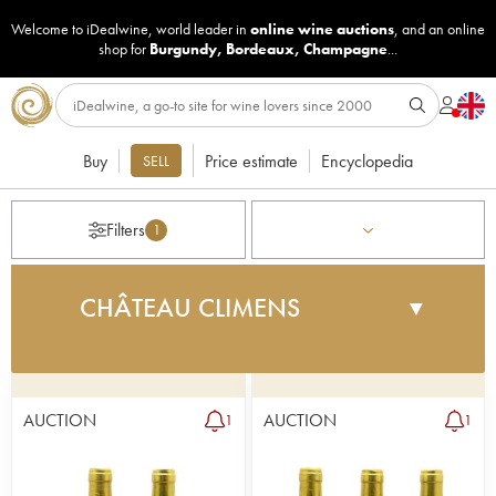
Welcome to iDealwine, world leader in
online wine auctions
, and an online
shop for
Burgundy
,
Bordeaux
,
Champagne
...
Buy
Price estimate
Encyclopedia
SELL
Filters
1
CHÂTEAU CLIMENS
▼
Château Climens, owned by the Lurton family
since 1971, is undoubtedly one of the world's
greatest fortified wines. Its vineyard stretches over
AUCTION
AUCTION
1
1
30 hectares of Sémillon. Its soil is comprised of
fine gravel and red sand over a calcareous
bedrock. The vines have an average age of 35