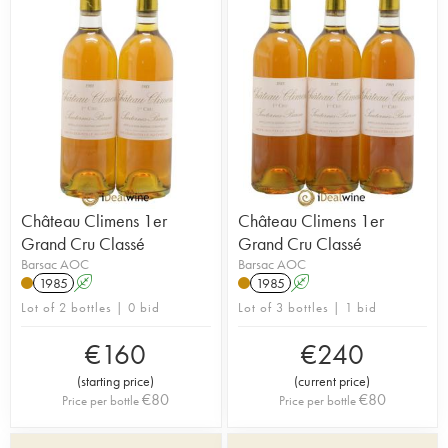
years, with annual renewal around the 3 to 4%
mark. Yields here remain some of the lowest in the
appellation in order to obtain unique levels of
concentration. Harvest workers carefully select
grapes that are rich in botrytis cinerea (Sauternais'
famous noble rot). After fermentation in oak
barrels, the wine is aged for two years before
being bottled.
Château Climens 1er
Château Climens 1er
Grand Cru Classé
Grand Cru Classé
Barsac AOC
Barsac AOC
1985
A
1985
A
Lot of 2 bottles | 0 bid
Lot of 3 bottles | 1 bid
€
160
€
240
(
starting price
)
(
current price
)
€
80
€
80
Price per bottle
Price per bottle