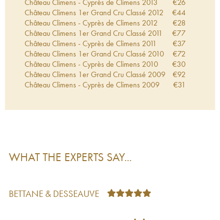
Château Climens - Cyprès de Climens
2013
€
26
Château Climens 1er Grand Cru Classé
2012
€
44
Château Climens - Cyprès de Climens
2012
€
28
Château Climens 1er Grand Cru Classé
2011
€
77
Château Climens - Cyprès de Climens
2011
€
37
Château Climens 1er Grand Cru Classé
2010
€
72
Château Climens - Cyprès de Climens
2010
€
30
Château Climens 1er Grand Cru Classé
2009
€
92
Château Climens - Cyprès de Climens
2009
€
31
Château Climens 1er Grand Cru Classé
2008
€
37
Château Climens - Cyprès de Climens
2008
€
26
Château Climens 1er Grand Cru Classé
2007
€
88
Château Climens - Cyprès de Climens
2007
€
25
Château Climens 1er Grand Cru Classé
2006
€
58
Château Climens - Cyprès de Climens
2006
€
32
WHAT THE EXPERTS SAY...
Château Climens 1er Grand Cru Classé
2005
€
80
Château Climens - Cyprès de Climens
2005
€
42
Château Climens 1er Grand Cru Classé
2004
€
59
Château Climens 1er Grand Cru Classé
2003
€
64
BETTANE & DESSEAUVE
Château Climens 1er Grand Cru Classé
2002
€
64
Château Climens - Cyprès de Climens
2002
€
33
Château Climens 1er Grand Cru Classé
2001
€
153