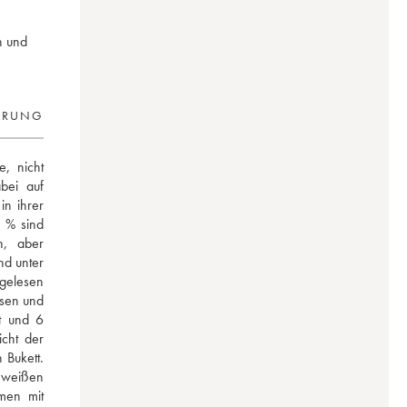
n und
ERUNG
, nicht 
bei auf 
n ihrer 
 % sind 
, aber 
d unter 
elesen 
sen und 
t und 6 
cht der 
Bukett. 
weißen 
men mit 