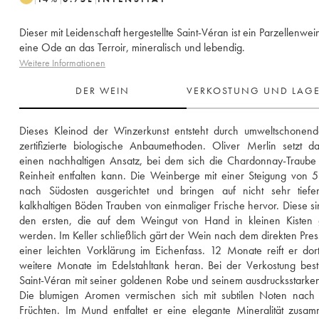
Dieser mit Leidenschaft hergestellte Saint-Véran ist ein Parzellenwei
eine Ode an das Terroir, mineralisch und lebendig.
Weitere Informationen
DER WEIN
VERKOSTUNG UND LAG
Dieses Kleinod der Winzerkunst entsteht durch umweltschonende
zertifizierte biologische Anbaumethoden. Oliver Merlin setzt da
einen nachhaltigen Ansatz, bei dem sich die Chardonnay-Traube i
Reinheit entfalten kann. Die Weinberge mit einer Steigung von 5
nach Südosten ausgerichtet und bringen auf nicht sehr tiefen
kalkhaltigen Böden Trauben von einmaliger Frische hervor. Diese sin
den ersten, die auf dem Weingut von Hand in kleinen Kisten g
werden. Im Keller schließlich gärt der Wein nach dem direkten Pres
einer leichten Vorklärung im Eichenfass. 12 Monate reift er dor
weitere Monate im Edelstahltank heran. Bei der Verkostung besti
Saint-Véran mit seiner goldenen Robe und seinem ausdrucksstarken 
Die blumigen Aromen vermischen sich mit subtilen Noten nach 
Früchten. Im Mund entfaltet er eine elegante Mineralität zusam