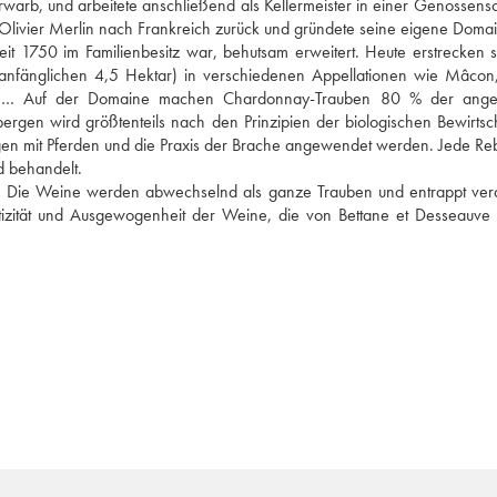
arb, und arbeitete anschließend als Kellermeister in einer Genossensch
 Olivier Merlin nach Frankreich zurück und gründete seine eigene Domain
 1750 im Familienbesitz war, behutsam erweitert. Heute erstrecken si
fänglichen 4,5 Hektar) in verschiedenen Appellationen wie Mâcon,
olutré… Auf der Domaine machen Chardonnay-Trauben 80 % der ange
rgen wird größtenteils nach den Prinzipien der biologischen Bewirtsch
lügen mit Pferden und die Praxis der Brache angewendet werden. Jede Reb
d behandelt.
n: Die Weine werden abwechselnd als ganze Trauben und entrappt verar
tizität und Ausgewogenheit der Weine, die von Bettane et Desseauve 