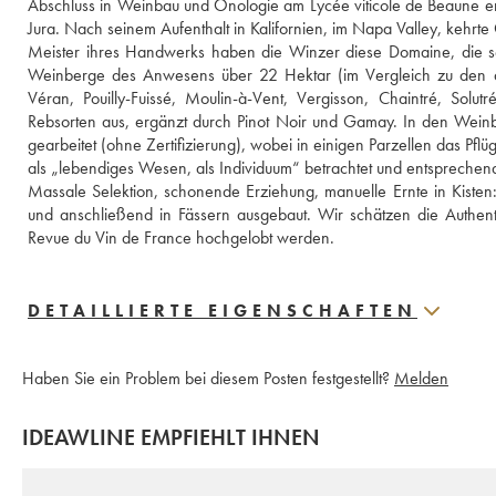
Abschluss in Weinbau und Önologie am Lycée viticole de Beaune erw
Jura. Nach seinem Aufenthalt in Kalifornien, im Napa Valley, kehrte
Meister ihres Handwerks haben die Winzer diese Domaine, die seit
Weinberge des Anwesens über 22 Hektar (im Vergleich zu den an
Véran, Pouilly-Fuissé, Moulin-à-Vent, Vergisson, Chaintré, S
Rebsorten aus, ergänzt durch Pinot Noir und Gamay. In den Weinbe
gearbeitet (ohne Zertifizierung), wobei in einigen Parzellen das Pf
als „lebendiges Wesen, als Individuum“ betrachtet und entsprechen
Massale Selektion, schonende Erziehung, manuelle Ernte in Kiste
und anschließend in Fässern ausgebaut. Wir schätzen die Authen
Revue du Vin de France hochgelobt werden.
DETAILLIERTE EIGENSCHAFTEN
Haben Sie ein Problem bei diesem Posten festgestellt?
Melden
IDEAWLINE EMPFIEHLT IHNEN