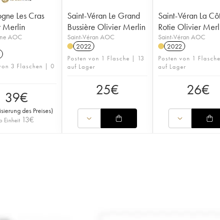
gne Les Cras
Saint-Véran Le Grand
Saint-Véran La Cô
r Merlin
Bussière Olivier Merlin
Rotie Olivier Merl
gne AOC
Saint-Véran AOC
Saint-Véran AOC
2022
2022
Posten von 1 Flasche | 13
Posten von 1 Flasch
von 3 Flaschen | 0
auf Lager
auf Lager
25
€
26
€
39
€
isierung des Preises
)
13
€
o Einheit