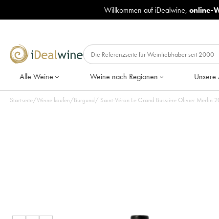
Willkommen auf iDealwine,
online-
Alle Weine
Weine nach Regionen
Unsere 
Startseite
/
Weine kaufen
/
Burgund
/
Saint