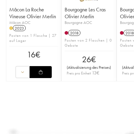
Mâcon La Roche
Bourgogne Les Cras
Bourgo
Vineuse Olivier Merlin
Olivier Merlin
Olivie
Mâcon AOC
Bourgogne AOC
Bourgo
2023
2018
2018
Posten von 1 Flasche | 27
Posten von 2 Flaschen | 0
Posten 
auf Lager
Gebote
Gebote
16
€
26
€
(
Aktualisierung des Preises
)
(
Aktual
13
€
Preis pro Einheit
Preis pr