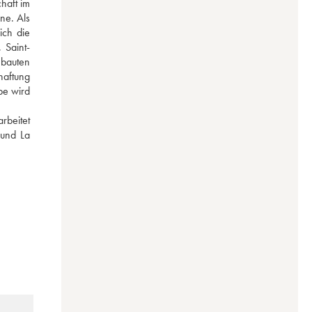
aft im 
e. Als 
ch die 
 Saint-
bauten 
aftung 
e wird 
beitet 
und La 