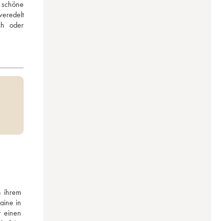
 schöne 
eredelt 
h oder 
 ihrem 
ine in 
 einen 