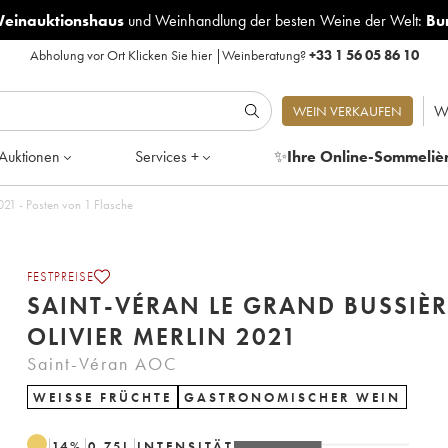
Weinauktionshaus
und
Weinhandlung der besten Weine der Welt:
Bu
Abholung vor Ort
Klicken Sie hier
|
Weinberatung?
+33 1 56 05 86 10
W
WEIN VERKAUFEN
Auktionen
Services +
✨
Ihre Online-Sommeliè
-Véran Le Grand Bussière Olivier Merlin 2021 - Posten von 1 Flasche
FESTPREISE
SAINT-VÉRAN LE GRAND BUSSIÈR
OLIVIER MERLIN 2021
Saint-Véran AOC
WEISSE FRÜCHTE
GASTRONOMISCHER WEIN
14
%
0.75
L
INTENSITÄT