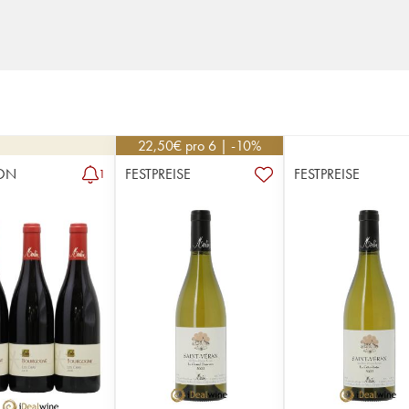
22,50
€
pro 6 | -10%
ON
FESTPREISE
FESTPREISE
1