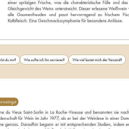
einer spritzigen Frische, was die charakteristische Fülle und das
Gleichgewicht des Weins unterstreicht. Dieser erlesene Weißwein v
alle Gaumenfreuden und passt hervorragend zu frischem Fisc
Kalbfleisch. Eine Geschmackssymphonie für besondere Anlässe. 
lst du mir?
Wie sollte ich ihn servieren?
Wie viel kostet mich der Versand?
erweingut
 du Vieux Saint-Sorlin in La Roche-Vineuse und benannten sie nach
enschaft für Wein im Jahr 1977, als er bei der Weinlese in einer Doma
e genoss. Daraufhin begann er mit entsprechenden Studien, indem er