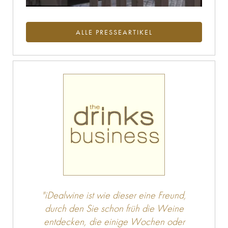
ALLE PRESSEARTIKEL
"iDealwine ist wie dieser eine Freund,
durch den Sie schon früh die Weine
entdecken, die einige Wochen oder