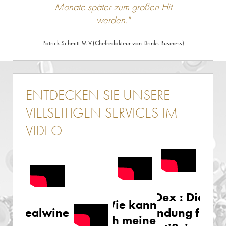
Monate später zum großen Hit
werden."
Patrick Schmitt M.V.
(Chefredakteur von Drinks Business)
ENTDECKEN SIE UNSERE
VIELSEITIGEN SERVICES IM
VIDEO
WineDex : Die
Wie kann
iDealwine:
Anwendung für di
ich meine