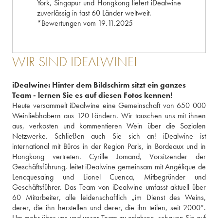
York, Singapur und Hongkong liefert iDealwine
zuverlässig in fast 60 Länder weltweit.
*Bewertungen vom 19.11.2025
WIR SIND IDEALWINE!
iDealwine: Hinter dem Bildschirm sitzt ein ganzes
Team - lernen Sie es auf diesen Fotos kennen!
Heute versammelt iDealwine eine Gemeinschaft von 650 000
Weinliebhabern aus 120 Ländern. Wir tauschen uns mit ihnen
aus, verkosten und kommentieren Wein über die Sozialen
Netzwerke. Schließen auch Sie sich an! iDealwine ist
international mit Büros in der Region Paris, in Bordeaux und in
Hongkong vertreten. Cyrille Jomand, Vorsitzender der
Geschäftsführung, leitet iDealwine gemeinsam mit Angélique de
Lencquesaing und Lionel Cuenca, Mitbegründer und
Geschäftsführer. Das Team von iDealwine umfasst aktuell über
60 Mitarbeiter, alle leidenschaftlich „im Dienst des Weins,
derer, die ihn herstellen und derer, die ihn teilen, seit 2000“.
Um mehr über uns und unser Team zu erfahren, schauen Sie auf