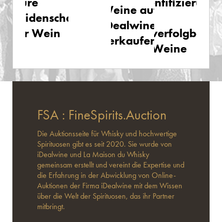
Pure
Authentifizierung
Weine auf
Leidenschaft
und
iDealwine
für Wein
Nachverfolgbarkei
verkaufen?
Ihrer Weine
FSA : FineSpirits.Auction
Die Auktionsseite für Whisky und hochwertige
Spirituosen gibt es seit 2020. Sie wurde von
iDealwine und La Maison du Whisky
gemeinsam erstellt und vereint die Expertise und
die Erfahrung in der Abwicklung von Online-
Auktionen der Firma iDealwine mit dem Wissen
über die Welt der Spirituosen, das ihr Partner
mitbringt.