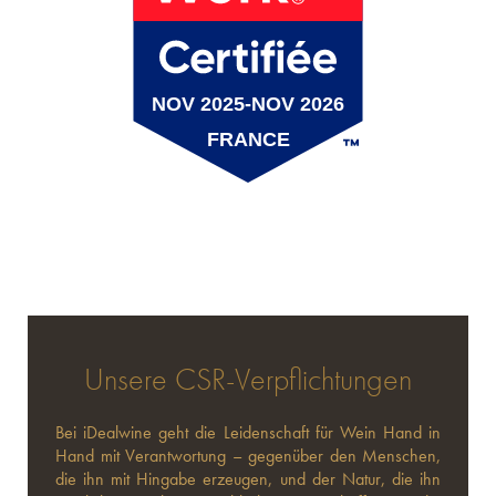
VERKAUFSTEAM
KUNDEN- UND BETRIEBSTEAM
IT-TEAM
EXPERTISE-TEAM
TECHNISCHES PROJEKTTEAM
MARKETING-TEAM
INTERNATIONALES TEAM
FINANZ- UND PERSONALTEAM
SALES-TEAM
Unsere CSR-Verpflichtungen
Bei iDealwine geht die Leidenschaft für Wein Hand in
Hand mit Verantwortung – gegenüber den Menschen,
die ihn mit Hingabe erzeugen, und der Natur, die ihn