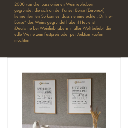
2000 von drei passionierten Weinliebhabern
gegründet, die sich an der Pariser Börse (Euronext)
kennenlernten So kam es, dass sie eine echte „Online-
Börse“ des Weins gegründet haben! Heute ist
iDealwine bei Weinliebhabern in aller Welt beliebt, die
edle Weine zum Festpreis oder per Auktion kaufen
möchten.