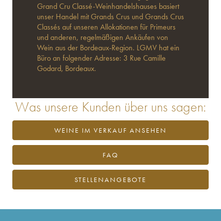
Grand Cru Classé-Weinhandelshauses basiert
unser Handel mit Grands Crus und Grands Crus
Classés auf unseren Allokationen für Primeurs
und anderen, regelmäßigen Ankäufen von
Wein aus der Bordeaux-Region. LGMV hat ein
Büro an folgender Adresse: 3 Rue Camille
Godard, Bordeaux.
Was unsere Kunden über uns sagen:
WEINE IM VERKAUF ANSEHEN
FAQ
STELLENANGEBOTE