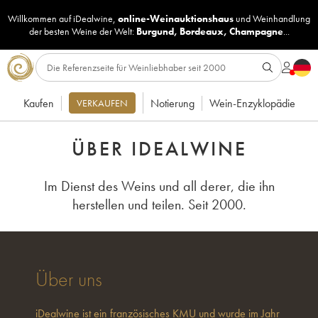
Willkommen auf iDealwine,
online-Weinauktionshaus
und
Weinhandlung
der besten Weine der Welt:
Burgund
,
Bordeaux
,
Champagne
...
Kaufen
Notierung
Wein-Enzyklopädie
VERKAUFEN
ÜBER IDEALWINE
Im Dienst des Weins und all derer, die ihn
herstellen und teilen. Seit 2000.
Über uns
iDealwine ist ein französisches KMU und wurde im Jahr