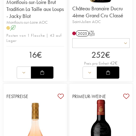
Montlouis-sur-Loire Brut
Château Branaire Ducru
Tradition La Taille aux Loups
4ème Grand Cru Classé
- Jacky Blot
Saint-Julien AOC
Montlouis-sur-Loire AOC
A
H
2025
T
Posten von 1 Flasche | 43 auf
Lager
16
€
252
€
42
€
Preis pro Einheit
FESTPREISE
PRIMEUR-WEINE