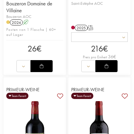
Bouzeron Domaine de
Saint-Estèphe AOC
Villaine
Bouzeron AOC
2024
A
2025
T
Posten von 1 Flasche | 60+
auf Lager
26
€
216
€
36
€
Preis pro Einheit
PRIMEUR-WEINE
PRIMEUR-WEINE
❤ Team-Favorit
❤ Team-Favorit