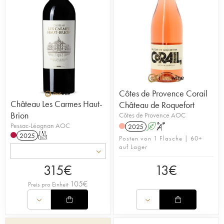
Côtes de Provence Corail
Château Les Carmes Haut-
Château de Roquefort
Brion
Côtes de Provence AOC
Pessac-Léognan AOC
2025
A
S
2025
T
Posten von 1 Flasche | 60+
auf Lager
315
€
13
€
105
€
Preis pro Einheit