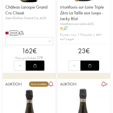
Château Laroque Grand
Montlouis-sur-Loire Triple
Cru Classé
Zéro La Taille aux Loups -
Saint-Émilion Grand Cru AOC
Jacky Blot
Montlouis-sur-Loire AOC
A
H
2025
T
Posten von 1 Flasche | 60+
auf Lager
162
€
23
€
27
€
Preis pro Einheit
AUKTION
AUKTION
5
Mwst. erstattbar