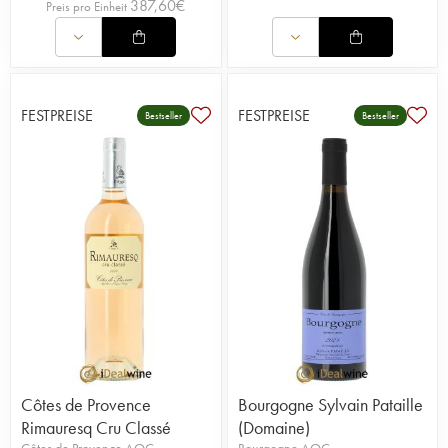
387,60
€
Preis pro Einheit
FESTPREISE
FESTPREISE
Bestseller
Bestseller
Côtes de Provence
Bourgogne Sylvain Pataille
Rimauresq Cru Classé
(Domaine)
Côtes de Provence AOC
Bourgogne AOC