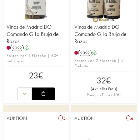
Vinos de Madrid DO
Vinos de Madrid DO
Comando G La Bruja de
Comando G La Bruja de
Rozas
Rozas
2022
A
2022
A
Posten von 1 Flasche | 60+
Posten von 2 Flaschen | 5
auf Lager
Gebote
23
€
32
€
(
Aktueller Preis
)
16
€
Preis pro Einheit
AUKTION
AUKTION
5
6