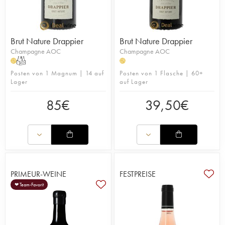
Brut Nature Drappier
Brut Nature Drappier
Champagne AOC
Champagne AOC
T
H
H
Posten von 1 Magnum | 14 auf
Posten von 1 Flasche | 60+
Lager
auf Lager
85
€
39,50
€
PRIMEUR-WEINE
FESTPREISE
❤ Team-Favorit