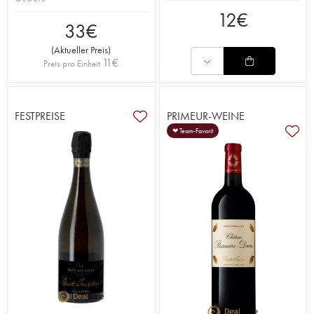
12
€
33
€
(
Aktueller Preis
)
11
€
Preis pro Einheit
FESTPREISE
PRIMEUR-WEINE
❤ Team-Favorit