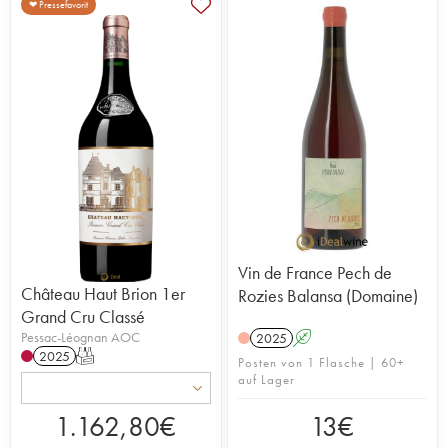
❤ Pressefavorit
Vin de France Pech de
Château Haut Brion 1er
Rozies Balansa (Domaine)
Grand Cru Classé
Pessac-Léognan AOC
2025
A
2025
T
Posten von 1 Flasche | 60+
auf Lager
1.162,80
€
13
€