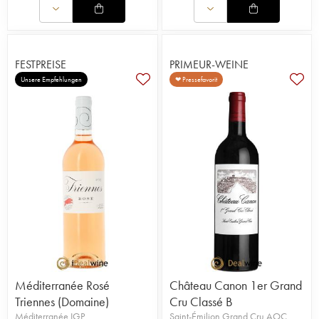
FESTPREISE
PRIMEUR-WEINE
Unsere Empfehlungen
❤ Pressefavorit
Méditerranée Rosé
Château Canon 1er Grand
Triennes (Domaine)
Cru Classé B
Méditerranée IGP
Saint-Émilion Grand Cru AOC