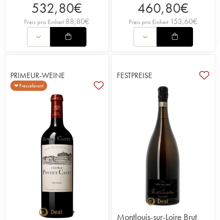
532,80
€
460,80
€
88,80
€
153,60
€
Preis pro Einheit
Preis pro Einheit
PRIMEUR-WEINE
FESTPREISE
❤ Pressefavorit
Montlouis-sur-Loire Brut