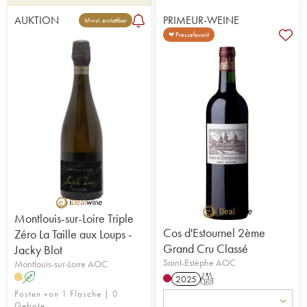
AUKTION
PRIMEUR-WEINE
Mwst. erstattbar
❤ Pressefavorit
Montlouis-sur-Loire Triple
Cos d'Estournel 2ème
Zéro La Taille aux Loups -
Grand Cru Classé
Jacky Blot
Saint-Estèphe AOC
Montlouis-sur-Loire AOC
A
H
2025
T
Posten von 1 Flasche | 0
Gebote