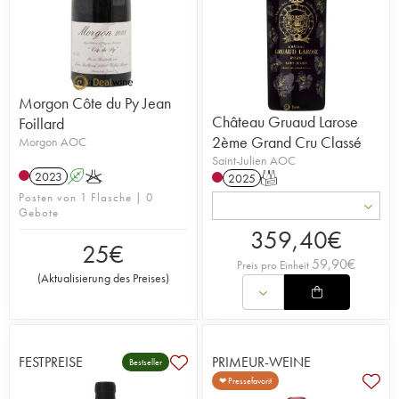
Morgon Côte du Py Jean
Château Gruaud Larose
Foillard
2ème Grand Cru Classé
Morgon AOC
Saint-Julien AOC
2023
A
K
2025
T
Posten von 1 Flasche | 0
Gebote
359,40
€
25
€
59,90
€
Preis pro Einheit
(
Aktualisierung des Preises
)
FESTPREISE
PRIMEUR-WEINE
Bestseller
❤ Pressefavorit