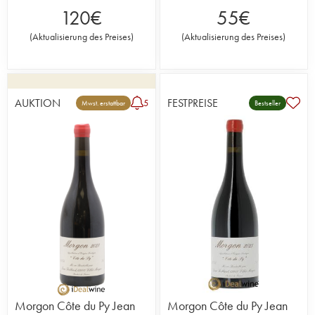
120
€
55
€
(
Aktualisierung des Preises
)
(
Aktualisierung des Preises
)
AUKTION
FESTPREISE
5
Mwst. erstattbar
Bestseller
Morgon Côte du Py Jean
Morgon Côte du Py Jean