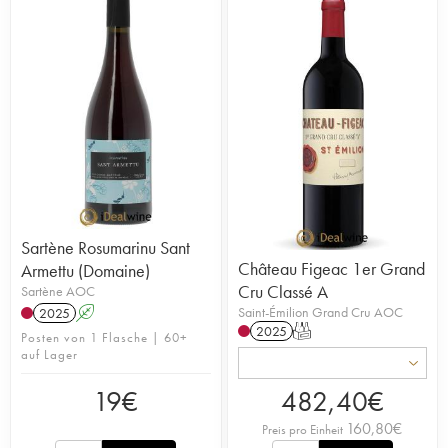
Sartène Rosumarinu Sant
Château Figeac 1er Grand
Armettu (Domaine)
Cru Classé A
Sartène AOC
Saint-Émilion Grand Cru AOC
2025
A
2025
T
Posten von 1 Flasche | 60+
auf Lager
19
€
482,40
€
160,80
€
Preis pro Einheit