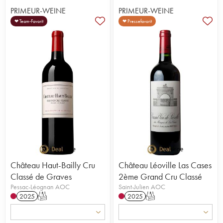
PRIMEUR-WEINE
PRIMEUR-WEINE
❤ Team-Favorit
❤ Pressefavorit
Château Haut-Bailly Cru
Château Léoville Las Cases
Classé de Graves
2ème Grand Cru Classé
Pessac-Léognan AOC
Saint-Julien AOC
2025
T
2025
T