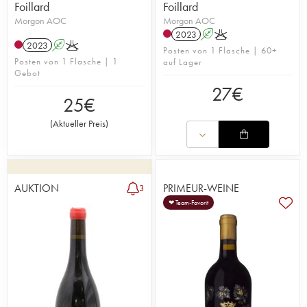
Foillard
Foillard
Morgon AOC
Morgon AOC
2023
A
K
2023
A
K
Posten von 1 Flasche | 60+
Posten von 1 Flasche | 1
auf Lager
Gebot
27
€
25
€
(
Aktueller Preis
)
AUKTION
PRIMEUR-WEINE
3
❤ Team-Favorit