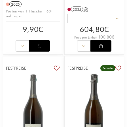
2025
2025
T
Posten von 1 Flasche | 60+
auf Lager
9,90
€
604,80
€
100,80
€
Preis pro Einheit
FESTPREISE
FESTPREISE
Bestseller