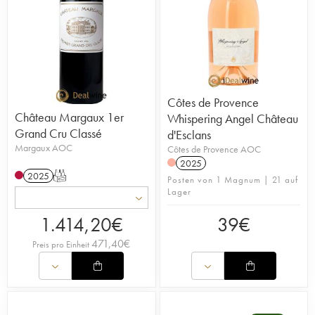
Côtes de Provence
Château Margaux 1er
Whispering Angel Château
Grand Cru Classé
d'Esclans
Margaux AOC
Côtes de Provence AOC
2025
2025
T
Posten von 1 Magnum | 21 auf
Lager
1.414,20
€
39
€
471,40
€
Preis pro Einheit