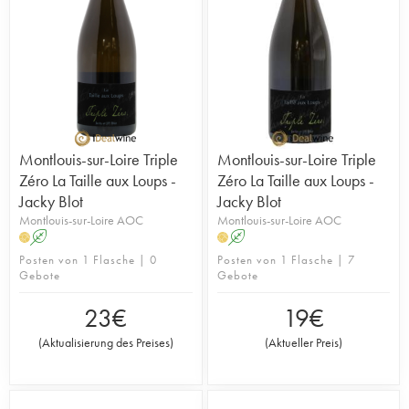
Montlouis-sur-Loire Triple
Montlouis-sur-Loire Triple
Zéro La Taille aux Loups -
Zéro La Taille aux Loups -
Jacky Blot
Jacky Blot
Montlouis-sur-Loire AOC
Montlouis-sur-Loire AOC
A
A
H
H
Posten von 1 Flasche | 0
Posten von 1 Flasche | 7
Gebote
Gebote
23
€
19
€
(
Aktualisierung des Preises
)
(
Aktueller Preis
)