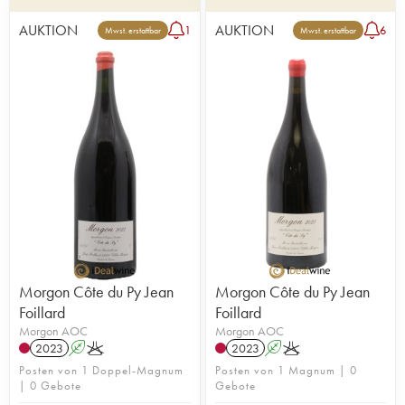
AUKTION
AUKTION
1
6
Mwst. erstattbar
Mwst. erstattbar
Morgon Côte du Py Jean
Morgon Côte du Py Jean
Foillard
Foillard
Morgon AOC
Morgon AOC
2023
A
K
2023
A
K
Posten von 1 Doppel-Magnum
Posten von 1 Magnum | 0
| 0 Gebote
Gebote