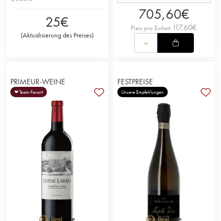
705,60
€
25
€
117,60
€
Preis pro Einheit
(
Aktualisierung des Preises
)
PRIMEUR-WEINE
FESTPREISE
❤ Team-Favorit
Unsere Empfehlungen