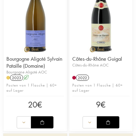
900 Partnerweingütern, die von unseren Einkäufern
geprüft und von unserem Verkostungskomitee bestätigt
wurden, hier werden Sie fündig. Alte Jahrgänge, Ikonen,
Grands Crus, Weine aus biologischem und
biodynamischem Anbau, Naturwein, aufstrebende Winzer
oder Spirituosen – auf iDealwine finden Sie
Unauffindbares zu vorteilhaften Preisen!
Bourgogne Aligoté Sylvain
Côtes-du-Rhône Guigal
Pataille (Domaine)
Côtes-du-Rhône AOC
Bourgogne Aligoté AOC
2023
A
2022
Posten von 1 Flasche | 60+
Posten von 1 Flasche | 60+
auf Lager
auf Lager
20
€
9
€