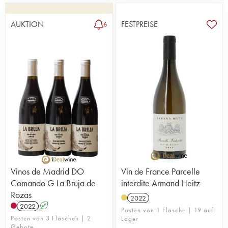
AUKTION
FESTPREISE
6
Vinos de Madrid DO
Vin de France Parcelle
Comando G La Bruja de
interdite Armand Heitz
Rozas
2022
2022
A
Posten von 1 Flasche | 19 auf
Posten von 3 Flaschen | 2
Lager
Gebote