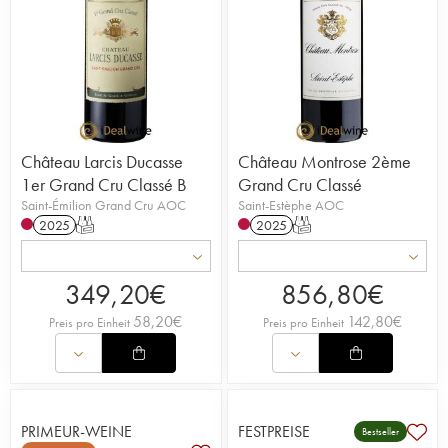
Château Larcis Ducasse
Château Montrose 2ème
1er Grand Cru Classé B
Grand Cru Classé
Saint-Émilion Grand Cru AOC
Saint-Estèphe AOC
2025
T
2025
T
349,20
€
856,80
€
58,20
€
142,80
€
Preis pro Einheit
Preis pro Einheit
PRIMEUR-WEINE
FESTPREISE
Bestseller