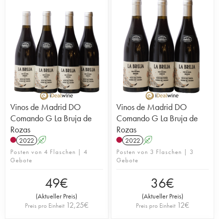
Vinos de Madrid DO
Vinos de Madrid DO
Comando G La Bruja de
Comando G La Bruja de
Rozas
Rozas
2022
A
2022
A
Posten von 4 Flaschen | 4
Posten von 3 Flaschen | 3
Gebote
Gebote
49
€
36
€
(
Aktueller Preis
)
(
Aktueller Preis
)
12,25
€
12
€
Preis pro Einheit
Preis pro Einheit