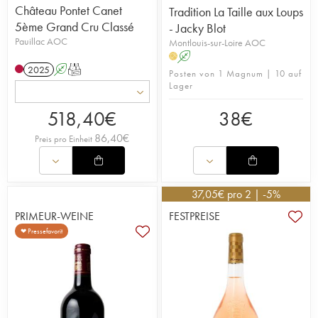
Château Pontet Canet
Tradition La Taille aux Loups
5ème Grand Cru Classé
- Jacky Blot
Pauillac AOC
Montlouis-sur-Loire AOC
A
H
2025
A
T
Posten von 1 Magnum | 10 auf
Lager
518,40
€
38
€
86,40
€
Preis pro Einheit
37,05
€
pro 2 | -5%
PRIMEUR-WEINE
FESTPREISE
❤ Pressefavorit