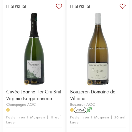
FESTPREISE
FESTPREISE
Cuvée Jeanne 1er Cru Brut
Bouzeron Domaine de
Virginie Bergeronneau
Villaine
Champagne AOC
Bouzeron AOC
2024
A
H
Posten von 1 Magnum | 11 auf
Posten von 1 Magnum | 36 auf
Lager
Lager