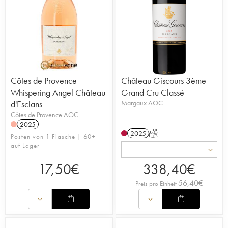
Côtes de Provence
Château Giscours 3ème
Whispering Angel Château
Grand Cru Classé
d'Esclans
Margaux AOC
Côtes de Provence AOC
2025
2025
T
Posten von 1 Flasche | 60+
auf Lager
17,50
€
338,40
€
56,40
€
Preis pro Einheit