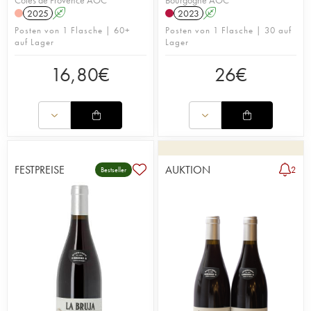
2025
A
2023
A
Posten von 1 Flasche | 60+
Posten von 1 Flasche | 30 auf
auf Lager
Lager
16,80
€
26
€
FESTPREISE
AUKTION
2
Bestseller