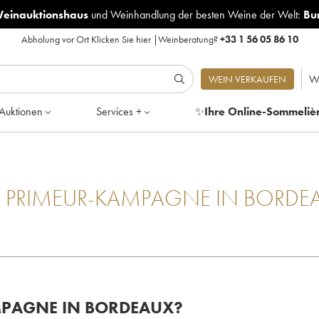
Weinauktionshaus
und
Weinhandlung der besten Weine der Welt:
Bu
Abholung vor Ort
Klicken Sie hier
|
Weinberatung?
+33 1 56 05 86 10
W
WEIN VERKAUFEN
Auktionen
Services +
✨
Ihre Online-Sommeliè
E PRIMEUR-KAMPAGNE IN BORDE
MPAGNE IN BORDEAUX?