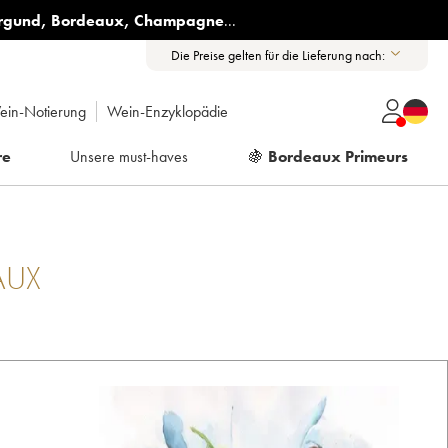
rgund
,
Bordeaux
,
Champagne
...
Die Preise gelten für die Lieferung nach:
ein-Notierung
Wein-Enzyklopädie
re
Unsere must-haves
🍇
Bordeaux Primeurs
AUX