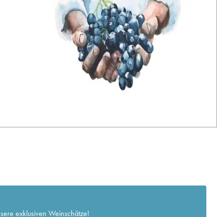
nsere exklusiven Weinschätze!