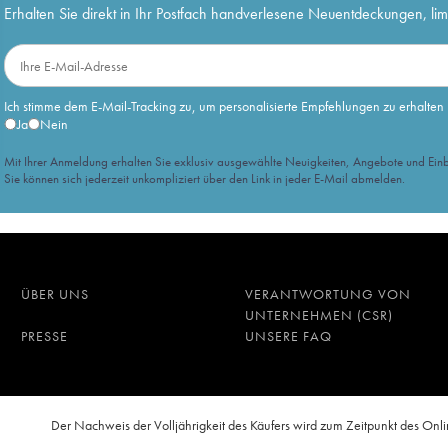
Erhalten Sie direkt in Ihr Postfach handverlesene Neuentdeckungen, lim
Ich stimme dem E-Mail-Tracking zu, um personalisierte Empfehlungen zu erhalten
Ja
Nein
Mit Ihrer Anmeldung erhalten Sie exklusiv ausgewählte Neuigkeiten, Angebote und Einb
Sie können sich jederzeit unkompliziert über den Link in jeder E-Mail abmelden.
ÜBER UNS
VERANTWORTUNG VON
UNTERNEHMEN (CSR)
PRESSE
UNSERE FAQ
n
Der Nachweis der Volljährigkeit des Käufers wird zum Zeitpunkt des O