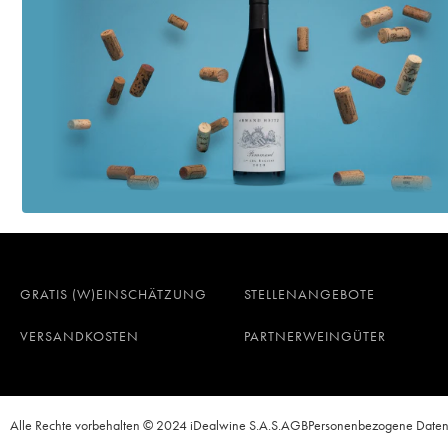
GRATIS (W)EINSCHÄTZUNG
STELLENANGEBOTE
VERSANDKOSTEN
PARTNERWEINGÜTER
Alle Rechte vorbehalten © 2024 iDealwine S.A.S.
AGB
Personenbezogene Date