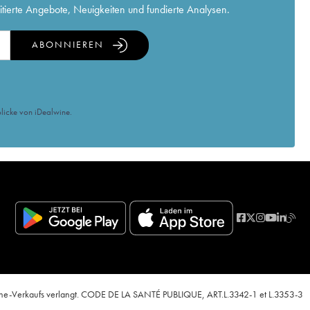
itierte Angebote, Neuigkeiten und fundierte Analysen.
ABONNIEREN
licke von iDealwine.
nline-Verkaufs verlangt. CODE DE LA SANTÉ PUBLIQUE, ART.L.3342-1 et L.3353-3