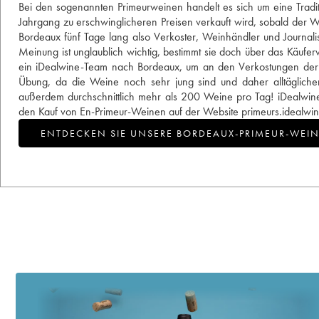
Bei den sogenannten Primeurweinen handelt es sich um eine Tradit
Jahrgang zu erschwinglicheren Preisen verkauft wird, sobald der 
Bordeaux fünf Tage lang also Verkoster, Weinhändler und Journalist
Meinung ist unglaublich wichtig, bestimmt sie doch über das Käuferv
ein iDealwine-Team nach Bordeaux, um an den Verkostungen der U
Übung, da die Weine noch sehr jung sind und daher alltäglich
außerdem durchschnittlich mehr als 200 Weine pro Tag! iDealwine 
den Kauf von En-Primeur-Weinen auf der Website primeurs.idealwi
ENTDECKEN SIE UNSERE BORDEAUX-PRIMEUR-WEI