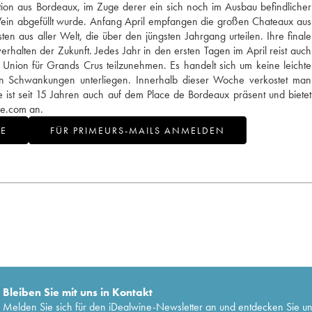
ion aus Bordeaux, im Zuge derer ein sich noch im Ausbau befindlicher
Wein abgefüllt wurde. Anfang April empfangen die großen Chateaux aus
en aus aller Welt, die über den jüngsten Jahrgang urteilen. Ihre finale
erhalten der Zukunft. Jedes Jahr in den ersten Tagen im April reist auch
nion für Grands Crus teilzunehmen. Es handelt sich um keine leichte
en Schwankungen unterliegen. Innerhalb dieser Woche verkostet man
ist seit 15 Jahren auch auf dem Place de Bordeaux präsent und bietet
ne.com an.
NE
FÜR PRIMEURS-MAILS ANMELDEN
Bleiben Sie mit uns in Kontakt
Melden Sie sich für den iDealwine-Newsletter an und entdecken Sie u