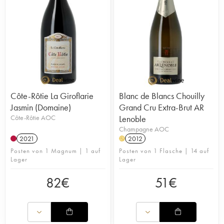
Côte-Rôtie La Giroflarie
Blanc de Blancs Chouilly
Jasmin (Domaine)
Grand Cru Extra-Brut AR
Côte-Rôtie AOC
Lenoble
Champagne AOC
2021
2012
H
Posten von 1 Magnum | 1 auf
Posten von 1 Flasche | 14 auf
Lager
Lager
82
€
51
€