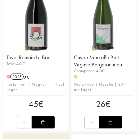
Tavel Romain Le Bars
Cuvée Marcelle Brut
Tavel AOC
Virginie Bergeronneau
Champagne AOC
2025
K
H
Posten von 1 Magnum | 14 auf
Posten von 1 Flasche | 60+
Lager
auf Lager
45
€
26
€