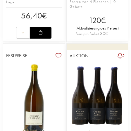
Posten von 4 Flaschen | 0
Lager
Gebote
56,40
€
120
€
(
Aktualisierung des Preises
)
30
€
Preis pro Einheit
FESTPREISE
AUKTION
2