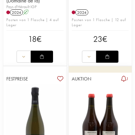
(Domaine de la)
Pays d'Hérault IGP
2024
A
2024
Posten von 1 Flasche | 4 auf
Posten von 1 Flasche | 12 auf
Lager
Lager
18
€
23
€
FESTPREISE
AUKTION
1