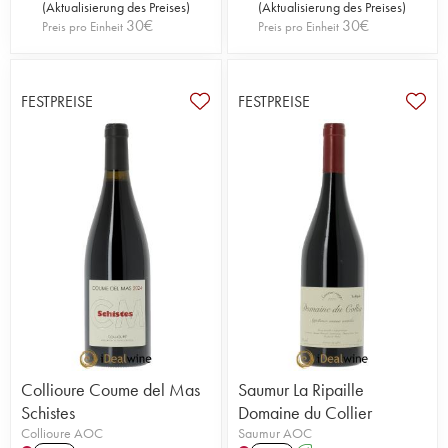
(
Aktualisierung des Preises
)
(
Aktualisierung des Preises
)
30
€
30
€
Preis pro Einheit
Preis pro Einheit
FESTPREISE
FESTPREISE
Collioure Coume del Mas
Saumur La Ripaille
Schistes
Domaine du Collier
Collioure AOC
Saumur AOC