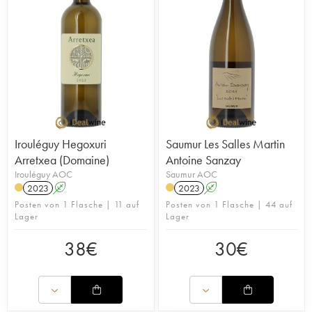
Irouléguy Hegoxuri
Saumur Les Salles Martin
Arretxea (Domaine)
Antoine Sanzay
Irouléguy AOC
Saumur AOC
2023
A
2023
A
Posten von 1 Flasche | 11 auf
Posten von 1 Flasche | 44 auf
Lager
Lager
38
€
30
€