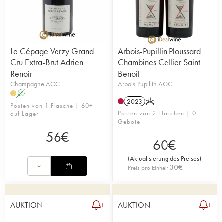
Le Cépage Verzy Grand
Arbois-Pupillin Ploussard
Cru Extra-Brut Adrien
Chambines Cellier Saint
Renoir
Benoît
Champagne AOC
Arbois-Pupillin AOC
A
H
2023
K
Posten von 1 Flasche | 60+
Posten von 2 Flaschen | 0
auf Lager
Gebote
56
€
60
€
(
Aktualisierung des Preises
)
30
€
Preis pro Einheit
AUKTION
AUKTION
1
1