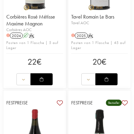
Corbières Rosé Métisse
Tavel Romain Le Bars
Maxime Magnon
Tavel AOC
Corbières AOC
2024
A
K
2025
K
Posten von 1 Flasche | 5 auf
Posten von 1 Flasche | 45 auf
Lager
Lager
22
€
20
€
FESTPREISE
FESTPREISE
Bestseller