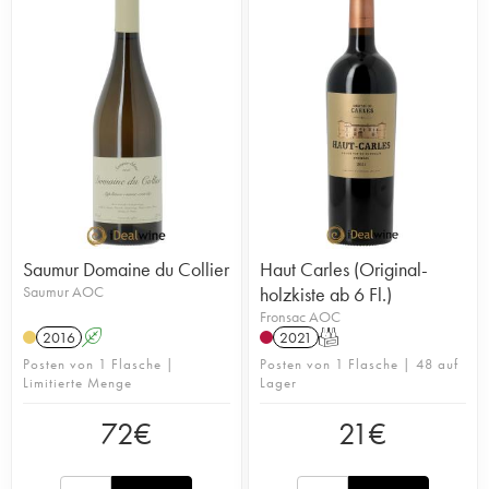
Saumur Domaine du Collier
Haut Carles (Original-
Saumur AOC
holzkiste ab 6 Fl.)
Fronsac AOC
2016
A
2021
T
Posten von 1 Flasche |
Posten von 1 Flasche | 48 auf
Limitierte Menge
Lager
72
€
21
€