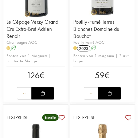
Le Cépage Verzy Grand
Pouilly-Fumé Terres
Cru Extra-Brut Adrien
Blanches Domaine du
Renoir
Bouchot
Champagne AOC
Pouilly-Fumé AOC
A
2023
A
H
Posten von 1 Magnum |
Posten von 1 Magnum | 2 auf
Limitierte Menge
Lager
126
€
59
€
FESTPREISE
FESTPREISE
Bestseller