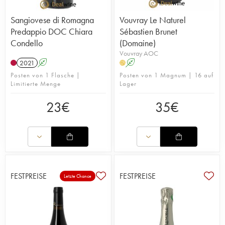
Sangiovese di Romagna
Vouvray Le Naturel
Predappio DOC Chiara
Sébastien Brunet
Condello
(Domaine)
Vouvray AOC
2021
A
A
H
Posten von 1 Flasche |
Posten von 1 Magnum | 16 auf
Limitierte Menge
Lager
23
€
35
€
FESTPREISE
FESTPREISE
Letzte Chance