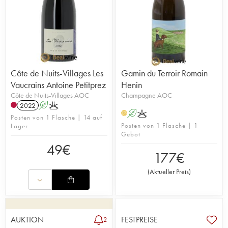
Côte de Nuits-Villages Les
Gamin du Terroir Romain
Vaucrains Antoine Petitprez
Henin
Côte de Nuits-Villages AOC
Champagne AOC
2022
A
K
A
K
H
Posten von 1 Flasche | 14 auf
Posten von 1 Flasche | 1
Lager
Gebot
49
€
177
€
(
Aktueller Preis
)
AUKTION
FESTPREISE
2