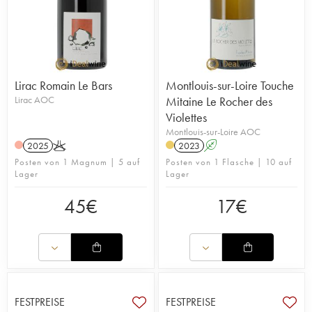
Lirac Romain Le Bars
Montlouis-sur-Loire Touche
Lirac AOC
Mitaine Le Rocher des
Violettes
Montlouis-sur-Loire AOC
2025
K
2023
A
Posten von 1 Magnum | 5 auf
Posten von 1 Flasche | 10 auf
Lager
Lager
45
€
17
€
FESTPREISE
FESTPREISE