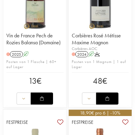
Vin de France Pech de
Corbières Rosé Métisse
Rozies Balansa (Domaine)
Maxime Magnon
Corbières AOC
2025
A
2024
A
K
Posten von 1 Flasche | 60+
Posten von 1 Magnum | 1 auf
auf Lager
Lager
13
€
48
€
18,90
€
pro 6 | -10%
FESTPREISE
FESTPREISE