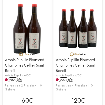
Arbois-Pupillin Ploussard
Arbois-Pupillin Ploussard
Chambines Cellier Saint
Chambines Cellier Saint
Benoît
Benoît
Arbois-Pupillin AOC
Arbois-Pupillin AOC
2023
K
2023
K
Posten von 2 Flaschen | 0
Posten von 4 Flaschen | 0
Gebote
Gebote
60
€
120
€