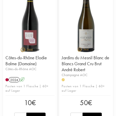
Côtes-du-Rhône Elodie
Jardins du Mesnil Blanc de
Balme (Domaine)
Blancs Grand Cru Brut
Côtes-du-Rhône AOC
André Robert
Champagne AOC
2024
A
H
Posten von 1 Flasche | 60+
Posten von 1 Flasche | 60+
auf Lager
auf Lager
10
€
50
€