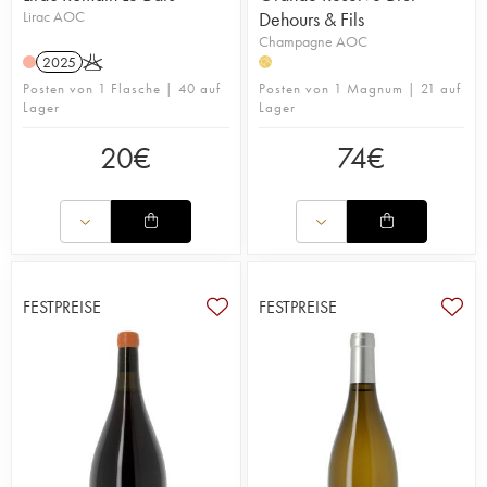
Lirac AOC
Dehours & Fils
Champagne AOC
2025
K
H
Posten von 1 Flasche | 40 auf
Posten von 1 Magnum | 21 auf
Lager
Lager
20
€
74
€
FESTPREISE
FESTPREISE