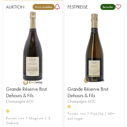
AUKTION
FESTPREISE
Mwst. erstattbar
Bestseller
Grande Réserve Brut
Grande Réserve Brut
Dehours & Fils
Dehours & Fils
Champagne AOC
Champagne AOC
H
H
Posten von 1 Flasche | 60+
Posten von 1 Magnum | 2
auf Lager
Gebote