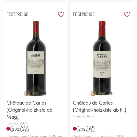
FESTPREISE
FESTPREISE
Château de Carles
Château de Carles
(Original-holzkiste ab
(Original-holzkiste ab Fl.)
Mag.)
Fronsac AOC
Fronsac AOC
2023
T
2023
T
Posten von 1 Magnum | 42 auf
Posten von 1 Flasche | 60+