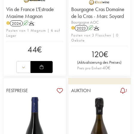
Vin de France L'Estrade
Bourgogne Cras Domaine
Maxime Magnon
de la Cras - Marc Soyard
Bourgogne AOC
2024
A
K
2023
A
K
Posten von 1 Magnum | 6 auf
Posten von 3 Flaschen | 0
Lager
Gebote
44
€
120
€
(
Aktualisierung des Preises
)
40
€
Preis pro Einheit
FESTPREISE
AUKTION
1