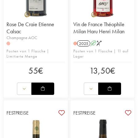
Rose De Craie Etienne
Vin de France Théophile
Calsac
Milan Haru Henri Milan
Champagne AOC
2025
A
S
H
Posten von 1 Flasche |
Posten von 1 Flasche | 11 auf
Limitierte Menge
Lager
55
€
13,50
€
FESTPREISE
FESTPREISE