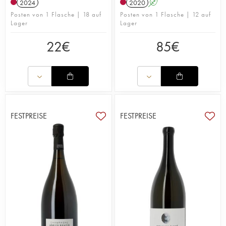
2024
2020
A
Posten von 1 Flasche | 18 auf
Posten von 1 Flasche | 12 auf
Lager
Lager
22
€
85
€
FESTPREISE
FESTPREISE