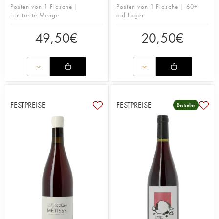
Posten von 1 Flasche |
Posten von 1 Flasche | 60+
Limitierte Menge
auf Lager
49,50
€
20,50
€
FESTPREISE
FESTPREISE
Bestseller