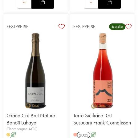
FESTPREISE
FESTPREISE
Bestseller
Grand Cru Brut Nature
Terre Siciliane IGT
Benoît Lahaye
Susucaru Frank Cornelissen
Champagne AOC
A
2025
A
H