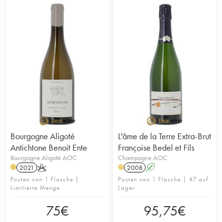
Bourgogne Aligoté
L'âme de la Terre Extra-Brut
Antichtone Benoit Ente
Françoise Bedel et Fils
Bourgogne Aligoté AOC
Champagne AOC
2021
K
2008
A
H
Posten von 1 Flasche |
Posten von 1 Flasche | 47 auf
Limitierte Menge
Lager
75
€
95,75
€