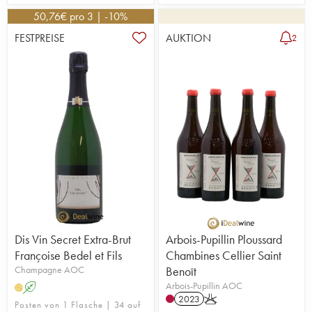
50,76
€
pro 3 | -10%
FESTPREISE
AUKTION
2
Dis Vin Secret Extra-Brut
Arbois-Pupillin Ploussard
Françoise Bedel et Fils
Chambines Cellier Saint
Champagne AOC
Benoît
Arbois-Pupillin AOC
A
H
2023
K
Posten von 1 Flasche | 34 auf