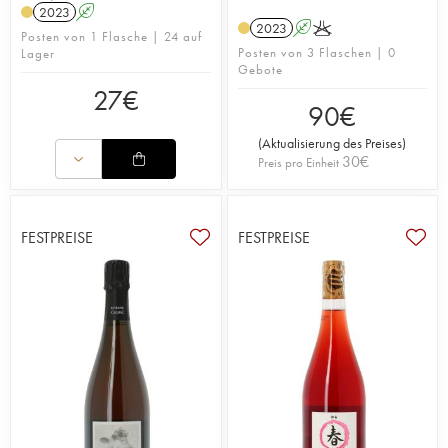
2023
A
2023
A
K
Posten von 1 Flasche | 24 auf
Posten von 3 Flaschen | 0
Lager
Gebote
27
€
90
€
(
Aktualisierung des Preises
)
30
€
Preis pro Einheit
FESTPREISE
FESTPREISE