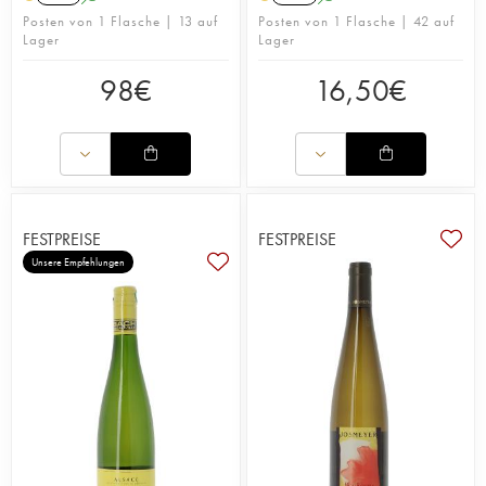
Posten von 1 Flasche | 13 auf
Posten von 1 Flasche | 42 auf
Lager
Lager
98
€
16,50
€
FESTPREISE
FESTPREISE
Unsere Empfehlungen