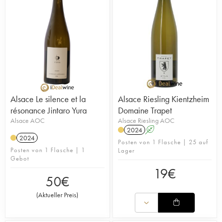
Alsace Le silence et la
Alsace Riesling Kientzheim
résonance Jintaro Yura
Domaine Trapet
Alsace AOC
Alsace Riesling AOC
2024
A
2024
Posten von 1 Flasche | 25 auf
Posten von 1 Flasche | 1
Lager
Gebot
19
€
50
€
(
Aktueller Preis
)