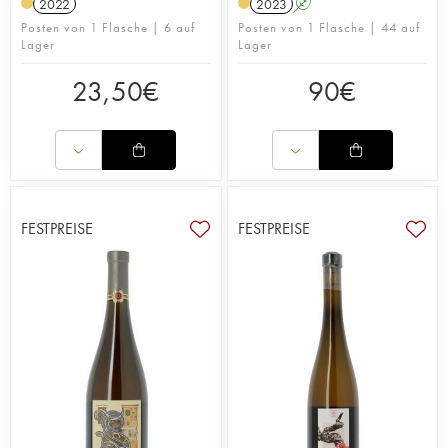
2022
2023
A
Posten von 1 Flasche | 6 auf
Posten von 1 Flasche | 44 auf
Lager
Lager
23,50
€
90
€
FESTPREISE
FESTPREISE