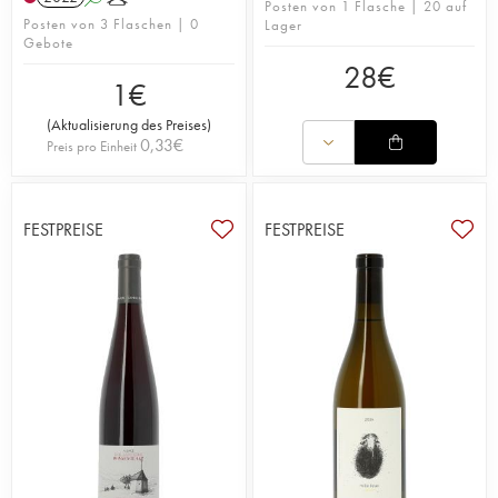
Posten von 1 Flasche | 20 auf
Posten von 3 Flaschen | 0
Lager
Gebote
28
€
1
€
(
Aktualisierung des Preises
)
0,33
€
Preis pro Einheit
FESTPREISE
FESTPREISE