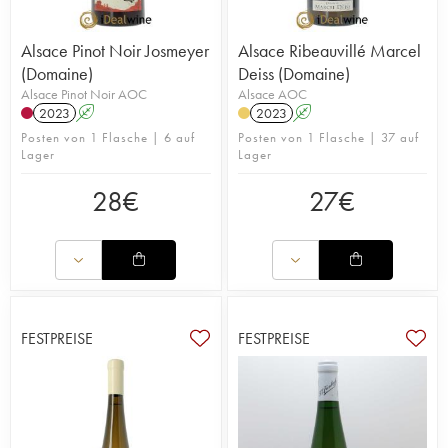
Alsace Pinot Noir Josmeyer
Alsace Ribeauvillé Marcel
(Domaine)
Deiss (Domaine)
Alsace Pinot Noir AOC
Alsace AOC
2023
A
2023
A
Posten von 1 Flasche | 6 auf
Posten von 1 Flasche | 37 auf
Lager
Lager
28
€
27
€
FESTPREISE
FESTPREISE