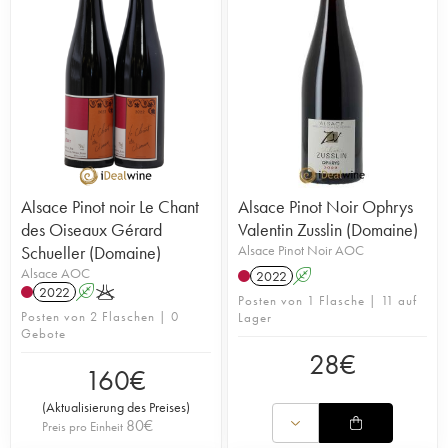
Alsace Pinot noir Le Chant
Alsace Pinot Noir Ophrys
des Oiseaux Gérard
Valentin Zusslin (Domaine)
Schueller (Domaine)
Alsace Pinot Noir AOC
Alsace AOC
2022
A
2022
A
K
Posten von 1 Flasche | 11 auf
Posten von 2 Flaschen | 0
Lager
Gebote
28
€
160
€
(
Aktualisierung des Preises
)
80
€
Preis pro Einheit