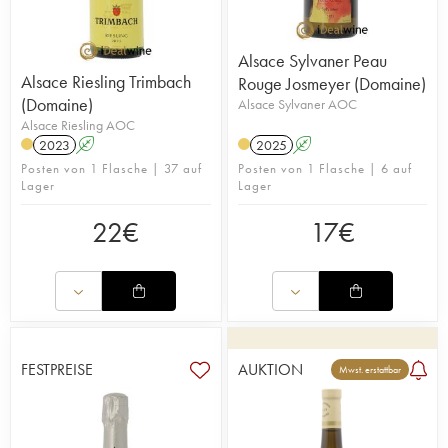
Alsace Sylvaner Peau
Alsace Riesling Trimbach
Rouge Josmeyer (Domaine)
(Domaine)
Alsace Sylvaner AOC
Alsace Riesling AOC
2023
A
2025
A
Posten von 1 Flasche | 37 auf
Posten von 1 Flasche | 6 auf
Lager
Lager
22
€
17
€
FESTPREISE
AUKTION
Mwst. erstattbar