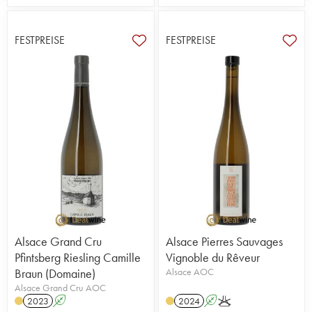
FESTPREISE
FESTPREISE
Alsace Grand Cru
Alsace Pierres Sauvages
Pfintsberg Riesling Camille
Vignoble du Rêveur
Braun (Domaine)
Alsace AOC
Alsace Grand Cru AOC
2023
A
2024
A
K