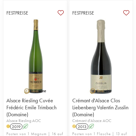
FESTPREISE
FESTPREISE
Alsace Riesling Cuvée
Crémant d'Alsace Clos
Frédéric Emile Trimbach
Liebenberg Valentin Zusslin
(Domaine)
(Domaine)
Alsace Riesling AOC
Crémant d'Alsace AOC
2019
A
2013
A
H
Posten von 1 Magnum | 16 auf
Posten von 1 Flasche | 13 auf