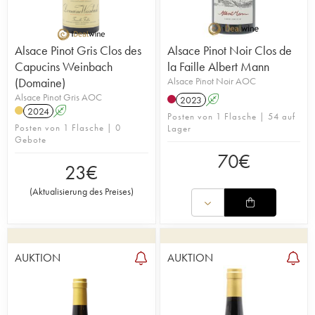
Alsace Pinot Gris Clos des
Alsace Pinot Noir Clos de
Capucins Weinbach
la Faille Albert Mann
(Domaine)
Alsace Pinot Noir AOC
Alsace Pinot Gris AOC
2023
A
2024
A
Posten von 1 Flasche | 54 auf
Posten von 1 Flasche | 0
Lager
Gebote
70
€
23
€
(
Aktualisierung des Preises
)
AUKTION
AUKTION