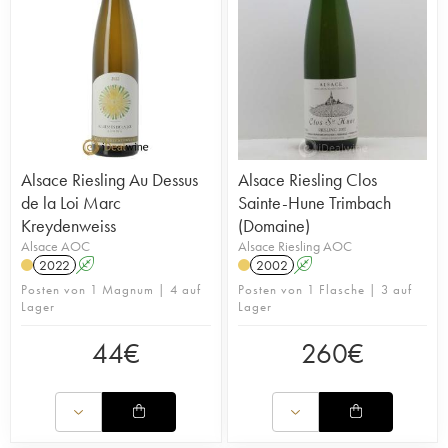
Alsace Riesling Au Dessus
Alsace Riesling Clos
de la Loi Marc
Sainte-Hune Trimbach
Kreydenweiss
(Domaine)
Alsace AOC
Alsace Riesling AOC
2022
A
2002
A
Posten von 1 Magnum | 4 auf
Posten von 1 Flasche | 3 auf
Lager
Lager
44
€
260
€