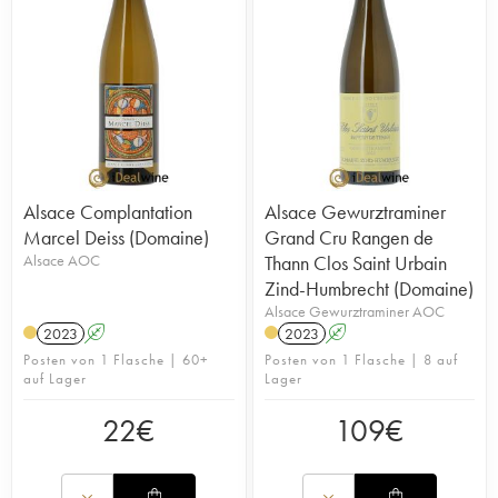
Alsace Complantation
Alsace Gewurztraminer
Marcel Deiss (Domaine)
Grand Cru Rangen de
Alsace AOC
Thann Clos Saint Urbain
Zind-Humbrecht (Domaine)
Alsace Gewurztraminer AOC
2023
A
2023
A
Posten von 1 Flasche | 60+
Posten von 1 Flasche | 8 auf
auf Lager
Lager
22
€
109
€