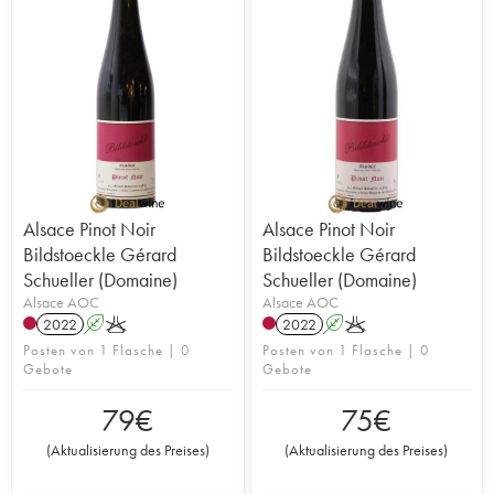
Alsace Pinot Noir
Alsace Pinot Noir
Bildstoeckle Gérard
Bildstoeckle Gérard
Schueller (Domaine)
Schueller (Domaine)
Alsace AOC
Alsace AOC
2022
A
K
2022
A
K
Posten von 1 Flasche | 0
Posten von 1 Flasche | 0
Gebote
Gebote
79
€
75
€
(
Aktualisierung des Preises
)
(
Aktualisierung des Preises
)