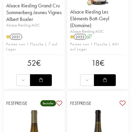
Alsace Riesling Grand Cru
Alsace Riesling Les
Sommerberg Jeunes Vignes
Eléments Bott-Geyl
Albert Boxler
(Domaine)
Alsace Riesling AOC
Alsace Riesling AOC
2021
2023
A
Posten von 1 Flasche | 7 auf
Posten von 1 Flasche | 60+
Lager
auf Lager
52
€
18
€
FESTPREISE
FESTPREISE
Bestseller