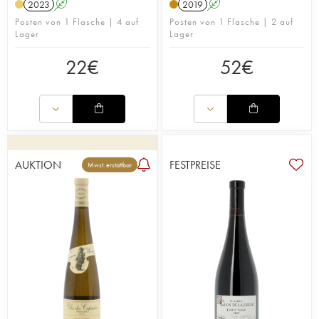
2023
A
2019
A
Posten von 1 Flasche | 4 auf
Posten von 1 Flasche | 2 auf
Lager
Lager
22
€
52
€
AUKTION
FESTPREISE
Mwst. erstattbar