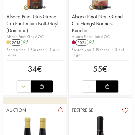
Alsace Pinot Gris Grand
Alsace Pinot Noir Grand
Cru Furstentum Bott-Geyl
Cru Hengst Barmes-
(Domaine)
Buecher
Alsace Pinot Gris AOC
Alsace Pinot Noir AOC
2015
A
2024
A
Posten von 1 Flasche | 1 auf
Posten von 1 Flasche | 5 auf
Lager
Lager
34
€
55
€
AUKTION
FESTPREISE