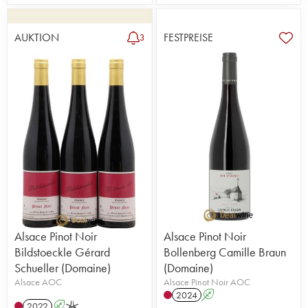
AUKTION
FESTPREISE
3
Alsace Pinot Noir
Alsace Pinot Noir
Bildstoeckle Gérard
Bollenberg Camille Braun
Schueller (Domaine)
(Domaine)
Alsace AOC
Alsace Pinot Noir AOC
2024
A
2022
A
K