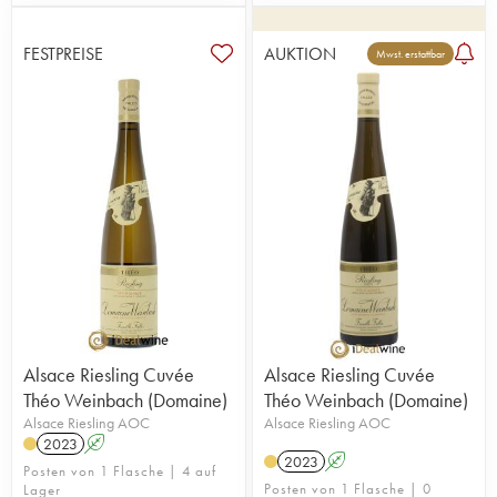
FESTPREISE
AUKTION
Mwst. erstattbar
Alsace Riesling Cuvée
Alsace Riesling Cuvée
Théo Weinbach (Domaine)
Théo Weinbach (Domaine)
Alsace Riesling AOC
Alsace Riesling AOC
2023
A
2023
A
Posten von 1 Flasche | 4 auf
Posten von 1 Flasche | 0
Lager