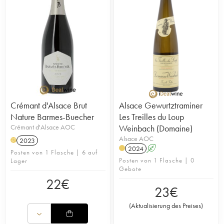
Crémant d'Alsace Brut
Alsace Gewurtztraminer
Nature Barmes-Buecher
Les Treilles du Loup
Crémant d'Alsace AOC
Weinbach (Domaine)
Alsace AOC
2023
H
2024
A
Posten von 1 Flasche | 6 auf
Posten von 1 Flasche | 0
Lager
Gebote
22
€
23
€
(
Aktualisierung des Preises
)