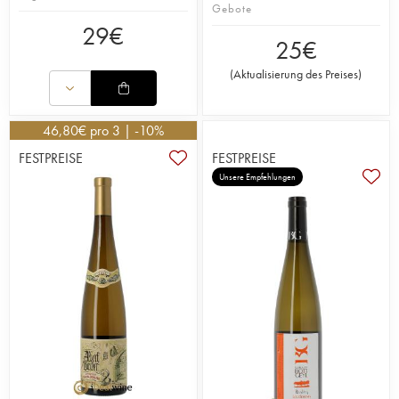
Gebote
29
€
25
€
(
Aktualisierung des Preises
)
46,80
€
pro 3 | -10%
FESTPREISE
FESTPREISE
Unsere Empfehlungen