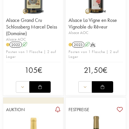
Alsace Grand Cru
Alsace La Vigne en Rose
Schlossberg Marcel Deiss
Vignoble du Rêveur
(Domaine)
Alsace AOC
Alsace AOC
2022
A
2023
A
K
Posten von 1 Flasche | 2 auf
Posten von 1 Flasche | 2 auf
Lager
Lager
105
€
21,50
€
AUKTION
FESTPREISE