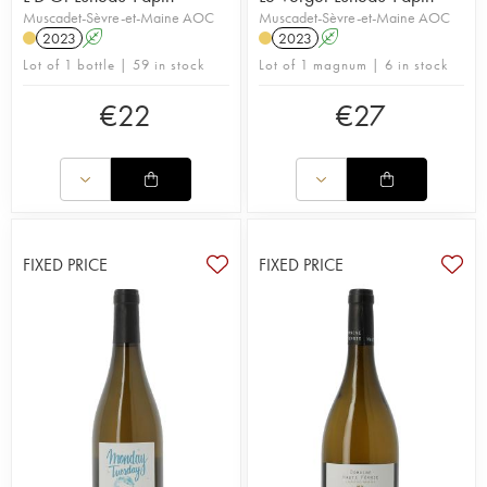
Muscadet-Sèvre-et-Maine AOC
Muscadet-Sèvre-et-Maine AOC
2023
A
2023
A
Lot of 1 bottle | 59 in stock
Lot of 1 magnum | 6 in stock
€
22
€
27
FIXED PRICE
FIXED PRICE