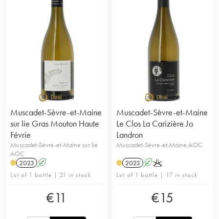
Muscadet-Sèvre-et-Maine
Muscadet-Sèvre-et-Maine
sur lie Gras Mouton Haute
Le Clos La Carizière Jo
Févrie
Landron
Muscadet-Sèvre-et-Maine sur lie
Muscadet-Sèvre-et-Maine AOC
AOC
2023
A
2023
A
K
Lot of 1 bottle | 21 in stock
Lot of 1 bottle | 17 in stock
€
11
€
15