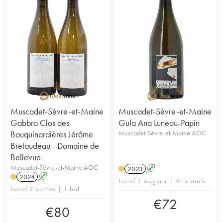
Muscadet-Sèvre-et-Maine
Muscadet-Sèvre-et-Maine
Gabbro Clos des
Gula Ana Luneau-Papin
Bouquinardières Jérôme
Muscadet-Sèvre-et-Maine AOC
Bretaudeau - Domaine de
Bellevue
Muscadet-Sèvre-et-Maine AOC
2023
A
2024
A
Lot of 1 magnum | 6 in stock
Lot of 2 bottles | 1 bid
€
72
€
80