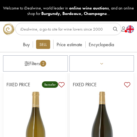
Welcome to iDealwine, world leader in
online wine auctions
, and an online
shop for
Burgundy
,
Bordeaux
,
Champagne
...
Buy
Price estimate
Encyclopedia
SELL
Filters
2
FIXED PRICE
FIXED PRICE
Bestseller