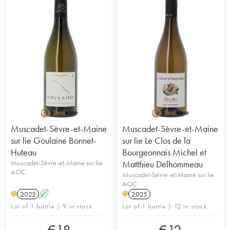
Muscadet-Sèvre-et-Maine
Muscadet-Sèvre-et-Maine
sur lie Goulaine Bonnet-
sur lie Le Clos de la
Huteau
Bourgeonnais Michel et
Muscadet-Sèvre-et-Maine sur lie
Matthieu Delhommeau
AOC
Muscadet-Sèvre-et-Maine sur lie
AOC
2022
A
2025
Lot of 1 bottle | 9 in stock
Lot of 1 bottle | 12 in stock