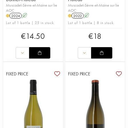
Muscadet-Sèvre-et-Maine sur lie
Muscadet-Sèvre-et-Maine sur lie
AOC
AOC
2024
A
2022
A
Lot of 1 bottle | 25 in stock
Lot of 1 bottle | 8 in stock
€
14.50
€
18
FIXED PRICE
FIXED PRICE