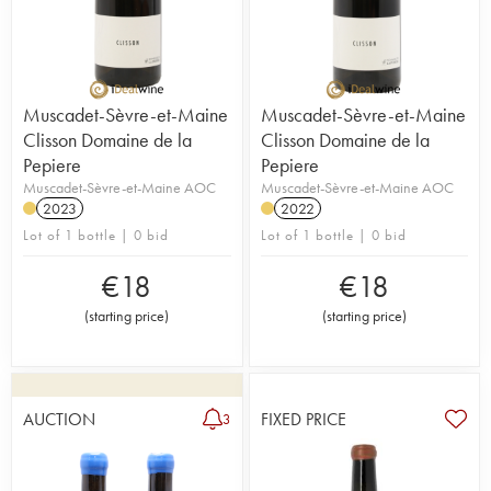
Muscadet-Sèvre-et-Maine
Muscadet-Sèvre-et-Maine
Clisson Domaine de la
Clisson Domaine de la
Pepiere
Pepiere
Muscadet-Sèvre-et-Maine AOC
Muscadet-Sèvre-et-Maine AOC
2023
2022
Lot of 1 bottle | 0 bid
Lot of 1 bottle | 0 bid
€
18
€
18
(
starting price
)
(
starting price
)
AUCTION
FIXED PRICE
3