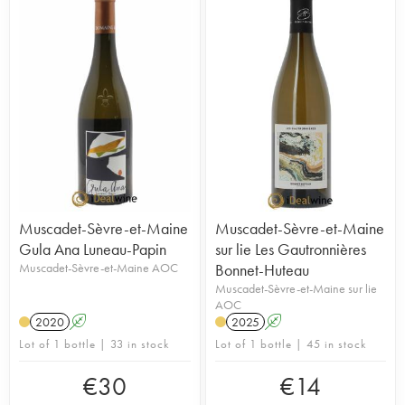
Muscadet-Sèvre-et-Maine
Muscadet-Sèvre-et-Maine
Gula Ana Luneau-Papin
sur lie Les Gautronnières
Muscadet-Sèvre-et-Maine AOC
Bonnet-Huteau
Muscadet-Sèvre-et-Maine sur lie
AOC
2020
A
2025
A
Lot of 1 bottle | 33 in stock
Lot of 1 bottle | 45 in stock
€
30
€
14