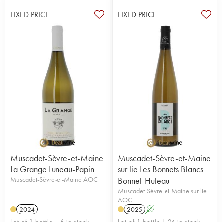
FIXED PRICE
FIXED PRICE
Muscadet-Sèvre-et-Maine
Muscadet-Sèvre-et-Maine
La Grange Luneau-Papin
sur lie Les Bonnets Blancs
Muscadet-Sèvre-et-Maine AOC
Bonnet-Huteau
Muscadet-Sèvre-et-Maine sur lie
AOC
2024
2025
A
Lot of 1 bottle | 6 in stock
Lot of 1 bottle | 24 in stock