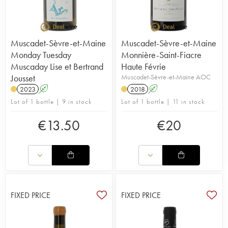
Muscadet-Sèvre-et-Maine
Muscadet-Sèvre-et-Maine
Monday Tuesday
Monnière-Saint-Fiacre
Muscaday Lise et Bertrand
Haute Févrie
Jousset
Muscadet-Sèvre-et-Maine AOC
2023
A
2018
A
Lot of 1 bottle | 9 in stock
Lot of 1 bottle | 11 in stock
€
13.50
€
20
FIXED PRICE
FIXED PRICE