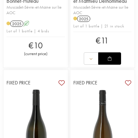
Bonnet-Huteau
et Matthieu Delhommeau
Muscadet-Sèvre-et-Maine sur lie
Muscadet-Sèvre-et-Maine sur lie
AOC
AOC
2025
2025
A
Lot of 1 bottle | 21 in stock
Lot of 1 bottle | 4 bids
€
11
€
10
(
current price
)
FIXED PRICE
FIXED PRICE