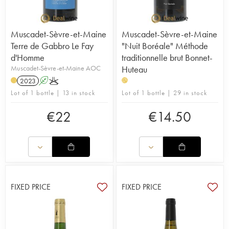
Muscadet-Sèvre-et-Maine
Muscadet-Sèvre-et-Maine
Terre de Gabbro Le Fay
"Nuit Boréale" Méthode
d'Homme
traditionnelle brut Bonnet-
Muscadet-Sèvre-et-Maine AOC
Huteau
2023
A
K
H
Lot of 1 bottle | 13 in stock
Lot of 1 bottle | 29 in stock
€
22
€
14.50
FIXED PRICE
FIXED PRICE