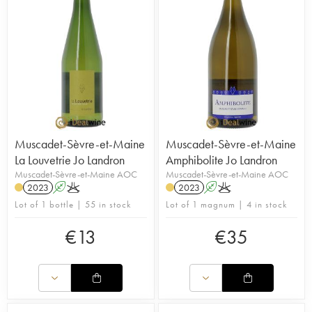
Muscadet-Sèvre-et-Maine
Muscadet-Sèvre-et-Maine
La Louvetrie Jo Landron
Amphibolite Jo Landron
Muscadet-Sèvre-et-Maine AOC
Muscadet-Sèvre-et-Maine AOC
2023
A
K
2023
A
K
Lot of 1 bottle | 55 in stock
Lot of 1 magnum | 4 in stock
€
13
€
35