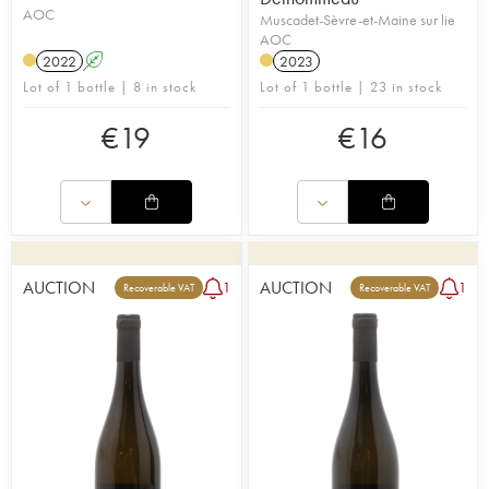
AOC
Muscadet-Sèvre-et-Maine sur lie
AOC
2022
A
2023
Lot of 1 bottle | 8 in stock
Lot of 1 bottle | 23 in stock
€
19
€
16
AUCTION
AUCTION
1
1
Recoverable VAT
Recoverable VAT