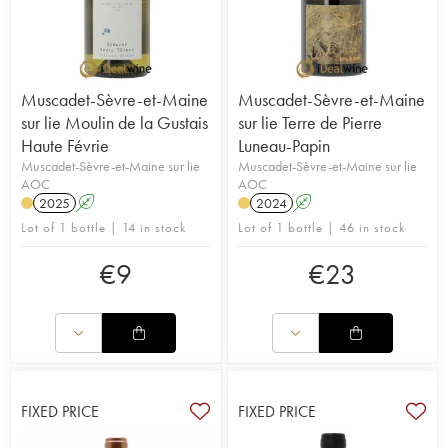
Muscadet-Sèvre-et-Maine
Muscadet-Sèvre-et-Maine
sur lie Moulin de la Gustais
sur lie Terre de Pierre
Haute Févrie
Luneau-Papin
Muscadet-Sèvre-et-Maine sur lie
Muscadet-Sèvre-et-Maine sur lie
AOC
AOC
2025
A
2024
A
Lot of 1 bottle | 14 in stock
Lot of 1 bottle | 46 in stock
€
9
€
23
FIXED PRICE
FIXED PRICE