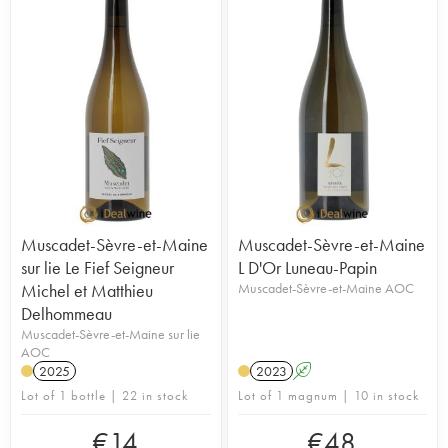
Muscadet-Sèvre-et-Maine
Muscadet-Sèvre-et-Maine
sur lie Le Fief Seigneur
L D'Or Luneau-Papin
Michel et Matthieu
Muscadet-Sèvre-et-Maine AOC
Delhommeau
Muscadet-Sèvre-et-Maine sur lie
AOC
2025
2023
A
Lot of 1 bottle | 22 in stock
Lot of 1 magnum | 10 in stock
€
14
€
48