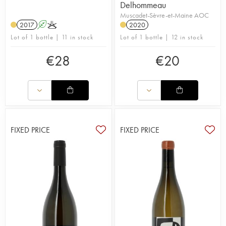
Delhommeau
Muscadet-Sèvre-et-Maine AOC
2017
A
K
2020
Lot of 1 bottle | 11 in stock
Lot of 1 bottle | 12 in stock
€
28
€
20
FIXED PRICE
FIXED PRICE