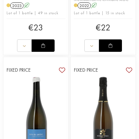
2023
A
2022
A
Lot of 1 bottle | 49 in stock
Lot of 1 bottle | 15 in stock
€
23
€
22
FIXED PRICE
FIXED PRICE