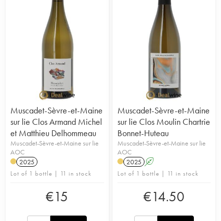
Muscadet-Sèvre-et-Maine
Muscadet-Sèvre-et-Maine
sur lie Clos Armand Michel
sur lie Clos Moulin Chartrie
et Matthieu Delhommeau
Bonnet-Huteau
Muscadet-Sèvre-et-Maine sur lie
Muscadet-Sèvre-et-Maine sur lie
AOC
AOC
2025
2025
A
Lot of 1 bottle | 11 in stock
Lot of 1 bottle | 11 in stock
€
15
€
14.50