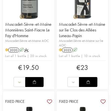
Muscadet-Sèvre-et-Maine
Muscadet-Sèvre-et-Maine
Monnières Saint-Fiacre Le
sur lie Clos des Allées
Fay d'Homme
Luneau-Papin
Muscadet-Sèvre-et-Maine AOC
Muscadet-Sèvre-et-Maine sur lie
AOC
2020
A
K
2023
A
Lot of 1 bottle | 20 in stock
Lot of 1 bottle | 10 in stock
€
19.50
€
23
FIXED PRICE
FIXED PRICE