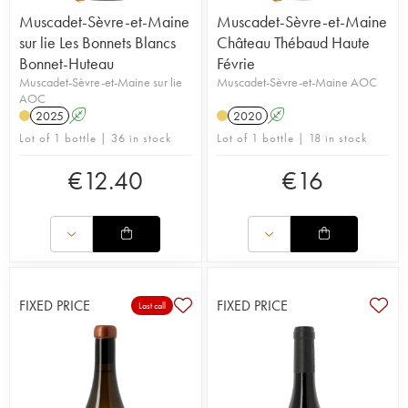
Muscadet-Sèvre-et-Maine
Muscadet-Sèvre-et-Maine
sur lie Les Bonnets Blancs
Château Thébaud Haute
Bonnet-Huteau
Févrie
Muscadet-Sèvre-et-Maine sur lie
Muscadet-Sèvre-et-Maine AOC
AOC
2025
A
2020
A
Lot of 1 bottle | 36 in stock
Lot of 1 bottle | 18 in stock
€
12.40
€
16
FIXED PRICE
FIXED PRICE
Last call