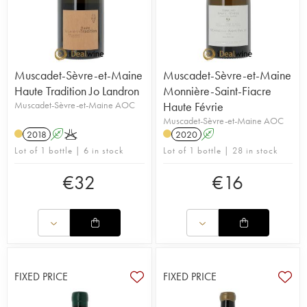
Muscadet-Sèvre-et-Maine
Muscadet-Sèvre-et-Maine
Haute Tradition Jo Landron
Monnière-Saint-Fiacre
Muscadet-Sèvre-et-Maine AOC
Haute Févrie
Muscadet-Sèvre-et-Maine AOC
2018
A
K
2020
A
Lot of 1 bottle | 6 in stock
Lot of 1 bottle | 28 in stock
€
32
€
16
FIXED PRICE
FIXED PRICE