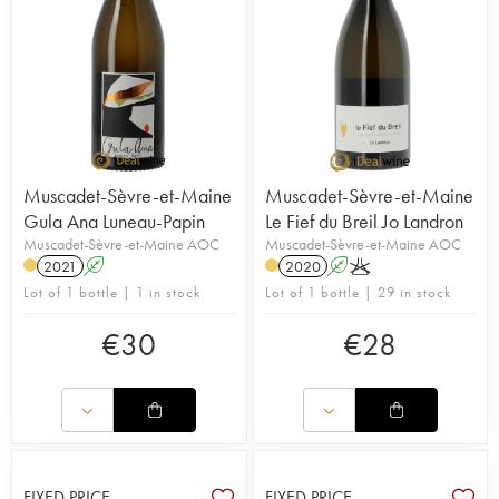
Muscadet-Sèvre-et-Maine
Muscadet-Sèvre-et-Maine
Gula Ana Luneau-Papin
Le Fief du Breil Jo Landron
Muscadet-Sèvre-et-Maine AOC
Muscadet-Sèvre-et-Maine AOC
2021
A
2020
A
K
Lot of 1 bottle | 1 in stock
Lot of 1 bottle | 29 in stock
€
30
€
28
FIXED PRICE
FIXED PRICE