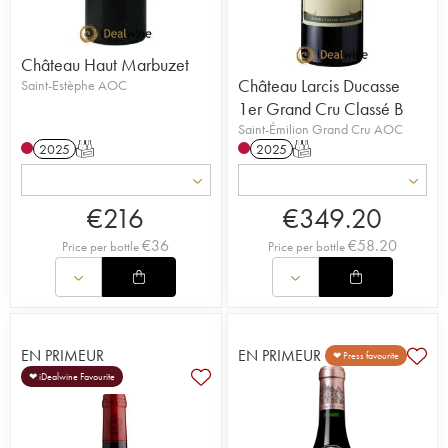
Château Haut Marbuzet
Château Larcis Ducasse
Saint-Estèphe AOC
1er Grand Cru Classé B
Saint-Émilion Grand Cru AOC
2025
T
2025
T
€
216
€
349.20
€
36
€
58.20
Price per bottle
Price per bottle
EN PRIMEUR
EN PRIMEUR
❤ Press favourite
❤ iDealwine Favourite