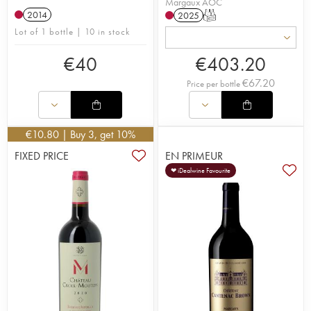
Margaux AOC
2014
2025
T
Lot of 1 bottle | 10 in stock
€
40
€
403.20
€
67.20
Price per bottle
€
10.80
| Buy 3, get 10%
FIXED PRICE
EN PRIMEUR
❤ iDealwine Favourite