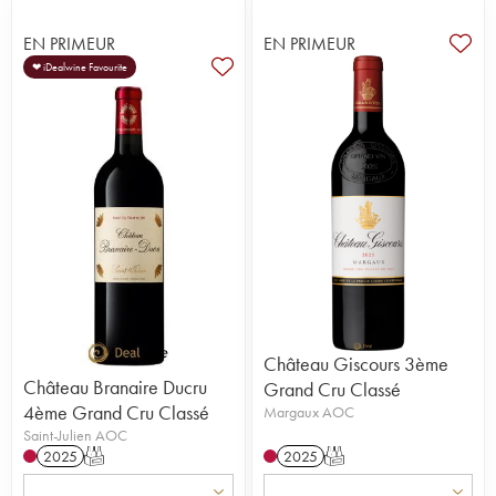
EN PRIMEUR
EN PRIMEUR
❤ iDealwine Favourite
Château Giscours 3ème
Château Branaire Ducru
Grand Cru Classé
4ème Grand Cru Classé
Margaux AOC
Saint-Julien AOC
2025
T
2025
T