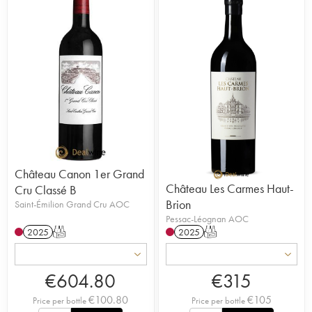
Château Canon 1er Grand
Château Les Carmes Haut-
Cru Classé B
Brion
Saint-Émilion Grand Cru AOC
Pessac-Léognan AOC
2025
T
2025
T
€
604.80
€
315
€
100.80
€
105
Price per bottle
Price per bottle