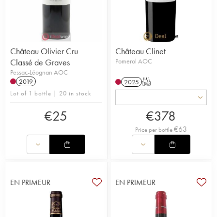
Château Olivier Cru
Château Clinet
Classé de Graves
Pomerol AOC
Pessac-Léognan AOC
2019
2025
T
Lot of 1 bottle | 20 in stock
€
25
€
378
€
63
Price per bottle
EN PRIMEUR
EN PRIMEUR