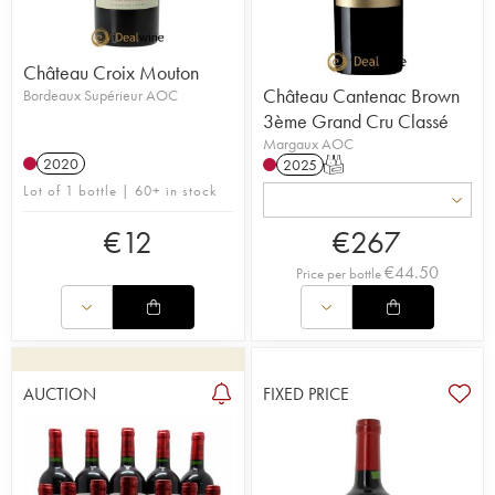
Château Croix Mouton
Château Cantenac Brown
Bordeaux Supérieur AOC
3ème Grand Cru Classé
Margaux AOC
2020
2025
T
Lot of 1 bottle | 60+ in stock
€
12
€
267
€
44.50
Price per bottle
AUCTION
FIXED PRICE