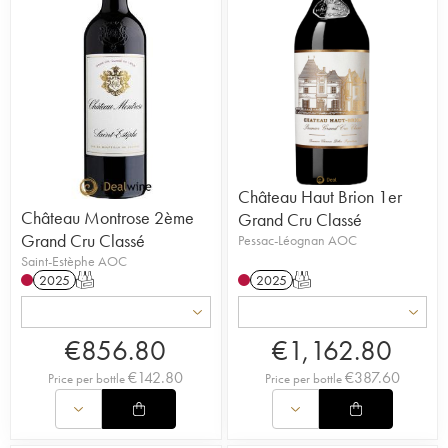
Château Haut Brion 1er
Château Montrose 2ème
Grand Cru Classé
Grand Cru Classé
Pessac-Léognan AOC
Saint-Estèphe AOC
2025
T
2025
T
€
856.80
€
1,162.80
€
142.80
€
387.60
Price per bottle
Price per bottle