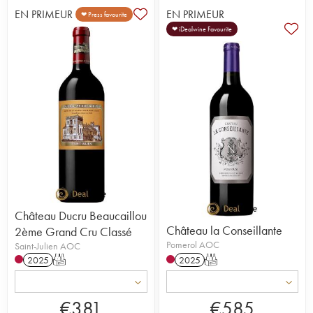
EN PRIMEUR
EN PRIMEUR
❤ Press favourite
❤ iDealwine Favourite
Château Ducru Beaucaillou
Château la Conseillante
2ème Grand Cru Classé
Pomerol AOC
Saint-Julien AOC
2025
T
2025
T
€
381
€
585