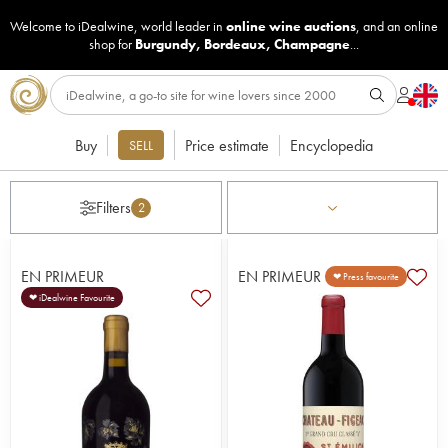
Welcome to iDealwine, world leader in
online wine auctions
, and an online
shop for
Burgundy
,
Bordeaux
,
Champagne
...
Buy
Price estimate
Encyclopedia
SELL
Filters
2
EN PRIMEUR
EN PRIMEUR
❤ Press favourite
❤ iDealwine Favourite