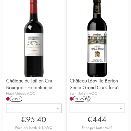
Château du Taillan Cru
Château Léoville Barton
Bourgeois Exceptionnel
2ème Grand Cru Classé
Haut Médoc AOC
Saint-Julien AOC
2025
2025
T
€
95.40
€
444
€
15.90
€
74
Price per bottle
Price per bottle