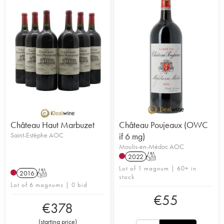
Château Haut Marbuzet
Château Poujeaux (OWC
Saint-Estèphe AOC
if 6 mg)
Moulis-en-Médoc AOC
2022
T
Lot of 1 magnum | 60+ in
2016
T
stock
Lot of 6 magnums | 0 bid
€
55
€
378
(
starting price
)