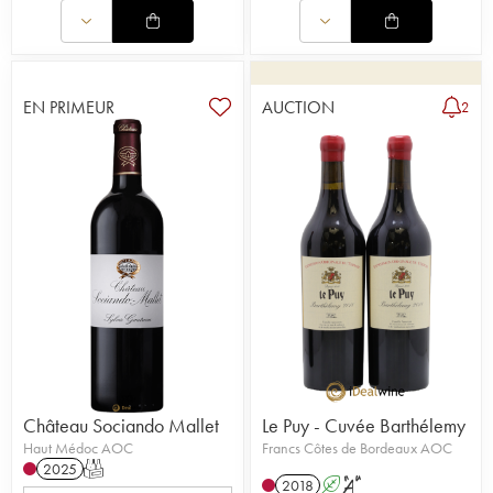
EN PRIMEUR
AUCTION
2
Château Sociando Mallet
Le Puy - Cuvée Barthélemy
Haut Médoc AOC
Francs Côtes de Bordeaux AOC
2025
T
2018
A
S