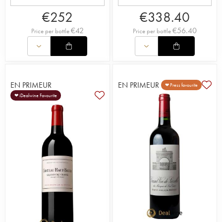
€
252
€
338.40
€
42
€
56.40
Price per bottle
Price per bottle
EN PRIMEUR
EN PRIMEUR
❤ Press favourite
❤ iDealwine Favourite