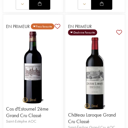
EN PRIMEUR
EN PRIMEUR
❤ Press favourite
❤ iDealwine Favourite
Cos d'Estournel 2ème
Château Laroque Grand
Grand Cru Classé
Cru Classé
Saint-Estèphe AOC
Saint-Émilion Grand Cru AOC