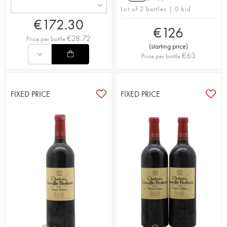
Lot of 2 bottles | 0 bid
€
172.30
€
126
€
28.72
Price per bottle
(
starting price
)
€
63
Price per bottle
FIXED PRICE
FIXED PRICE