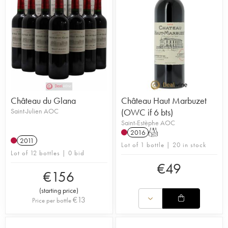
Château du Glana
Château Haut Marbuzet
Saint-Julien AOC
(OWC if 6 bts)
Saint-Estèphe AOC
2016
T
2011
Lot of 1 bottle | 20 in stock
Lot of 12 bottles | 0 bid
€
49
€
156
(
starting price
)
€
13
Price per bottle