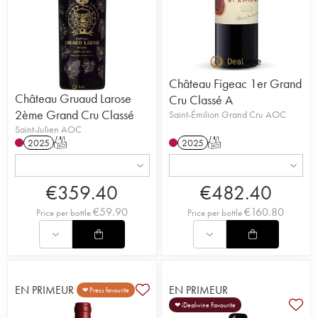
Château Figeac 1er Grand
Château Gruaud Larose
Cru Classé A
2ème Grand Cru Classé
Saint-Émilion Grand Cru AOC
Saint-Julien AOC
2025
T
2025
T
€
359.40
€
482.40
€
59.90
€
160.80
Price per bottle
Price per bottle
EN PRIMEUR
EN PRIMEUR
❤ Press favourite
❤ iDealwine Favourite