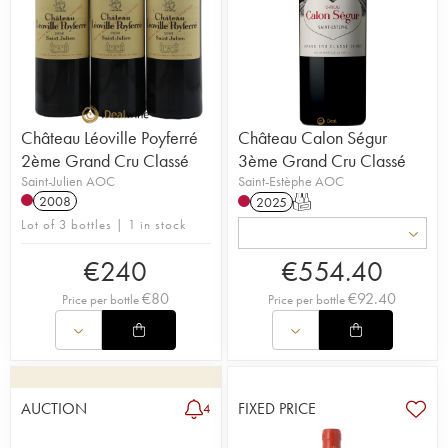
Château Léoville Poyferré
Château Calon Ségur
2ème Grand Cru Classé
3ème Grand Cru Classé
Saint-Julien AOC
Saint-Estèphe AOC
2008
2025
T
Lot of 3 bottles | 1 in stock
€
240
€
554.40
€
80
€
92.40
Price per bottle
Price per bottle
AUCTION
FIXED PRICE
4