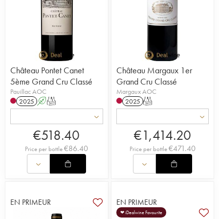
Château Pontet Canet
Château Margaux 1er
5ème Grand Cru Classé
Grand Cru Classé
Pauillac AOC
Margaux AOC
2025
A
T
2025
T
€
518.40
€
1,414.20
€
86.40
€
471.40
Price per bottle
Price per bottle
EN PRIMEUR
EN PRIMEUR
❤ iDealwine Favourite