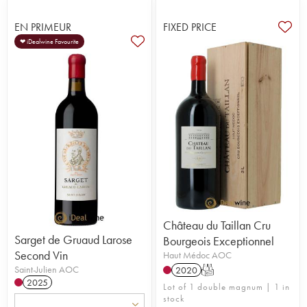
EN PRIMEUR
FIXED PRICE
❤ iDealwine Favourite
Château du Taillan Cru
Sarget de Gruaud Larose
Bourgeois Exceptionnel
Second Vin
Haut Médoc AOC
Saint-Julien AOC
2020
T
2025
Lot of 1 double magnum | 1 in
stock