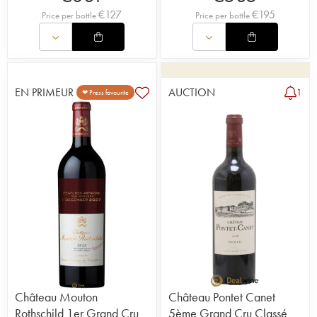
€
127
€
195
Price per bottle
Price per bottle
EN PRIMEUR
AUCTION
1
❤ Press favourite
Château Mouton
Château Pontet Canet
Rothschild 1er Grand Cru
5ème Grand Cru Classé