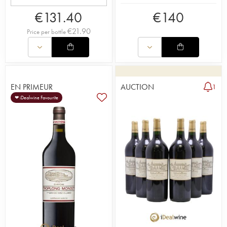
€
131.40
€
140
€
21.90
Price per bottle
EN PRIMEUR
AUCTION
1
❤ iDealwine Favourite