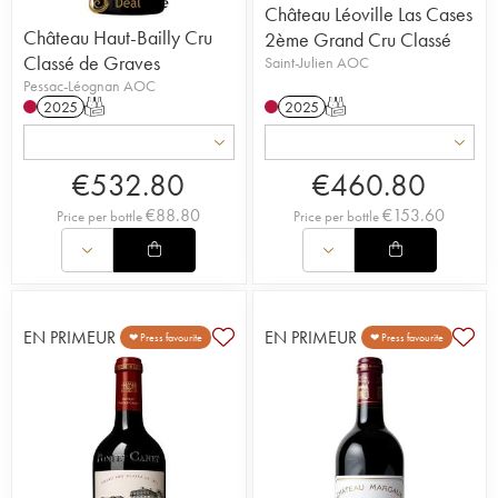
Château Léoville Las Cases
Château Haut-Bailly Cru
2ème Grand Cru Classé
Classé de Graves
Saint-Julien AOC
Pessac-Léognan AOC
2025
T
2025
T
€
532.80
€
460.80
€
88.80
€
153.60
Price per bottle
Price per bottle
EN PRIMEUR
EN PRIMEUR
❤ Press favourite
❤ Press favourite