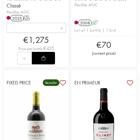
Classé
Pauillac AOC
Pauillac AOC
2025
T
2008
A
Lot of 1 bottle | 1 bid
€
1,275
€
70
€
425
Price per bottle
(
current price
)
FIXED PRICE
EN PRIMEUR
Bestseller