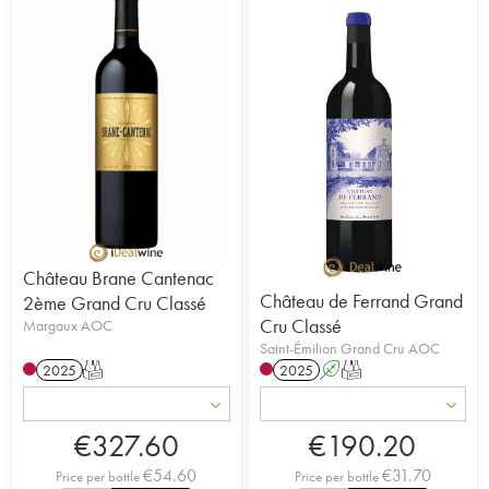
Château Brane Cantenac
Château de Ferrand Grand
2ème Grand Cru Classé
Cru Classé
Margaux AOC
Saint-Émilion Grand Cru AOC
2025
T
2025
A
T
€
327.60
€
190.20
€
54.60
€
31.70
Price per bottle
Price per bottle