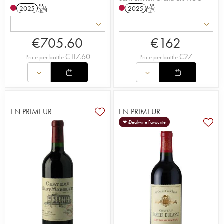
2025
T
2025
T
€
705.60
€
162
€
117.60
€
27
Price per bottle
Price per bottle
EN PRIMEUR
EN PRIMEUR
❤ iDealwine Favourite