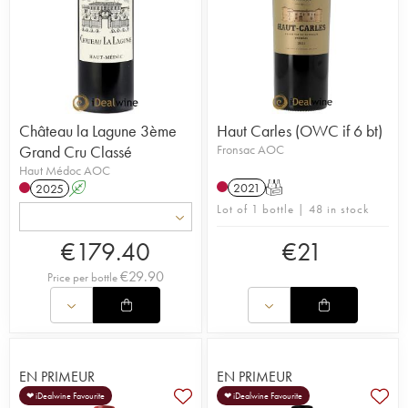
Château la Lagune 3ème
Haut Carles (OWC if 6 bt)
Grand Cru Classé
Fronsac AOC
Haut Médoc AOC
2021
T
2025
A
Lot of 1 bottle | 48 in stock
€
179.40
€
21
€
29.90
Price per bottle
EN PRIMEUR
EN PRIMEUR
❤ iDealwine Favourite
❤ iDealwine Favourite