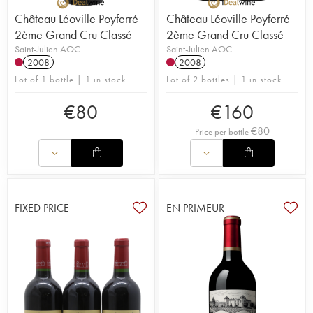
Château Léoville Poyferré
Château Léoville Poyferré
2ème Grand Cru Classé
2ème Grand Cru Classé
Saint-Julien AOC
Saint-Julien AOC
2008
2008
Lot of 1 bottle | 1 in stock
Lot of 2 bottles | 1 in stock
€
80
€
160
€
80
Price per bottle
FIXED PRICE
EN PRIMEUR