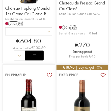
Château de Pressac Grand
Château Troplong Mondot
Cru Classé
1er Grand Cru Classé B
Saint-Émilion Grand Cru AOC
Saint-Émilion Grand Cru AOC
2025
T
2016
T
Lot of 6 magnums | 0 bid
€
604.80
€
270
€
100.80
Price per bottle
(
starting price
)
€
45
Price per bottle
€
18.90
| Buy 6, get 10%
EN PRIMEUR
FIXED PRICE