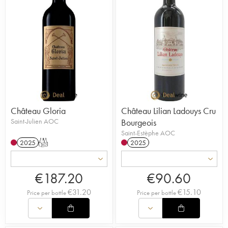
Château Gloria
Château Lilian Ladouys Cru
Saint-Julien AOC
Bourgeois
Saint-Estèphe AOC
2025
T
2025
€
187.20
€
90.60
€
31.20
€
15.10
Price per bottle
Price per bottle