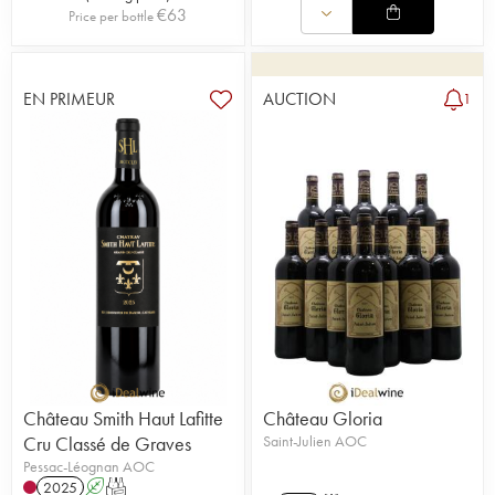
€
63
Price per bottle
EN PRIMEUR
AUCTION
1
Château Smith Haut Lafitte
Château Gloria
Cru Classé de Graves
Saint-Julien AOC
Pessac-Léognan AOC
2025
A
T