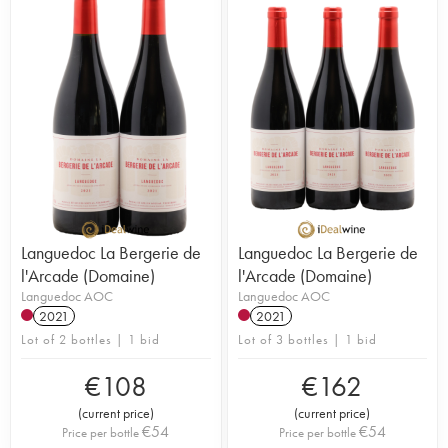
Languedoc La Bergerie de
Languedoc La Bergerie de
l'Arcade (Domaine)
l'Arcade (Domaine)
Languedoc AOC
Languedoc AOC
2021
2021
Lot of 2 bottles | 1 bid
Lot of 3 bottles | 1 bid
€
108
€
162
(
current price
)
(
current price
)
€
54
€
54
Price per bottle
Price per bottle