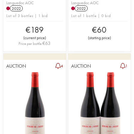
Languedoc AOC
Languedoc AOC
2022
2022
Lot of 3 bottles | 1 bid
Lot of 1 bottle | 0 bid
€
189
€
60
(
current price
)
(
starting price
)
€
63
Price per bottle
AUCTION
AUCTION
4
1