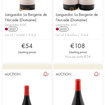
Languedoc La Bergerie de
Languedoc La Bergerie de
l'Arcade (Domaine)
l'Arcade (Domaine)
Languedoc AOC
Languedoc AOC
2021
2021
Lot of 1 bottle | 0 bid
Lot of 2 bottles | 0 bid
€
54
€
108
(
starting price
)
(
starting price
)
€
54
Price per bottle
AUCTION
AUCTION
1
1