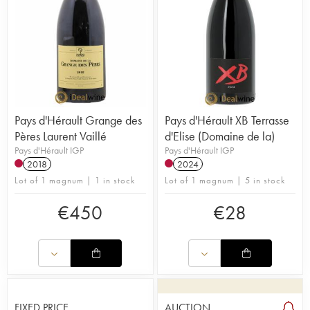
Pays d'Hérault Grange des
Pays d'Hérault XB Terrasse
Pères Laurent Vaillé
d'Elise (Domaine de la)
Pays d'Hérault IGP
Pays d'Hérault IGP
2018
2024
Lot of 1 magnum | 1 in stock
Lot of 1 magnum | 5 in stock
€
450
€
28
FIXED PRICE
AUCTION