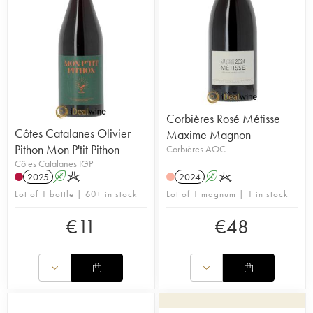
Corbières Rosé Métisse
Côtes Catalanes Olivier
Maxime Magnon
Pithon Mon P'tit Pithon
Corbières AOC
Côtes Catalanes IGP
2025
A
K
2024
A
K
Lot of 1 bottle | 60+ in stock
Lot of 1 magnum | 1 in stock
€
11
€
48