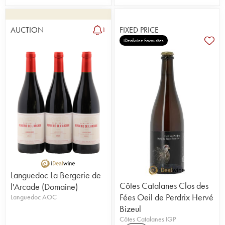
AUCTION
FIXED PRICE
1
iDealwine Favourites
Languedoc La Bergerie de
Côtes Catalanes Clos des
l'Arcade (Domaine)
Fées Oeil de Perdrix Hervé
Languedoc AOC
Bizeul
Côtes Catalanes IGP