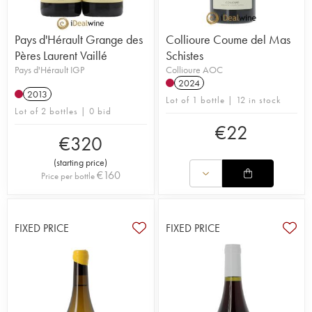
Pays d'Hérault Grange des
Collioure Coume del Mas
Pères Laurent Vaillé
Schistes
Pays d'Hérault IGP
Collioure AOC
2024
2013
Lot of 1 bottle | 12 in stock
Lot of 2 bottles | 0 bid
€
22
€
320
(
starting price
)
€
160
Price per bottle
FIXED PRICE
FIXED PRICE