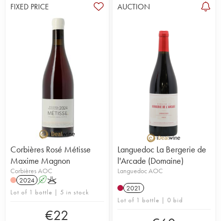
FIXED PRICE
AUCTION
Corbières Rosé Métisse
Languedoc La Bergerie de
Maxime Magnon
l'Arcade (Domaine)
Corbières AOC
Languedoc AOC
2024
A
K
2021
Lot of 1 bottle | 5 in stock
Lot of 1 bottle | 0 bid
€
22