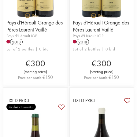
Pays d'Hérault Grange des
Pays d'Hérault Grange des
Pères Laurent Vaillé
Pères Laurent Vaillé
Pays d'Hérault IGP
Pays d'Hérault IGP
2018
2018
Lot of 2 bottles | 0 bid
Lot of 2 bottles | 0 bid
€
300
€
300
(
starting price
)
(
starting price
)
€
150
€
150
Price per bottle
Price per bottle
FIXED PRICE
FIXED PRICE
iDealwine Favourites