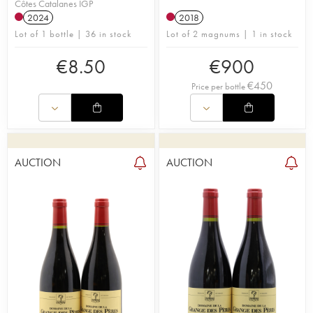
Côtes Catalanes IGP
2024
2018
Lot of 1 bottle | 36 in stock
Lot of 2 magnums | 1 in stock
€
8.50
€
900
€
450
Price per bottle
AUCTION
AUCTION