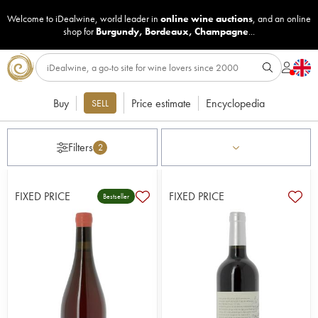
Welcome to iDealwine, world leader in
online wine auctions
, and an online
shop for
Burgundy
,
Bordeaux
,
Champagne
...
Buy
Price estimate
Encyclopedia
SELL
Filters
2
FIXED PRICE
FIXED PRICE
Bestseller