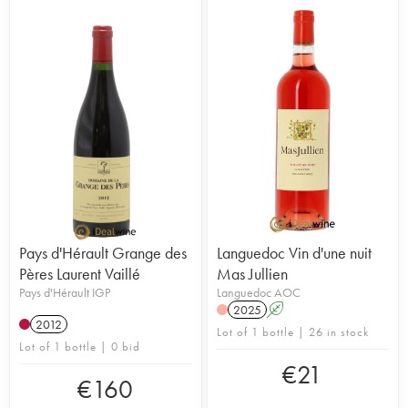
Pays d'Hérault Grange des
Languedoc Vin d'une nuit
Pères Laurent Vaillé
Mas Jullien
Pays d'Hérault IGP
Languedoc AOC
2025
A
2012
Lot of 1 bottle | 26 in stock
Lot of 1 bottle | 0 bid
€
21
€
160