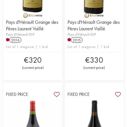
Pays d'Hérault Grange des
Pays d'Hérault Grange des
Pères Laurent Vaillé
Pères Laurent Vaillé
Pays d'Hérault IGP
Pays d'Hérault IGP
2016
2015
Lot of 1 magnum | 1 bid
Lot of 1 magnum | 1 bid
€
320
€
330
(
current price
)
(
current price
)
FIXED PRICE
FIXED PRICE