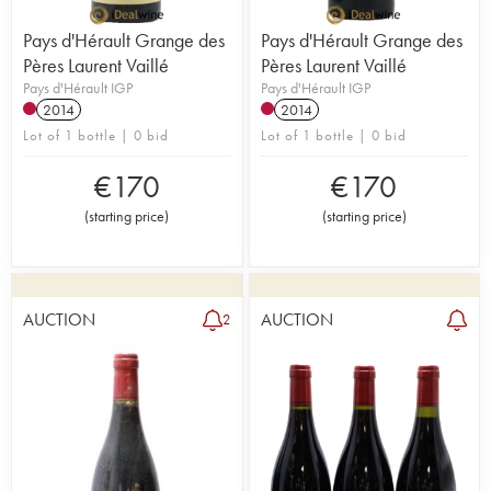
Pays d'Hérault Grange des
Pays d'Hérault Grange des
Pères Laurent Vaillé
Pères Laurent Vaillé
Pays d'Hérault IGP
Pays d'Hérault IGP
2014
2014
Lot of 1 bottle | 0 bid
Lot of 1 bottle | 0 bid
€
170
€
170
(
starting price
)
(
starting price
)
AUCTION
AUCTION
2