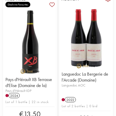
iDealwine Favourites
Languedoc La Bergerie de
Pays d'Hérault XB Terrasse
l'Arcade (Domaine)
d'Elise (Domaine de la)
Languedoc AOC
Pays d'Hérault IGP
2024
2022
Lot of 1 bottle | 22 in stock
Lot of 2 bottles | 0 bid
€
13.50