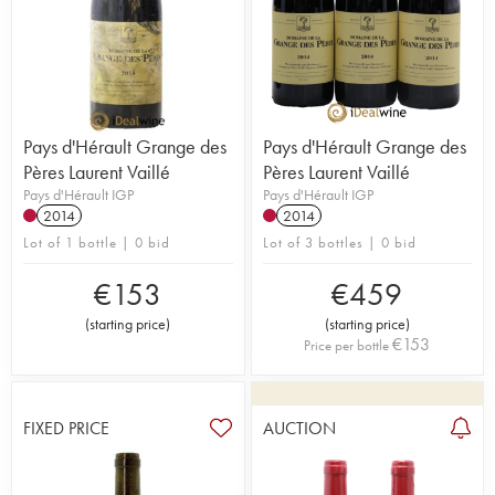
Pays d'Hérault Grange des
Pays d'Hérault Grange des
Pères Laurent Vaillé
Pères Laurent Vaillé
Pays d'Hérault IGP
Pays d'Hérault IGP
2014
2014
Lot of 1 bottle | 0 bid
Lot of 3 bottles | 0 bid
€
153
€
459
(
starting price
)
(
starting price
)
€
153
Price per bottle
FIXED PRICE
AUCTION