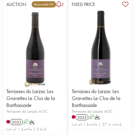
AUCTION
FIXED PRICE
2
Recoverable VAT
Terrasses du Larzac Les
Terrasses du Larzac Les
Gravettes Le Clos de la
Gravettes Le Clos de la
Barthassade
Barthassade
Terrasses du Larzac AOC
Terrasses du Larzac AOC
2023
A
K
2023
A
K
Lot of 1 bottle | 27 in stock
Lot of 1 bottle | 0 bid