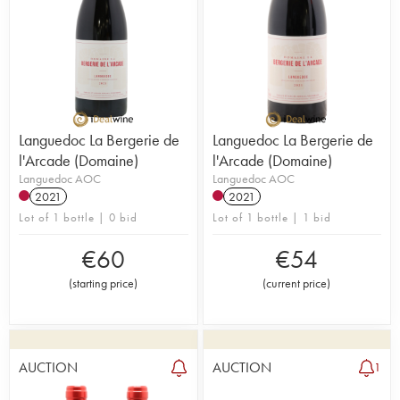
Languedoc La Bergerie de
Languedoc La Bergerie de
l'Arcade (Domaine)
l'Arcade (Domaine)
Languedoc AOC
Languedoc AOC
2021
2021
Lot of 1 bottle | 0 bid
Lot of 1 bottle | 1 bid
€
60
€
54
(
starting price
)
(
current price
)
AUCTION
AUCTION
1