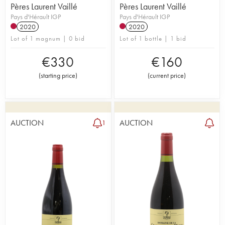
Pères Laurent Vaillé
Pères Laurent Vaillé
Pays d'Hérault IGP
Pays d'Hérault IGP
2020
2020
Lot of 1 magnum | 0 bid
Lot of 1 bottle | 1 bid
€
330
€
160
(
starting price
)
(
current price
)
AUCTION
AUCTION
1