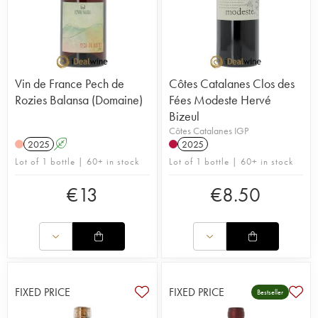
Vin de France Pech de
Côtes Catalanes Clos des
Rozies Balansa (Domaine)
Fées Modeste Hervé
Bizeul
Côtes Catalanes IGP
2025
A
2025
Lot of 1 bottle | 60+ in stock
Lot of 1 bottle | 60+ in stock
€
13
€
8.50
FIXED PRICE
FIXED PRICE
Bestseller