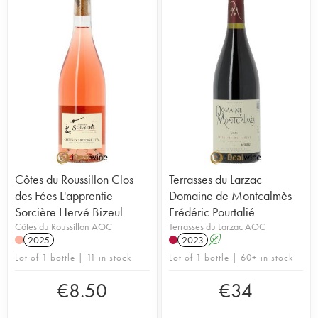
Côtes du Roussillon Clos
Terrasses du Larzac
des Fées L'apprentie
Domaine de Montcalmès
Sorcière Hervé Bizeul
Frédéric Pourtalié
Côtes du Roussillon AOC
Terrasses du Larzac AOC
2025
2023
A
Lot of 1 bottle | 11 in stock
Lot of 1 bottle | 60+ in stock
€
8.50
€
34