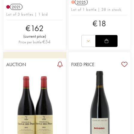
2025
2021
Lot of 1 bottle | 38 in stock
Lot of 3 bottles | 1 bid
€
18
€
162
(
current price
)
€
54
Price per bottle
AUCTION
FIXED PRICE