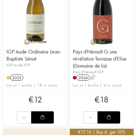
IGP Aude Ordinaire Jean-
Pays d'Hérault G une
Baptiste Sénat
révélation Terrasse d'Elise
IGP Aude IGP
(Domaine de la)
Pays d'Hérault IGP
2025
2024
A
Lot of 1 bottle | 19 in stock
Lot of 1 bottle | 4 in stock
€
12
€
18
€
17.10
| Buy 6, get 10%