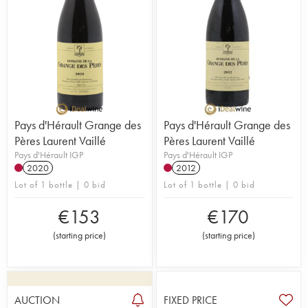
Pays d'Hérault Grange des
Pays d'Hérault Grange des
Pères Laurent Vaillé
Pères Laurent Vaillé
Pays d'Hérault IGP
Pays d'Hérault IGP
2020
2012
Lot of 1 bottle | 0 bid
Lot of 1 bottle | 0 bid
€
153
€
170
(
starting price
)
(
starting price
)
AUCTION
FIXED PRICE