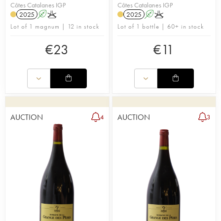
Côtes Catalanes IGP
Côtes Catalanes IGP
2025
A
K
2025
A
K
Lot of 1 magnum | 12 in stock
Lot of 1 bottle | 60+ in stock
€
23
€
11
AUCTION
AUCTION
4
3