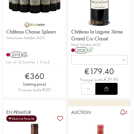
Château Chasse Spleen
Château la Lagune 3ème
Moulis-en-Médoc AOC
Grand Cru Classé
Haut Médoc AOC
2025
A
2015
T
Lot of 12 bottles | 0 bid
€
179.40
€
360
€
29.90
Price per bottle
(
starting price
)
€
30
Price per bottle
EN PRIMEUR
AUCTION
2
❤ iDealwine Favourite