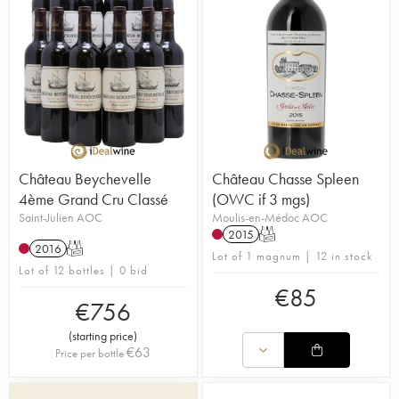
Château Beychevelle
Château Chasse Spleen
4ème Grand Cru Classé
(OWC if 3 mgs)
Saint-Julien AOC
Moulis-en-Médoc AOC
2015
T
2016
T
Lot of 1 magnum | 12 in stock
Lot of 12 bottles | 0 bid
€
85
€
756
(
starting price
)
€
63
Price per bottle