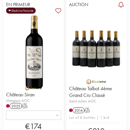
EN PRIMEUR
AUCTION
❤ iDealwine Favourite
Château Talbot 4ème
Château Siran
Grand Cru Classé
Margaux AOC
Saint-Julien AOC
2025
T
2014
T
Lot of 6 bottles | 1 bid
€
174