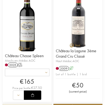
Château la Lagune 3ème
Château Chasse Spleen
Grand Cru Classé
Moulis-en-Médoc AOC
Haut Médoc AOC
2025
T
2009
A
Lot of 1 bottle | 1 bid
€
165
€
50
€
27.50
Price per bottle
(
current price
)