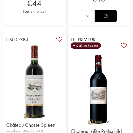
€
44
(
current price
)
FIXED PRICE
EN PRIMEUR
❤ iDealwine Favourite
Château Chasse Spleen
Château Lafite Rothschild
Moulis-en-Médoc AOC