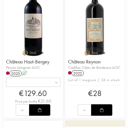
Château Haut-Bergey
Château Reynon
Pessac-Léognan AOC
Cadillac Côtes de Bordeaux AOC
2022
2025
A
Lot of 1 magnum | 24 in stock
€
129.60
€
28
€
21.60
Price per bottle