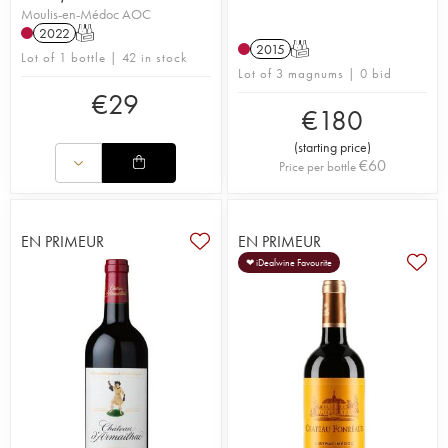
Moulis-en-Médoc AOC
2022
T
2015
T
Lot of 1 bottle | 42 in stock
Lot of 3 magnums | 0 bid
€
29
€
180
(
starting price
)
€
60
Price per bottle
EN PRIMEUR
EN PRIMEUR
❤ iDealwine Favourite