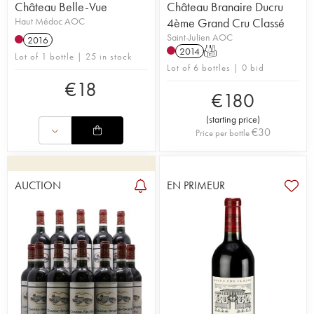
Château Belle-Vue
Château Branaire Ducru
Haut Médoc AOC
4ème Grand Cru Classé
Saint-Julien AOC
2016
2014
T
Lot of 1 bottle | 25 in stock
Lot of 6 bottles | 0 bid
€
18
€
180
(
starting price
)
€
30
Price per bottle
AUCTION
EN PRIMEUR