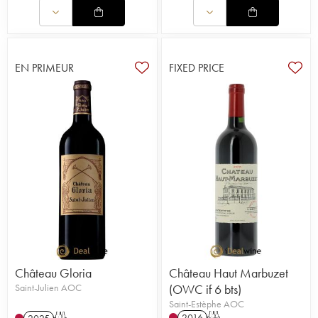
EN PRIMEUR
FIXED PRICE
Château Gloria
Château Haut Marbuzet
Saint-Julien AOC
(OWC if 6 bts)
Saint-Estèphe AOC
2016
T