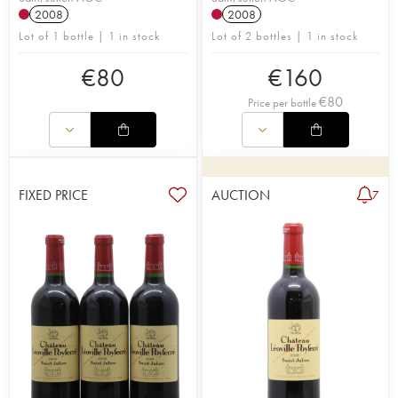
2008
2008
Lot of 1 bottle | 1 in stock
Lot of 2 bottles | 1 in stock
€
80
€
160
€
80
Price per bottle
FIXED PRICE
AUCTION
7