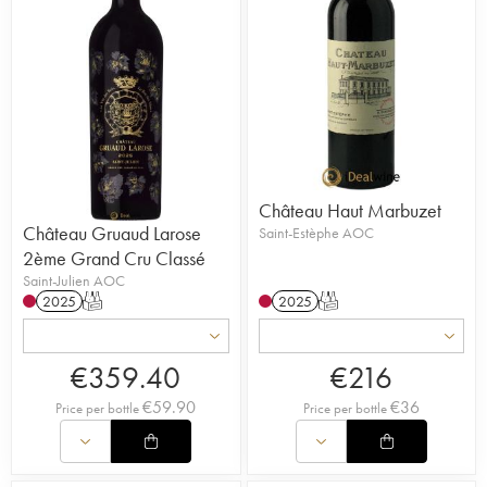
Château Haut Marbuzet
Château Gruaud Larose
Saint-Estèphe AOC
2ème Grand Cru Classé
Saint-Julien AOC
2025
T
2025
T
€
359.40
€
216
€
59.90
€
36
Price per bottle
Price per bottle