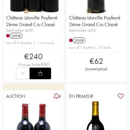
Château Léoville Poyferré
Château Léoville Poyferré
2ème Grand Cru Classé
2ème Grand Cru Classé
Saint-Julien AOC
Saint-Julien AOC
2008
2008
Lot of 3 bottles | 1 in stock
Lot of 1 bottle | 15 bids
€
240
€
62
€
80
Price per bottle
(
current price
)
AUCTION
EN PRIMEUR
8