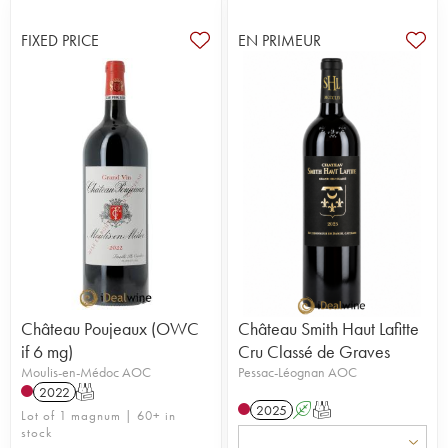
FIXED PRICE
EN PRIMEUR
Château Poujeaux (OWC
Château Smith Haut Lafitte
if 6 mg)
Cru Classé de Graves
Moulis-en-Médoc AOC
Pessac-Léognan AOC
2022
T
2025
A
T
Lot of 1 magnum | 60+ in
stock