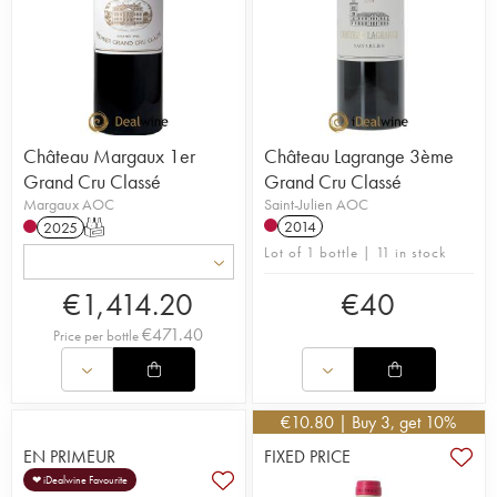
Château Margaux 1er
Château Lagrange 3ème
Grand Cru Classé
Grand Cru Classé
Margaux AOC
Saint-Julien AOC
2014
2025
T
Lot of 1 bottle | 11 in stock
€
1,414.20
€
40
€
471.40
Price per bottle
€
10.80
| Buy 3, get 10%
EN PRIMEUR
FIXED PRICE
❤ iDealwine Favourite