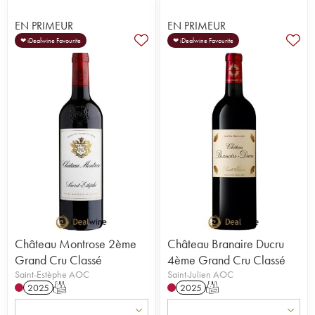
EN PRIMEUR
EN PRIMEUR
❤ iDealwine Favourite
❤ iDealwine Favourite
Château Montrose 2ème
Château Branaire Ducru
Grand Cru Classé
4ème Grand Cru Classé
Saint-Estèphe AOC
Saint-Julien AOC
2025
T
2025
T