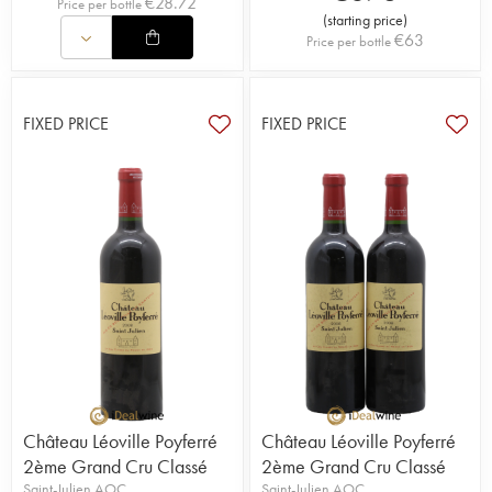
€
28.72
Price per bottle
(
starting price
)
€
63
Price per bottle
FIXED PRICE
FIXED PRICE
Château Léoville Poyferré
Château Léoville Poyferré
2ème Grand Cru Classé
2ème Grand Cru Classé
Saint-Julien AOC
Saint-Julien AOC