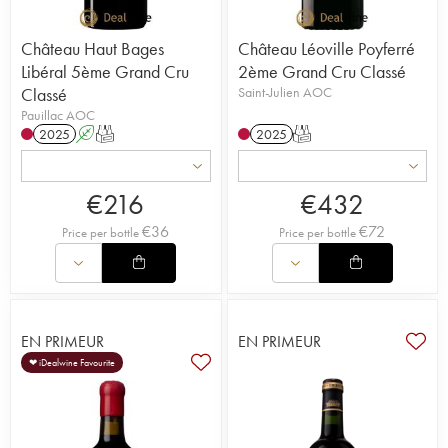
Château Haut Bages
Château Léoville Poyferré
Libéral 5ème Grand Cru
2ème Grand Cru Classé
Classé
Saint-Julien AOC
Pauillac AOC
2025
A
T
2025
T
€
216
€
432
€
36
€
72
Price per bottle
Price per bottle
EN PRIMEUR
EN PRIMEUR
❤ iDealwine Favourite