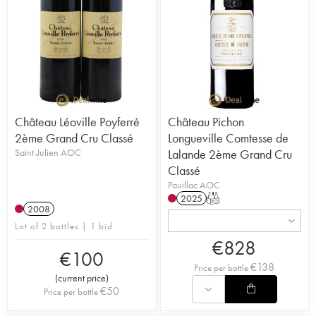
Château Léoville Poyferré
Château Pichon
2ème Grand Cru Classé
Longueville Comtesse de
Saint-Julien AOC
Lalande 2ème Grand Cru
Classé
Pauillac AOC
2025
T
2008
Lot of 2 bottles | 1 bid
€
828
€
100
€
138
Price per bottle
(
current price
)
€
50
Price per bottle