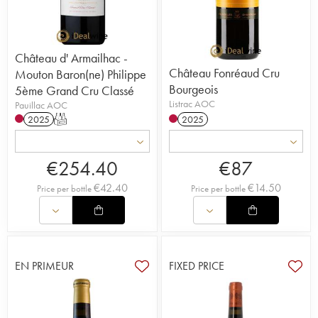
Château d' Armailhac -
Château Fonréaud Cru
Mouton Baron(ne) Philippe
Bourgeois
5ème Grand Cru Classé
Listrac AOC
Pauillac AOC
2025
T
2025
€
254.40
€
87
€
42.40
€
14.50
Price per bottle
Price per bottle
EN PRIMEUR
FIXED PRICE