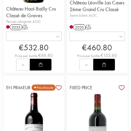
Château Léoville Las Cases
Château Haut-Bailly Cru
2ème Grand Cru Classé
Classé de Graves
Saint-Julien AOC
Pessac-Léognan AOC
2025
T
2025
T
€
532.80
€
460.80
€
88.80
€
153.60
Price per bottle
Price per bottle
EN PRIMEUR
FIXED PRICE
❤ Press favourite