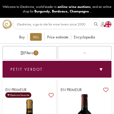
Welcome to iDealwine, world leader in
online wine auctions
, and an online
shop for
Burgundy
,
Bordeaux
,
Champagne
...
Buy
Price estimate
Encyclopedia
SELL
Filters
1
▼
PETIT VERDOT
EN PRIMEUR
EN PRIMEUR
❤ iDealwine Favourite