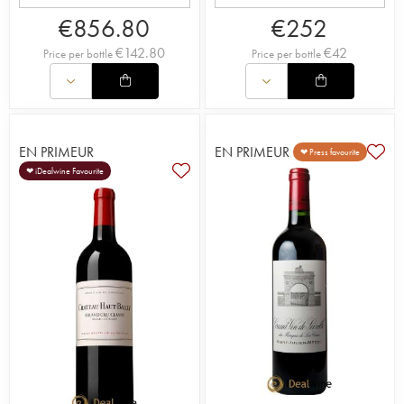
€
856.80
€
252
€
142.80
€
42
Price per bottle
Price per bottle
EN PRIMEUR
EN PRIMEUR
❤ Press favourite
❤ iDealwine Favourite