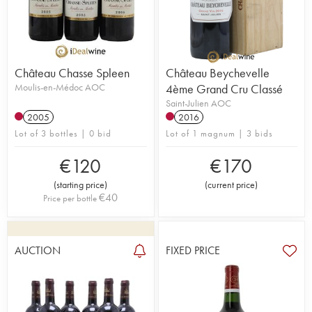
Château Chasse Spleen
Château Beychevelle
Moulis-en-Médoc AOC
4ème Grand Cru Classé
Saint-Julien AOC
2005
2016
Lot of 3 bottles | 0 bid
Lot of 1 magnum | 3 bids
€
120
€
170
(
starting price
)
(
current price
)
€
40
Price per bottle
AUCTION
FIXED PRICE