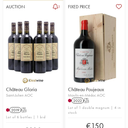
AUCTION
FIXED PRICE
1
Château Gloria
Château Poujeaux
Saint-Julien AOC
Moulis-en-Médoc AOC
2022
T
Lot of 1 double magnum | 4 in
2019
T
stock
Lot of 6 bottles | 1 bid
€
150