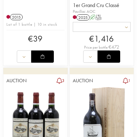
1er Grand Cru Classé
Pauillac AOC
2015
2025
A
T
Lot of 1 bottle | 10 in stock
€
39
€
1,416
€
472
Price per bottle
AUCTION
AUCTION
3
1