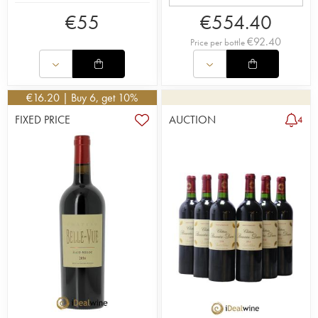
€
55
€
554.40
€
92.40
Price per bottle
€
16.20
| Buy 6, get 10%
FIXED PRICE
AUCTION
4