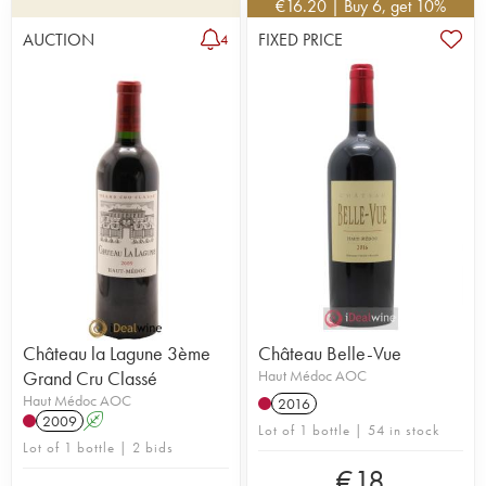
€
16.20
| Buy 6, get 10%
AUCTION
FIXED PRICE
4
Château la Lagune 3ème
Château Belle-Vue
Grand Cru Classé
Haut Médoc AOC
Haut Médoc AOC
2016
2009
A
Lot of 1 bottle | 54 in stock
Lot of 1 bottle | 2 bids
€
18