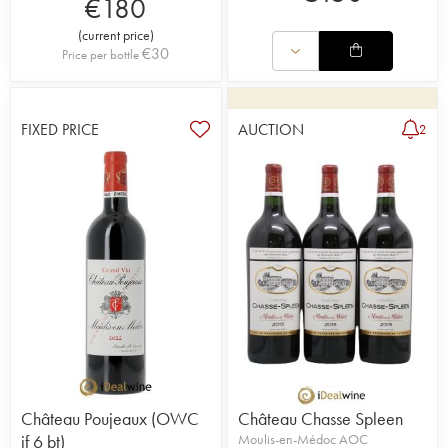
€
180
(
current price
)
€
30
Price per bottle
FIXED PRICE
AUCTION
2
Château Poujeaux (OWC
Château Chasse Spleen
if 6 bt)
Moulis-en-Médoc AOC