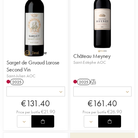
Château Meyney
Sarget de Gruaud Larose
Saint-Estèphe AOC
Second Vin
Saint-Julien AOC
2025
2025
T
€
131.40
€
161.40
€
21.90
€
26.90
Price per bottle
Price per bottle