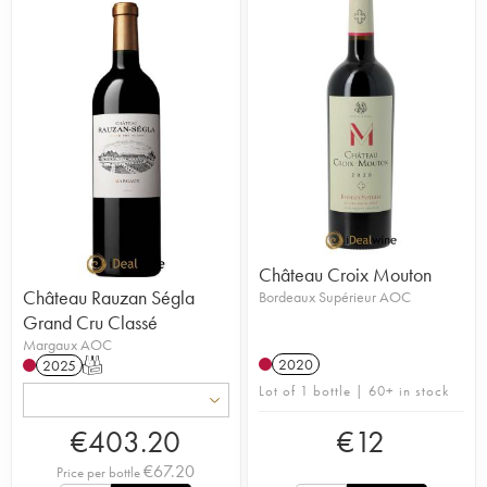
Château Croix Mouton
Château Rauzan Ségla
Bordeaux Supérieur AOC
Grand Cru Classé
Margaux AOC
2020
2025
T
Lot of 1 bottle | 60+ in stock
€
403.20
€
12
€
67.20
Price per bottle