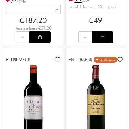
2025
T
Lot of 1 bottle | 20 in stock
€
187.20
€
49
€
31.20
Price per bottle
EN PRIMEUR
EN PRIMEUR
❤ Press favourite