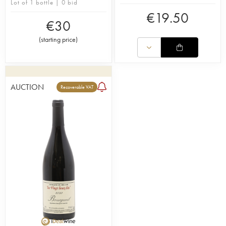
Lot of 1 bottle | 0 bid
€
19.50
€
30
(
starting price
)
AUCTION
Recoverable VAT