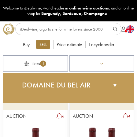
Welcome to iDealwine, world leader in
online wine auctions
, and an online
shop for
Burgundy
,
Bordeaux
,
Champagne
...
Buy
Price estimate
Encyclopedia
SELL
Filters
1
DOMAINE DU BEL AIR
▼
It was in 1995 when the owner Pierre Gauthier
produced his first vintage in this domain of the
Loire valley. Over time, he achieved a solid
AUCTION
AUCTION
6
4
reputation thanks to his work and his profound
wines. Today he is assisted by his son Rodolphe
and both insist on applying methods which respect