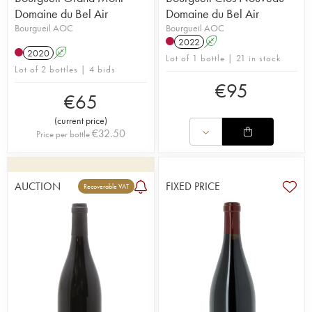
Domaine du Bel Air
Domaine du Bel Air
Bourgueil AOC
Bourgueil AOC
2022
A
2020
A
Lot of 1 bottle | 21 in stock
Lot of 2 bottles | 4 bids
€
95
€
65
(
current price
)
€
32.50
Price per bottle
AUCTION
FIXED PRICE
Recoverable VAT