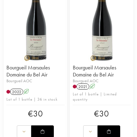
Bourgueil Marsaules
Bourgueil Marsaules
Domaine du Bel Air
Domaine du Bel Air
Bourgueil AOC
Bourgueil AOC
2021
A
2022
A
Lot of 1 bottle | Limited
Lot of 1 bottle | 36 in stock
quantity
€
30
€
30