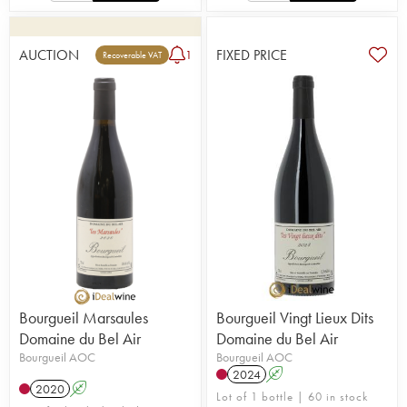
AUCTION
FIXED PRICE
1
Recoverable VAT
Bourgueil Marsaules
Bourgueil Vingt Lieux Dits
Domaine du Bel Air
Domaine du Bel Air
Bourgueil AOC
Bourgueil AOC
2024
A
2020
A
Lot of 1 bottle | 60 in stock