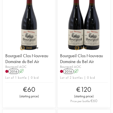
the environment.
Bourgueil Clos Nouveau
Bourgueil Clos Nouveau
Domaine du Bel Air
Domaine du Bel Air
Bourgueil AOC
Bourgueil AOC
2016
A
2016
A
Lot of 1 bottle | 0 bid
Lot of 2 bottles | 0 bid
€
60
€
120
(
starting price
)
(
starting price
)
€
60
Price per bottle