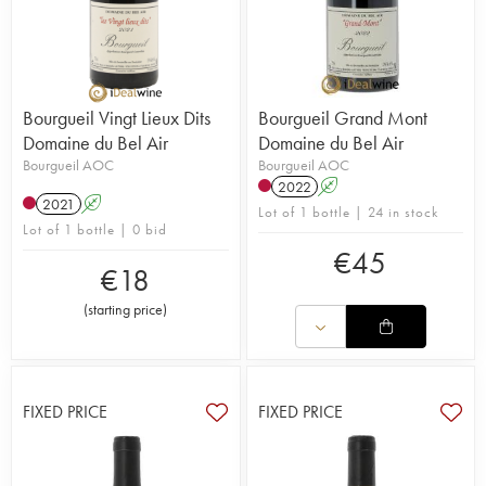
Bourgueil Vingt Lieux Dits
Bourgueil Grand Mont
Domaine du Bel Air
Domaine du Bel Air
Bourgueil AOC
Bourgueil AOC
2022
A
2021
A
Lot of 1 bottle | 24 in stock
Lot of 1 bottle | 0 bid
€
45
€
18
(
starting price
)
FIXED PRICE
FIXED PRICE