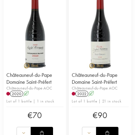
Châteauneuf-du-Pape red since the beginning of
her winemaking career. Her wines reflect the
appellation's warm, well-drained and sunny terroir
to perfection, and are therefore imbued with
candied, chocolatey and empyreumatic notes.
Thanks to this determined woman's endeavours,
this sustainably-run property is one of the top
names in the appellation.
Châteauneuf-du-Pape
Châteauneuf-du-Pape
Domaine Saint-Préfert
Domaine Saint-Préfert
Châteauneuf-du-Pape AOC
Châteauneuf-du-Pape AOC
2020
A
2022
A
Lot of 1 bottle | 1 in stock
Lot of 1 bottle | 21 in stock
€
70
€
90