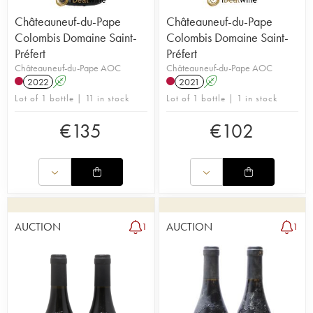
Châteauneuf-du-Pape
Châteauneuf-du-Pape
Colombis Domaine Saint-
Colombis Domaine Saint-
Préfert
Préfert
Châteauneuf-du-Pape AOC
Châteauneuf-du-Pape AOC
2022
A
2021
A
Lot of 1 bottle | 11 in stock
Lot of 1 bottle | 1 in stock
€
135
€
102
AUCTION
AUCTION
1
1