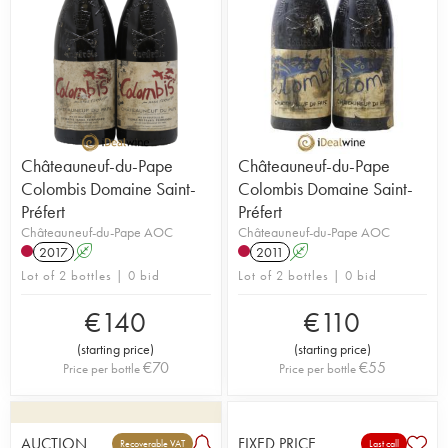
Châteauneuf-du-Pape
Châteauneuf-du-Pape
Colombis Domaine Saint-
Colombis Domaine Saint-
Préfert
Préfert
Châteauneuf-du-Pape AOC
Châteauneuf-du-Pape AOC
2017
A
2011
A
Lot of 2 bottles | 0 bid
Lot of 2 bottles | 0 bid
€
140
€
110
(
starting price
)
(
starting price
)
€
70
€
55
Price per bottle
Price per bottle
AUCTION
FIXED PRICE
Recoverable VAT
Last call