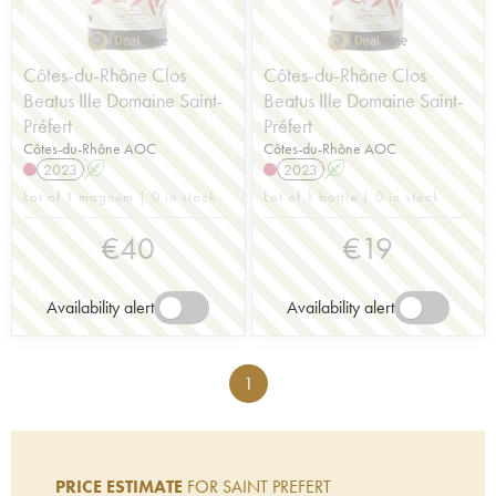
Côtes-du-Rhône Clos
Côtes-du-Rhône Clos
Beatus Ille Domaine Saint-
Beatus Ille Domaine Saint-
Préfert
Préfert
Côtes-du-Rhône AOC
Côtes-du-Rhône AOC
2023
A
2023
A
Lot of 1 magnum | 0 in stock
Lot of 1 bottle | 0 in stock
€
40
€
19
Availability alert
Availability alert
1
PRICE ESTIMATE
FOR SAINT PREFERT