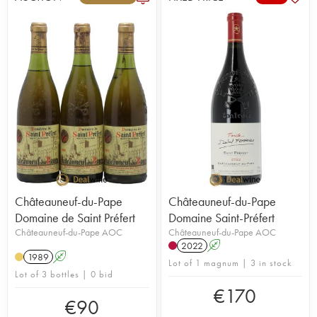
Châteauneuf-du-Pape
Châteauneuf-du-Pape
Domaine de Saint Préfert
Domaine Saint-Préfert
Châteauneuf-du-Pape AOC
Châteauneuf-du-Pape AOC
2022
A
1989
A
Lot of 1 magnum | 3 in stock
Lot of 3 bottles | 0 bid
€
170
€
90