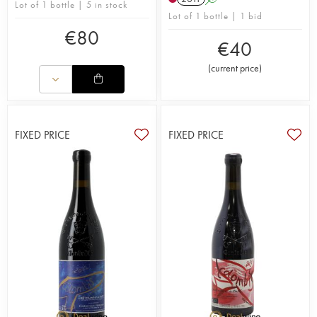
Lot of 1 bottle | 5 in stock
Lot of 1 bottle | 1 bid
€
80
€
40
(
current price
)
FIXED PRICE
FIXED PRICE