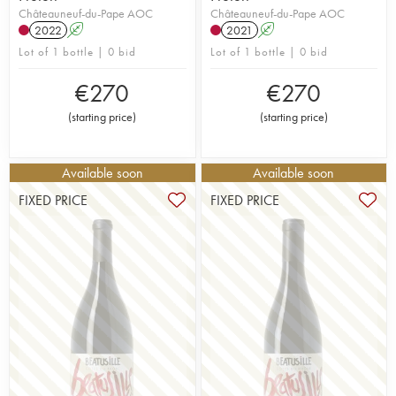
Châteauneuf-du-Pape AOC
Châteauneuf-du-Pape AOC
2022
A
2021
A
Lot of 1 bottle | 0 bid
Lot of 1 bottle | 0 bid
€
270
€
270
(
starting price
)
(
starting price
)
Available soon
Available soon
FIXED PRICE
FIXED PRICE