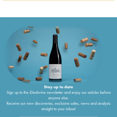
Domaine Saint-Préfert
2019
Châteauneuf-du-Pape Domaine Saint-Préfert
€
35
2019
Châteauneuf-du-Pape Collection Charles Giraud
€
73
Domaine Saint-Préfert
2018
Châteauneuf-du-Pape Domaine Saint-Préfert
€
45
2018
Châteauneuf-du-Pape Domaine de Saint Préfert
€
45
2018
Châteauneuf-du-Pape Colombis Domaine Saint-
€
119
Préfert
2018
Châteauneuf-du-Pape Réserve Auguste Favier
€
56
Domaine Saint-Préfert
2018
Châteauneuf-du-Pape F601 Domaine Saint-
€
400
Préfert
2018
Châteauneuf-du-Pape Collection Charles Giraud
€
83
Stay up to date
Domaine Saint-Préfert
2017
Sign up to the iDealwine newsletter and enjoy our articles before
Châteauneuf-du-Pape Réserve Auguste Favier
€
59
anyone else.
Domaine Saint-Préfert
2017
Receive our new discoveries, exclusive sales, news and analysis
Châteauneuf-du-Pape Domaine de Saint Préfert
€
41
straight to your inbox!
2017