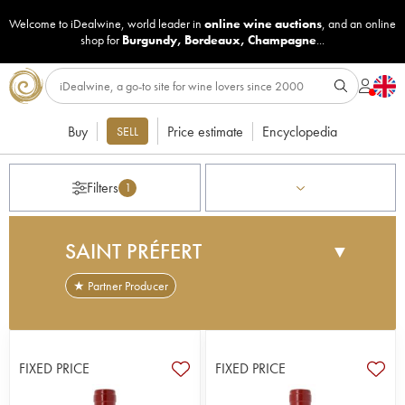
Welcome to iDealwine, world leader in
online wine auctions
, and an online
shop for
Burgundy
,
Bordeaux
,
Champagne
...
Buy
Price estimate
Encyclopedia
SELL
Filters
1
SAINT PRÉFERT
▼
★ Partner Producer
Isabel Ferrando, a former banker, bought
Domaine Saint-Préfert in 2003. The vineyard was
planted in 1930 on gravel and pebble soils on the
FIXED PRICE
FIXED PRICE
southern side of the village of Châteauneuf-du-
Pape. Isabel has been producing three cuvées of