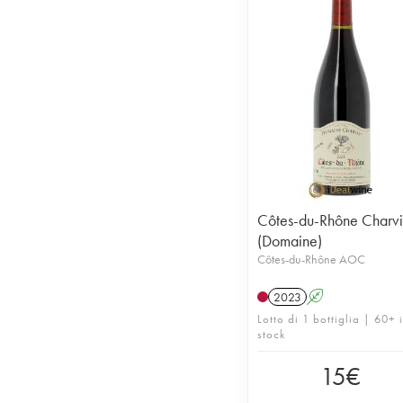
Côtes-du-Rhône Charv
(Domaine)
Côtes-du-Rhône AOC
2023
A
Lotto di 1 bottiglia | 60+ 
stock
15
€