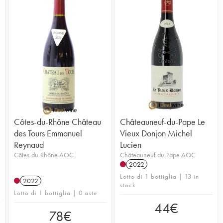
Côtes-du-Rhône Château
Châteauneuf-du-Pape Le
des Tours Emmanuel
Vieux Donjon Michel
Reynaud
Lucien
Côtes-du-Rhône AOC
Châteauneuf-du-Pape AOC
2022
Lotto di 1 bottiglia | 13 in
2022
stock
Lotto di 1 bottiglia | 0 aste
44
€
78
€