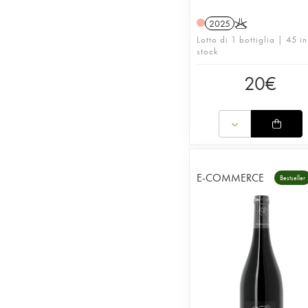
2025
K
Lotto di 1 bottiglia | 45 in
stock
20
€
E-COMMERCE
Bestseller