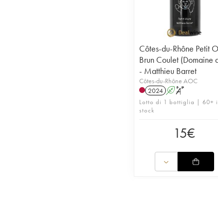
Côtes-du-Rhône Petit O
Brun Coulet (Domaine 
- Matthieu Barret
Côtes-du-Rhône AOC
2024
A
S
Lotto di 1 bottiglia | 60+ 
stock
15
€