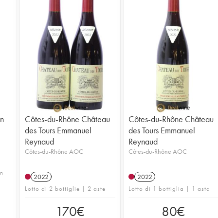
in
Côtes-du-Rhône Château
Côtes-du-Rhône Château
des Tours Emmanuel
des Tours Emmanuel
Reynaud
Reynaud
Côtes-du-Rhône AOC
Côtes-du-Rhône AOC
in
2022
2022
Lotto di 2 bottiglie | 2 aste
Lotto di 1 bottiglia | 1 asta
170
€
80
€