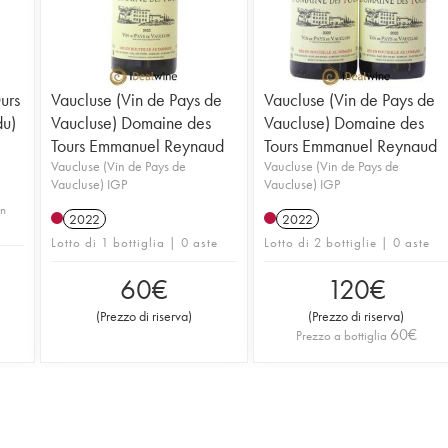
urs
Vaucluse (Vin de Pays de
Vaucluse (Vin de Pays de
du)
Vaucluse) Domaine des
Vaucluse) Domaine des
Tours Emmanuel Reynaud
Tours Emmanuel Reynaud
Vaucluse (Vin de Pays de
Vaucluse (Vin de Pays de
Vaucluse) IGP
Vaucluse) IGP
in
2022
2022
Lotto di 1 bottiglia | 0 aste
Lotto di 2 bottiglie | 0 aste
60
€
120
€
(
Prezzo di riserva
)
(
Prezzo di riserva
)
60
€
Prezzo a bottiglia