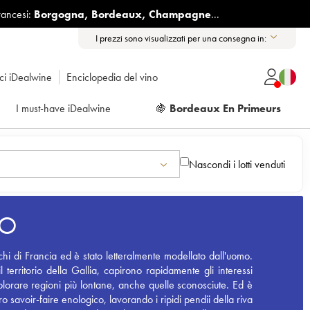
rancesi:
Borgogna
,
Bordeaux
,
Champagne
...
I prezzi sono visualizzati per una consegna in:
ici iDealwine
Enciclopedia del vino
I must-have iDealwine
🍇
Bordeaux En Primeurs
Nascondi i lotti venduti
NO
chi di Francia ed è stato letteralmente modellato dall'uomo.
 territorio della Gallia, capirono rapidamente gli interessi
splorare regioni più lontane, anche quelle sconosciute. Ed è
o savoir-faire enologico, lavorando i ripidi pendii della riva