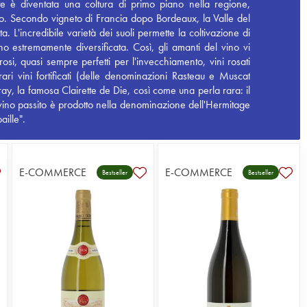
te è diventata una coltura di primo piano nella regione,
o. Secondo vigneto di Francia dopo Bordeaux, la Valle del
a. L'incredibile varietà dei suoli permette la coltivazione di
 estremamente diversificata. Così, gli amanti del vino vi
osi, quasi sempre perfetti per l'invecchiamento, vini rosati
 rari vini fortificati (delle denominazioni Rasteau e Muscat
ay, la famosa Clairette de Die, così come una perla rara: il
o vino passito è prodotto nella denominazione dell'Hermitage
aille".
E-COMMERCE
E-COMMERCE
Bestseller
Bestseller