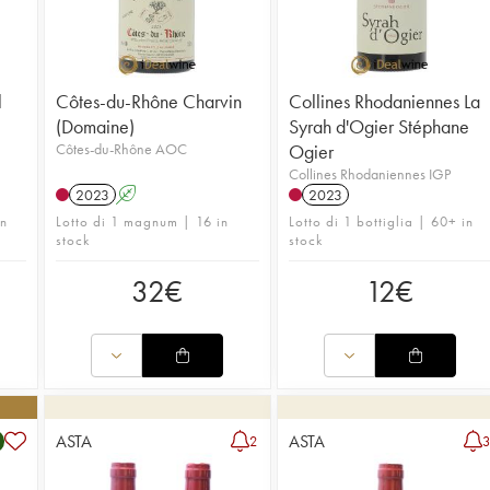
l
Côtes-du-Rhône Charvin
Collines Rhodaniennes La
(Domaine)
Syrah d'Ogier Stéphane
Côtes-du-Rhône AOC
Ogier
Collines Rhodaniennes IGP
2023
A
2023
in
Lotto di 1 magnum | 16 in
Lotto di 1 bottiglia | 60+ in
stock
stock
32
€
12
€
ASTA
ASTA
2