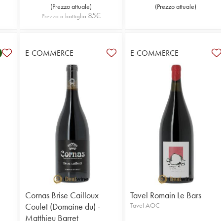
(
Prezzo attuale
)
(
Prezzo attuale
)
85
€
Prezzo a bottiglia
E-COMMERCE
E-COMMERCE
Cornas Brise Cailloux
Tavel Romain Le Bars
Coulet (Domaine du) -
Tavel AOC
Matthieu Barret