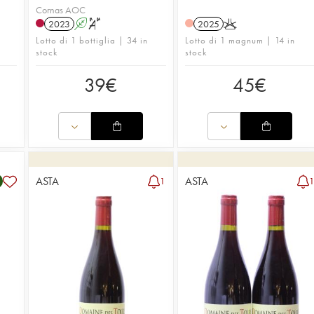
Cornas AOC
2023
A
S
2025
K
Lotto di 1 bottiglia | 34 in
Lotto di 1 magnum | 14 in
stock
stock
39
€
45
€
ASTA
ASTA
1