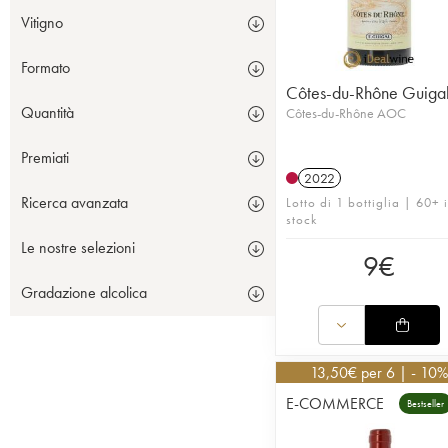
Vitigno
Formato
Côtes-du-Rhône Guiga
Quantità
Côtes-du-Rhône AOC
Premiati
2022
Ricerca avanzata
Lotto di 1 bottiglia | 60+ 
stock
Le nostre selezioni
9
€
Gradazione alcolica
13,50
€
per 6 | - 10%
E-COMMERCE
Bestseller