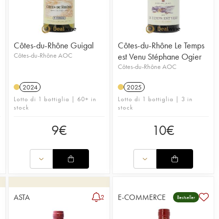
Côtes-du-Rhône Guigal
Côtes-du-Rhône Le Temps
Côtes-du-Rhône AOC
est Venu Stéphane Ogier
Côtes-du-Rhône AOC
2024
2025
Lotto di 1 bottiglia | 60+ in
Lotto di 1 bottiglia | 3 in
stock
stock
9
€
10
€
ASTA
E-COMMERCE
3
2
Bestseller