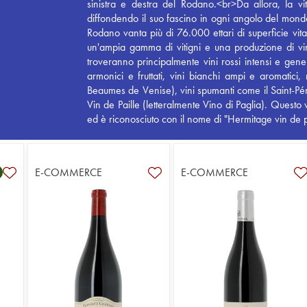
sinistra e destra del Rodano.<br>Da allora, la vi
diffondendo il suo fascino in ogni angolo del mond
Rodano vanta più di 76.000 ettari di superficie vitat
un'ampia gamma di vitigni e una produzione di vino
troveranno principalmente vini rossi intensi e gener
armonici e fruttati, vini bianchi ampi e aromatici,
Beaumes de Venise), vini spumanti come il Saint-Pér
Vin de Paille (letteralmente Vino di Paglia). Quest
ed è riconosciuto con il nome di "Hermitage vin de p
E-COMMERCE
E-COMMERCE