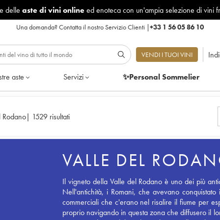
le delle
aste di vini online
ed enoteca con un'ampia selezione di vini f
Una domanda?
Contatta il nostro Servizio Clienti
|
+33 1 56 05 86 10
Ind
VENDI I TUOI VINI
tre aste
Servizi
✨Personal Sommelier
el Rodano
|
1529 risultati
VALLE DEL RODA
Il vigneto della Valle del Rodano è uno dei più anti
Nell'antichità, i Romani, che avevano conquistato il
commerciali che c'erano nel risalire il fiume per e
proprio navigando in questa zona che diffusero il lor