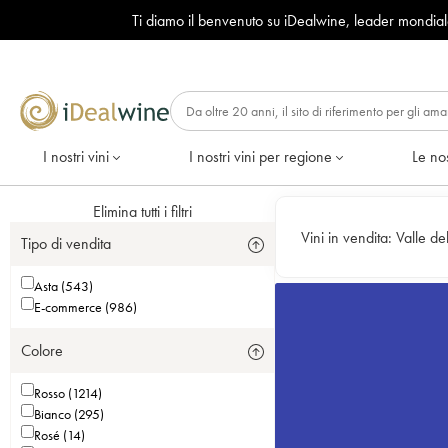
Ti diamo il benvenuto su iDealwine, leader mondia
I nostri vini
I nostri vini per regione
Le nos
Elimina tutti i filtri
Vini in vendita:
Valle d
Tipo di vendita
Asta (543)
E-commerce (986)
Colore
Rosso (1214)
Bianco (295)
Rosé (14)