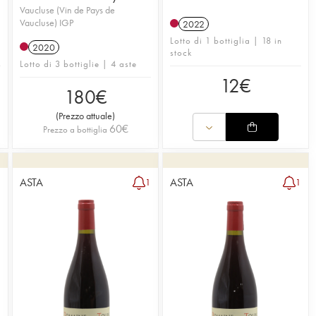
Vaucluse (Vin de Pays de
Vaucluse) IGP
2022
Lotto di 1 bottiglia | 18 in
2020
stock
Lotto di 3 bottiglie | 4 aste
12
€
180
€
(
Prezzo attuale
)
60
€
Prezzo a bottiglia
ASTA
ASTA
1
1
1