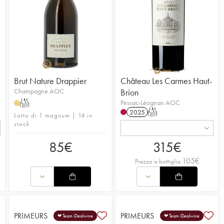
Brut Nature Drappier
Château Les Carmes Haut-
Champagne AOC
Brion
Pessac-Léognan AOC
T
H
2025
T
Lotto di 1 magnum | 14 in
stock
85
€
315
€
105
€
Prezzo a bottiglia
PRIMEURS
PRIMEURS
❤ Team iDealwine
❤ Team iDealwine