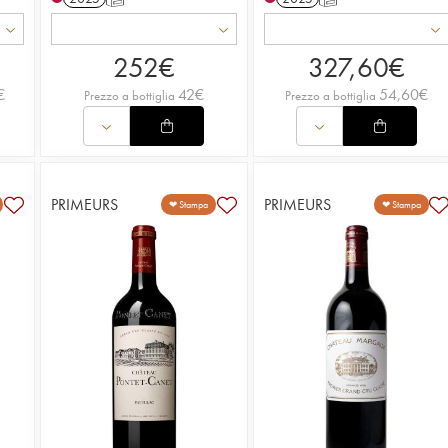
252
€
327,60
€
€
42
€
54,60
€
Prezzo a bottiglia
Prezzo a bottiglia
PRIMEURS
PRIMEURS
❤ Stampa
❤ Stampa