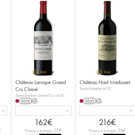
Château Laroque Grand
Château Haut Marbuzet
Cru Classé
Saint-Estèphe AOC
Saint-Émilion Grand Cru AOC
2025
T
2025
T
162
€
216
€
€
27
€
36
€
Prezzo a bottiglia
Prezzo a bottiglia