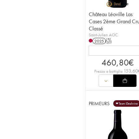
Château Léoville Las
Cases 2ème Grand Cr
Classé
Saint-Julien AOC
2025
T
460,80
€
153,60
Prezzo a bottiglia
PRIMEURS
❤ Team iDealwine