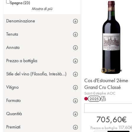
Spagna (23)
Mostra di più
Denominazione
Tenuta
Annata
Prezzo a bottiglia
Stile del vino (Filosofia, Intesità...)
Cos d'Estournel 2ème
Grand Cru Classé
Vitigno
Saint-Estèphe AOC
2025
T
Formato
Quantità
705,60
€
Premiati
117,60
Prezzo a bottiglia