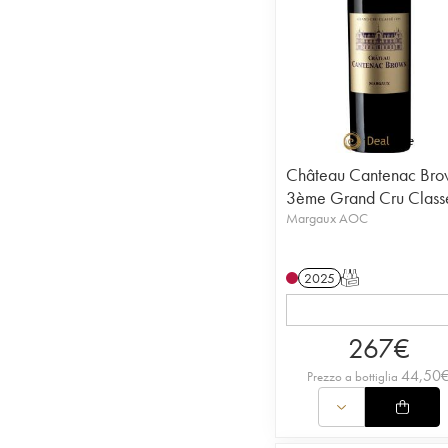
Château Cantenac Bro
3ème Grand Cru Class
Margaux AOC
2025
T
267
€
44,50
Prezzo a bottiglia