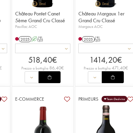
Château Pontet Canet
Château Margaux 1er
u
5ème Grand Cru Classé
Grand Cru Classé
Pauillac AOC
Margaux AOC
2025
A
T
2025
T
518,40
€
1414,20
€
€
86,40
€
471,40
€
Prezzo a bottiglia
Prezzo a bottiglia
E-COMMERCE
PRIMEURS
❤ Team iDealwine