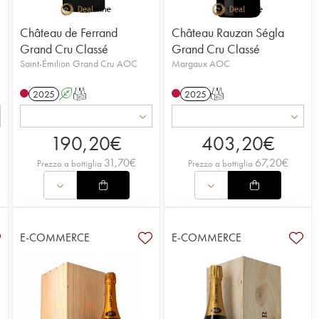
Château de Ferrand
Château Rauzan Ségla
Grand Cru Classé
Grand Cru Classé
Saint-Émilion Grand Cru AOC
Margaux AOC
2025
A
T
2025
T
190,20
€
403,20
€
31,70
€
67,20
€
Prezzo a bottiglia
Prezzo a bottiglia
E-COMMERCE
E-COMMERCE