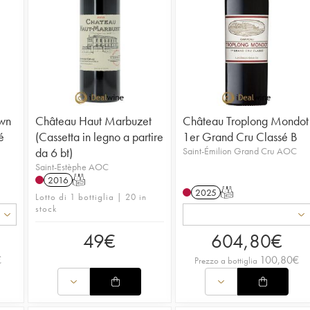
wn
Château Haut Marbuzet
Château Troplong Mondot
é
(Cassetta in legno a partire
1er Grand Cru Classé B
da 6 bt)
Saint-Émilion Grand Cru AOC
Saint-Estèphe AOC
2016
T
2025
T
Lotto di 1 bottiglia | 20 in
stock
49
€
604,80
€
€
100,80
€
Prezzo a bottiglia