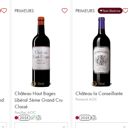
PRIMEURS
PRIMEURS
❤ Team iDealwine
Château Haut Bages
Château la Conseillante
nd
Libéral 5ème Grand Cru
Pomerol AOC
Classé
Pauillac AOC
2025
A
T
2025
T