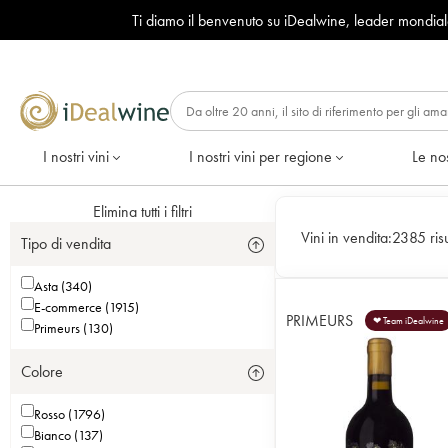
Ti diamo il benvenuto su iDealwine, leader mondia
I nostri vini
I nostri vini per regione
Le nos
Elimina tutti i filtri
Vini in vendita:
2385 risu
Tipo di vendita
Asta (340)
E-commerce (1915)
PRIMEURS
❤ Team iDealwine
Primeurs (130)
Colore
Rosso (1796)
Bianco (137)