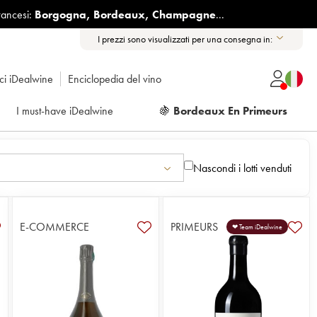
rancesi:
Borgogna
,
Bordeaux
,
Champagne
...
I prezzi sono visualizzati per una consegna in:
ici iDealwine
Enciclopedia del vino
I must-have iDealwine
🍇
Bordeaux En Primeurs
Nascondi i lotti venduti
E-COMMERCE
PRIMEURS
❤ Team iDealwine