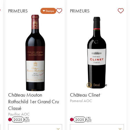
PRIMEURS
PRIMEURS
❤ Stampa
Château Mouton
Château Clinet
Rothschild 1er Grand Cru
Pomerol AOC
Classé
Pauillac AOC
2025
T
2025
T