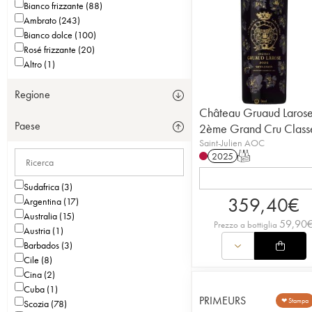
Bianco frizzante (88)
Ambrato (243)
Bianco dolce (100)
Rosé frizzante (20)
Altro (1)
Regione
Château Gruaud Laros
Paese
2ème Grand Cru Class
Saint-Julien AOC
2025
T
Sudafrica (3)
359,40
€
Argentina (17)
Australia (15)
59,90
Prezzo a bottiglia
Austria (1)
Barbados (3)
Cile (8)
Cina (2)
Cuba (1)
PRIMEURS
❤ Stampa
Scozia (78)