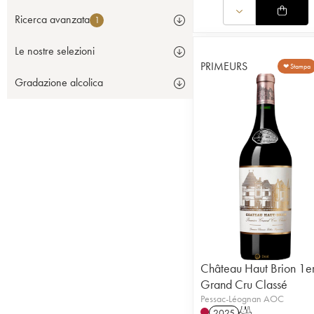
Ricerca avanzata
1
Le nostre selezioni
PRIMEURS
❤ Stampa
Gradazione alcolica
Château Haut Brion 1e
Grand Cru Classé
Pessac-Léognan AOC
2025
T