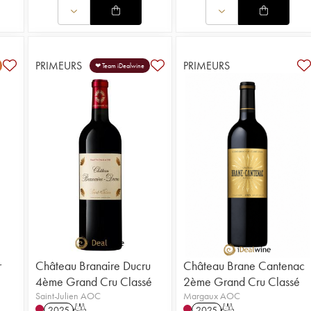
PRIMEURS
PRIMEURS
❤ Team iDealwine
r
Château Branaire Ducru
Château Brane Cantenac
4ème Grand Cru Classé
2ème Grand Cru Classé
Saint-Julien AOC
Margaux AOC
2025
T
2025
T