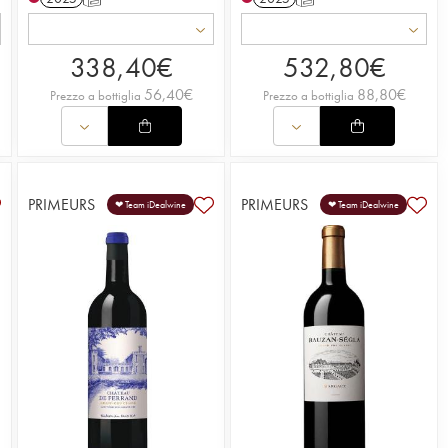
338,40
€
532,80
€
56,40
€
88,80
€
Prezzo a bottiglia
Prezzo a bottiglia
PRIMEURS
PRIMEURS
❤ Team iDealwine
❤ Team iDealwine