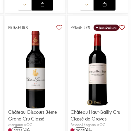
PRIMEURS
PRIMEURS
❤ Team iDealwine
Château Giscours 3ème
Château Haut-Bailly Cru
Grand Cru Classé
Classé de Graves
Margaux AOC
Pessac-Léognan AOC
2025
T
2025
T