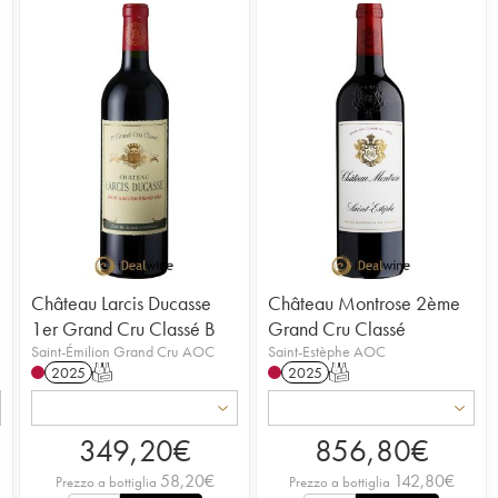
Château Larcis Ducasse
Château Montrose 2ème
1er Grand Cru Classé B
Grand Cru Classé
Saint-Émilion Grand Cru AOC
Saint-Estèphe AOC
2025
T
2025
T
349,20
€
856,80
€
58,20
€
142,80
€
Prezzo a bottiglia
Prezzo a bottiglia