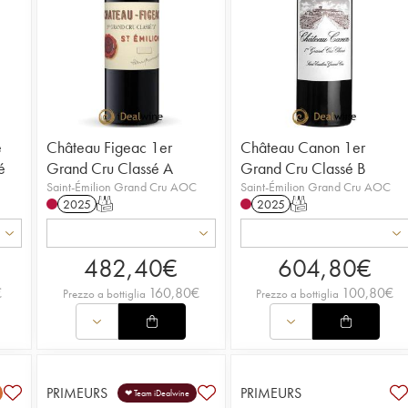
e
Château Figeac 1er
Château Canon 1er
é
Grand Cru Classé A
Grand Cru Classé B
Saint-Émilion Grand Cru AOC
Saint-Émilion Grand Cru AOC
2025
T
2025
T
482,40
€
604,80
€
€
160,80
€
100,80
€
Prezzo a bottiglia
Prezzo a bottiglia
PRIMEURS
PRIMEURS
❤ Team iDealwine