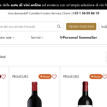
le delle
aste di vini online
ed enoteca con un'ampia selezione di vini f
Una domanda?
Contatta il nostro Servizio Clienti
|
+33 1 56 05 86 10
Ind
VENDI I TUOI VINI
tre aste
Servizi
✨Personal Sommelier
ltati
PRIMEURS
PRIMEURS
❤ Stampa
❤ Stampa