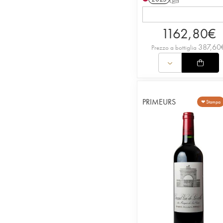
1162,80
€
387,60
Prezzo a bottiglia
PRIMEURS
❤ Stampa