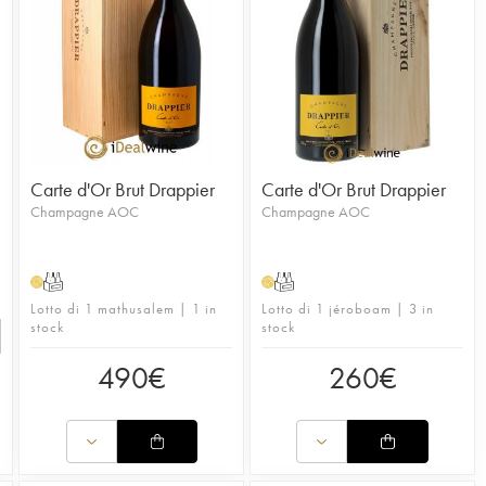
Carte d'Or Brut Drappier
Carte d'Or Brut Drappier
Champagne AOC
Champagne AOC
T
T
H
H
Lotto di 1 mathusalem | 1 in
Lotto di 1 jéroboam | 3 in
stock
stock
490
€
260
€