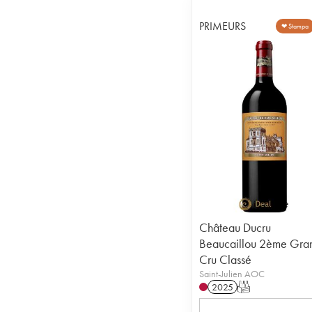
PRIMEURS
❤ Stampa
Château Ducru
Beaucaillou 2ème Gra
Cru Classé
Saint-Julien AOC
2025
T