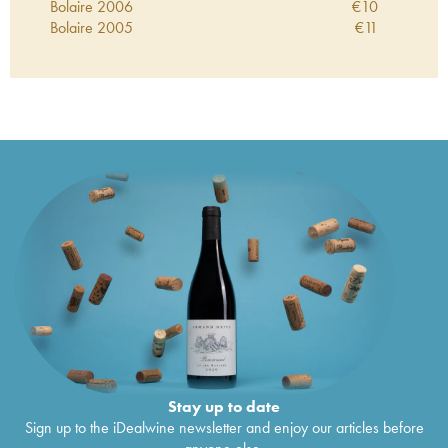
Bolaire
2006
€
10
Bolaire
2005
€
11
Stay up to date
Sign up to the iDealwine newsletter and enjoy our articles before