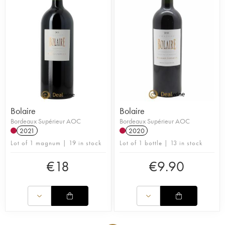
bordeaux supérieur, avec les mêmes soins. Le
vignoble s'étend sur sept hectares et se démarque
par sa très forte proportion de petit verdot (50%),
qui confère au vin des notes mentholées et
épicées. Les vignes sont âgées en moyenne d'une
50e d'années. Le vin est vinifié à basse
température et élevé en barriques (30% de bois
neufs). Les vins de ce domaine se montrent de
belle facture, séduisants et offrant de très belles
longueurs en bouche. Une référence de
l'appellation et un rapport prix-plaisir rare !
Bolaire
Bolaire
Bordeaux Supérieur AOC
Bordeaux Supérieur AOC
2021
2020
Lot of 1 magnum | 19 in stock
Lot of 1 bottle | 13 in stock
€
18
€
9.90