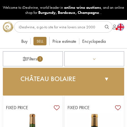
Welcome to iDealwine, world leader in
online wine auctions
, and an online
shop for
Burgundy
,
Bordeaux
,
Champagne
...
Buy
Price estimate
Encyclopedia
SELL
Filters
1
CHÂTEAU BOLAIRE
▼
Propriété de Vincent Mulliez (également
propriétaire des châteaux de Gironville et Belle-
vue), le château Bolaire, édifié en 1860, est situé
FIXED PRICE
FIXED PRICE
dans les paluds de Macau, au lieu-dit Le Bout de
l'Île. C'est la même équipe qu'au château Belle-
Vue, référence de l'appellation, qui élabore ce