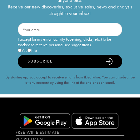
anyone else.
Receive our new discoveries, exclusive sales, news and analysis
straight to your inbox!
I accept for my email activity (opening, clicks, etc.) to be
tracked to receive personalised suggestions
Yes
No
SUBSCRIBE
By signing up, you accept to receive emails from iDealwine. You can unsubscribe
at any moment by using the link at the end of each email.
FREE WINE ESTIMATE
RECRUITMENT