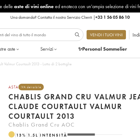
le delle
aste di vini online
ed enoteca con un'ampia selezione di vini f
Una domanda?
Contatta il nostro Servizio Clienti
|
+33 1 56 05 86 10
Ind
VENDI I TUOI VINI
tre aste
Servizi
✨Personal Sommelier
 Valmur Courtault 2013 - Lotto di 2 bottiglie
ASTA
IVA detraibile
CHABLIS GRAND CRU VALMUR JE
CLAUDE COURTAULT VALMUR
COURTAULT 2013
Chablis Grand Cru AOC
13
%
1.5
L
INTENSITÀ