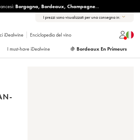
rancesi:
Borgogna
,
Bordeaux
,
Champagne
...
I prezzi sono visualizzati per una consegna in:
ici iDealwine
Enciclopedia del vino
I must-have iDealwine
🍇
Bordeaux En Primeurs
AN-