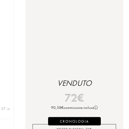
VENDUTO
72
€
90,58
€
commissione inclusa
| 57 in
CRONOLOGIA