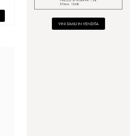
PREZZO DI RISERVA:
72
€
STIMA:
100
€
VINI SIMILI IN VENDITA