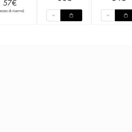
57
€
rezzo di riserva
)