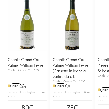
Chablis Grand Cru
Chablis Grand Cru
Chabli
Valmur William Fèvre
Valmur William Fèvre
Preuse
Chablis Grand Cru AOC
(Cassetta in legno a
Sébast
partire da 6 bt)
Chablis
Chablis Grand Cru AOC
2020
T
2021
T
202
Lotto di 1 bottiglia | 1 in
Lotto di 1 bottiglia | 5 in
Lotto di
stock
stock
aste
80
€
78
€