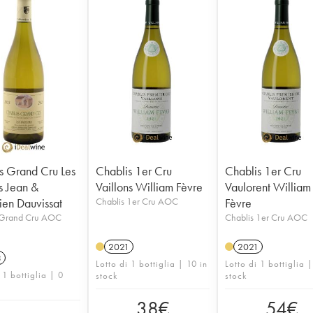
s Grand Cru Les
Chablis 1er Cru
Chablis 1er Cru
s Jean &
Vaillons William Fèvre
Vaulorent William
ien Dauvissat
Chablis 1er Cru AOC
Fèvre
 Grand Cru AOC
Chablis 1er Cru AOC
2021
2021
3
Lotto di 1 bottiglia | 10 in
Lotto di 1 bottiglia 
 1 bottiglia | 0
stock
stock
38
€
54
€