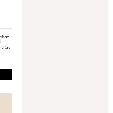
ovinate
and Cru