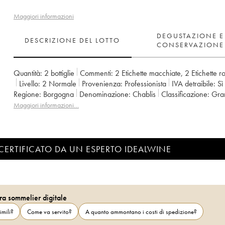
Maggiori informazioni
DEGUSTAZIONE E
DESCRIZIONE DEL LOTTO
CONSERVAZIONE
Quantità:
2 bottiglie
Commenti:
2 Etichette macchiate
,
2 Etichette r
Livello:
2
Normale
Provenienza:
professionista
IVA detraibile:
sì
Regione:
Borgogna
Denominazione:
Chablis
Classificazione:
Gr
Proprietario:
Jean-Claude Courtault
Maggiori informazioni…
CERTIFICATO DA UN ESPERTO IDEALWINE
ra sommelier digitale
imili?
Come va servito?
A quanto ammontano i costi di spedizione?