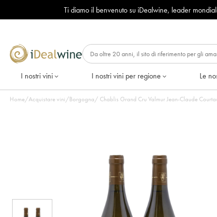
Ti diamo il benvenuto su iDealwine, leader mondia
I nostri vini
I nostri vini per regione
Le nos
Home
/
Acquistare vini
/
Borgogna
/
Chablis Grand Cru Valmur Jean-Claude Courtault