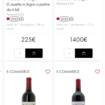
e
(Cassetta in legno a partire
Pomerol AOC
da 6 bt)
Pomerol AOC
2023
T
2022
T
Lotto di 1 bottiglia | 36 in
Lotto di 1 jéroboam | 3 in
stock
stock
225
€
1400
€
E-COMMERCE
E-COMMERCE