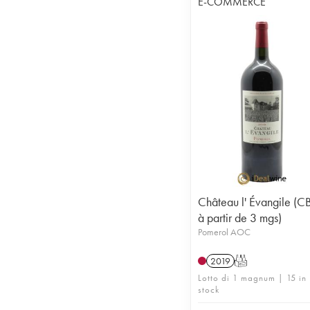
E-COMMERCE
Château l' Évangile (
à partir de 3 mgs)
Pomerol AOC
2019
T
Lotto di 1 magnum | 15 in
stock