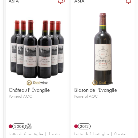
ASTA
ASTA
1
Château l' Évangile
Blason de l'Evangile
Pomerol AOC
Pomerol AOC
2008
T
2012
Lotto di 6 bottiglie | 1 asta
Lotto di 1 bottiglia | 0 aste