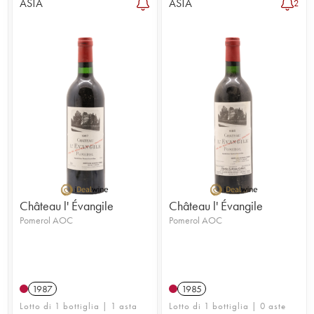
ASTA
ASTA
2
Château l' Évangile
Château l' Évangile
Pomerol AOC
Pomerol AOC
1987
1985
Lotto di 1 bottiglia | 1 asta
Lotto di 1 bottiglia | 0 aste