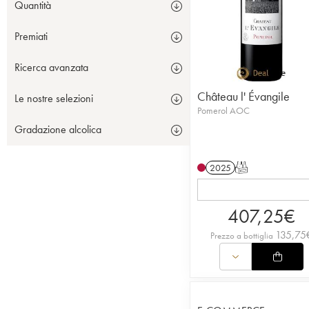
Quantità
Premiati
Ricerca avanzata
Château l' Évangile
Le nostre selezioni
Pomerol AOC
Gradazione alcolica
2025
T
407,25
€
135,75
Prezzo a bottiglia