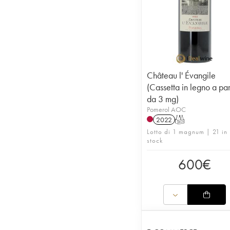
Château l' Évangile
(Cassetta in legno a par
da 3 mg)
Pomerol AOC
2022
T
Lotto di 1 magnum | 21 in
stock
600
€