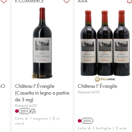
E-COMMERCE
ASTA
CBO
Château l' Évangile
Château l' Évangile
(Cassetta in legno a partire
Pomerol AOC
da 3 mg)
Pomerol AOC
2011
T
Lotto di 1 magnum | 8 in
2011
stock
Lotto di 3 bottiglie | 0 aste