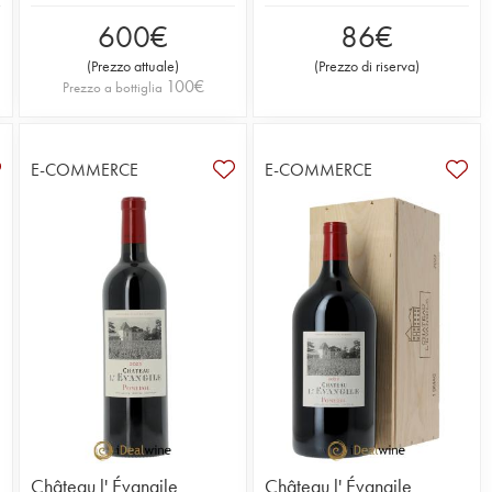
600
€
86
€
(
Prezzo attuale
)
(
Prezzo di riserva
)
100
€
Prezzo a bottiglia
E-COMMERCE
E-COMMERCE
Château l' Évangile
Château l' Évangile