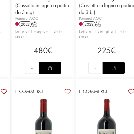
(Cassetta in legno a partire
(Cassetta in legno a partir
da 3 mg)
da 3 bt)
Pomerol AOC
Pomerol AOC
2023
T
2023
T
n
Lotto di 1 magnum | 24 in
Lotto di 1 bottiglia | 14 in
stock
stock
480
€
225
€
E-COMMERCE
E-COMMERCE