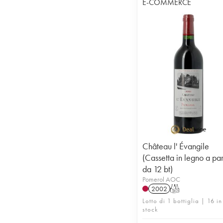
E-COMMERCE
Château l' Évangile
(Cassetta in legno a par
da 12 bt)
Pomerol AOC
2002
T
Lotto di 1 bottiglia | 16 in
stock