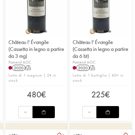
Château l' Évangile
Château l' Évangile
(Cassetta in legno a partire
(Cassetta in legno a partire
da 3 mg)
da 6 bt)
Pomerol AOC
Pomerol AOC
2020
T
2020
T
Lotto di 1 magnum | 24 in
Lotto di 1 bottiglia | 60+ in
stock
stock
480
€
225
€