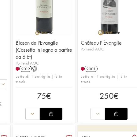
Blason de l'Evangile
Château l' Évangile
(Cassetta in legno a partire
Pomerol AOC
da 6 bt)
Pomerol AOC
2019
T
2001
Lotto di 1 bottiglia | 8 in
Lotto di 1 bottiglia | 3 in
stock
stock
75
€
250
€
€