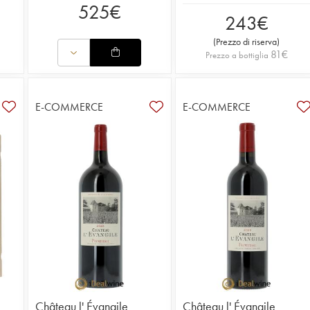
525
€
243
€
(
Prezzo di riserva
)
81
€
Prezzo a bottiglia
E-COMMERCE
E-COMMERCE
Château l' Évangile
Château l' Évangile