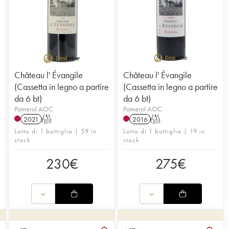
Château l' Évangile
Château l' Évangile
e
(Cassetta in legno a partire
(Cassetta in legno a partire
da 6 bt)
da 6 bt)
Pomerol AOC
Pomerol AOC
2021
T
2016
T
Lotto di 1 bottiglia | 59 in
Lotto di 1 bottiglia | 19 in
stock
stock
230
€
275
€