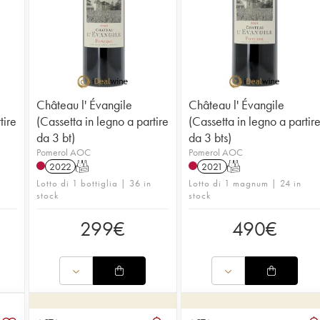
Château l' Évangile
Château l' Évangile
tire
(Cassetta in legno a partire
(Cassetta in legno a partir
da 3 bt)
da 3 bts)
Pomerol AOC
Pomerol AOC
2022
T
2021
T
Lotto di 1 bottiglia | 36 in
Lotto di 1 magnum | 24 in
stock
stock
299
€
490
€