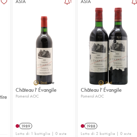
ASTA
ASTA
1
Château l' Évangile
Château l' Évangile
tire
Pomerol AOC
Pomerol AOC
1989
1988
Lotto di 1 bottiglia | 0 aste
Lotto di 2 bottiglie | 0 aste