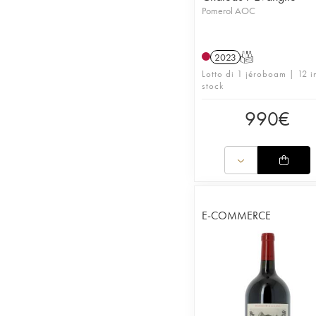
Pomerol AOC
2023
T
Lotto di 1 jéroboam | 12 i
stock
990
€
E-COMMERCE