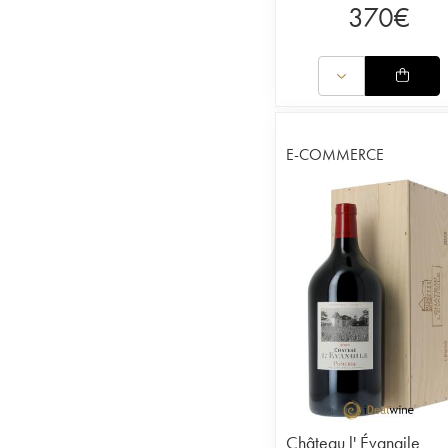
370
€
E-COMMERCE
Château l' Évangile