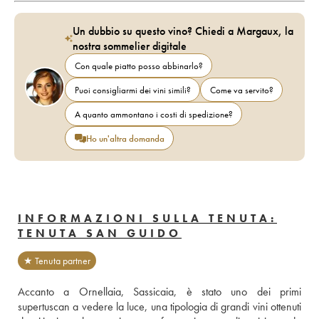
Un dubbio su questo vino? Chiedi a Margaux, la
nostra sommelier digitale
Con quale piatto posso abbinarlo?
Puoi consigliarmi dei vini simili?
Come va servito?
A quanto ammontano i costi di spedizione?
Ho un'altra domanda
INFORMAZIONI SULLA TENUTA:
TENUTA SAN GUIDO
★ Tenuta partner
Accanto a Ornellaia, Sassicaia, è stato uno dei primi 
supertuscan a vedere la luce, una tipologia di grandi vini ottenuti 