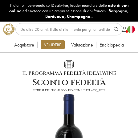
Ti diamo il benvenuto su iDealwine, leader mondiale delle
aste di vini
online
ed enoteca con un'ampia selezione di vini francesi:
Borgogna
,
Bordeaux
,
Champagne
...
Acquistare
Valutazione
Enciclopedia
VENDERE
IL PROGRAMMA FEDELTÀ IDEALWINE
Sconto fedeltà
Ottieni dei buoni sconto con i tuoi acquisti!