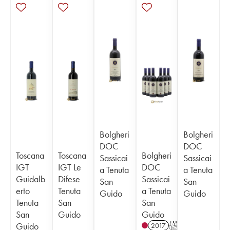
Bolgheri
Bolgheri
DOC
DOC
Toscana
Toscana
Bolgheri
Sassicai
Sassicai
IGT
IGT Le
DOC
a Tenuta
a Tenuta
Guidalb
Difese
Sassicai
San
San
erto
Tenuta
a Tenuta
Guido
Guido
Tenuta
San
San
San
Guido
Guido
Guido
2017
T