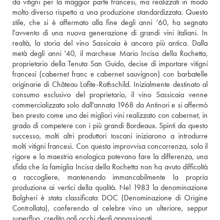
da vitigni per la maggior parte francesi, ma realizzati in modo 
molto diverso rispetto a una produzione standardizzata. Questo 
stile, che si è affermato alla fine degli anni ’60, ha segnato 
l'avvento di una nuova generazione di grandi vini italiani. In 
realtà, la storia del vino Sassicaia è ancora più antica. Dalla 
metà degli anni '40, il marchese Mario Incisa della Rochetta, 
proprietario della Tenuta San Guido, decise di importare vitigni 
francesi (cabernet franc e cabernet sauvignon) con barbatelle 
originarie di Château Lafite-Rothschild. Inizialmente destinato al 
consumo esclusivo del proprietario, il vino Sassicaia venne 
commercializzato solo dall'annata 1968 da Antinori e si affermò 
ben presto come uno dei migliori vini realizzato con cabernet, in 
grado di competere con i più grandi Bordeaux. Spinti da questo 
successo, molti altri produttori toscani iniziarono a introdurre 
molti vitigni francesi. Con questa improvvisa concorrenza, solo il 
rigore e la maestria enologica potevano fare la differenza, una 
sfida che la famiglia Incisa della Rochetta non ha avuto difficoltà 
a raccogliere, mantenendo immancabilmente la propria 
produzione ai vertici della qualità. Nel 1983 la denominazione 
Bolgheri è stata classificata DOC (Denominazione di Origine 
Controllata), conferendo al celebre vino un ulteriore, seppur 
superfluo, credito agli occhi degli appassionati.