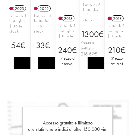
Lotto di 6
2023
2022
bottiglie
| 1 in
Lotto di 1
Lotto di 1
2018
2018
stock
bottiglia
bottiglia
Lotto di 1
Lotto di 1
| 36 in
| 16 in
bottiglia
bottiglia
stock
stock
1300
€
| 0 aste
| 1 asta
Prezzo a
54
€
33
€
240
€
210
€
bottiglia
216,67
€
(
Prezzo di
(
Prezzo
riserva
)
attuale
)
Accesso gratuito e illimitato
alle statistiche e indici di oltre 150.000 vini