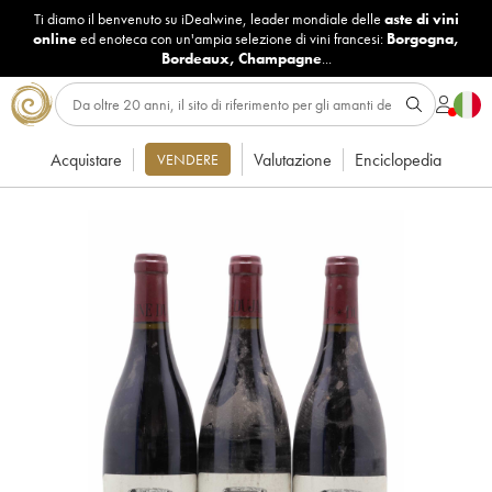
Ti diamo il benvenuto su iDealwine, leader mondiale delle
aste di vini
online
ed enoteca con un'ampia selezione di vini francesi:
Borgogna
,
Bordeaux
,
Champagne
...
Acquistare
Valutazione
Enciclopedia
VENDERE