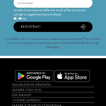
Accetto il tracciamento delle mie email al fine di ricevere
consigli e suggerimenti personalizzati
Sì
No
REGISTRATI
Iscrivendoti, dai il tuo consenso per ricevere le nostre newsletter. Puoi annullare
l’iscrizione in qualsiasi momento attraverso il link disponibile alla fine di ogni
messaggio.
VALUTAZIONE GRATUITA
LAVORA CON NOI
CHI SIAMO?
I NOSTRI IMPEGNI
TARIFFE E TEMPI DI CONSEGNA