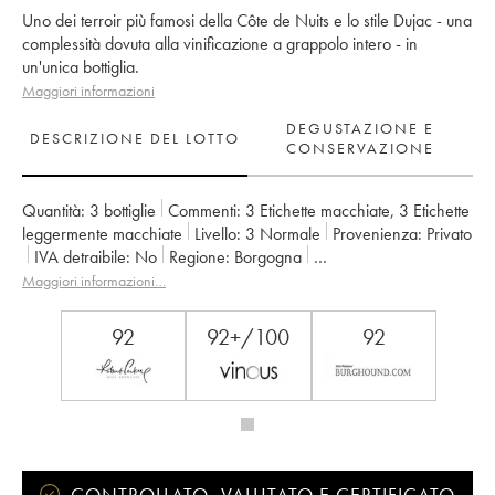
Uno dei terroir più famosi della Côte de Nuits e lo stile Dujac - una
complessità dovuta alla vinificazione a grappolo intero - in
un'unica bottiglia.
Maggiori informazioni
DEGUSTAZIONE E
DESCRIZIONE DEL LOTTO
CONSERVAZIONE
Quantità:
3 bottiglie
Commenti:
3 Etichette macchiate
,
3 Etichette
leggermente macchiate
Livello:
3
Normale
Provenienza:
privato
IVA detraibile:
no
Regione:
Borgogna
Denominazione:
Echezeaux
Classificazione:
Grand Cru
Maggiori informazioni…
Proprietario:
Dujac (Domaine)
92
92+/100
92
CONTROLLATO, VALUTATO E CERTIFICATO