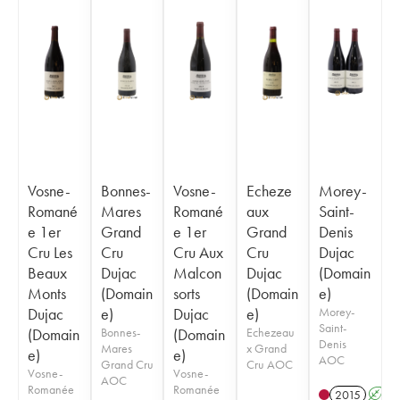
Vosne-
Bonnes-
Vosne-
Echeze
Morey-
Romané
Mares
Romané
aux
Saint-
e 1er
Grand
e 1er
Grand
Denis
Cru Les
Cru
Cru Aux
Cru
Dujac
Beaux
Dujac
Malcon
Dujac
(Domain
Monts
(Domain
sorts
(Domain
e)
Dujac
e)
Dujac
e)
Morey-
Saint-
(Domain
Bonnes-
(Domain
Echezeau
Denis
Mares
x Grand
e)
e)
AOC
Grand Cru
Cru AOC
Vosne-
Vosne-
AOC
Romanée
Romanée
2015
A