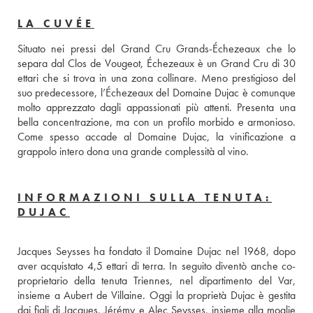
LA CUVÉE
Situato nei pressi del Grand Cru Grands-Échezeaux che lo 
separa dal Clos de Vougeot, Échezeaux è un Grand Cru di 30 
ettari che si trova in una zona collinare. Meno prestigioso del 
suo predecessore, l’Échezeaux del Domaine Dujac è comunque 
molto apprezzato dagli appassionati più attenti. Presenta una 
bella concentrazione, ma con un profilo morbido e armonioso. 
Come spesso accade al Domaine Dujac, la vinificazione a 
grappolo intero dona una grande complessità al vino.
INFORMAZIONI SULLA TENUTA:
DUJAC
Jacques Seysses ha fondato il Domaine Dujac nel 1968, dopo 
aver acquistato 4,5 ettari di terra. In seguito diventò anche co-
proprietario della tenuta Triennes, nel dipartimento del Var, 
insieme a Aubert de Villaine. Oggi la proprietà Dujac è gestita 
dai figli di Jacques, Jérémy e Alec Seysses, insieme alla moglie 