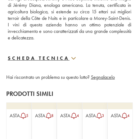
di Jérémy Diana, enologa americana. La tenuta, certificata in 
agricoltura biologica, si estende su circa 15 ettari sui migliori 
terroir della Côte de Nuits e in particolare a Morey-Saint-Denis. 
I vini di questa azienda hanno un ottimo potenziale di 
invecchiamento e sono caratterizzati da una grande complessità 
e delicatezza.
SCHEDA TECNICA
Hai riscontrato un problema su questo lotto?
Segnalacelo
PRODOTTI SIMILI
ASTA
ASTA
ASTA
ASTA
ASTA
5
8
4
3
4