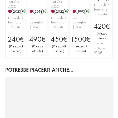
1er Cru
1er Cru
Lotto di 2
AOC
AOC
bottiglie
2023
A
2014
A
2022
A
1993
A
| 1 asta
Lotto di 1
Lotto di 1
Lotto di 1
Lotto di 1
bottiglia
bottiglia
bottiglia
bottiglia
420
€
| 0 aste
| 3 aste
| 0 aste
| 0 aste
(
Prezzo
240
€
490
€
450
€
1500
€
attuale
)
Prezzo a
(
Prezzo di
(
Prezzo
(
Prezzo di
(
Prezzo di
bottiglia
riserva
)
attuale
)
riserva
)
riserva
)
210
€
POTREBBE PIACERTI ANCHE…