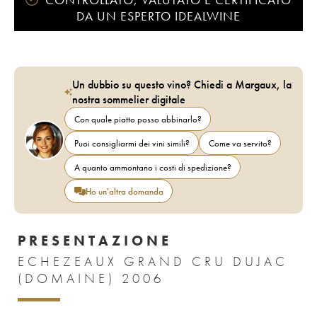
DA UN ESPERTO IDEALWINE
Un dubbio su questo vino? Chiedi a Margaux, la
nostra sommelier digitale
Con quale piatto posso abbinarlo?
Puoi consigliarmi dei vini simili?
Come va servito?
A quanto ammontano i costi di spedizione?
Ho un'altra domanda
PRESENTAZIONE
ECHEZEAUX GRAND CRU DUJAC
(DOMAINE) 2006