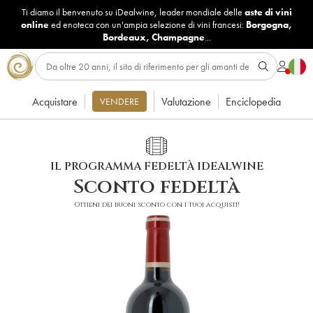
Ti diamo il benvenuto su iDealwine, leader mondiale delle
aste di vini
online
ed enoteca con un'ampia selezione di vini francesi:
Borgogna
,
Bordeaux
,
Champagne
...
Acquistare
Valutazione
Enciclopedia
VENDERE
IL PROGRAMMA FEDELTÀ IDEALWINE
Sconto fedeltà
Ottieni dei buoni sconto con i tuoi acquisti!