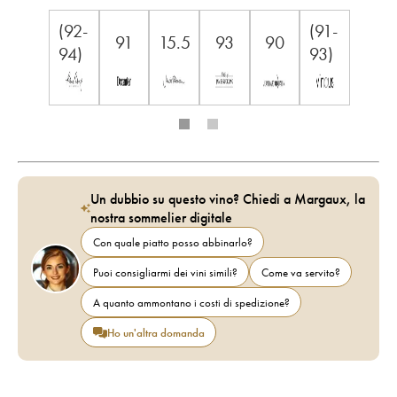
(92-
(91-
91
15.5
93
90
94)
93)
Un dubbio su questo vino? Chiedi a Margaux, la
nostra sommelier digitale
Con quale piatto posso abbinarlo?
Puoi consigliarmi dei vini simili?
Come va servito?
A quanto ammontano i costi di spedizione?
Ho un'altra domanda