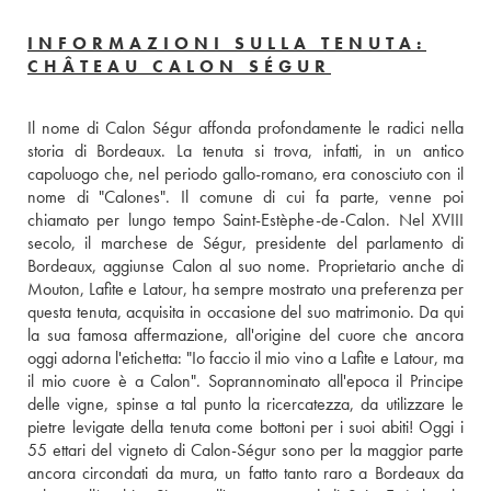
INFORMAZIONI SULLA TENUTA:
CHÂTEAU CALON SÉGUR
Il nome di Calon Ségur affonda profondamente le radici nella 
storia di Bordeaux. La tenuta si trova, infatti, in un antico 
capoluogo che, nel periodo gallo-romano, era conosciuto con il 
nome di "Calones". Il comune di cui fa parte, venne poi 
chiamato per lungo tempo Saint-Estèphe-de-Calon. Nel XVIII 
secolo, il marchese de Ségur, presidente del parlamento di 
Bordeaux, aggiunse Calon al suo nome. Proprietario anche di 
Mouton, Lafite e Latour, ha sempre mostrato una preferenza per 
questa tenuta, acquisita in occasione del suo matrimonio. Da qui 
la sua famosa affermazione, all'origine del cuore che ancora 
oggi adorna l'etichetta: "Io faccio il mio vino a Lafite e Latour, ma 
il mio cuore è a Calon". Soprannominato all'epoca il Principe 
delle vigne, spinse a tal punto la ricercatezza, da utilizzare le 
pietre levigate della tenuta come bottoni per i suoi abiti! Oggi i 
55 ettari del vigneto di Calon-Ségur sono per la maggior parte 
ancora circondati da mura, un fatto tanto raro a Bordeaux da 