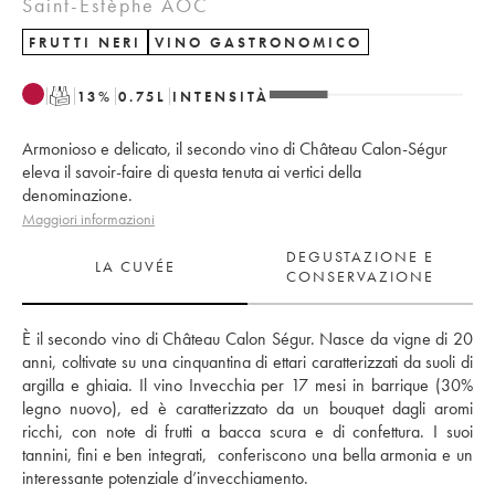
Saint-Estèphe AOC
FRUTTI NERI
VINO GASTRONOMICO
T
13
%
0.75
L
INTENSITÀ
Armonioso e delicato, il secondo vino di Château Calon-Ségur
eleva il savoir-faire di questa tenuta ai vertici della
denominazione.
Maggiori informazioni
DEGUSTAZIONE E
LA CUVÉE
CONSERVAZIONE
È il secondo vino di Château Calon Ségur. Nasce da vigne di 20 
anni, coltivate su una cinquantina di ettari caratterizzati da suoli di 
argilla e ghiaia. Il vino Invecchia per 17 mesi in barrique (30% 
legno nuovo), ed è caratterizzato da un bouquet dagli aromi 
ricchi, con note di frutti a bacca scura e di confettura. I suoi 
tannini, fini e ben integrati,  conferiscono una bella armonia e un 
interessante potenziale d’invecchiamento.