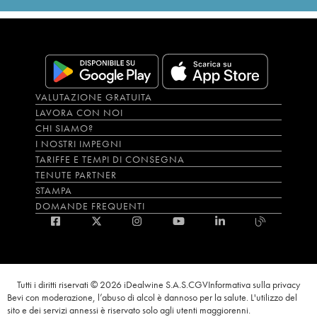
VALUTAZIONE GRATUITA
LAVORA CON NOI
CHI SIAMO?
I NOSTRI IMPEGNI
TARIFFE E TEMPI DI CONSEGNA
TENUTE PARTNER
STAMPA
DOMANDE FREQUENTI
Tutti i diritti riservati © 2026 iDealwine S.A.S.
CGV
Informativa sulla privacy
Bevi con moderazione, l’abuso di alcol è dannoso per la salute. L'utilizzo del
sito e dei servizi annessi è riservato solo agli utenti maggiorenni.