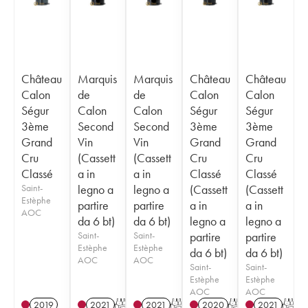
Château
Marquis
Marquis
Château
Château
Calon
de
de
Calon
Calon
Ségur
Calon
Calon
Ségur
Ségur
3ème
Second
Second
3ème
3ème
Grand
Vin
Vin
Grand
Grand
Cru
(Cassett
(Cassett
Cru
Cru
Classé
a in
a in
Classé
Classé
Saint-
legno a
legno a
(Cassett
(Cassett
Estèphe
partire
partire
a in
a in
AOC
da 6 bt)
da 6 bt)
legno a
legno a
Saint-
Saint-
partire
partire
Estèphe
Estèphe
da 6 bt)
da 6 bt)
AOC
AOC
Saint-
Saint-
Estèphe
Estèphe
AOC
AOC
2019
2021
T
2021
T
2020
T
2021
T