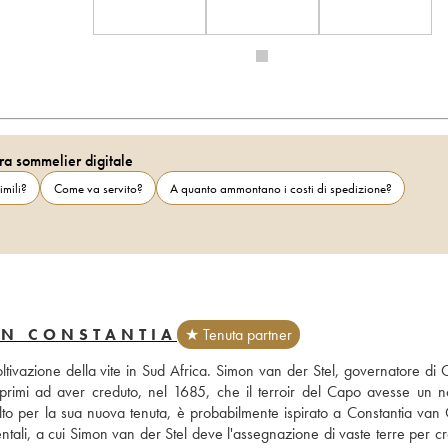
ra sommelier digitale
imili?
Come va servito?
A quanto ammontano i costi di spedizione?
IN CONSTANTIA
★ Tenuta partner
oltivazione della vite in Sud Africa. Simon van der Stel, governatore di 
 primi ad aver creduto, nel 1685, che il terroir del Capo avesse un no
lto per la sua nuova tenuta, è probabilmente ispirato a Constantia van 
li, a cui Simon van der Stel deve l'assegnazione di vaste terre per cre