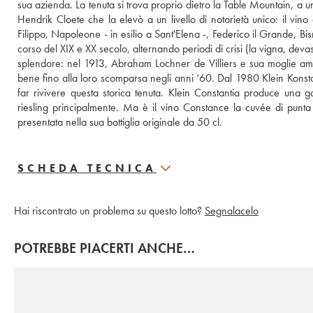
sua azienda. La tenuta si trova proprio dietro la Table Mountain, a u
Hendrik Cloete che la elevò a un livello di notorietà unico: il vino 
Filippo, Napoleone - in esilio a Sant'Elena -, Federico il Grande, B
corso del XIX e XX secolo, alternando periodi di crisi (la vigna, devasta
splendore: nel 1913, Abraham Lochner de Villiers e sua moglie am
bene fino alla loro scomparsa negli anni ‘60. Dal 1980 Klein Konstant
far rivivere questa storica tenuta. Klein Constantia produce una
riesling principalmente. Ma è il vino Constance la cuvée di punta 
presentata nella sua bottiglia originale da 50 cl.
SCHEDA TECNICA
Hai riscontrato un problema su questo lotto?
Segnalacelo
POTREBBE PIACERTI ANCHE…