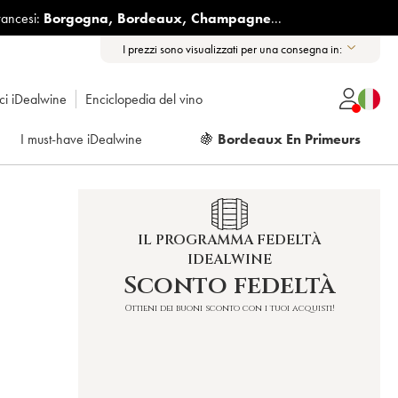
rancesi:
Borgogna
,
Bordeaux
,
Champagne
...
I prezzi sono visualizzati per una consegna in:
ici iDealwine
Enciclopedia del vino
I must-have iDealwine
🍇
Bordeaux En Primeurs
IL PROGRAMMA FEDELTÀ
IDEALWINE
Sconto fedeltà
Ottieni dei buoni sconto con i tuoi acquisti!