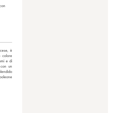
 con
cese, è 
 colore 
mi e di 
 con un 
endido 
poleone 