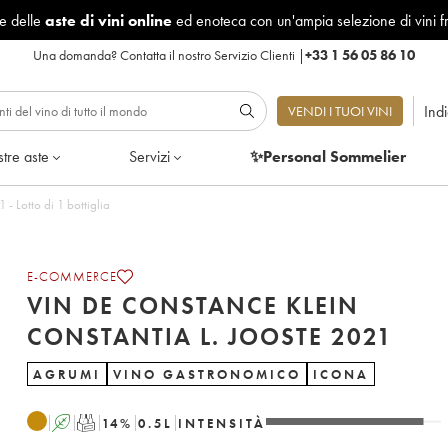
le delle
aste di vini online
ed enoteca con un'ampia selezione di vini f
Una domanda?
Contatta il nostro Servizio Clienti
|
+33 1 56 05 86 10
Ind
VENDI I TUOI VINI
tre aste
Servizi
✨Personal Sommelier
stance Klein Constantia L. Jooste 2021 - Lotto di 1 bottiglia
E-COMMERCE
VIN DE CONSTANCE KLEIN
CONSTANTIA L. JOOSTE 2021
AGRUMI
VINO GASTRONOMICO
ICONA
A
T
14
%
0.5
L
INTENSITÀ