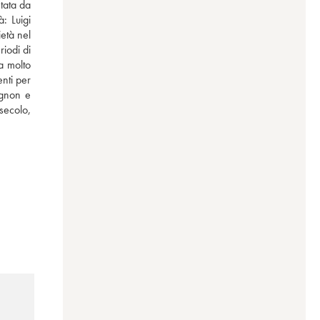
tata da 
: Luigi 
tà nel 
iodi di 
 molto 
nti per 
gnon e 
ecolo, 