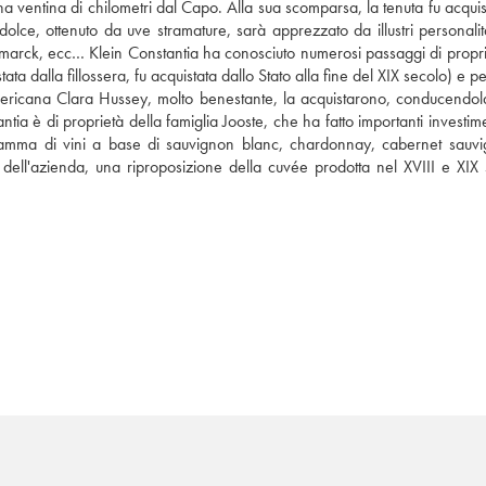
na ventina di chilometri dal Capo. Alla sua scomparsa, la tenuta fu acquis
dolce, ottenuto da uve stramature, sarà apprezzato da illustri personalità
ismarck, ecc… Klein Constantia ha conosciuto numerosi passaggi di proprie
ta dalla fillossera, fu acquistata dallo Stato alla fine del XIX secolo) e per
ericana Clara Hussey, molto benestante, la acquistarono, conducendola
ia è di proprietà della famiglia Jooste, che ha fatto importanti investime
 gamma di vini a base di sauvignon blanc, chardonnay, cabernet sauvi
dell'azienda, una riproposizione della cuvée prodotta nel XVIII e XIX s