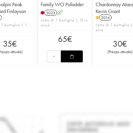
alpin Peak
Family WO Pofadder
Chardonnay Atara
rd Finlayson
Kevin Grant
2023
A
2016
Lotto di 1 bottiglia | 15 in
 1 bottiglia | 1
Lotto di 1 bottiglia 
stock
asta
65
€
35
€
30
€
Prezzo attuale
)
(
Prezzo attuale
)