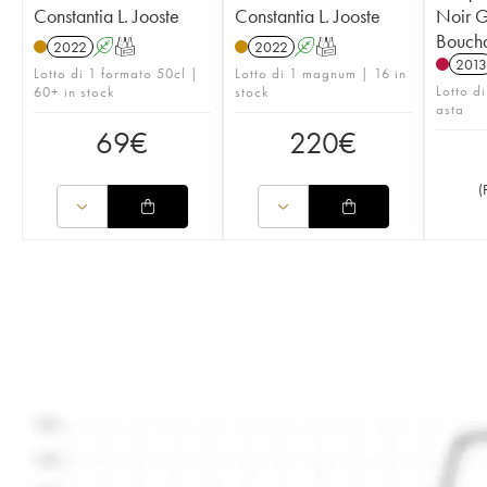
Constantia L. Jooste
Constantia L. Jooste
Noir G
Boucha
2022
A
T
2022
A
T
2013
Lotto di 1 formato 50cl |
Lotto di 1 magnum | 16 in
Lotto di
60+ in stock
stock
asta
69
€
220
€
(