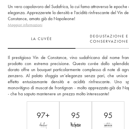
Un vero capolavoro del Sudafrica, la cui fama attraversa le epoche
eleganza. Apprezzerete la densità e l’acidità rinfrescante del Vin de
Constance, amato già da Napoleone!
Maggiori informazioni
DEGUSTAZIONE E
LA CUVÉE
CONSERVAZIONE
Il prestigioso Vin de Constance, vino sudafricano dal nome fran
prodotto con estrema precisione. Questa cuvée dallo splendido
dorato offre un bouquet particolarmente complesso di note di agru
zenzero. Al palato sfoggia un’eleganza senza pari, che unisce
effetto entusiasmante densità e acidità rinfrescante. Uno spl
monovitigno di muscat de frontignan - molto apprezzato già da Na
- che ha saputo mantenere un prezzo molto interessante!
97+
95
95