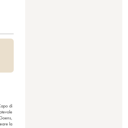
Capo di 
tevole 
Goens, 
are la 