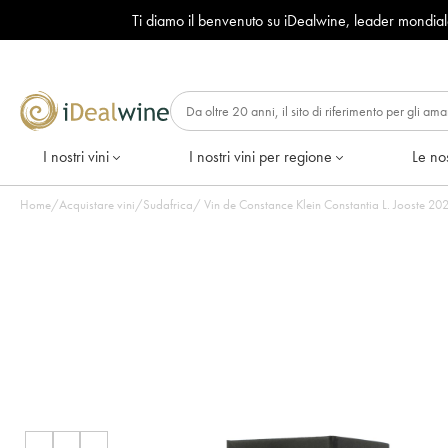
Ti diamo il benvenuto su iDealwine, leader mondia
I nostri vini
I nostri vini per regione
Le nos
Home
/
Acquistare vini
/
Sudafrica
/
Vin de Con