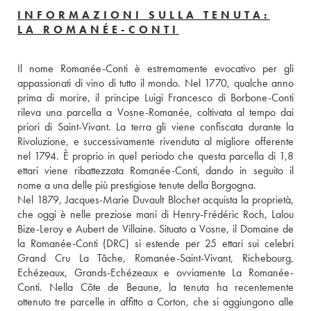
INFORMAZIONI SULLA TENUTA:
LA ROMANÉE-CONTI
Il nome Romanée-Conti è estremamente evocativo per gli 
appassionati di vino di tutto il mondo. Nel 1770, qualche anno 
prima di morire, il principe Luigi Francesco di Borbone-Conti 
rileva una parcella a Vosne-Romanée, coltivata al tempo dai 
priori di Saint-Vivant. La terra gli viene confiscata durante la 
Rivoluzione, e successivamente rivenduta al migliore offerente 
nel 1794. È proprio in quel periodo che questa parcella di 1,8 
ettari viene ribattezzata Romanée-Conti, dando in seguito il 
nome a una delle più prestigiose tenute della Borgogna. 
Nel 1879, Jacques-Marie Duvault Blochet acquista la proprietà, 
che oggi è nelle preziose mani di Henry-Frédéric Roch, Lalou 
Bize-Leroy e Aubert de Villaine. Situato a Vosne, il Domaine de 
la Romanée-Conti (DRC) si estende per 25 ettari sui celebri 
Grand Cru La Tâche, Romanée-Saint-Vivant, Richebourg, 
Echézeaux, Grands-Echézeaux e ovviamente La Romanée-
Conti. Nella Côte de Beaune, la tenuta ha recentemente 
ottenuto tre parcelle in affitto a Corton, che si aggiungono alle 