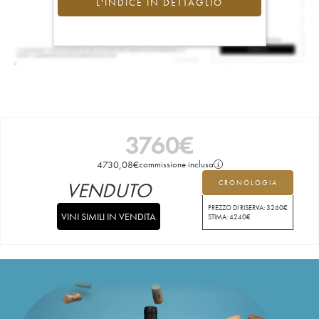
L'INDICE IN DETTAGLIO
3760
€
4730,08
€
commissione inclusa
VENDUTO
CRONOLOGIA
PREZZO DI RISERVA:
3260
€
VINI SIMILI IN VENDITA
STIMA:
4240
€