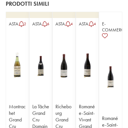
PRODOTTI SIMILI
ASTA
ASTA
ASTA
ASTA
E-
2
6
4
4
COMMERCE
Montrac
La Tâche
Richebo
Romané
het
Grand
urg
e-Saint-
Romané
Grand
Cru
Grand
Vivant
e-Saint-
Cru
Domain
Cru
Grand