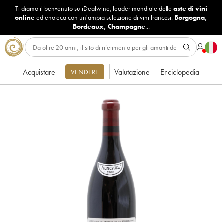
Ti diamo il benvenuto su iDealwine, leader mondiale delle
aste di vini
online
ed enoteca con un'ampia selezione di vini francesi:
Borgogna
,
Bordeaux
,
Champagne
...
Acquistare
Valutazione
Enciclopedia
VENDERE