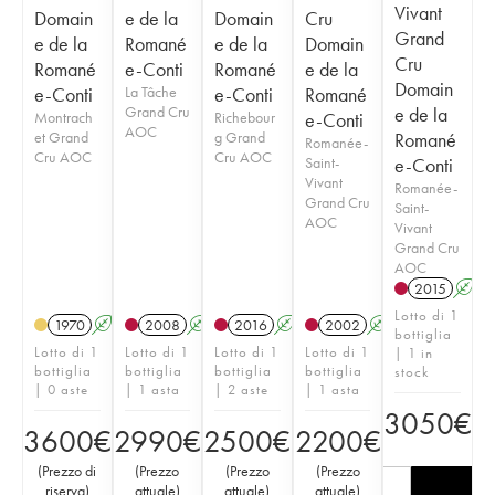
Vivant
Domain
e de la
Domain
Cru
Grand
e de la
Romané
e de la
Domain
Cru
Romané
e-Conti
Romané
e de la
Domain
e-Conti
La Tâche
e-Conti
Romané
Grand Cru
e de la
Montrach
Richebour
e-Conti
AOC
et Grand
g Grand
Romané
Romanée-
Cru AOC
Cru AOC
Saint-
e-Conti
Vivant
Romanée-
Grand Cru
Saint-
AOC
Vivant
Grand Cru
AOC
2015
A
Lotto di 1
1970
A
2008
A
2016
A
2002
A
bottiglia
Lotto di 1
Lotto di 1
Lotto di 1
Lotto di 1
| 1 in
bottiglia
bottiglia
bottiglia
bottiglia
stock
| 0 aste
| 1 asta
| 2 aste
| 1 asta
3050
€
3600
€
2990
€
2500
€
2200
€
(
Prezzo di
(
Prezzo
(
Prezzo
(
Prezzo
riserva
)
attuale
)
attuale
)
attuale
)