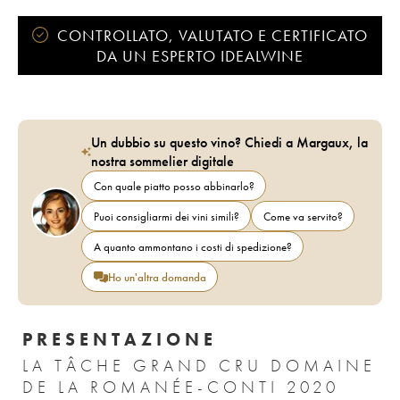
CONTROLLATO, VALUTATO E CERTIFICATO
DA UN ESPERTO IDEALWINE
Un dubbio su questo vino? Chiedi a Margaux, la
nostra sommelier digitale
Con quale piatto posso abbinarlo?
Puoi consigliarmi dei vini simili?
Come va servito?
A quanto ammontano i costi di spedizione?
Ho un'altra domanda
PRESENTAZIONE
LA TÂCHE GRAND CRU DOMAINE
DE LA ROMANÉE-CONTI 2020