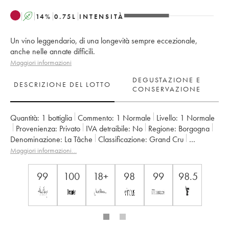
A
14
%
0.75
L
INTENSITÀ
Un vino leggendario, di una longevità sempre eccezionale,
anche nelle annate difficili.
Maggiori informazioni
DEGUSTAZIONE E
DESCRIZIONE DEL LOTTO
CONSERVAZIONE
Quantità:
1 bottiglia
Commento:
1 Normale
Livello:
1
Normale
Provenienza:
privato
IVA detraibile:
no
Regione:
Borgogna
Denominazione:
La Tâche
Classificazione:
Grand Cru
Proprietario:
Domaine de la Romanée-Conti
Maggiori informazioni…
99
100
18+
98
99
98.5