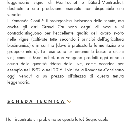
leggendarie vigne di Montrachet e Bâtard-Montrachet, 
destinate a una produzione riservata non disponibile alla 
vendita. 
Il Romanée-Conti è il protagonista indiscusso della tenuta, ma 
anche gli altri Grand Cru sono degni di nota e si 
contraddistinguono per l’eccellente qualità del lavoro svolto 
nelle vigne (coltivate tutte secondo i principi dell’agricoltura 
biodinamica) e in cantina (dove è praticata la fermentazione a 
grappolo intero). Le rese sono estremamente basse e alcuni 
vini, come il Montrachet, non vengono prodotti ogni anno a 
causa delle quantità ridotta delle uve, come accadde per 
esempio nel 1992 o nel 2016. I vini della Romanée-Conti sono 
oggi venduti a un prezzo all’altezza di questa tenuta 
leggendaria.
SCHEDA TECNICA
Hai riscontrato un problema su questo lotto?
Segnalacelo