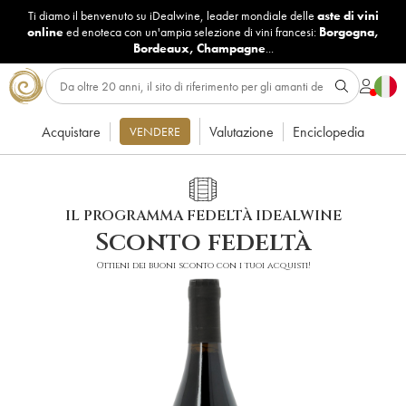
Ti diamo il benvenuto su iDealwine, leader mondiale delle
aste di vini
online
ed enoteca con un'ampia selezione di vini francesi:
Borgogna
,
Bordeaux
,
Champagne
...
Acquistare
Valutazione
Enciclopedia
VENDERE
IL PROGRAMMA FEDELTÀ IDEALWINE
Sconto fedeltà
Ottieni dei buoni sconto con i tuoi acquisti!