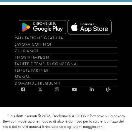
VALUTAZIONE GRATUITA
LAVORA CON NOI
CHI SIAMO?
I NOSTRI IMPEGNI
TARIFFE E TEMPI DI CONSEGNA
TENUTE PARTNER
STAMPA
DOMANDE FREQUENTI
Tutti i diritti riservati © 2026 iDealwine S.A.S.
CGV
Informativa sulla privacy
Bevi con moderazione, l’abuso di alcol è dannoso per la salute. L'utilizzo del
sito e dei servizi annessi è riservato solo agli utenti maggiorenni.