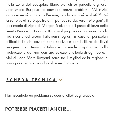
nella zona del Beaujolais Blanc piantati su parcelle argillose. 
Jean-Marc Burgaud lo ammette senza problemi: “All’inizio, 
dopo essermi formato a Beaune, producevo vini scolastici”. Mi 
ci sono voluti tre o quattro anni per capire davvero il Morgon”. Il 
patrimonio di vigne di Morgon è diventato il punto di forza della 
tenuta Burgaud. Da circa 10 anni il proprietario fa arare i suoli, 
ma ricorre ad alcuni trattamenti fogliari in caso di particolari 
difficoltà. Le vinificazioni sono realizzate con l’utilizzo dei lieviti 
indigeni. La tenuta attribuisce notevole importanza alla 
maturazione dei vini, con una selezione attenta di ogni botte. I 
vini di Jean-Marc Burgaud sono tra i migliori della regione e 
sono particolarmente adatti all’invecchiamento.
SCHEDA TECNICA
Hai riscontrato un problema su questo lotto?
Segnalacelo
POTREBBE PIACERTI ANCHE…