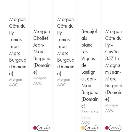
Morgon
Morgon
Côte du
Côte du
Morgon
Beaujol
Morgon
Py
Py
Chollet
ais
Côte du
James
James
Jean-
blanc
Py -
Jean-
Jean-
Marc
Les
Cuvée
Marc
Marc
Burgaud
Vignes
357 Le
Burgaud
Burgaud
(Domain
de
Magnu
(Domain
(Domain
e)
Lantigni
m Jean-
e)
e)
Morgon
e Jean-
Marc
Morgon
Morgon
AOC
AOC
AOC
Marc
Burgaud
Burgaud
(Domain
(Domain
e)
e)
Morgon
AOC
Beaujolais
blanc
AOC
2024
2024
2022