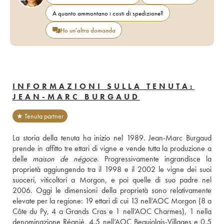
A quanto ammontano i costi di spedizione?
Ho un'altra domanda
INFORMAZIONI SULLA TENUTA:
JEAN-MARC BURGAUD
★ Tenuta partner
La storia della tenuta ha inizio nel 1989. Jean-Marc Burgaud 
prende in affitto tre ettari di vigne e vende tutta la produzione a 
delle 
maison de négoce
. Progressivamente ingrandisce la 
proprietà aggiungendo tra il 1998 e il 2002 le vigne dei suoi 
suoceri, viticoltori a Morgon, e poi quelle di suo padre nel 
2006. Oggi le dimensioni della proprietà sono relativamente 
elevate per la regione: 19 ettari di cui 13 nell’AOC Morgon (8 a 
Côte du Py, 4 a Grands Cras e 1 nell’AOC Charmes), 1 nella 
denominazione Régnié, 4,5 nell’AOC Beaujolais-Villages e 0,5 