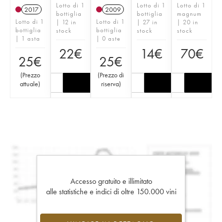
Lotto di 1
Lotto di 1
Lotto di 1
2017
2009
bottiglia
bottiglia
magnum
Lotto di 1
Lotto di 1
| 12 in
| 27 in
| 20 in
bottiglia
bottiglia
stock
stock
stock
| 1 asta
| 0 aste
22
€
14
€
70
€
25
€
25
€
(
Prezzo
(
Prezzo di
attuale
)
riserva
)
Accesso gratuito e illimitato
alle statistiche e indici di oltre 150.000 vini