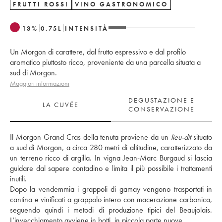
FRUTTI ROSSI
VINO GASTRONOMICO
13
%
0.75
L
INTENSITÀ
Un Morgon di carattere, dal frutto espressivo e dal profilo
aromatico piuttosto ricco, proveniente da una parcella situata a
sud di Morgon.
Maggiori informazioni
DEGUSTAZIONE E
LA CUVÉE
CONSERVAZIONE
Il Morgon Grand Cras della tenuta proviene da un 
lieu-dit
 situato 
a sud di Morgon, a circa 280 metri di altitudine, caratterizzato da 
un terreno ricco di argilla. In vigna Jean-Marc Burgaud si lascia 
guidare dal sapere contadino e limita il più possibile i trattamenti 
inutili. 
Dopo la vendemmia i grappoli di gamay vengono trasportati in 
cantina e vinificati a grappolo intero con macerazione carbonica, 
seguendo quindi i metodi di produzione tipici del Beaujolais. 
L’invecchiamento avviene in botti, in piccola parte nuove.  