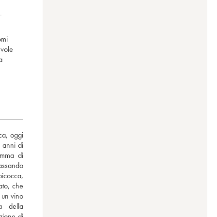
omi
evole
a
a, oggi 
 anni di 
amma di 
assando 
icocca, 
to, che 
 un vino 
 della 
ione di 