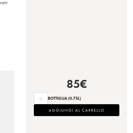
rrant
85
€
BOTTIGLIA
(0.75L)
AGGIUNGI AL CARRELLO