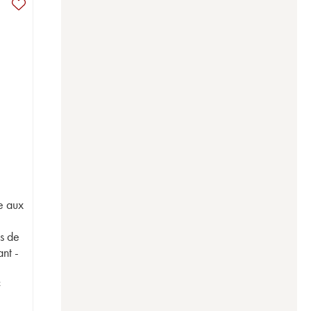
e aux
a
s de
nt -
x