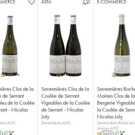
MMERCE
ASTA
E-COMMERCE
2
ières Clos de la
Savennières Clos de la
Savennières Roch
 de Serrant
Coulée de Serrant
Moines Clos de l
les de la Coulée
Vignobles de la Coulée
Bergerie Vignoble
rant - Nicolas
de Serrant - Nicolas
la Coulée de Serra
Joly
Nicolas Joly
ères AOC
Savennières AOC
Savennières Roche au
Moines AOC
0
A
S
2023
A
S