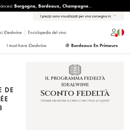
rancesi:
Borgogna
,
Bordeaux
,
Champagne
...
I prezzi sono visualizzati per una consegna in:
ici iDealwine
Enciclopedia del vino
I must-have iDealwine
🍇
Bordeaux En Primeurs
IL PROGRAMMA FEDELTÀ
IDEALWINE
E DE
Sconto fedeltà
ÉE
Ottieni dei buoni sconto con i tuoi acquisti!
 2023