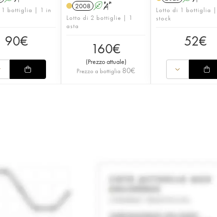
2008
A
S
 1 bottiglia | 1 in
Lotto di 1 bottiglia |
Lotto di 2 bottiglie | 1
stock
asta
90
€
52
€
160
€
(
Prezzo attuale
)
80
€
Prezzo a bottiglia