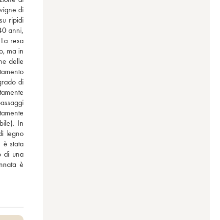
vigne di 
 ripidi 
0 anni, 
La resa 
, ma in 
e delle 
tamento 
grado di 
tamente 
assaggi 
tamente 
le). In 
i legno 
è stata 
 di una 
nnata è 