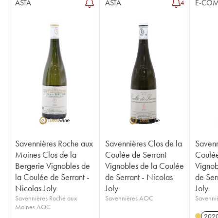
ASTA
ASTA
E-CO
4
Savennières Roche aux
Savennières Clos de la
Savenn
Moines Clos de la
Coulée de Serrant
Coulée
Bergerie Vignobles de
Vignobles de la Coulée
Vignob
la Coulée de Serrant -
de Serrant - Nicolas
de Ser
Nicolas Joly
Joly
Joly
Savennières Roche aux
Savennières AOC
Savenni
Moines AOC
202