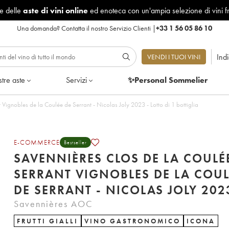
le delle
aste di vini online
ed enoteca con un'ampia selezione di vini f
Una domanda?
Contatta il nostro Servizio Clienti
|
+33 1 56 05 86 10
Ind
VENDI I TUOI VINI
tre aste
Servizi
✨Personal Sommelier
Savennières Clos de la Coulée de Serrant Vignobles de la Coulée de Serrant - Nicolas Joly 2023 - Lotto di 1 bottiglia
E-COMMERCE
Bestseller
SAVENNIÈRES CLOS DE LA COULÉ
SERRANT VIGNOBLES DE LA COUL
DE SERRANT - NICOLAS JOLY
Savennières AOC
FRUTTI GIALLI
VINO GASTRONOMICO
ICONA