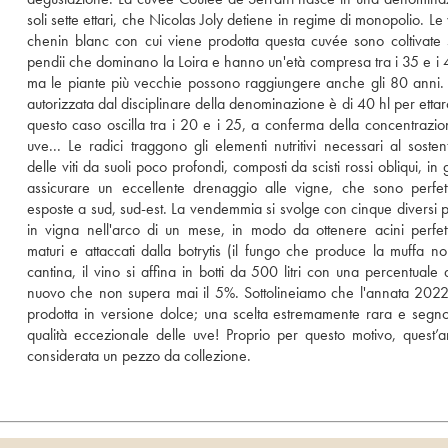
soli sette ettari, che Nicolas Joly detiene in regime di monopolio. Le 
chenin blanc con cui viene prodotta questa cuvée sono coltivate su
pendii che dominano la Loira e hanno un'età compresa tra i 35 e i 4
ma le piante più vecchie possono raggiungere anche gli 80 anni. 
autorizzata dal disciplinare della denominazione è di 40 hl per ettaro
questo caso oscilla tra i 20 e i 25, a conferma della concentrazion
uve... Le radici traggono gli elementi nutritivi necessari al sosten
delle viti da suoli poco profondi, composti da scisti rossi obliqui, in 
assicurare un eccellente drenaggio alle vigne, che sono perfet
esposte a sud, sud-est. La vendemmia si svolge con cinque diversi p
in vigna nell'arco di un mese, in modo da ottenere acini perfet
maturi e attaccati dalla botrytis (il fungo che produce la muffa nobi
cantina, il vino si affina in botti da 500 litri con una percentuale d
nuovo che non supera mai il 5%. Sottolineiamo che l'annata 2022 
prodotta in versione dolce; una scelta estremamente rara e segno
qualità eccezionale delle uve! Proprio per questo motivo, quest’a
considerata un pezzo da collezione.