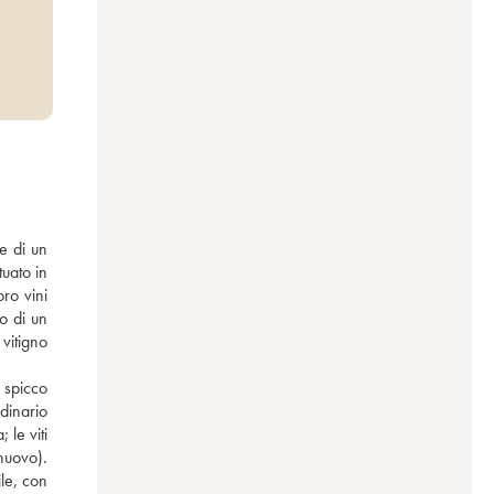
uato in 
ro vini 
o di un 
itigno 
 spicco 
dinario 
le viti 
nuovo). 
le, con 