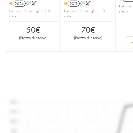
2024
A
S
2011
A
S
Lotto di
Lotto di 1 bottiglia | 0
Lotto di 1 bottiglia | 0
stock
aste
aste
50
€
70
€
(
Prezzo di riserva
)
(
Prezzo di riserva
)