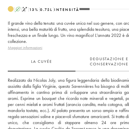
A
S
13
%
0.75
L
INTENSITÀ
Il grande vino della tenuta: una cuvée unica nel suo genere, con ar
intensi, una bella maturità di frutto, una splendida tessitura, una piac
freschezza e un finale lungo. Un vino magnifico! L'annata 2022 è d
collezione.
Maggiori informazioni
DEGUSTAZIONE E
LA CUVÉE
CONSERVAZIONE
Realizzato da Nicolas Joly, una figura leggendaria della biodinamic
assistito dalla figlia Virginie, questo Savennières ha bisogno di molti
affinamento in cantina prima di sviluppare una straordinaria g
aromi. Esprime un bouquet che ricorda note minerali e vegetali, p
per cenni mielati e aromi fruttati (arancia candita, mela cotogna, alb
mandorla tostata, ecc.). Al palato presenta un sorso ampio e raffina
regala sensazioni saline e piacevoli sfumature amaricanti. Si tratta di
unico, che consigliamo di stappare almeno 24 ore prima
degustazione. La cuvée Coulée de Serrant nasce in una denominaz