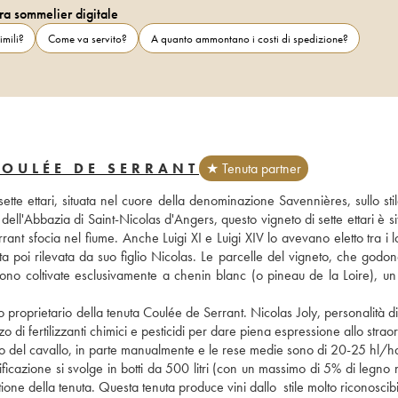
ra sommelier digitale
imili?
Come va servito?
A quanto ammontano i costi di spedizione?
COULÉE DE SERRANT
★ Tenuta partner
ell'Abbazia di Saint-Nicolas d'Angers, questo vigneto di sette ettari è sit
rant sfocia nel fiume. Anche Luigi XI e Luigi XIV lo avevano eletto tra i lo
ta poi rilevata da suo figlio Nicolas. Le parcelle del vigneto, che godon
sono coltivate esclusivamente a chenin blanc (o pineau de la Loire), un v
proprietario della tenuta Coulée de Serrant. Nicolas Joly, personalità di
zo di fertilizzanti chimici e pesticidi per dare piena espressione allo straor
ilio del cavallo, in parte manualmente e le rese medie sono di 20-25 hl/ha; 
ificazione si svolge in botti da 500 litri (con un massimo di 5% di legno 
ione della tenuta. Questa tenuta produce vini dallo  stile molto riconoscibi