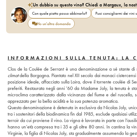
Un dubbio su questo vino? Chiedi a Margaux, la nost
Con quale piatto posso abbinarlo?
Puoi consigliarmi dei vini s
Ho un'altra domanda
INFORMAZIONI SULLA TENUTA: LA 
climat
 della Borgogna. Piantato nel XII secolo dai monaci cistercensi d
posizione ideale, affacciato sulla Loira, dove il torrente coulée di Ser
preferiti. Restaurata negli anni '60 da Madame Joly, la tenuta è sta
microclima caratterizzato dalla vicinanza del fiume e del ruscello, 
apprezzato per la bella acidità e la sua potenza aromatica. 
Questa denominazione è detenuta in esclusiva da Nicolas Joly, unico 
tra i sostenitori della biodinamica fin dal 1985, esclude qualsiasi utiliz
terroir da cui proviene il vino. La vigna è lavorata in parte con l’aus
hanno un’età compresa tra i 35 e gli oltre 80 anni. In cantina la vin
Virginie, la figlia di Nicolas Joly, sta gradualmente assumendo la gest