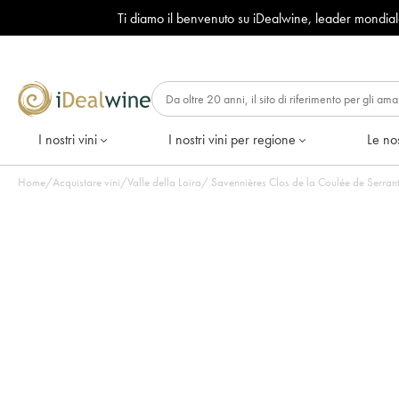
Ti diamo il benvenuto su iDealwine, leader mondia
I nostri vini
I nostri vini per regione
Le nos
Home
/
Acquistare vini
/
Valle della Loira
/