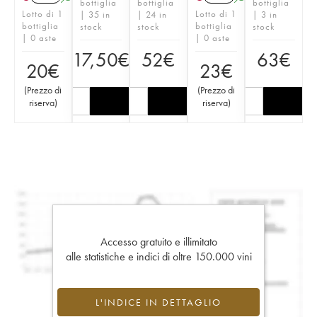
bottiglia
bottiglia
bottiglia
Lotto di 1
Lotto di 1
| 35 in
| 24 in
| 3 in
bottiglia
bottiglia
stock
stock
stock
| 0 aste
| 0 aste
17,50
€
52
€
63
€
20
€
23
€
(
Prezzo di
(
Prezzo di
riserva
)
riserva
)
Accesso gratuito e illimitato
alle statistiche e indici di oltre 150.000 vini
L'INDICE IN DETTAGLIO