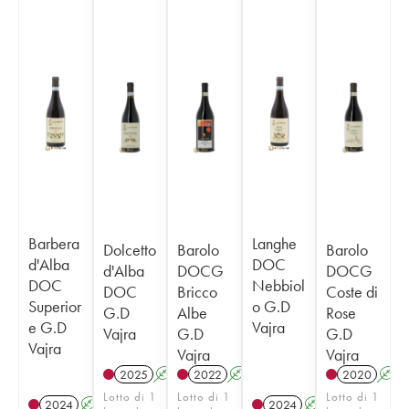
Barbera
Langhe
Dolcetto
Barolo
Barolo
d'Alba
DOC
d'Alba
DOCG
DOCG
DOC
Nebbiol
DOC
Bricco
Coste di
Superior
o G.D
G.D
Albe
Rose
e G.D
Vajra
Vajra
G.D
G.D
Vajra
Vajra
Vajra
2025
A
2022
A
2020
A
Lotto di 1
Lotto di 1
Lotto di 1
2024
A
2024
A