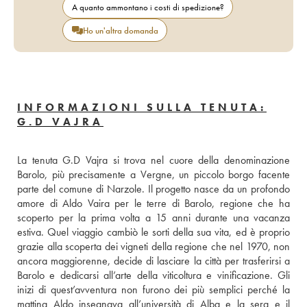
A quanto ammontano i costi di spedizione?
Ho un'altra domanda
INFORMAZIONI SULLA TENUTA:
G.D VAJRA
La tenuta G.D Vajra si trova nel cuore della denominazione 
Barolo, più precisamente a Vergne, un piccolo borgo facente 
parte del comune di Narzole. Il progetto nasce da un profondo 
amore di Aldo Vaira per le terre di Barolo, regione che ha 
scoperto per la prima volta a 15 anni durante una vacanza 
estiva. Quel viaggio cambiò le sorti della sua vita, ed è proprio 
grazie alla scoperta dei vigneti della regione che nel 1970, non 
ancora maggiorenne, decide di lasciare la città per trasferirsi a 
Barolo e dedicarsi all’arte della viticoltura e vinificazione. Gli 
inizi di quest’avventura non furono dei più semplici perché la 
mattina Aldo insegnava all’università di Alba e la sera e il 