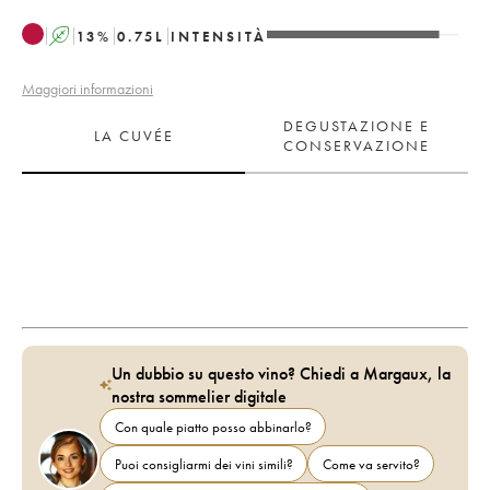
A
13
%
0.75
L
INTENSITÀ
Maggiori informazioni
DEGUSTAZIONE E
LA CUVÉE
CONSERVAZIONE
Un dubbio su questo vino? Chiedi a Margaux, la
nostra sommelier digitale
Con quale piatto posso abbinarlo?
Puoi consigliarmi dei vini simili?
Come va servito?