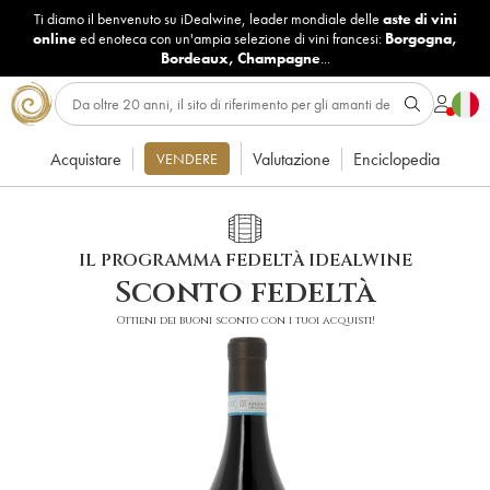
Ti diamo il benvenuto su iDealwine, leader mondiale delle
aste di vini
online
ed enoteca con un'ampia selezione di vini francesi:
Borgogna
,
Bordeaux
,
Champagne
...
Acquistare
Valutazione
Enciclopedia
VENDERE
IL PROGRAMMA FEDELTÀ IDEALWINE
Sconto fedeltà
Ottieni dei buoni sconto con i tuoi acquisti!