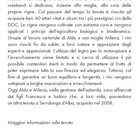
weekend si dedicava, insieme alla moglie, alla cura delle 
proprie vigne. Col passare del tempo la tenuta è riuscita ad 
acquisire ben 60 ettari vitati e alcuni tra i più prestigiosi cru della 
DOC. Le vigne vengono coltivate con estrema cura e vengono 
applicati i principi dell’agricoltura biologica e biodinamica. 
Grazie al lavoro sartoriale di Aldo e sua moglie Milena, i vini 
sono riusciti fin da subito a farsi notare e apprezzare dagli 
esperti e appassionati. L’utilizzo del legno per la maturazione e 
l’invecchiamento viene limitato e si cerca di utilizzare il più 
possibile contenitori inerti in modo da permettere al frutto di 
poter esprimere tutta la sua finezza ed eleganza. Tuttavia, col 
fine di garantire un buon equilibrio e longevità, i vini vengono 
sottoposti a lunghe macerazioni e invecchiamenti. 
Oggi Aldo e Milena, nella gestione dell’azienda, sono affiancati 
dai figli Francesca e Isidoro che, a loro volta, possiedono 
un’altra tenuta a Serralunga d’Alba, acquisita nel 2008.
Maggiori informazioni sulla tenuta