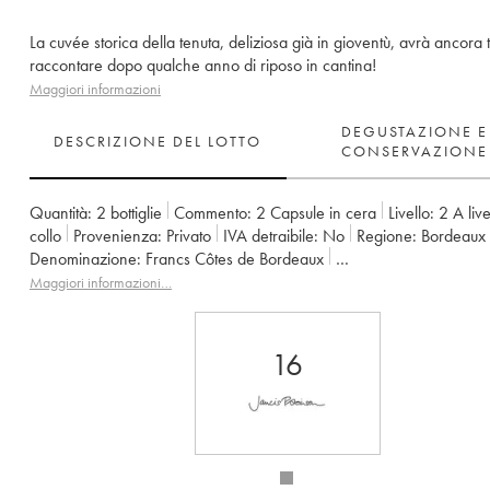
La cuvée storica della tenuta, deliziosa già in gioventù, avrà ancora 
raccontare dopo qualche anno di riposo in cantina!
Maggiori informazioni
DEGUSTAZIONE E
DESCRIZIONE DEL LOTTO
CONSERVAZIONE
Quantità:
2 bottiglie
Commento:
2 Capsule in cera
Livello:
2
A live
collo
Provenienza:
privato
IVA detraibile:
no
Regione:
Bordeaux
Denominazione:
Francs Côtes de Bordeaux
Proprietario:
Jean-Pierre et Pascal Amoreau
Maggiori informazioni…
16