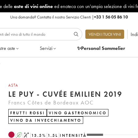
le delle
aste di vini online
ed enoteca con un'ampia selezione di vini f
Una domanda?
Contatta il nostro Servizio Clienti
|
+33 1 56 05 86 10
Ind
VENDI I TUOI VINI
tre aste
Servizi
✨Personal Sommelier
e
ASTA
LE PUY - CUVÉE EMILIEN 2019
Francs Côtes de Bordeaux AOC
FRUTTI ROSSI
VINO GASTRONOMICO
VINO DA INVECCHIAMENTO
A
S
13.5
%
1.5
L
INTENSITÀ