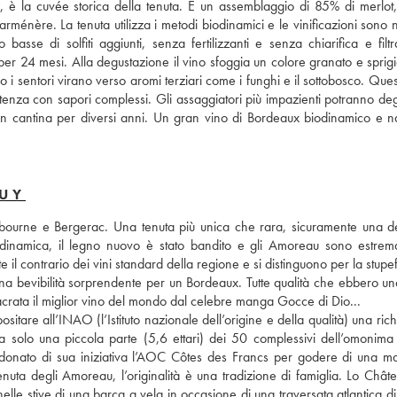
è la cuvée storica della tenuta. È un assemblaggio di 85% di merlot,
nère. La tenuta utilizza i metodi biodinamici e le vinificazioni sono nat
basse di solfiti aggiunti, senza fertilizzanti e senza chiarifica e filtr
per 24 mesi. Alla degustazione il vino sfoggia un colore granato e sprigi
po i sentori virano verso aromi terziari come i funghi e il sottobosco. Ques
istenza con sapori complessi. Gli assaggiatori più impazienti potranno deg
n cantina per diversi anni. Un gran vino di Bordeaux biodinamico e nat
PUY
ibourne e Bergerac. Una tenuta più unica che rara, sicuramente una del
iodinamica, il legno nuovo è stato bandito e gli Amoreau sono estrem
e il contrario dei vini standard della regione e si distinguono per la stupe
una bevibilità sorprendente per un Bordeaux. Tutte qualità che ebbero una
rata il miglior vino del mondo dal celebre manga Gocce di Dio... 
tare all’INAO (l’Istituto nazionale dell’origine e della qualità) una richi
 solo una piccola parte (5,6 ettari) dei 50 complessivi dell’omonima t
ndonato di sua iniziativa l’AOC Côtes des Francs per godere di una ma
tenuta degli Amoreau, l’originalità è una tradizione di famiglia. Lo Châte
lle stive di una barca a vela in occasione di una traversata atlantica di 