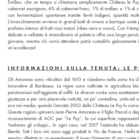
Emilien, che un tempo si chiamava semplicemente Château le Puy, 
cabernet sauvignon, 6% di cabernet franc, 1% di malbec e 1% di carmé
con fermentazioni spontanee tramite lieviti indigeni, quantità molto 
L’invecchiamento avviene in grandi botti di rovere e barrique usate 
profumo intenso di frutti rossi maturi (ribes nero e rosso). Con il tem
delicato e vellutato è straordinario al palato e offre una lunga pers
giovane, mentre chi vorrà attendere potrà custodirlo gelosamente i
un’eccellenza!
INFORMAZIONI SULLA TENUTA: LE 
Gli Amoreau sono viticoltori dal 1610 e risiedono nella zona tra L
innovative di Bordeaux. Le vigne sono coltivate in agricoltura b
parsimoniosi nell’aggiunta di solfiti. Le diverse cuvée sono esattament
giustezza e per una piacevole rusticità, un po’ contadina, unita ad 
eco nei media, quando l’annata 2003 dello Château Le Puy fu consac
Queste ragioni spinsero Jean-Pierre Amoreau e il figlio Pascal a deposi
riconoscimento di AOC per “Le Puy”, la cui superficie rappresenta
Vedremo gli sviluppi... In ogni caso, nel 2017 l’azienda ha abba
libertà. Tutti i loro vini sono oggi prodotti in Vin de France. Nella 
persino dilettato in un esperimento di invecchiamento di una cuvée ne