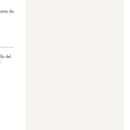
tanto da
llo del