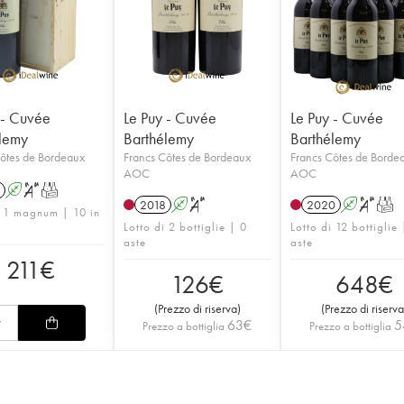
 - Cuvée
Le Puy - Cuvée
Le Puy - Cuvée
lemy
Barthélemy
Barthélemy
ôtes de Bordeaux
Francs Côtes de Bordeaux
Francs Côtes de Borde
AOC
AOC
A
S
T
2018
A
S
2020
A
S
T
i 1 magnum | 10 in
Lotto di 2 bottiglie | 0
Lotto di 12 bottiglie
aste
aste
211
€
126
€
648
€
(
Prezzo di riserva
)
(
Prezzo di riserva
63
€
5
Prezzo a bottiglia
Prezzo a bottiglia