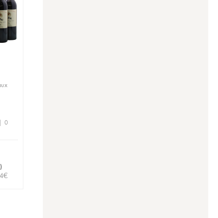
aux
 | 0
)
4
€