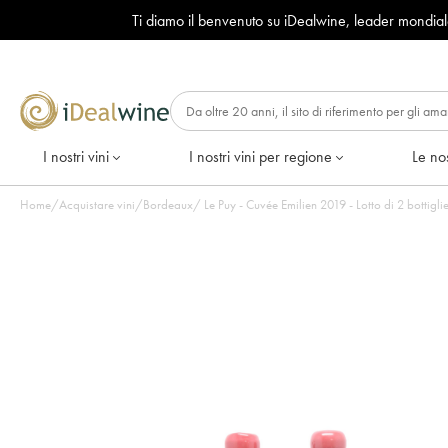
Ti diamo il benvenuto su iDealwine, leader mondia
I nostri vini
I nostri vini per regione
Le nos
Home
/
Acquistare vini
/
Bordeaux
/
Le Puy - Cuvée Emilien 2019 - Lotto di 2 bottigli