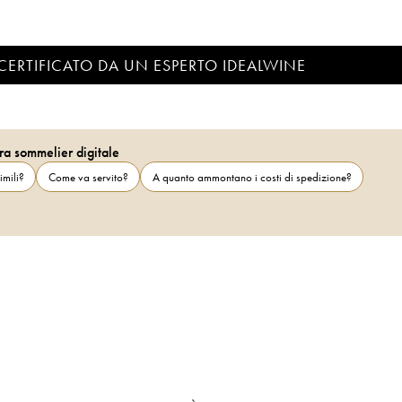
CERTIFICATO DA UN ESPERTO IDEALWINE
ra sommelier digitale
imili?
Come va servito?
A quanto ammontano i costi di spedizione?