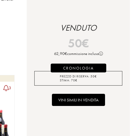
VENDUTO
50
€
62,90
€
commissione inclusa
CRONOLOGIA
PREZZO DI RISERVA:
50
€
STIMA:
70
€
3
VINI SIMILI IN VENDITA