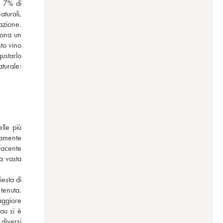
 7% di 
urali, 
azione. 
ona un 
to vino 
ustarlo 
urale: 
le più 
amente 
facente 
 vasta 
esta di 
enuta. 
ggiore 
au si è 
diversi 