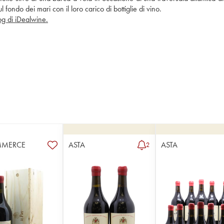
l fondo dei mari con il loro carico di bottiglie di vino. 
log di iDealwine.
MMERCE
ASTA
ASTA
2