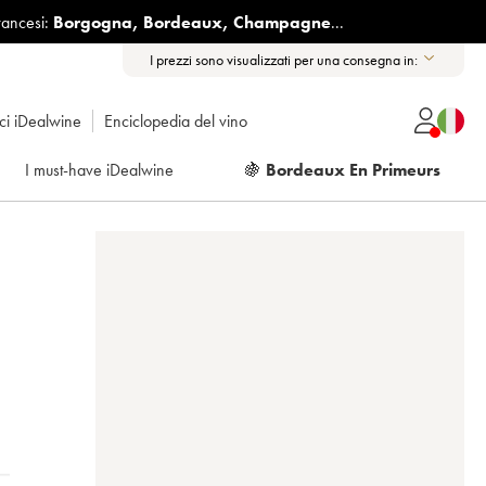
rancesi:
Borgogna
,
Bordeaux
,
Champagne
...
I prezzi sono visualizzati per una consegna in:
ici iDealwine
Enciclopedia del vino
I must-have iDealwine
🍇
Bordeaux En Primeurs