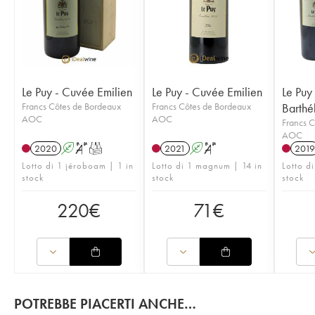
Le Puy - Cuvée Emilien
Le Puy - Cuvée Emilien
Le Puy
Francs Côtes de Bordeaux
Francs Côtes de Bordeaux
Barthé
AOC
AOC
Francs C
AOC
2020
A
S
T
2021
A
S
2019
Lotto di 1 jéroboam | 1 in
Lotto di 1 magnum | 14 in
Lotto d
stock
stock
stock
220
€
71
€
POTREBBE PIACERTI ANCHE…