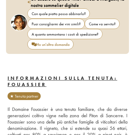
nostra sommelier digitale
Con quale piatto posso abbinarlo?
Puoi consigliarmi dei vini simili?
Come va servito?
A quanto ammontano i costi di spedizione?
Ho un'altra domanda
INFORMAZIONI SULLA TENUTA:
FOUASSIER
★ Tenuta partner
Il Domaine Fouassier è una tenuta familiare, che da diverse 
generazioni coltiva vigne nella zona del Piton di Sancerre. I 
Fouassier sono una delle più antiche famiglie di viticoltori della 
denominazione. Il vigneto, che si estende su quasi 56 ettari, 
coltivati per 80% a sauvignon e per il 20% a pinot noir, è 