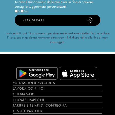
Accetto il tracciamento delle mie email al fine di ricevere
consigli e suggerimenti personalizzati
Sì
No
REGISTRATI
Iscrivendoti, dai il tuo consenso per ricevere le nostre newsletter. Puoi annullare
l’iscrizione in qualsiasi momento attraverso il link disponibile alla fine di ogni
messaggio.
VALUTAZIONE GRATUITA
LAVORA CON NOI
CHI SIAMO?
I NOSTRI IMPEGNI
TARIFFE E TEMPI DI CONSEGNA
TENUTE PARTNER