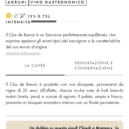
AGRUMI
VINO GASTRONOMICO
A
S
13
%
0.75
L
INTENSITÀ
Il Clos de Banon è un Sancerre perfettamente equilibrato, che
esprime appieno gli aromi tipici del sauvignon e le caratteristiche
del suo terroir d’origine.
Maggiori informazioni
DEGUSTAZIONE E
LA CUVÉE
CONSERVAZIONE
Il Clos de Banon è prodotto con uve diraspate, provenienti da 
vigne di 35 anni. All’olfatto, rilascia ricche note di frutti bianchi 
maturi (mela, pera) e scorze di agrumi. Il palato, ampio e fresco, 
presenta un bouquet aromatico intenso con un finale persistente.
Un dubbio su questo vino? Chiedi a Margaux, la