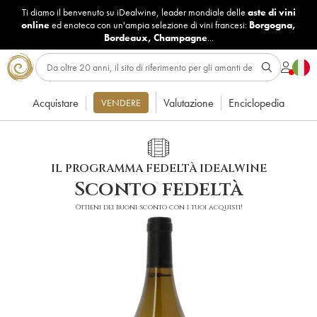
Ti diamo il benvenuto su iDealwine, leader mondiale delle
aste di vini
online
ed enoteca con un'ampia selezione di vini francesi:
Borgogna
,
Bordeaux
,
Champagne
...
Acquistare
Valutazione
Enciclopedia
VENDERE
IL PROGRAMMA FEDELTÀ IDEALWINE
Sconto fedeltà
Ottieni dei buoni sconto con i tuoi acquisti!