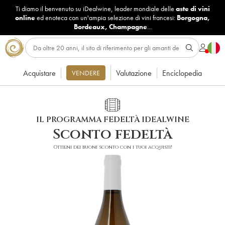
Ti diamo il benvenuto su iDealwine, leader mondiale delle
aste di vini
online
ed enoteca con un'ampia selezione di vini francesi:
Borgogna
,
Bordeaux
,
Champagne
...
Acquistare
Valutazione
Enciclopedia
VENDERE
IL PROGRAMMA FEDELTÀ IDEALWINE
Sconto fedeltà
Ottieni dei buoni sconto con i tuoi acquisti!