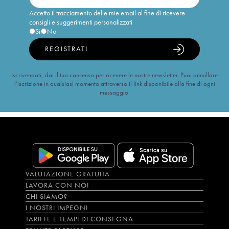
Accetto il tracciamento delle mie email al fine di ricevere
consigli e suggerimenti personalizzati
Sì
No
REGISTRATI
Iscrivendoti, dai il tuo consenso per ricevere le nostre newsletter. Puoi annullare
l’iscrizione in qualsiasi momento attraverso il link disponibile alla fine di ogni
messaggio.
VALUTAZIONE GRATUITA
LAVORA CON NOI
CHI SIAMO?
I NOSTRI IMPEGNI
TARIFFE E TEMPI DI CONSEGNA