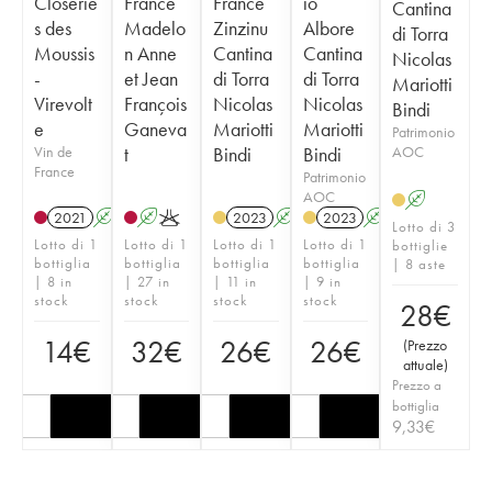
Closerie
France
France
io
Cantina
s des
Madelo
Zinzinu
Albore
di Torra
Moussis
n Anne
Cantina
Cantina
Nicolas
-
et Jean
di Torra
di Torra
Mariotti
Virevolt
François
Nicolas
Nicolas
Bindi
e
Ganeva
Mariotti
Mariotti
Patrimonio
Vin de
t
Bindi
Bindi
AOC
France
Patrimonio
AOC
A
2021
A
K
A
K
2023
A
2023
A
Lotto di 3
Lotto di 1
Lotto di 1
Lotto di 1
Lotto di 1
bottiglie
bottiglia
bottiglia
bottiglia
bottiglia
| 8 aste
| 8 in
| 27 in
| 11 in
| 9 in
stock
stock
stock
stock
28
€
14
€
32
€
26
€
26
€
(
Prezzo
attuale
)
Prezzo a
bottiglia
9,33
€