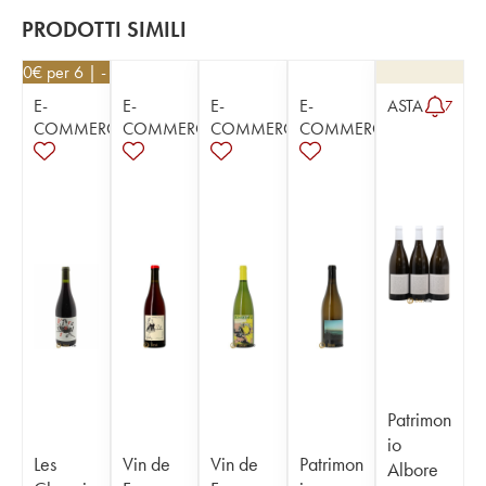
PRODOTTI SIMILI
2,60
€
per 6 | - 10%
E-
E-
E-
E-
ASTA
7
COMMERCE
COMMERCE
COMMERCE
COMMERCE
Patrimon
io
Les
Vin de
Vin de
Patrimon
Albore