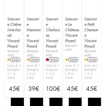
Sancerr
Sancerr
Sancerr
Sancerr
Sancerr
e Chêne
e
e
e Le
e Petit
Marcha
Harmoni
Charloui
Château
Chemari
nd
e
se
Vincent
n
Vincent
Vincent
Vincent
Pinard
Vincent
Pinard
Pinard
Pinard
Sancerre
Pinard
AOC
Sancerre
Sancerre
Sancerre
Sancerre
AOC
AOC
AOC
AOC
2022
2022
2022
2022
2022
Lotto di 1
Lotto di 1
Lotto di 1
Lotto di 1
Lotto di 1
bottiglia
bottiglia
magnum
bottiglia
bottiglia
| 1 in
| 4 in
| 1 in
| 8 in
| 4 in
stock
stock
stock
stock
stock
45
€
39
€
100
€
45
€
45
€