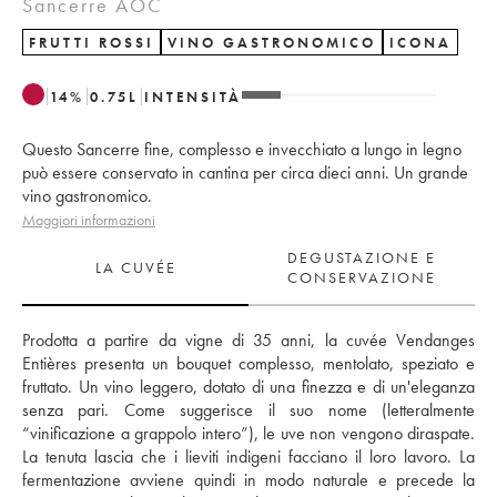
Sancerre AOC
FRUTTI ROSSI
VINO GASTRONOMICO
ICONA
14
%
0.75
L
INTENSITÀ
Questo Sancerre fine, complesso e invecchiato a lungo in legno
può essere conservato in cantina per circa dieci anni. Un grande
vino gastronomico.
Maggiori informazioni
DEGUSTAZIONE E
LA CUVÉE
CONSERVAZIONE
Prodotta a partire da vigne di 35 anni, la cuvée Vendanges 
Entières presenta un bouquet complesso, mentolato, speziato e 
fruttato. Un vino leggero, dotato di una finezza e di un'eleganza 
senza pari. Come suggerisce il suo nome (letteralmente 
“vinificazione a grappolo intero”), le uve non vengono diraspate. 
La tenuta lascia che i lieviti indigeni facciano il loro lavoro. La 
fermentazione avviene quindi in modo naturale e precede la 