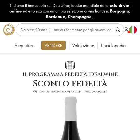
Ti diamo il benvenuto su iDealwine, leader mondiale delle
aste di vini
online
ed enoteca con un'ampia selezione di vini francesi:
Borgogna
,
Bordeaux
,
Champagne
...
Acquistare
Valutazione
Enciclopedia
VENDERE
IL PROGRAMMA FEDELTÀ IDEALWINE
Sconto fedeltà
Ottieni dei buoni sconto con i tuoi acquisti!