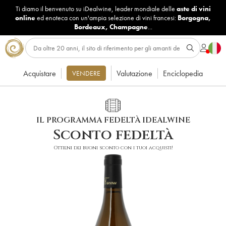
Ti diamo il benvenuto su iDealwine, leader mondiale delle
aste di vini
online
ed enoteca con un'ampia selezione di vini francesi:
Borgogna
,
Bordeaux
,
Champagne
...
Acquistare
Valutazione
Enciclopedia
VENDERE
IL PROGRAMMA FEDELTÀ IDEALWINE
Sconto fedeltà
Ottieni dei buoni sconto con i tuoi acquisti!