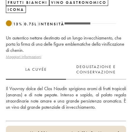
FRUTTI BIANCHI
VINO GASTRONOMICO
ICONA
13
%
0.75
L
INTENSITÀ
Un autentico nettare destinato ad un lungo invecchiamento, che
porta la firma di una delle figure emblematiche della vinificazione
di chenin.
Maggiori informazioni
DEGUSTAZIONE E
LA CUVÉE
CONSERVAZIONE
Il Vouvray dolce del Clos Naudin sprigiona aromi di frutti tropicali 
(ananas) e di note pepate. Intenso e sapido, al palato regala 
straordinarie note amare e una grande persistenza aromatica. È 
un vino dal grande potenziale di invecchiamento.