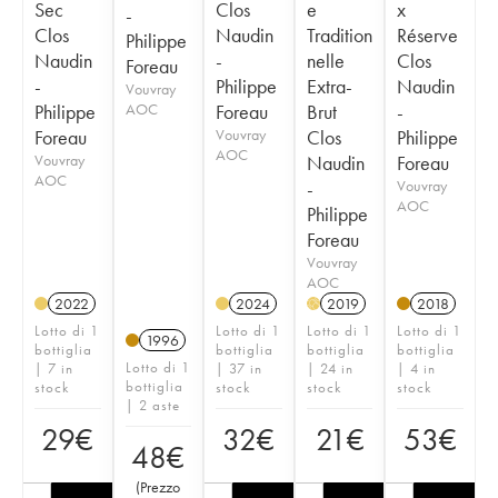
Sec
Clos
e
x
-
Clos
Naudin
Tradition
Réserve
Philippe
Naudin
-
nelle
Clos
Foreau
-
Philippe
Extra-
Naudin
Vouvray
Philippe
AOC
Foreau
Brut
-
Foreau
Vouvray
Clos
Philippe
AOC
Vouvray
Naudin
Foreau
AOC
-
Vouvray
AOC
Philippe
Foreau
Vouvray
AOC
2022
2024
2019
2018
H
Lotto di 1
Lotto di 1
Lotto di 1
Lotto di 1
1996
bottiglia
bottiglia
bottiglia
bottiglia
Lotto di 1
| 7 in
| 37 in
| 24 in
| 4 in
bottiglia
stock
stock
stock
stock
| 2 aste
29
€
32
€
21
€
53
€
48
€
(
Prezzo