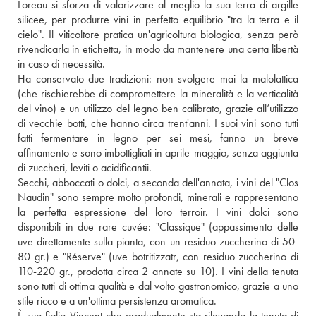
Foreau si sforza di valorizzare al meglio la sua terra di argille 
silicee, per produrre vini in perfetto equilibrio "tra la terra e il 
cielo". Il viticoltore pratica un'agricoltura biologica, senza però 
rivendicarla in etichetta, in modo da mantenere una certa libertà 
in caso di necessità. 
Ha conservato due tradizioni: non svolgere mai la malolattica 
(che rischierebbe di compromettere la mineralità e la verticalità 
del vino) e un utilizzo del legno ben calibrato, grazie all’utilizzo 
di vecchie botti, che hanno circa trent'anni. I suoi vini sono tutti 
fatti fermentare in legno per sei mesi, fanno un breve 
affinamento e sono imbottigliati in aprile-maggio, senza aggiunta 
di zuccheri, leviti o acidificantii. 
Secchi, abboccati o dolci, a seconda dell'annata, i vini del "Clos 
Naudin" sono sempre molto profondi, minerali e rappresentano 
la perfetta espressione del loro terroir. I vini dolci sono 
disponibili in due rare cuvée: "Classique" (appassimento delle 
uve direttamente sulla pianta, con un residuo zuccherino di 50-
80 gr.) e "Réserve" (uve botritizzatr, con residuo zuccherino di 
110-220 gr., prodotta circa 2 annate su 10). I vini della tenuta 
sono tutti di ottima qualità e dal volto gastronomico, grazie a uno 
stile ricco e a un'ottima persistenza aromatica. 
È suo figlio Vincent che gradualmente sta rilevando la tenuta di 