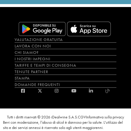
VALUTAZIONE GRATUITA
LAVORA CON NOI
CHI SIAMO?
I NOSTRI IMPEGNI
TARIFFE E TEMPI DI CONSEGNA
TENUTE PARTNER
STAMPA
DOMANDE FREQUENTI
Tutti i diritti riservati © 2026 iDealwine S.A.S.
CGV
Informativa sulla privacy
Bevi con moderazione, l’abuso di alcol è dannoso per la salute. L'utilizzo del
sito e dei servizi annessi è riservato solo agli utenti maggiorenni.