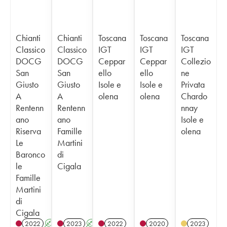
Chianti
Chianti
Toscana
Toscana
Toscana
Classico
Classico
IGT
IGT
IGT
DOCG
DOCG
Ceppar
Ceppar
Collezio
San
San
ello
ello
ne
Giusto
Giusto
Isole e
Isole e
Privata
A
A
olena
olena
Chardo
Rentenn
Rentenn
nnay
ano
ano
Isole e
Riserva
Famille
olena
Le
Martini
Baronco
di
le
Cigala
Famille
Martini
di
Cigala
2022
A
2023
A
2022
2020
2023