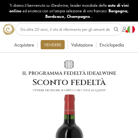
Ti diamo il benvenuto su iDealwine, leader mondiale delle
aste di vini
online
ed enoteca con un'ampia selezione di vini francesi:
Borgogna
,
Bordeaux
,
Champagne
...
Acquistare
Valutazione
Enciclopedia
VENDERE
IL PROGRAMMA FEDELTÀ IDEALWINE
Sconto fedeltà
Ottieni dei buoni sconto con i tuoi acquisti!