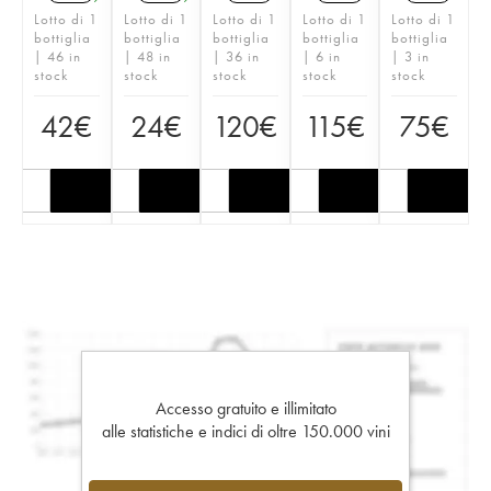
Lotto di 1
Lotto di 1
Lotto di 1
Lotto di 1
Lotto di 1
bottiglia
bottiglia
bottiglia
bottiglia
bottiglia
| 46 in
| 48 in
| 36 in
| 6 in
| 3 in
stock
stock
stock
stock
stock
42
€
24
€
120
€
115
€
75
€
Accesso gratuito e illimitato
alle statistiche e indici di oltre 150.000 vini