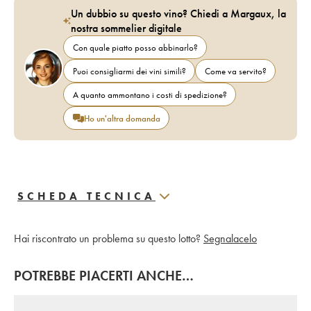
Un dubbio su questo vino? Chiedi a Margaux, la
nostra sommelier digitale
Con quale piatto posso abbinarlo?
Puoi consigliarmi dei vini simili?
Come va servito?
A quanto ammontano i costi di spedizione?
Ho un'altra domanda
SCHEDA TECNICA
Hai riscontrato un problema su questo lotto?
Segnalacelo
POTREBBE PIACERTI ANCHE…