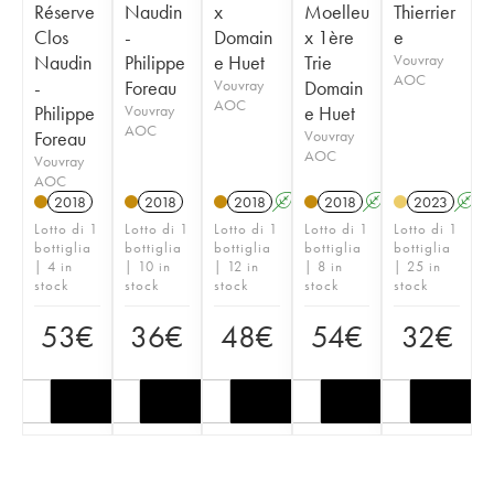
Réserve
Naudin
x
Moelleu
Thierrier
Clos
-
Domain
x 1ère
e
Naudin
Philippe
e Huet
Trie
Vouvray
AOC
-
Foreau
Vouvray
Domain
AOC
Philippe
Vouvray
e Huet
AOC
Foreau
Vouvray
AOC
Vouvray
AOC
2018
2018
2018
A
S
2018
A
S
2023
A
Lotto di 1
Lotto di 1
Lotto di 1
Lotto di 1
Lotto di 1
bottiglia
bottiglia
bottiglia
bottiglia
bottiglia
| 4 in
| 10 in
| 12 in
| 8 in
| 25 in
stock
stock
stock
stock
stock
53
€
36
€
48
€
54
€
32
€