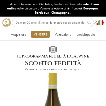
Ti diamo il benvenuto su iDealwine, leader mondiale delle
aste di vini
online
ed enoteca con un'ampia selezione di vini francesi:
Borgogna
,
Bordeaux
,
Champagne
...
Acquistare
Valutazione
Enciclopedia
VENDERE
IL PROGRAMMA FEDELTÀ IDEALWINE
Sconto fedeltà
Ottieni dei buoni sconto con i tuoi acquisti!