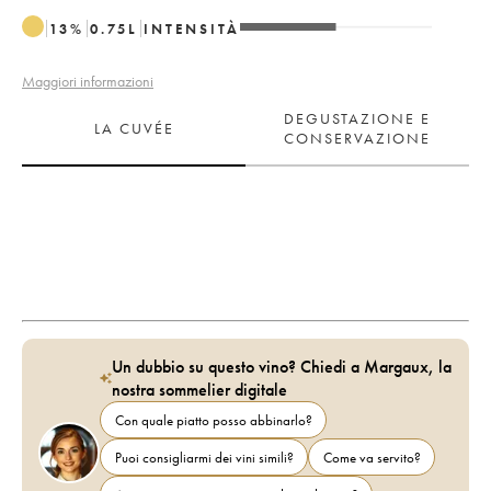
13
%
0.75
L
INTENSITÀ
Maggiori informazioni
DEGUSTAZIONE E
LA CUVÉE
CONSERVAZIONE
Un dubbio su questo vino? Chiedi a Margaux, la
nostra sommelier digitale
Con quale piatto posso abbinarlo?
Puoi consigliarmi dei vini simili?
Come va servito?