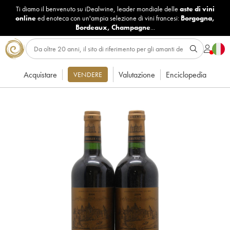
Ti diamo il benvenuto su iDealwine, leader mondiale delle
aste di vini
online
ed enoteca con un'ampia selezione di vini francesi:
Borgogna
,
Bordeaux
,
Champagne
...
Acquistare
Valutazione
Enciclopedia
VENDERE