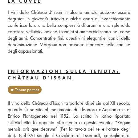
LA CUVÉE
I vini dello Château d’Issan in alcune annate possono essere 
degustati in gioventù, tuttavia qualche anno di invecchiamento 
conferisce loro una bella complessità di aromi e uno splendido 
carattere vellutato, poiché i tannini si ammorbidiscono nel corso 
degli anni. Concentrati e fini, questi vini eleganti e iconici della 
denominazione Margaux non possono mancare nelle cantine 
degli appassionati.
INFORMAZIONI SULLA TENUTA:
CHÂTEAU D'ISSAN
★ Tenuta partner
Il vino dello Château d’Issan fa parlare di sé sin dal XII secolo, 
quando fu servito al matrimonio di Eleonora d’Aquitania e di 
Enrico Plantageneto nel 1152. La scritta in latino riportata 
sull’etichetta fa appunto riferimento a questo evento: “Regum 
mensis aris que deorum” (Per la tavola dei re e l’altare degli 
dei). Nel XVI secolo il Cavaliere di Essenault, consigliere al 