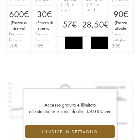
| 20 in
| 21 in
stock
stock
600
€
30
€
90
€
57
€
28,50
€
(
Prezzo di
(
Prezzo di
(
Prezzo
riserva
)
riserva
)
attuale
)
Prezzo a
Prezzo a
Prezzo a
bottiglia
bottiglia
bottiglia
50
€
15
€
30
€
Accesso gratuito e illimitato
alle statistiche e indici di oltre 150.000 vini
L'INDICE IN DETTAGLIO