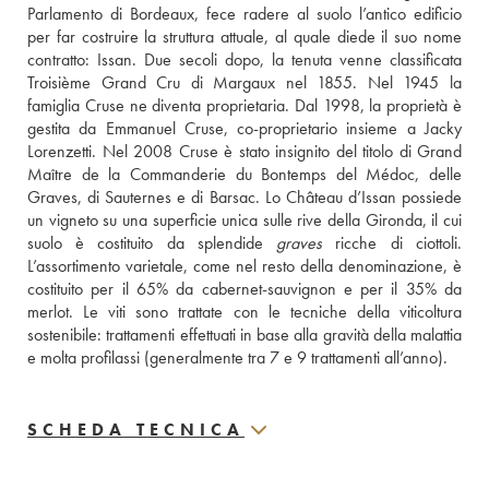
Parlamento di Bordeaux, fece radere al suolo l’antico edificio 
per far costruire la struttura attuale, al quale diede il suo nome 
contratto: Issan. Due secoli dopo, la tenuta venne classificata 
Troisième Grand Cru di Margaux nel 1855. Nel 1945 la 
famiglia Cruse ne diventa proprietaria. Dal 1998, la proprietà è 
gestita da Emmanuel Cruse, co-proprietario insieme a Jacky 
Lorenzetti. Nel 2008 Cruse è stato insignito del titolo di Grand 
Maître de la Commanderie du Bontemps del Médoc, delle 
Graves, di Sauternes e di Barsac. Lo Château d’Issan possiede 
un vigneto su una superficie unica sulle rive della Gironda, il cui 
suolo è costituito da splendide 
graves
 ricche di ciottoli. 
L’assortimento varietale, come nel resto della denominazione, è 
costituito per il 65% da cabernet-sauvignon e per il 35% da 
merlot. Le viti sono trattate con le tecniche della viticoltura 
sostenibile: trattamenti effettuati in base alla gravità della malattia 
e molta profilassi (generalmente tra 7 e 9 trattamenti all’anno).
SCHEDA TECNICA