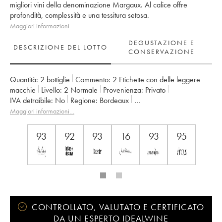
migliori vini della denominazione Margaux. Al calice offre
profondità, complessità e una tessitura setosa.
Maggiori informazioni
DEGUSTAZIONE E
DESCRIZIONE DEL LOTTO
CONSERVAZIONE
Quantità:
2 bottiglie
Commento:
2 Etichette con delle leggere
macchie
Livello:
2
Normale
Provenienza:
privato
IVA detraibile:
no
Regione:
Bordeaux
Denominazione:
Margaux
Maggiori informazioni…
Classificazione:
3ème Grand Cru Classé
Proprietario:
Famille Cruse / J. Lorenzetti
93
92
93
16
93
95
CONTROLLATO, VALUTATO E CERTIFICATO
DA UN ESPERTO IDEALWINE