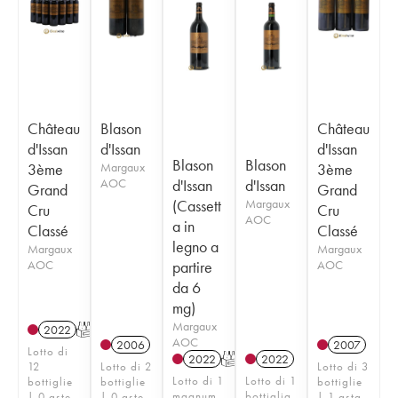
Château
Blason
Château
d'Issan
d'Issan
d'Issan
Blason
Blason
3ème
Margaux
3ème
AOC
d'Issan
d'Issan
Grand
Grand
(Cassett
Margaux
Cru
Cru
AOC
a in
Classé
Classé
legno a
Margaux
Margaux
AOC
partire
AOC
da 6
mg)
Margaux
2022
T
AOC
2006
2007
Lotto di
2022
T
2022
12
Lotto di 2
Lotto di 3
Lotto di 1
Lotto di 1
bottiglie
bottiglie
bottiglie
magnum
bottiglia
| 0 aste
| 0 aste
| 1 asta