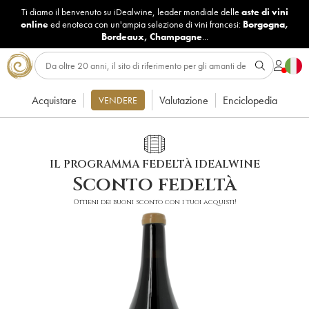
Ti diamo il benvenuto su iDealwine, leader mondiale delle
aste di vini
online
ed enoteca con un'ampia selezione di vini francesi:
Borgogna
,
Bordeaux
,
Champagne
...
Acquistare
Valutazione
Enciclopedia
VENDERE
IL PROGRAMMA FEDELTÀ IDEALWINE
Sconto fedeltà
Ottieni dei buoni sconto con i tuoi acquisti!