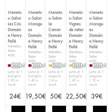
Meneto
Meneto
Meneto
Meneto
Meneto
u-Salon
u-Salon
u-Salon
u-Salon
u-Salon
Les Cris
Morogu
Le
Vignes
Morogu
Domain
es
Carroir
de ratier
es
e Henry
Domain
Domain
Domain
Domain
Pellé
e Henry
e Henry
e Henry
e Henry
Menetou-
Pellé
Pellé
Pellé
Pellé
Salon
Menetou-
Menetou-
Menetou-
Menetou-
AOC
Salon
Salon
Salon
Salon
AOC
AOC
AOC
AOC
2022
A
2023
A
2023
A
2023
A
2023
A
Lotto di 1
Lotto di 1
Lotto di 1
Lotto di 1
Lotto di 1
bottiglia
bottiglia
magnum
bottiglia
magnum
| 53 in
| 42 in
| 6 in
| 42 in
| 12 in
stock
stock
stock
stock
stock
24
€
19,50
€
50
€
22,50
€
39
€