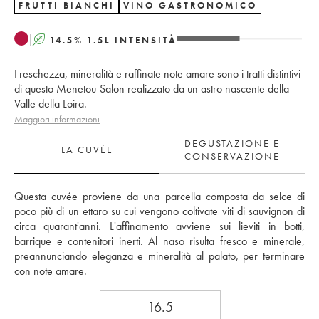
FRUTTI BIANCHI
VINO GASTRONOMICO
A
14.5
%
1.5
L
INTENSITÀ
Freschezza, mineralità e raffinate note amare sono i tratti distintivi
di questo Menetou-Salon realizzato da un astro nascente della
Valle della Loira.
Maggiori informazioni
DEGUSTAZIONE E
LA CUVÉE
CONSERVAZIONE
Questa cuvée proviene da una parcella composta da selce di 
poco più di un ettaro su cui vengono coltivate viti di sauvignon di 
circa quarant'anni. L'affinamento avviene sui lieviti in botti, 
barrique e contenitori inerti. Al naso risulta fresco e minerale, 
preannunciando eleganza e mineralità al palato, per terminare 
con note amare.
16.5