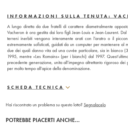
INFORMAZIONI SULLA TENUTA: VA
A lungo diretta da due fratelli di carattere diametralmente opposto
Vacheron è ora gestita dai loro figli Jean-Louis e Jean-Laurent. Dal lor
terreni inerbiti vengono interamente arati con l’aratro o il picco
estremamente sofisticati, guidati da un computer per mantenere al mi
due dei quali danno vita ad una cuvée particolare, sia in bianco (3
1995, mentre «Les Romains» (per i bianchi) dal 1997. Quest’ultima pr
precedente generazione, unita all’impegno altrettanto rigoroso dei g
per molto tempo all’apice della denominazione.
SCHEDA TECNICA
Hai riscontrato un problema su questo lotto?
Segnalacelo
POTREBBE PIACERTI ANCHE…