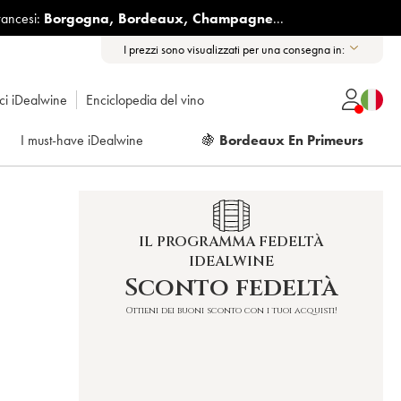
rancesi:
Borgogna
,
Bordeaux
,
Champagne
...
I prezzi sono visualizzati per una consegna in:
ici iDealwine
Enciclopedia del vino
I must-have iDealwine
🍇
Bordeaux En Primeurs
IL PROGRAMMA FEDELTÀ
IDEALWINE
Sconto fedeltà
Ottieni dei buoni sconto con i tuoi acquisti!