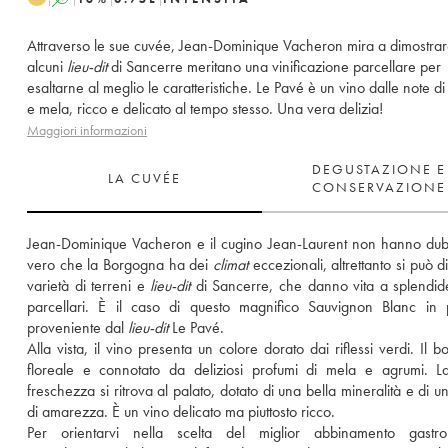
Attraverso le sue cuvée, Jean-Dominique Vacheron mira a dimostra
alcuni
lieu-dit
di Sancerre meritano una vinificazione parcellare per
esaltarne al meglio le caratteristiche. Le Pavé è un vino dalle note d
e mela, ricco e delicato al tempo stesso. Una vera delizia!
Maggiori informazioni
DEGUSTAZIONE E
LA CUVÉE
CONSERVAZIONE
Jean-Dominique Vacheron e il cugino Jean-Laurent non hanno dubb
vero che la Borgogna ha dei 
climat
 eccezionali, altrettanto si può di
varietà di terreni e 
lieu-dit
 di Sancerre, che danno vita a splendid
parcellari. È il caso di questo magnifico Sauvignon Blanc in 
proveniente dal 
lieu-dit
 Le Pavé. 
Alla vista, il vino presenta un colore dorato dai riflessi verdi. Il b
floreale e connotato da deliziosi profumi di mela e agrumi. La
freschezza si ritrova al palato, dotato di una bella mineralità e di u
di amarezza. È un vino delicato ma piuttosto ricco. 
Per orientarvi nella scelta del miglior abbinamento gastron