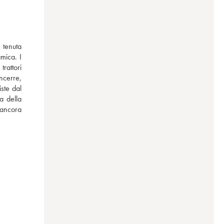
tenuta 
mica. I 
attori 
cerre, 
te dal 
 della 
ancora 