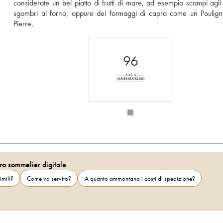
considerate un bel piatto di frutti di mare, ad esempio scampi agli 
sgombri al forno, oppure dei formaggi di capra come un Poulign
Pierre. 
96
ra sommelier digitale
imili?
Come va servito?
A quanto ammontano i costi di spedizione?