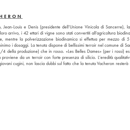
CHERON
, Jean-Louis e Denis (presidente dell’Unione Vinicola di Sancerre), la 
o arrivo, i 42 ettari di vigne sono stati convertiti all’agricoltura biodina
ne, mentre la polverizzazione biodinamica si effettua per mezzo di 5 tr
nimo i dosaggi. La tenuta dispone di bellissimi terroir nel comune di San
/4 della produzione) che in rosso. «Les Belles Dames» (per i rossi) esis
oviene da un terroir con forte presenza di silicio. L’eredità qualitativa
iovani cugini, non lascia dubbi sul fatto che la tenuta Vacheron resterà 