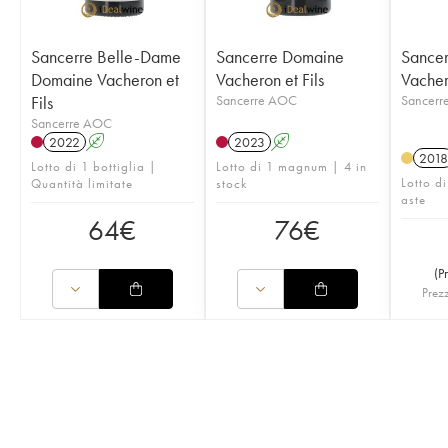
Sancerre Belle-Dame
Sancerre Domaine
Sance
Domaine Vacheron et
Vacheron et Fils
Vachero
Fils
Sancerre AOC
Sancerr
Sancerre AOC
2022
A
2023
A
2018
Lotto di 1 bottiglia |
Lotto di 1 magnum | 4 in
Lotto di
Quantità limitate
stock
aste
64
€
76
€
(
P
Prezz