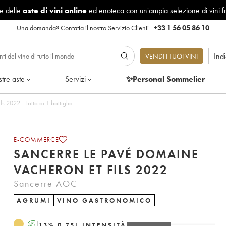
le delle
aste di vini online
ed enoteca con un'ampia selezione di vini f
Una domanda?
Contatta il nostro Servizio Clienti
|
+33 1 56 05 86 10
Ind
VENDI I TUOI VINI
tre aste
Servizi
✨Personal Sommelier
Sancerre Le Pavé Domaine Vacheron et Fils 2022 - Lotto di 1 bottiglia
E-COMMERCE
SANCERRE LE PAVÉ DOMAINE
VACHERON ET FILS 2022
Sancerre AOC
AGRUMI
VINO GASTRONOMICO
A
13
%
0.75
L
INTENSITÀ