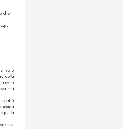
re che
i agrumi
i: se è 
re della 
e cuvée 
purezza 
ouquet è 
 stessa 
na punta 
omico, 