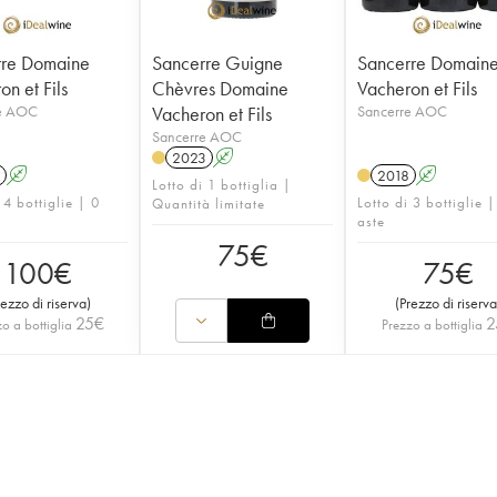
rre Domaine
Sancerre Guigne
Sancerre Domain
n et Fils
Chèvres Domaine
Vacheron et Fils
e AOC
Vacheron et Fils
Sancerre AOC
Sancerre AOC
2023
A
A
2018
A
Lotto di 1 bottiglia |
 4 bottiglie | 0
Lotto di 3 bottiglie |
Quantità limitate
aste
75
€
100
€
75
€
rezzo di riserva
)
(
Prezzo di riserva
25
€
2
o a bottiglia
Prezzo a bottiglia