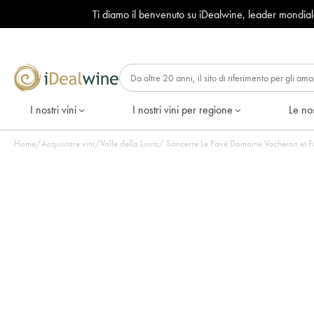
Ti diamo il benvenuto su iDealwine, leader mondia
I nostri vini
I nostri vini per regione
Le nos
Home
/
Acquistare vini
/
Valle della Loira
/