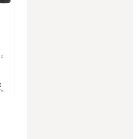
e
 0
)
5
€