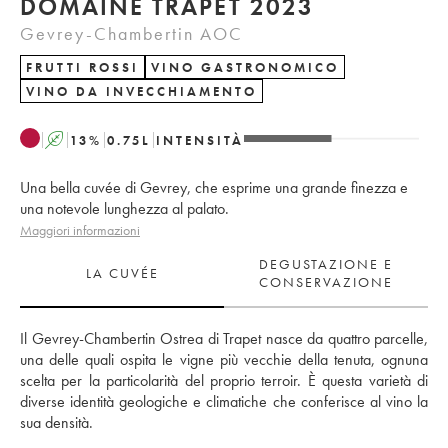
DOMAINE TRAPET 2023
Gevrey-Chambertin AOC
FRUTTI ROSSI
VINO GASTRONOMICO
VINO DA INVECCHIAMENTO
A
13
%
0.75
L
INTENSITÀ
Una bella cuvée di Gevrey, che esprime una grande finezza e
una notevole lunghezza al palato.
Maggiori informazioni
DEGUSTAZIONE E
LA CUVÉE
CONSERVAZIONE
Il Gevrey-Chambertin Ostrea di Trapet nasce da quattro parcelle, 
una delle quali ospita le vigne più vecchie della tenuta, ognuna 
scelta per la particolarità del proprio terroir. È questa varietà di 
diverse identità geologiche e climatiche che conferisce al vino la 
sua densità.