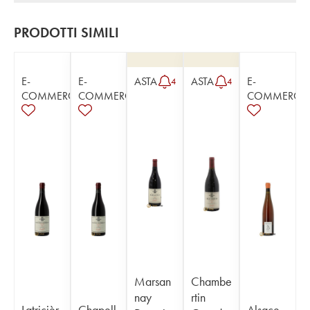
PRODOTTI SIMILI
E-
E-
ASTA
ASTA
E-
4
4
COMMERCE
COMMERCE
COMMERCE
Marsan
Chambe
nay
rtin
Latricièr
Chapell
Alsace