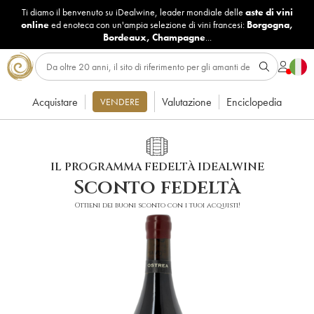
Ti diamo il benvenuto su iDealwine, leader mondiale delle
aste di vini
online
ed enoteca con un'ampia selezione di vini francesi:
Borgogna
,
Bordeaux
,
Champagne
...
Acquistare
Valutazione
Enciclopedia
VENDERE
IL PROGRAMMA FEDELTÀ IDEALWINE
Sconto fedeltà
Ottieni dei buoni sconto con i tuoi acquisti!