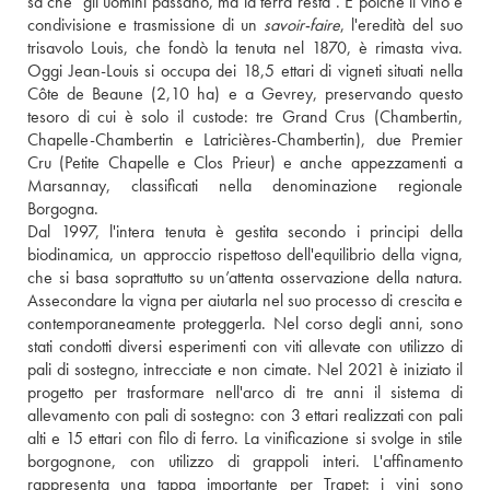
sa che "gli uomini passano, ma la terra resta". E poiché il vino è 
condivisione e trasmissione di un 
savoir-faire
, l'eredità del suo 
trisavolo Louis, che fondò la tenuta nel 1870, è rimasta viva. 
Oggi Jean-Louis si occupa dei 18,5 ettari di vigneti situati nella 
Côte de Beaune (2,10 ha) e a Gevrey, preservando questo 
tesoro di cui è solo il custode: tre Grand Crus (Chambertin, 
Chapelle-Chambertin e Latricières-Chambertin), due Premier 
Cru (Petite Chapelle e Clos Prieur) e anche appezzamenti a 
Marsannay, classificati nella denominazione regionale 
Borgogna.
Dal 1997, l'intera tenuta è gestita secondo i principi della 
biodinamica, un approccio rispettoso dell'equilibrio della vigna, 
che si basa soprattutto su un’attenta osservazione della natura. 
Assecondare la vigna per aiutarla nel suo processo di crescita e 
contemporaneamente proteggerla. Nel corso degli anni, sono 
stati condotti diversi esperimenti con viti allevate con utilizzo di 
pali di sostegno, intrecciate e non cimate. Nel 2021 è iniziato il 
progetto per trasformare nell'arco di tre anni il sistema di 
allevamento con pali di sostegno: con 3 ettari realizzati con pali 
alti e 15 ettari con filo di ferro. La vinificazione si svolge in stile 
borgognone, con utilizzo di grappoli interi. L'affinamento 
rappresenta una tappa importante per Trapet: i vini sono 