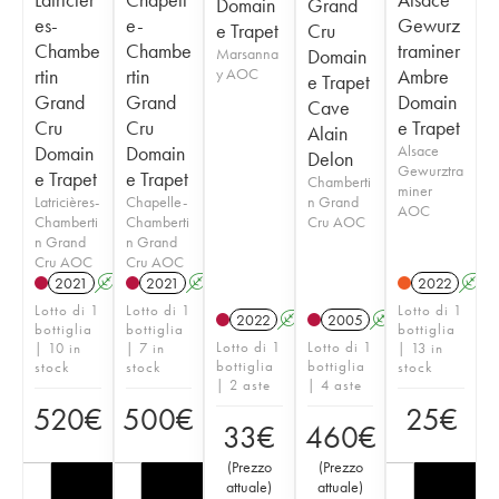
Domain
Grand
es-
e-
Gewurz
e Trapet
Cru
Chambe
Chambe
traminer
Marsanna
Domain
rtin
rtin
y AOC
Ambre
e Trapet
Grand
Grand
Domain
Cave
Cru
Cru
e Trapet
Alain
Domain
Domain
Alsace
Delon
Gewurztra
e Trapet
e Trapet
Chamberti
miner
Latricières-
Chapelle-
n Grand
AOC
Chamberti
Chamberti
Cru AOC
n Grand
n Grand
Cru AOC
Cru AOC
2021
A
2021
A
2022
A
Lotto di 1
Lotto di 1
Lotto di 1
2022
A
2005
A
bottiglia
bottiglia
bottiglia
Lotto di 1
Lotto di 1
| 10 in
| 7 in
| 13 in
bottiglia
bottiglia
stock
stock
stock
| 2 aste
| 4 aste
520
€
500
€
25
€
33
€
460
€
(
Prezzo
(
Prezzo
attuale
)
attuale
)