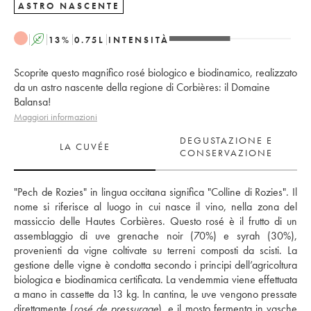
ASTRO NASCENTE
A
13
%
0.75
L
INTENSITÀ
Scoprite questo magnifico rosé biologico e biodinamico, realizzato
da un astro nascente della regione di Corbières: il Domaine
Balansa!
Maggiori informazioni
DEGUSTAZIONE E
LA CUVÉE
CONSERVAZIONE
"Pech de Rozies" in lingua occitana significa "Colline di Rozies". Il 
nome si riferisce al luogo in cui nasce il vino, nella zona del 
massiccio delle Hautes Corbières. Questo rosé è il frutto di un 
assemblaggio di uve grenache noir (70%) e syrah (30%), 
provenienti da vigne coltivate su terreni composti da scisti. La 
gestione delle vigne è condotta secondo i principi dell’agricoltura 
biologica e biodinamica certificata. La vendemmia viene effettuata 
a mano in cassette da 13 kg. In cantina, le uve vengono pressate 
direttamente (
rosé de pressurage
), e il mosto fermenta in vasche 