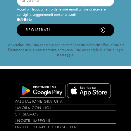
Accetto il tracciamento delle mie email al fine di ricevere
consigli e suggerimenti personalizzati
Sì
No
REGISTRATI
Iscrivendoti, dai il tuo consenso per ricevere le nostre newsletter. Puoi annullare
l’iscrizione in qualsiasi momento attraverso il link disponibile alla fine di ogni
messaggio.
VALUTAZIONE GRATUITA
LAVORA CON NOI
CHI SIAMO?
I NOSTRI IMPEGNI
TARIFFE E TEMPI DI CONSEGNA