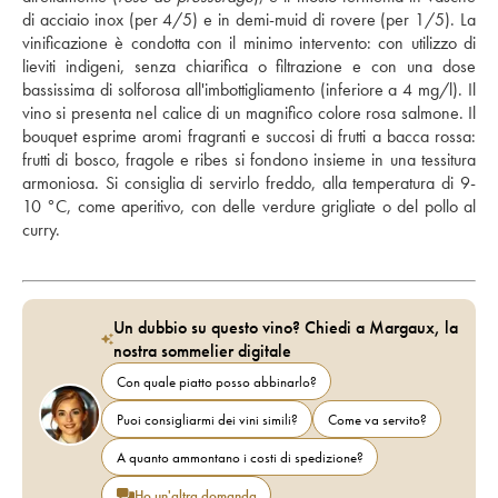
di acciaio inox (per 4/5) e in demi-muid di rovere (per 1/5). La 
vinificazione è condotta con il minimo intervento: con utilizzo di 
lieviti indigeni, senza chiarifica o filtrazione e con una dose 
bassissima di solforosa all'imbottigliamento (inferiore a 4 mg/l). Il 
vino si presenta nel calice di un magnifico colore rosa salmone. Il 
bouquet esprime aromi fragranti e succosi di frutti a bacca rossa: 
frutti di bosco, fragole e ribes si fondono insieme in una tessitura 
armoniosa. Si consiglia di servirlo freddo, alla temperatura di 9-
10 °C, come aperitivo, con delle verdure grigliate o del pollo al 
curry.
Un dubbio su questo vino? Chiedi a Margaux, la
nostra sommelier digitale
Con quale piatto posso abbinarlo?
Puoi consigliarmi dei vini simili?
Come va servito?
A quanto ammontano i costi di spedizione?
Ho un'altra domanda