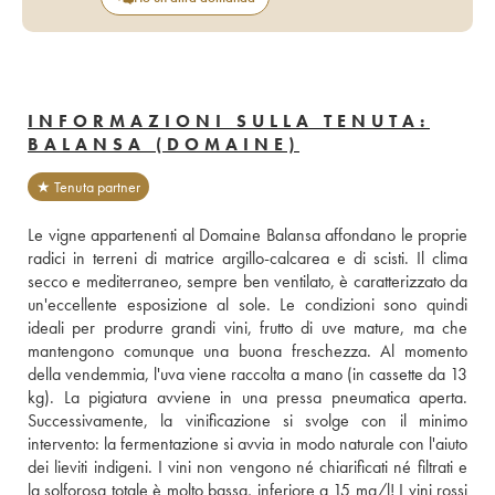
INFORMAZIONI SULLA TENUTA:
BALANSA (DOMAINE)
★ Tenuta partner
Le vigne appartenenti al Domaine Balansa affondano le proprie 
radici in terreni di matrice argillo-calcarea e di scisti. Il clima 
secco e mediterraneo, sempre ben ventilato, è caratterizzato da 
un'eccellente esposizione al sole. Le condizioni sono quindi 
ideali per produrre grandi vini, frutto di uve mature, ma che 
mantengono comunque una buona freschezza. Al momento 
della vendemmia, l'uva viene raccolta a mano (in cassette da 13 
kg). La pigiatura avviene in una pressa pneumatica aperta. 
Successivamente, la vinificazione si svolge con il minimo 
intervento: la fermentazione si avvia in modo naturale con l'aiuto 
dei lieviti indigeni. I vini non vengono né chiarificati né filtrati e 
la solforosa totale è molto bassa, inferiore a 15 mg/l! I vini rossi 