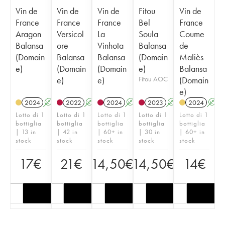
Vin de
Vin de
Vin de
Fitou
Vin de
France
France
France
Bel
France
Aragon
Versicol
La
Soula
Coume
Balansa
ore
Vinhota
Balansa
de
(Domain
Balansa
Balansa
(Domain
Maliès
e)
(Domain
(Domain
e)
Balansa
e)
e)
Fitou AOC
(Domain
e)
2024
A
K
2022
A
2024
A
2023
A
K
2024
A
Lotto di 1
Lotto di 1
Lotto di 1
Lotto di 1
Lotto di 1
bottiglia
bottiglia
bottiglia
bottiglia
bottiglia
| 13 in
| 42 in
| 60+ in
| 30 in
| 60+ in
stock
stock
stock
stock
stock
17
€
21
€
14,50
€
14,50
€
14
€