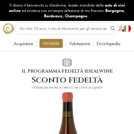
Ti diamo il benvenuto su iDealwine, leader mondiale delle
aste di vini
online
ed enoteca con un'ampia selezione di vini francesi:
Borgogna
,
Bordeaux
,
Champagne
...
Acquistare
Valutazione
Enciclopedia
VENDERE
IL PROGRAMMA FEDELTÀ IDEALWINE
Sconto fedeltà
Ottieni dei buoni sconto con i tuoi acquisti!