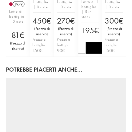
Lotto di 1
bottiglie
bottiglie
bottiglie
1979
bottiglia
| 0 aste
| 0 aste
| 0 aste
Lotto di 1
| 5 in
bottiglia
stock
450
€
270
€
300
€
| 0 aste
195
€
(
Prezzo di
(
Prezzo di
(
Prezzo di
81
€
riserva
)
riserva
)
riserva
)
Prezzo a
Prezzo a
Prezzo a
(
Prezzo di
bottiglia
bottiglia
bottiglia
riserva
)
150
€
90
€
150
€
POTREBBE PIACERTI ANCHE…