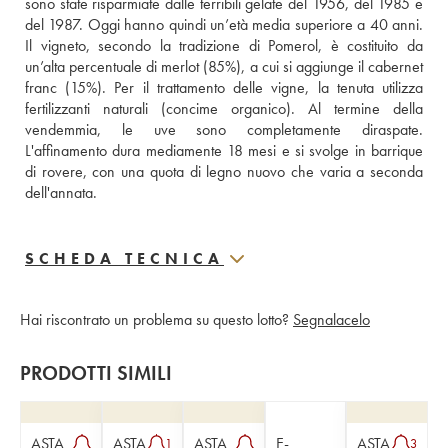
sono state risparmiate dalle terribili gelate del 1956, del 1985 e 
del 1987. Oggi hanno quindi un’età media superiore a 40 anni. 
Il vigneto, secondo la tradizione di Pomerol, è costituito da 
un’alta percentuale di merlot (85%), a cui si aggiunge il cabernet 
franc (15%). Per il trattamento delle vigne, la tenuta utilizza 
fertilizzanti naturali (concime organico). Al termine della 
vendemmia, le uve sono completamente diraspate. 
L'affinamento dura mediamente 18 mesi e si svolge in barrique 
di rovere, con una quota di legno nuovo che varia a seconda 
dell'annata.
SCHEDA TECNICA
Hai riscontrato un problema su questo lotto?
Segnalacelo
PRODOTTI SIMILI
ASTA
ASTA
ASTA
E-
ASTA
1
3