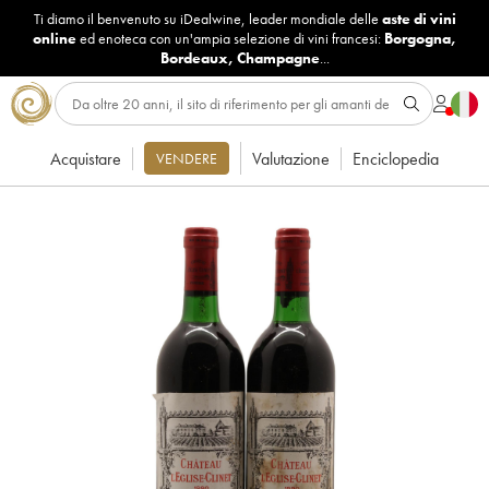
Ti diamo il benvenuto su iDealwine, leader mondiale delle
aste di vini
online
ed enoteca con un'ampia selezione di vini francesi:
Borgogna
,
Bordeaux
,
Champagne
...
Acquistare
Valutazione
Enciclopedia
VENDERE