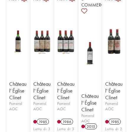
COMMERCE
Château
Château
Château
Château
l' Église
l' Église
l' Église
l' Église
Château
Clinet
Clinet
Clinet
Clinet
l' Église
Pomerol
Pomerol
Pomerol
Pomerol
AOC
AOC
AOC
Clinet
AOC
Pomerol
AOC
1985
1986
1985
2015
Lotto di 3
Lotto di 3
Lotto di 2