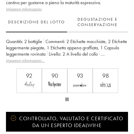
cantina per gustarne a pieno la maturità espressiva.
Maggiori informazioni
DEGUSTAZIONE E
DESCRIZIONE DEL LOTTO
CONSERVAZIONE
Quantità:
2 bottiglie
Commenti:
2 Etichette macchiate
,
2 Etichette
leggermente piegate
,
1 Etichetta appena graffiata
,
1 Capsula
leggermente rovinata
Livello:
2
A livello del collo
Provenienza:
privato
IVA detraibile:
no
Regione:
Bordeaux
Maggiori informazioni…
Denominazione:
Pomerol
Proprietario:
GFA du Château L'Eglise Clinet
92
90
93
98
CONTROLLATO, VALUTATO E CERTIFICATO
DA UN ESPERTO IDEALWINE