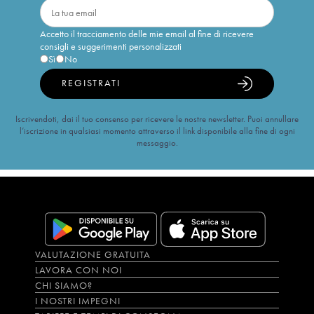
Accetto il tracciamento delle mie email al fine di ricevere
consigli e suggerimenti personalizzati
Sì
No
REGISTRATI
Iscrivendoti, dai il tuo consenso per ricevere le nostre newsletter. Puoi annullare
l’iscrizione in qualsiasi momento attraverso il link disponibile alla fine di ogni
messaggio.
VALUTAZIONE GRATUITA
LAVORA CON NOI
CHI SIAMO?
I NOSTRI IMPEGNI